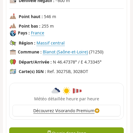
Dénivelé négatif :
- 600 m
Point haut :
546 m
Point bas :
255 m
Pays :
France
Région :
Massif central
Commune :
Blanot (Saône-et-Loire)
(71250)
Départ/Arrivée :
N 46.47378° / E 4.73345°
Carte(s) IGN :
Ref. 3027SB, 3028OT
Météo détaillée heure par heure
Découvrez Visorando Premium