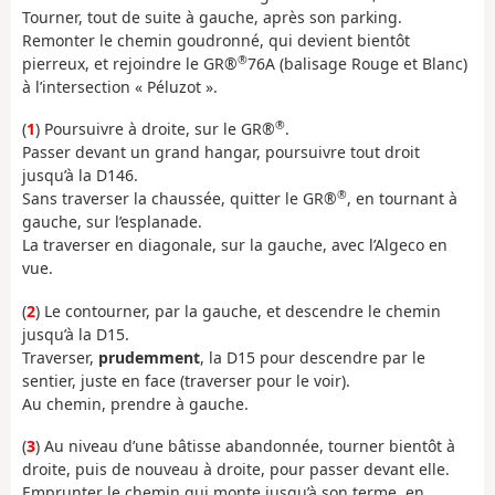
Tourner, tout de suite à gauche, après son parking.
Remonter le chemin goudronné, qui devient bientôt
®
pierreux, et rejoindre le GR®
76A (balisage Rouge et Blanc)
à l’intersection « Péluzot ».
®
(
1
) Poursuivre à droite, sur le GR®
.
Passer devant un grand hangar, poursuivre tout droit
jusqu’à la D146.
®
Sans traverser la chaussée, quitter le GR®
, en tournant à
gauche, sur l’esplanade.
La traverser en diagonale, sur la gauche, avec l’Algeco en
vue.
(
2
) Le contourner, par la gauche, et descendre le chemin
jusqu’à la D15.
Traverser,
prudemment
, la D15 pour descendre par le
sentier, juste en face (traverser pour le voir).
Au chemin, prendre à gauche.
(
3
) Au niveau d’une bâtisse abandonnée, tourner bientôt à
droite, puis de nouveau à droite, pour passer devant elle.
Emprunter le chemin qui monte jusqu’à son terme, en