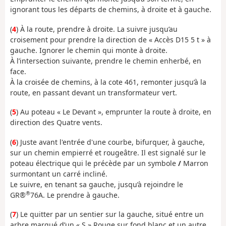
ignorant tous les départs de chemins, à droite et à gauche.
(
4
) À la route, prendre à droite. La suivre jusqu’au
croisement pour prendre la direction de « Accès D15 5 t » à
gauche. Ignorer le chemin qui monte à droite.
À l’intersection suivante, prendre le chemin enherbé, en
face.
À la croisée de chemins, à la cote 461, remonter jusqu’à la
route, en passant devant un transformateur vert.
(
5
) Au poteau « Le Devant », emprunter la route à droite, en
direction des Quatre vents.
(
6
) Juste avant l'entrée d'une courbe, bifurquer, à gauche,
sur un chemin empierré et rougeâtre. Il est signalé sur le
poteau électrique qui le précède par un symbole
/
Marron
surmontant un carré incliné.
Le suivre, en tenant sa gauche, jusqu’à rejoindre le
®
GR®
76A. Le prendre à gauche.
(
7
) Le quitter par un sentier sur la gauche, situé entre un
arbre marqué d’un « S » Rouge sur fond blanc et un autre