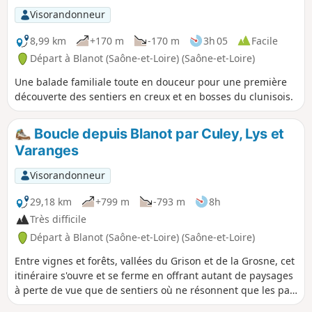
lavoirs patinés par le linge si régulièrement frotté, la vigne
Visorandonneur
imposée à la terre…
8,99 km
+170 m
-170 m
3h 05
Facile
Départ à Blanot (Saône-et-Loire) (Saône-et-Loire)
Une balade familiale toute en douceur pour une première
découverte des sentiers en creux et en bosses du clunisois.
Boucle depuis Blanot par Culey, Lys et
Varanges
Visorandonneur
29,18 km
+799 m
-793 m
8h
Très difficile
Départ à Blanot (Saône-et-Loire) (Saône-et-Loire)
Entre vignes et forêts, vallées du Grison et de la Grosne, cet
itinéraire s'ouvre et se ferme en offrant autant de paysages
à perte de vue que de sentiers où ne résonnent que les pas
de celui qui les foule. Ce parcours ne ménage pas celui qui