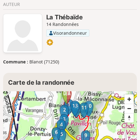
AUTEUR
La Thébaïde
14 Randonnées
Visorandonneur
Commune :
Blanot (71250)
Carte de la randonnée
1
13
10
12
11
2
3
4
6
5
9