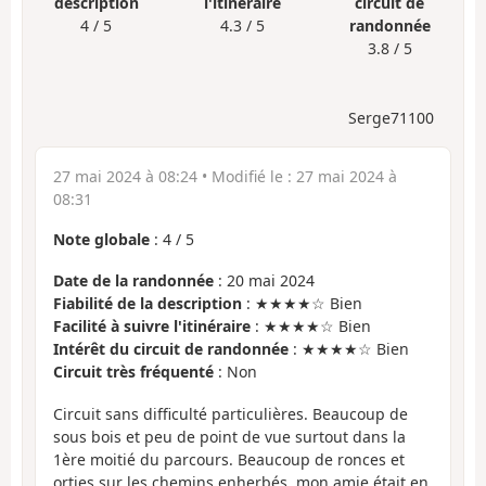
description
l'itinéraire
circuit de
4 / 5
4.3 / 5
randonnée
3.8 / 5
Serge71100
27 mai 2024 à 08:24
• Modifié le :
27 mai 2024 à
08:31
Note globale
:
4
/
5
Date de la randonnée
: 20 mai 2024
Fiabilité de la description
: ★★★★☆ Bien
Facilité à suivre l'itinéraire
: ★★★★☆ Bien
Intérêt du circuit de randonnée
: ★★★★☆ Bien
Circuit très fréquenté
: Non
Circuit sans difficulté particulières. Beaucoup de
sous bois et peu de point de vue surtout dans la
1ère moitié du parcours. Beaucoup de ronces et
orties sur les chemins enherbés, mon amie était en