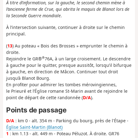
À titre d’information, sur la gauche, le second chemin mène à
l’ancienne ferme de Crue, qui abrita le maquis de Blanot lors de
la Seconde Guerre mondiale
.
À l’intersection suivante, continuer à droite sur le chemin
principal.
(
13
) Au poteau « Bois des Brosses » emprunter le chemin à
droite.
®
Rejoindre le GR®
76A, à un large croisement. Le descendre
à gauche pour le quitter, presque aussitôt, lorsqu’il bifurque
à gauche, en direction de Mâcon. Continuer tout droit
jusqu’à Blanot Bourg.
En profiter pour admirer les tombes mérovingiennes,
le Prieuré et l’Église romane St-Marin avant de rejoindre le
point de départ de cette randonnée (
D/A
).
Points de passage
D/A
: km 0 - alt. 354 m - Parking du bourg, près de l'Étape -
Église Saint-Martin (Blanot)
1
: km 1.13 - alt. 449 m - Poteau Péluzot. À droite. GR76