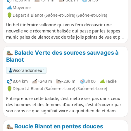
Moyenne
Départ à Blanot (Saône-et-Loire) (Saône-et-Loire)
Un bel itinéraire vallonné qui vous fera découvrir une
nouvelle voie récemment balisée qui passe par les teppes
municipales de Blanot avec de très jolis points de vue et par
la combe du Nivernais. Il se prolonge le long du Grison avec
ses anciens moulins avant de remonter sur Culey et de
Balade Verte des sources sauvages à
rejoindre l'ombre des bois sur le chemin faitral qui vous
Blanot
laissera apercevoir par endroit la vallée de la Grosne.
Visorandonneur
8,04 km
+243 m
-236 m
3h 00
Facile
Départ à Blanot (Saône-et-Loire) (Saône-et-Loire)
Entreprendre cette balade, c’est mettre ses pas dans ceux
des hommes et des femmes d’autrefois, c’est découvrir par
son corps ce que signifiait vivre au quotidien de et dans
cette vallée. La sueur nécessaire à sa domestication se sent
encore dans les lieux traversés : les murets en pierres
Boucle Blanot en pentes douces
sèches qui bordent les chemins érigés patiemment, les