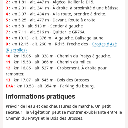
2
: km 1.81 - alt. 447 m - Algéco. Rallier la D15.
3
: km 2.91 - alt. 341 m - À droite, à proximité d'une bâtisse.
4
: km 3.97 - alt. 434 m - A la route, prendre à droite.
5
: km 5.25 - alt. 477 m - Devant. Route à droite.
6
: km 5.8 - alt. 513 m - Sentier à gauche
7
: km 7.11 - alt. 516 m - Quitter le GR76A
8
: km 10.13 - alt. 376 m - À gauche. Balisage Jaune
9
: km 12.15 - alt. 260 m - Rd15. Proche des -
Grottes d'Azé
(Rizerolles)
10
: km 15.05 - alt. 338 m - Chemin du Pratys à gauche.
11
: km 15.58 - alt. 366 m - Chemin du milieu
12
: km 16.86 - alt. 527 m - Croisement. À droite pour
remonter.
13
: km 17.07 - alt. 545 m - Bois des Brosses
D/A
: km 19.58 - alt. 354 m - Parking du bourg.
Informations pratiques
Prévoir de l'eau et des chaussures de marche. Un petit
sécateur : la végétation peut se montrer exubérante entre le
Chemin du Pratys et le Bois des Brosses.