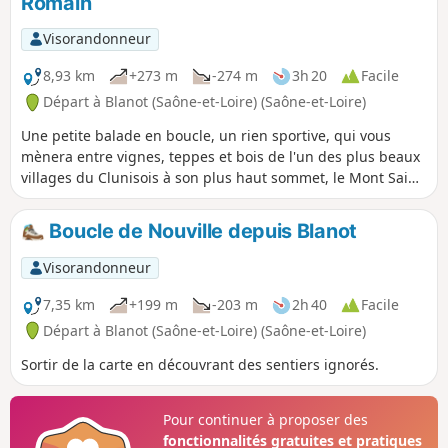
Romain
Visorandonneur
8,93 km
+273 m
-274 m
3h 20
Facile
Départ à Blanot (Saône-et-Loire) (Saône-et-Loire)
Une petite balade en boucle, un rien sportive, qui vous
mènera entre vignes, teppes et bois de l'un des plus beaux
villages du Clunisois à son plus haut sommet, le Mont Saint-
Romain au-dessus duquel on peut apercevoir certains jours
les voiles de parapentistes.
Boucle de Nouville depuis Blanot
Visorandonneur
7,35 km
+199 m
-203 m
2h 40
Facile
Départ à Blanot (Saône-et-Loire) (Saône-et-Loire)
Sortir de la carte en découvrant des sentiers ignorés.
Pour continuer à proposer des
fonctionnalités gratuites et pratiques