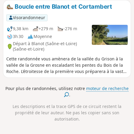
l'entreprend, il monte, descend, se fait doux, parfois, pour
Boucle entre Blanot et Cortambert
mieux le stimuler, l'amener plus loin...
Visorandonneur
9,38 km
+279 m
-276 m
3h 30
Moyenne
Départ à Blanot (Saône-et-Loire)
(Saône-et-Loire)
Cette randonnée vous amènera de la vallée du Grison à la
vallée de la Grosne en escaladant les pentes du Bois de la
Roche. L’étroitesse de la première vous préparera à la vaste
étendue de la seconde. L’histoire accompagnera chacun de
vos pas, doyenné et châteaux ornant chacune de leurs
Pour plus de randonnées, utilisez notre
moteur de recherche
pentes.
.
Les descriptions et la trace GPS de ce circuit restent la
propriété de leur auteur. Ne pas les copier sans son
autorisation.