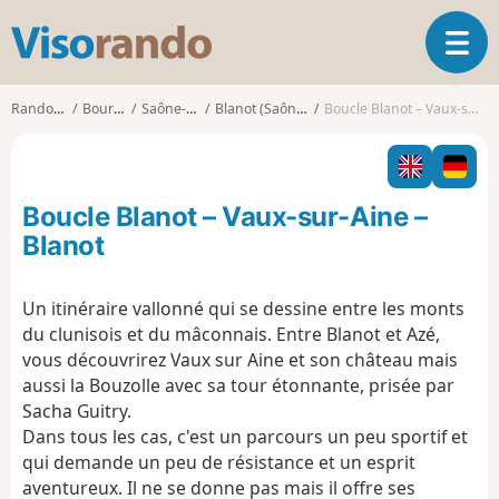
V
O
i
u
s
v
o
Randonnées
Bourgogne
Saône-et-Loire
Blanot (Saône-et-Loire)
Boucle Blanot – Vaux-sur-Aine – Blanot
r
r
i
a
r
n
l
d
Boucle Blanot – Vaux-sur-Aine –
a
o
n
Blanot
a
v
Un itinéraire vallonné qui se dessine entre les monts
i
du clunisois et du mâconnais. Entre Blanot et Azé,
g
a
vous découvrirez Vaux sur Aine et son château mais
t
aussi la Bouzolle avec sa tour étonnante, prisée par
i
Sacha Guitry.
o
Dans tous les cas, c'est un parcours un peu sportif et
n
qui demande un peu de résistance et un esprit
aventureux. Il ne se donne pas mais il offre ses