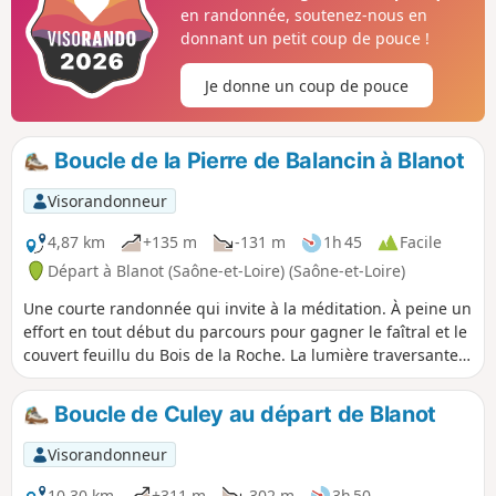
en randonnée, soutenez-nous en
donnant un petit coup de pouce !
Je donne un coup de pouce
Boucle de la Pierre de Balancin à Blanot
Visorandonneur
4,87 km
+135 m
-131 m
1h 45
Facile
Départ à Blanot (Saône-et-Loire) (Saône-et-Loire)
Une courte randonnée qui invite à la méditation. À peine un
effort en tout début du parcours pour gagner le faîtral et le
couvert feuillu du Bois de la Roche. La lumière traversante
distrait bientôt le promeneur, la palette des couleurs
s’intensifie tout comme les senteurs alentours. Des
Boucle de Culey au départ de Blanot
paysages de vignes et de bocages s’entremêlent. Le retour
par la Musette est un lent réveil des sens et un retour en
Visorandonneur
douceur à l’instant présent.
10,30 km
+311 m
-302 m
3h 50