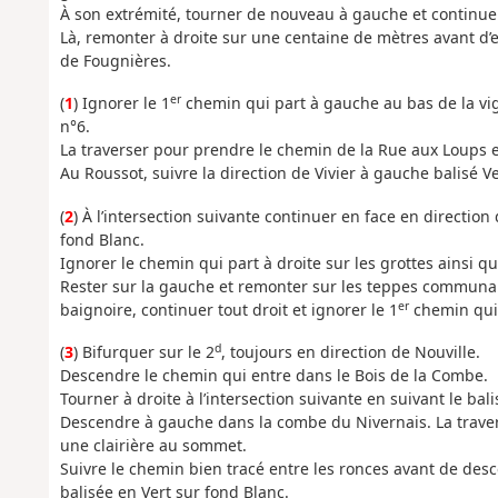
À son extrémité, tourner de nouveau à gauche et continue
Là, remonter à droite sur une centaine de mètres avant d
de Fougnières.
er
(
1
) Ignorer le 1
chemin qui part à gauche au bas de la vig
n°6.
La traverser pour prendre le chemin de la Rue aux Loups e
Au Roussot, suivre la direction de Vivier à gauche balisé V
(
2
) À l’intersection suivante continuer en face en direction
fond Blanc.
Ignorer le chemin qui part à droite sur les grottes ainsi q
Rester sur la gauche et remonter sur les teppes communale
er
baignoire, continuer tout droit et ignorer le 1
chemin qui 
d
(
3
) Bifurquer sur le 2
, toujours en direction de Nouville.
Descendre le chemin qui entre dans le Bois de la Combe.
Tourner à droite à l’intersection suivante en suivant le bal
Descendre à gauche dans la combe du Nivernais. La traver
une clairière au sommet.
Suivre le chemin bien tracé entre les ronces avant de des
balisée en Vert sur fond Blanc.