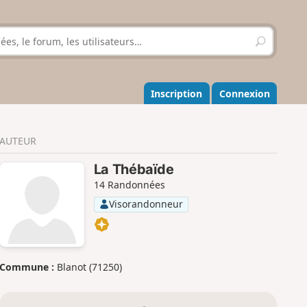
R
e
c
h
e
Inscription
Connexion
r
c
h
AUTEUR
e
r
La Thébaïde
14 Randonnées
Visorandonneur
Commune :
Blanot (71250)