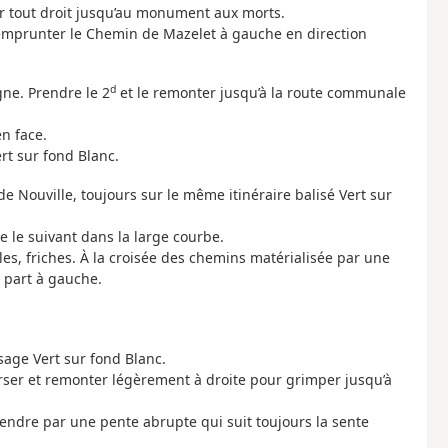
r tout droit jusqu’au monument aux morts.
’emprunter le Chemin de Mazelet à gauche en direction
d
ne. Prendre le 2
et le remonter jusqu’à la route communale
n face.
ert sur fond Blanc.
 de Nouville, toujours sur le même itinéraire balisé Vert sur
ue le suivant dans la large courbe.
s, friches. À la croisée des chemins matérialisée par une
part à gauche.
isage Vert sur fond Blanc.
ser et remonter légèrement à droite pour grimper jusqu’à
cendre par une pente abrupte qui suit toujours la sente