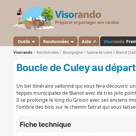
V
i
s
o
r
a
Outils
Randonnées
Aide ↗
Viso
rando
Pre
n
Visorando
Randonnées
Bourgogne
Saône-et-Loire
Blanot (Saô
d
o
Boucle de Culey au départ
Un bel itinéraire vallonné qui vous fera découvrir u
teppes municipales de Blanot avec de très jolis poin
Il se prolonge le long du Grison avec ses anciens m
l'ombre des bois sur le chemin faitral qui vous laisse
Fiche technique