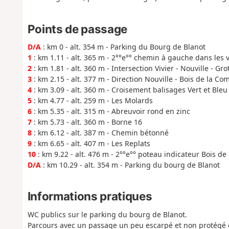
Points de passage
D/A
: km 0 - alt. 354 m - Parking du Bourg de Blanot
1
: km 1.11 - alt. 365 m - 2°°e°° chemin à gauche dans les 
2
: km 1.81 - alt. 360 m - Intersection Vivier - Nouville - Gr
3
: km 2.15 - alt. 377 m - Direction Nouville - Bois de la Co
4
: km 3.09 - alt. 360 m - Croisement balisages Vert et Bleu
5
: km 4.77 - alt. 259 m - Les Molards
6
: km 5.35 - alt. 315 m - Abreuvoir rond en zinc
7
: km 5.73 - alt. 360 m - Borne 16
8
: km 6.12 - alt. 387 m - Chemin bétonné
9
: km 6.65 - alt. 407 m - Les Replats
10
: km 9.22 - alt. 476 m - 2°°e°° poteau indicateur Bois de
D/A
: km 10.29 - alt. 354 m - Parking du bourg de Blanot
Informations pratiques
WC publics sur le parking du bourg de Blanot.
Parcours avec un passage un peu escarpé et non protégé e