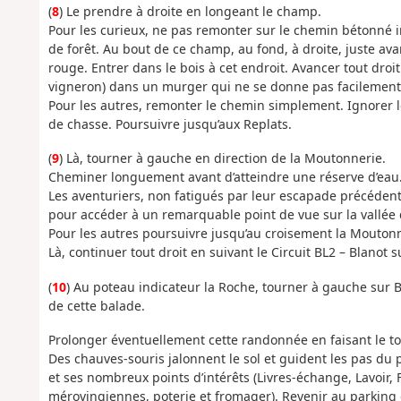
(
8
) Le prendre à droite en longeant le champ.
Pour les curieux, ne pas remonter sur le chemin bétonné
de forêt. Au bout de ce champ, au fond, à droite, juste ava
rouge. Entrer dans le bois à cet endroit. Avancer tout droi
vigneron) dans un murger qui ne se donne pas facilement 
Pour les autres, remonter le chemin simplement. Ignorer
de chasse. Poursuivre jusqu’aux Replats.
(
9
) Là, tourner à gauche en direction de la Moutonnerie.
Cheminer longuement avant d’atteindre une réserve d’eau
Les aventuriers, non fatigués par leur escapade précédente
pour accéder à un remarquable point de vue sur la vallée d
Pour les autres poursuivre jusqu’au croisement la Moutonn
Là, continuer tout droit en suivant le Circuit BL2 – Blanot sur
(
10
) Au poteau indicateur la Roche, tourner à gauche sur B
de cette balade.
Prolonger éventuellement cette randonnée en faisant le t
Des chauves-souris jalonnent le sol et guident les pas du 
et ses nombreux points d’intérêts (Livres-échange, Lavoir, 
mérovingiennes, poterie et fromager). Revenir au parking 