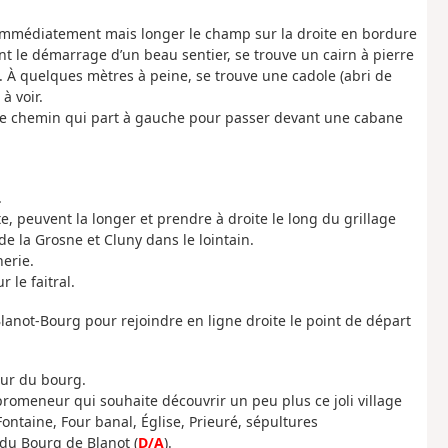
 immédiatement mais longer le champ sur la droite en bordure
nt le démarrage d’un beau sentier, se trouve un cairn à pierre
t. À quelques mètres à peine, se trouve une cadole (abri de
à voir.
 le chemin qui part à gauche pour passer devant une cabane
.
, peuvent la longer et prendre à droite le long du grillage
e la Grosne et Cluny dans le lointain.
erie.
 le faitral.
lanot-Bourg pour rejoindre en ligne droite le point de départ
our du bourg.
promeneur qui souhaite découvrir un peu plus ce joli village
Fontaine, Four banal, Église, Prieuré, sépultures
du Bourg de Blanot (
D/A
).