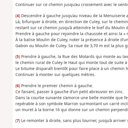
Continuer sur ce chemin jusqu’au croisement avec le sentier
(
4
) Descendre à gauche jusqu’au niveau de la Menuiserie au 
Là, bifurquer à droite, en direction de Culey, sur le chem
restant sur ce chemin jusqu’à atteindre le bief du Moulin 
Prendre à gauche pour rejoindre la chaussée et ainsi la « 
À la balise Moulin de Culey, noter la présence à droite d’
Gabon ou Moulin de Culey. Sa roue de 3,70 m est la plus gr
(
5
) Prendre à gauche, la Rue des Molards qui monte au lavo
le chemin rural de Culey le Haut qui monte tout de suite à
Le bitume disparaît bientôt pour faire place à un chemin 
Continuer à monter sur quelques mètres.
(
6
) Prendre le premier chemin à gauche.
Ce faisant, passer à gauche d’un petit abreuvoir en zinc.
Dans la courbe suivante s’amorce une belle montée que l’e
repérable à son symbole Marron surmontant un carré inclin
un muret à la borne 16 qui donne sur un chemin perpendi
(
7
) Le remonter à droite, sans plus tourner, jusqu’à arrive