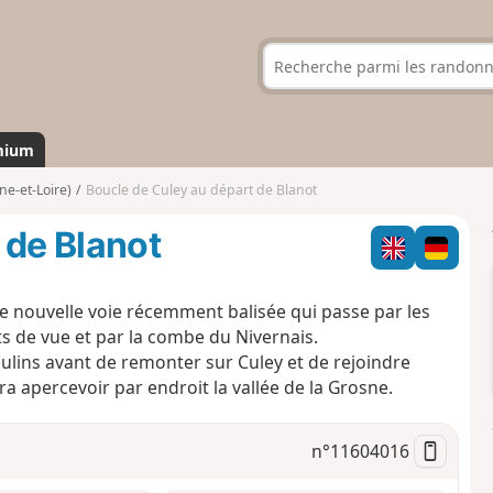
mium
ne-et-Loire)
Boucle de Culey au départ de Blanot
 de Blanot
ne nouvelle voie récemment balisée qui passe par les
ts de vue et par la combe du Nivernais.
oulins avant de remonter sur Culey et de rejoindre
ra apercevoir par endroit la vallée de la Grosne.
n°
11604016