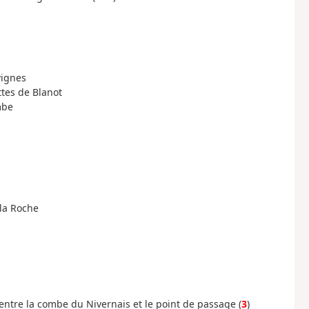
vignes
ottes de Blanot
mbe
 la Roche
ntre la combe du Nivernais et le point de passage (
3
)