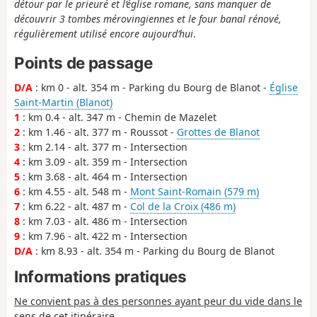
détour par le prieuré et l‘église romane, sans manquer de
découvrir 3 tombes mérovingiennes et le four banal rénové,
régulièrement utilisé encore aujourd’hui
.
Points de passage
D/A
: km 0 - alt. 354 m - Parking du Bourg de Blanot -
Église
Saint-Martin (Blanot)
1
: km 0.4 - alt. 347 m - Chemin de Mazelet
2
: km 1.46 - alt. 377 m - Roussot -
Grottes de Blanot
3
: km 2.14 - alt. 377 m - Intersection
4
: km 3.09 - alt. 359 m - Intersection
5
: km 3.68 - alt. 464 m - Intersection
6
: km 4.55 - alt. 548 m -
Mont Saint-Romain (579 m)
7
: km 6.22 - alt. 487 m -
Col de la Croix (486 m)
8
: km 7.03 - alt. 486 m - Intersection
9
: km 7.96 - alt. 422 m - Intersection
D/A
: km 8.93 - alt. 354 m - Parking du Bourg de Blanot
Informations pratiques
Ne convient pas à des personnes ayant peur du vide dans le
sens de cet itinéraire
.