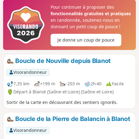
Guitry.Dans tous les cas, c'est un parcours un peu sportif et
Pour continuer à proposer des
qui demande un peu de résistance et un esprit aventureux.
fonctionnalités gratuites et pratiques
Il ne se donne pas mais il offre ses récompenses.
en randonnée, soutenez-nous en
donnant un petit coup de pouce !
Je donne un coup de pouce
Boucle de Nouville depuis Blanot
Visorandonneur
7,35 km
+199 m
-203 m
2h 40
Facile
Départ à Blanot (Saône-et-Loire) (Saône-et-Loire)
Sortir de la carte en découvrant des sentiers ignorés.
Boucle de la Pierre de Balancin à Blanot
Visorandonneur