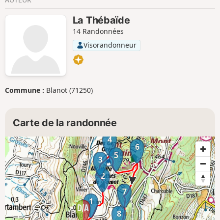
La Thébaïde
14 Randonnées
Visorandonneur
Commune :
Blanot (71250)
Carte de la randonnée
4
6
5
3
2
7
1
8