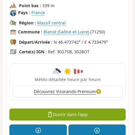
Point bas :
339 m
Pays :
France
Région :
Massif central
Commune :
Blanot (Saône-et-Loire)
(71250)
Départ/Arrivée :
N 46.473742° / E 4.733479°
Carte(s) IGN :
Ref. 3027SB, 3028OT
Météo détaillée heure par heure
Découvrez Visorando Premium
Ouvrir dans l'app