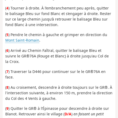
(
4
)
Tourner
à droite. À
l’embranchement peu après, q
uitter
le
balisage Bleu sur fond Blanc et
s’engager
à droite. Rester
sur ce large chemin
jusqu’à
retrouver
le balisage Bleu sur
fond Blanc à une intersection.
(
5
) Pendre le chemin à gauche et grimper en direction du
Mont Saint-Romain
.
(
6
)
Arrivé au Chemin Faîtral
, quitter le balisage Bleu et
suivre le
GR®76A
(Rouge et Blanc)
à droite
jusqu'au Col de
la Croix
.
(
7
) Traverser la D446 pour continuer sur le
le
GR®76A en
face.
(
8
) Au croisement, descendre à droite toujours sur le GR®.
À
l'intersection suivante, à environ 150 m, prendre
la direction
du Col des 4 Vents
à gauche.
(
9
) Q
uitter le
GR®
à
l‘Épinasse pour
descendre
à droite
sur
Blanot
.
Retrouver ainsi le village (
D/A
)
en faisant un petit