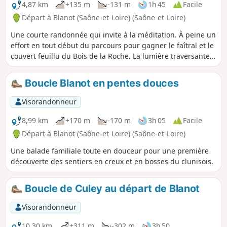
4,87 km
+135 m
-131 m
1h 45
Facile
Départ à Blanot (Saône-et-Loire) (Saône-et-Loire)
Une courte randonnée qui invite à la méditation. À peine un
effort en tout début du parcours pour gagner le faîtral et le
couvert feuillu du Bois de la Roche. La lumière traversante
distrait bientôt le promeneur, la palette des couleurs
s’intensifie tout comme les senteurs alentours. Des
Boucle Blanot en pentes douces
paysages de vignes et de bocages s’entremêlent. Le retour
par la Musette est un lent réveil des sens et un retour en
Visorandonneur
douceur à l’instant présent.
8,99 km
+170 m
-170 m
3h 05
Facile
Départ à Blanot (Saône-et-Loire) (Saône-et-Loire)
Une balade familiale toute en douceur pour une première
découverte des sentiers en creux et en bosses du clunisois.
Boucle de Culey au départ de Blanot
Visorandonneur
10,30 km
+311 m
-302 m
3h 50