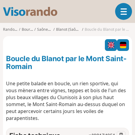
V
O
i
u
s
v
o
Randonnées
Bourgogne
Saône-et-Loire
Blanot (Saône-et-Loire)
Boucle du Blanot par le Mont Saint-Romain
r
r
i
a
r
n
l
d
Boucle du Blanot par le Mont Saint-
a
o
n
Romain
a
v
Une petite balade en boucle, un rien sportive, qui
i
vous mènera entre vignes, teppes et bois de l'un des
g
a
plus beaux villages du Clunisois à son plus haut
t
sommet, le Mont Saint-Romain au-dessus duquel on
i
peut apercevoir certains jours les voiles de
o
parapentistes.
n