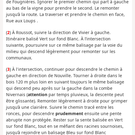
de Fougnières. Ignorer le premier chemin qui part à gauche
au bas de la vigne pour prendre le second. Le remonter
jusqu’à la route. La traverser et prendre le chemin en face,
Rue aux Loups .
(
2
) À Roussot, suivre la direction de Vivier à gauche.
Itinéraire balisé Vert sur fond Blanc. À l’intersection
suivante, poursuivre sur ce même balisage par la voie du
milieu qui descend légèrement pour remonter sur les
communaux.
(
3
) À l'intersection, continuer pour descendre le chemin à
gauche en direction de Nouville. Tourner à droite dans le
bois 120 m plus loin en suivant toujours le même balisage
qui descend peu après sur la gauche dans la combe
Nivernais (
attention
par temps pluvieux, la descente peut
être glissante). Remonter légèrement à droite pour grimper
jusqu’à une clairière.
Suivre le chemin tracé entre les
ronces, pour descendre
prudemment
ensuite
une pente
abrupte non protégée
.
Rester sur
la
sente
balisée en Vert
sur fond Blanc
,
tout en se méfiant des racines sournoises,
jusqu’
à rejoindre un
balis
age
Bleu sur fond Blanc