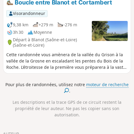
Boucle entre Blanot et Cortambert
mieux le stimuler, l'amener plus loin...
Visorandonneur
9,38 km
+279 m
-276 m
3h 30
Moyenne
Départ à Blanot (Saône-et-Loire)
(Saône-et-Loire)
Cette randonnée vous amènera de la vallée du Grison à la
vallée de la Grosne en escaladant les pentes du Bois de la
Roche. L’étroitesse de la première vous préparera à la vaste
étendue de la seconde. L’histoire accompagnera chacun de
vos pas, doyenné et châteaux ornant chacune de leurs
Pour plus de randonnées, utilisez notre
moteur de recherche
pentes.
.
Les descriptions et la trace GPS de ce circuit restent la
propriété de leur auteur. Ne pas les copier sans son
autorisation.
AUTEUR