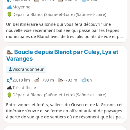
Moyenne
Départ à Blanot (Saône-et-Loire) (Saône-et-Loire)
Un bel itinéraire vallonné qui vous fera découvrir une
nouvelle voie récemment balisée qui passe par les teppes
municipales de Blanot avec de très jolis points de vue et par
la combe du Nivernais. Il se prolonge le long du Grison avec
ses anciens moulins avant de remonter sur Culey et de
Boucle depuis Blanot par Culey, Lys et
rejoindre l'ombre des bois sur le chemin faitral qui vous
Varanges
laissera apercevoir par endroit la vallée de la Grosne.
Visorandonneur
29,18 km
+799 m
-793 m
8h
Très difficile
Départ à Blanot (Saône-et-Loire) (Saône-et-Loire)
Entre vignes et forêts, vallées du Grison et de la Grosne, cet
itinéraire s'ouvre et se ferme en offrant autant de paysages
à perte de vue que de sentiers où ne résonnent que les pas
de celui qui les foule. Ce parcours ne ménage pas celui qui
l'entreprend, il monte, descend, se fait doux, parfois, pour