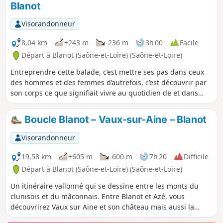
Blanot
Visorandonneur
8,04 km
+243 m
-236 m
3h 00
Facile
Départ à Blanot (Saône-et-Loire) (Saône-et-Loire)
Entreprendre cette balade, c’est mettre ses pas dans ceux
des hommes et des femmes d’autrefois, c’est découvrir par
son corps ce que signifiait vivre au quotidien de et dans
cette vallée. La sueur nécessaire à sa domestication se sent
encore dans les lieux traversés : les murets en pierres
Boucle Blanot – Vaux-sur-Aine – Blanot
sèches qui bordent les chemins érigés patiemment, les
lavoirs patinés par le linge si régulièrement frotté, la vigne
Visorandonneur
imposée à la terre…
19,58 km
+605 m
-600 m
7h 20
Difficile
Départ à Blanot (Saône-et-Loire) (Saône-et-Loire)
Un itinéraire vallonné qui se dessine entre les monts du
clunisois et du mâconnais. Entre Blanot et Azé, vous
découvrirez Vaux sur Aine et son château mais aussi la
Bouzolle avec sa tour étonnante, prisée par Sacha