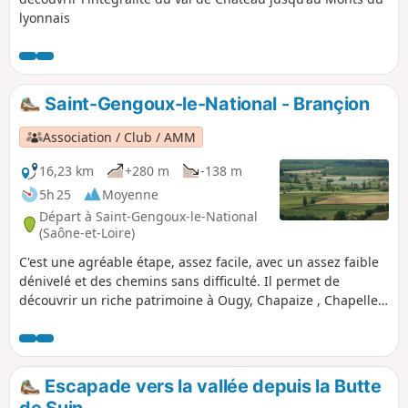
lyonnais
Saint-Gengoux-le-National - Brançion
Association / Club / AMM
16,23 km
+280 m
-138 m
5h 25
Moyenne
Départ à Saint-Gengoux-le-National
(Saône-et-Loire)
C'est une agréable étape, assez facile, avec un assez faible
dénivelé et des chemins sans difficulté. Il permet de
découvrir un riche patrimoine à Ougy, Chapaize , Chapelle-
sous-Brançion et, surtout, la forteresse de Brançion et sa
remarquable chapelle. Il s'agit d'une étape de la Via
Burgundia qui traverse toute la Bourgogne depuis
Montereau-Fault-Yonne jusqu'à Mâcon.
Escapade vers la vallée depuis la Butte