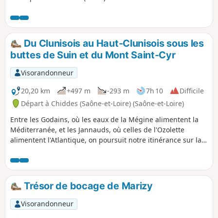
fera découvrir les villages de Saint-Clément-
sur-Guye (église romane classée monument
historique en 1927, une tour à l'est de
l'église), des vieux moulins (restaurés ou en
Du Clunisois au Haut-Clunisois sous les
cours de restauration) Rains, commune de
buttes de Suin et du Mont Saint-Cyr
Joncy (jolies maisons en pierres), Le Petit
Ballay, sa tour carrée, ses Murgers (amas de
Visorandonneur
pierres retirées des vignes), avant Corcelles
(hameau de Saint-Clément).
20,20 km
+497 m
-293 m
7h 10
Difficile
Départ à Chiddes (Saône-et-Loire) (Saône-et-Loire)
Entre les Godains, où les eaux de la Mégine alimentent la
Méditerranée, et les Jannauds, où celles de l'Ozolette
alimentent l'Atlantique, on poursuit notre itinérance sur la
ligne de partage des eaux. On longe la zone Natura 2000
du bocage, des forêts et des milieux humides du bassin de
la Grosne et du Clunisois et on traverse plusieurs zones
naturelles d'intérêt écologique, faunistique et floristique
Trésor de bocage de Marizy
(ZNIEFF). Les haies vives, murs de pierres sèches et chemins
creux sont omniprésents.
Visorandonneur