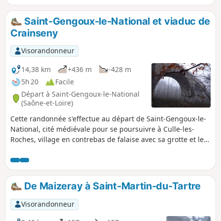
Saint-Gengoux-le-National et viaduc de
Crainseny
Visorandonneur
14,38 km
+436 m
-428 m
5h 20
Facile
Départ à Saint-Gengoux-le-National
(Saône-et-Loire)
Cette randonnée s'effectue au départ de Saint-Gengoux-le-
National, cité médiévale pour se poursuivre à Culle-les-
Roches, village en contrebas de falaise avec sa grotte et le
retour par un viaduc perdu dans la forêt.
De Maizeray à Saint-Martin-du-Tartre
Visorandonneur