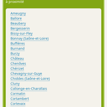
termine par un chemin pittoresque avec
à proximité
une vue sur les pâtures.
Ameugny
Ballore
Beaubery
Bergesserin
Bissy-sur-Fley
Bonnay (Saône-et-Loire)
Buffières
Burnand
Burzy
Château
Chenôves
Chérizet
Chevagny-sur-Guye
Chiddes (Saône-et-Loire)
Cluny
Collonge-en-Charollais
Cormatin
Cortambert
Cortevaix