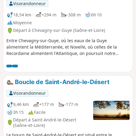
Visorandonneur
18,54 km
+294 m
-308 m
6h 10
Moyenne
Départ à Chevagny-sur-Guye (Saône-et-Loire)
Entre Chevagny-sur-Guye, où les eaux de la Guye
alimentent la Méditerranée, et Novelle, où celles de la
Recordaine alimentent l'Atlantique, on poursuit notre
itinérance sur la ligne de partage des eaux. On traverse la
zone naturelle d'intérêt écologique, faunistique et
floristique (ZNIEFF) du bocage de Sailly, puis on entre dans
celle du Bas-Clunisois et dans la zone Natura 2000 du
Boucle de Saint-André-le-Désert
bocage, des forêts et des milieux humides du bassin de la
Grosne et du Clunisois.
Visorandonneur
9,46 km
+177 m
-177 m
3h 15
Facile
Départ à Saint-André-le-Désert
(Saône-et-Loire)
Le bourg de Saint-André-le-Désert est situé entre le