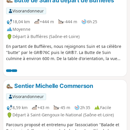
Butte de Suin au départ de Buffières
Visorandonneur
18,04 km
+444 m
-444 m
6h 25
Moyenne
Départ à Buffières (Saône-et-Loire)
En partant de Buffières, nous rejoignons Suin et sa célèbre
"butte" par le GR®76C puis le GR®7. La Butte de Suin
culmine à environ 600 m. De la table d'orientation, la vue
est à 360°. On aperçoit le Charolais à l’Ouest, le Mont Saint-
Vincent et Montceau-les-Mines au Nord-Ouest, la région
chalonnaise au Nord-Est, le Clunysois à l’Est, le Mont Saint-
Cyr et les contreforts du Beaujolais au Sud. Le retour
Sentier Michelle Commerson
s'effectue via Sivignon.
Visorandonneur
8,59 km
+43 m
-45 m
2h 35
Facile
Départ à Saint-Gengoux-le-National (Saône-et-Loire)
Parcours proposé et entretenu par l’association "Balade et