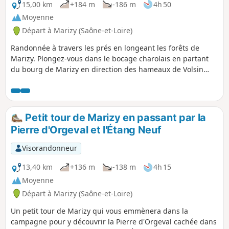
15,00 km
+184 m
-186 m
4h 50
Moyenne
Départ à Marizy (Saône-et-Loire)
Randonnée à travers les prés en longeant les forêts de
Marizy. Plongez-vous dans le bocage charolais en partant
du bourg de Marizy en direction des hameaux de Volsin
puis des Tatins, de la Raie d'Andrée, de Forge puis des
Apports. Promenez-vous dans les chemins creux loin des
routes goudronnées et immergez-vous dans le bocage
charolais.
Petit tour de Marizy en passant par la
Pierre d'Orgeval et l'Étang Neuf
Visorandonneur
13,40 km
+136 m
-138 m
4h 15
Moyenne
Départ à Marizy (Saône-et-Loire)
Un petit tour de Marizy qui vous emmènera dans la
campagne pour y découvrir la Pierre d'Orgeval cachée dans