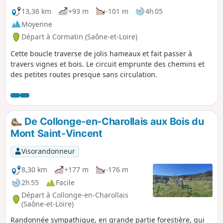
13,36 km
+93 m
-101 m
4h 05
Moyenne
Départ à Cormatin (Saône-et-Loire)
Cette boucle traverse de jolis hameaux et fait passer à
travers vignes et bois. Le circuit emprunte des chemins et
des petites routes presque sans circulation.
De Collonge-en-Charollais aux Bois du
Mont Saint-Vincent
Visorandonneur
8,30 km
+177 m
-176 m
2h 55
Facile
Départ à Collonge-en-Charollais
(Saône-et-Loire)
Randonnée sympathique, en grande partie forestière, qui