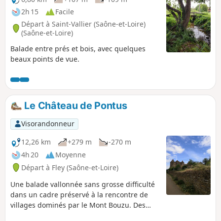
2h 15
Facile
Départ à Saint-Vallier (Saône-et-Loire)
(Saône-et-Loire)
Balade entre prés et bois, avec quelques
beaux points de vue.
Le Château de Pontus
Visorandonneur
12,26 km
+279 m
-270 m
4h 20
Moyenne
Départ à Fley (Saône-et-Loire)
Une balade vallonnée sans grosse difficulté
dans un cadre préservé à la rencontre de
villages dominés par le Mont Bouzu. Des
vues changeantes sur tout le trajet avec