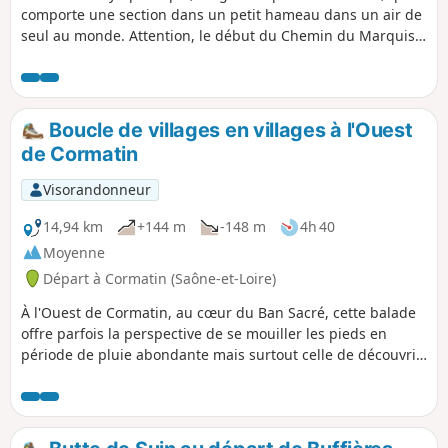
comporte une section dans un petit hameau dans un air de
seul au monde. Attention, le début du Chemin du Marquis
Jean Pierson à l'entrée de la balise (8) peut être difficile
d'accès à une certaine période, généralement au printemps
quand les herbes non pas été fauchées.
Boucle de villages en villages à l'Ouest
de Cormatin
Visorandonneur
14,94 km
+144 m
-148 m
4h 40
Moyenne
Départ à Cormatin (Saône-et-Loire)
À l'Ouest de Cormatin, au cœur du Ban Sacré, cette balade
offre parfois la perspective de se mouiller les pieds en
période de pluie abondante mais surtout celle de découvrir
quelques uns des plus beaux sites clunisiens.