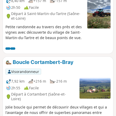
8,40 km
+157 m
-157 m
2h 50
Facile
Départ à Saint-Martin-du-Tartre (Saône-
et-Loire)
Petite randonnée au travers des prés et des
vignes avec découverte du village de Saint-
Martin-du-Tartre et de beaux points de vue.
Boucle Cortambert-Bray
Visorandonneur
7,92 km
+216 m
-216 m
2h 55
Facile
Départ à Cortambert (Saône-et-
Loire)
Jolie boucle qui permet de découvrir deux villages et qui a
l'avantage de nous offrir de superbes panoramas entre