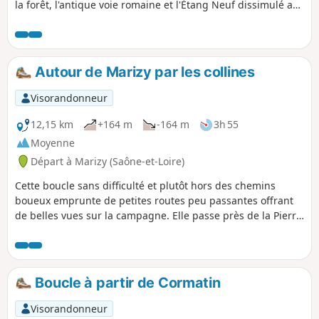
la forêt, l'antique voie romaine et l'Étang Neuf dissimulé au
milieu du Bois de Montchappa.
Autour de Marizy par les collines
Visorandonneur
12,15 km
+164 m
-164 m
3h 55
Moyenne
Départ à Marizy (Saône-et-Loire)
Cette boucle sans difficulté et plutôt hors des chemins
boueux emprunte de petites routes peu passantes offrant
de belles vues sur la campagne. Elle passe près de la Pierre
d'Orgeval, une curiosité locale, puis s'oriente vers Fontaine
Chaude, une source qui reste à température constante
toute l'année.
Boucle à partir de Cormatin
Visorandonneur