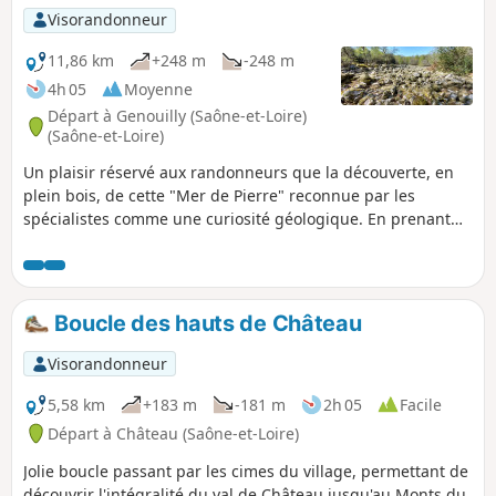
Visorandonneur
11,86 km
+248 m
-248 m
4h 05
Moyenne
Départ à Genouilly (Saône-et-Loire)
(Saône-et-Loire)
Un plaisir réservé aux randonneurs que la découverte, en
plein bois, de cette "Mer de Pierre" reconnue par les
spécialistes comme une curiosité géologique. En prenant
de l'altitude dans sa première partie, la balade propose de
larges vues sur la Vallée de la Guye vers l'Est et le secteur
des Baudots au Nord. Très ombragé, le parcours bénéficiera
ensuite de quelques échappées sur les Monts du
Boucle des hauts de Château
Charollais. Voir informations pratiques.
Visorandonneur
5,58 km
+183 m
-181 m
2h 05
Facile
Départ à Château (Saône-et-Loire)
Jolie boucle passant par les cimes du village, permettant de
découvrir l'intégralité du val de Château jusqu'au Monts du