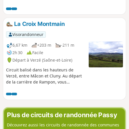
dévoilant de larges panoramas.
La Croix Montmain
Visorandonneur
6,67 km
+203 m
-211 m
2h 30
Facile
Départ à Verzé (Saône-et-Loire)
Circuit balisé dans les hauteurs de
Verzé, entre Mâcon et Cluny. Au départ
de la carrière de Rampon, vous
traverserez les bois de Verzé pour
remonter ensuite sur la Croix Montmain.
Vous suivrez le Chemin des Chevaliers
(GR®) avec une vue magnifique sur le
Val Lamartinien et le château de Berzé-
Plus de circuits de randonnée Passy
le-Chatel. Au retour, vous traverserez le
hameau des Tardys. La boucle se
Découvrez aussi les circuits de randonnée des communes