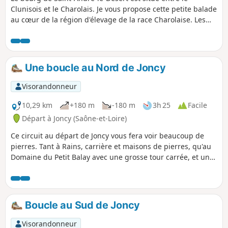
Clunisois et le Charolais. Je vous propose cette petite balade
au cœur de la région d'élevage de la race Charolaise. Les
chemins courent dans un paysage de douces collines et de
bocages. Vous traverserez des petits hameaux aux maisons
de pierres et des lieux chargés d'histoire. À faire en famille.
Une boucle au Nord de Joncy
Visorandonneur
10,29 km
+180 m
-180 m
3h 25
Facile
Départ à Joncy (Saône-et-Loire)
Ce circuit au départ de Joncy vous fera voir beaucoup de
pierres. Tant à Rains, carrière et maisons de pierres, qu'au
Domaine du Petit Balay avec une grosse tour carrée, et un
murger (amas de pierres retirées des vignes).
Boucle au Sud de Joncy
Visorandonneur