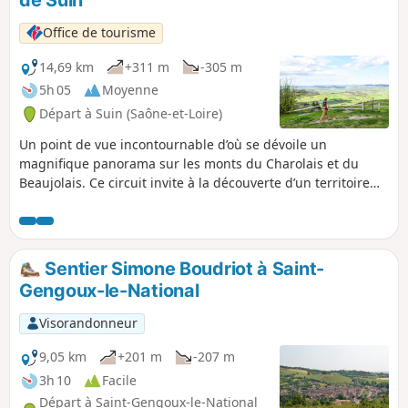
de Suin
Office de tourisme
14,69 km
+311 m
-305 m
5h 05
Moyenne
Départ à Suin (Saône-et-Loire)
Un point de vue incontournable d’où se dévoile un
magnifique panorama sur les monts du Charolais et du
Beaujolais. Ce circuit invite à la découverte d’un territoire
authentique, alternant prairies et forêts.
Sentier Simone Boudriot à Saint-
Gengoux-le-National
Visorandonneur
9,05 km
+201 m
-207 m
3h 10
Facile
Départ à Saint-Gengoux-le-National