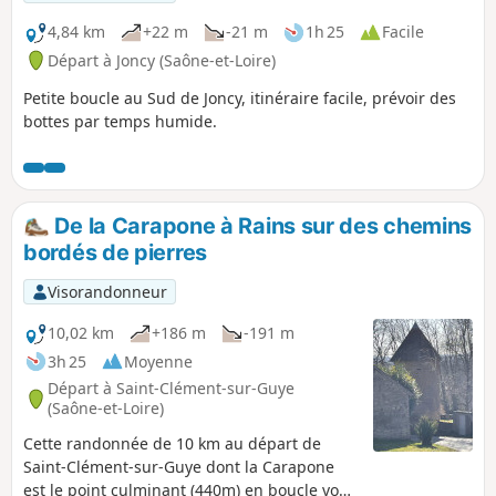
4,84 km
+22 m
-21 m
1h 25
Facile
Départ à Joncy (Saône-et-Loire)
Petite boucle au Sud de Joncy, itinéraire facile, prévoir des
bottes par temps humide.
De la Carapone à Rains sur des chemins
bordés de pierres
Visorandonneur
10,02 km
+186 m
-191 m
3h 25
Moyenne
Départ à Saint-Clément-sur-Guye
(Saône-et-Loire)
Cette randonnée de 10 km au départ de
Saint-Clément-sur-Guye dont la Carapone
est le point culminant (440m) en boucle vous