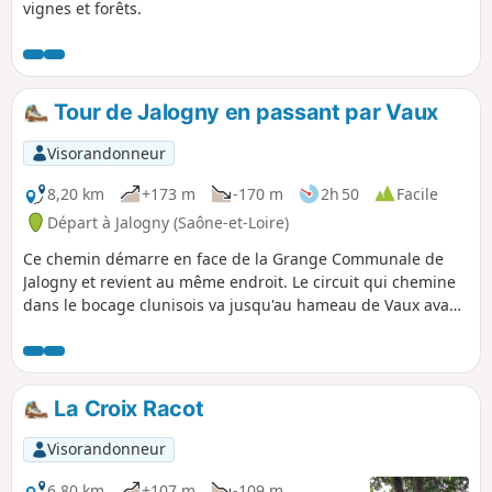
vignes et forêts.
Tour de Jalogny en passant par Vaux
Visorandonneur
8,20 km
+173 m
-170 m
2h 50
Facile
Départ à Jalogny (Saône-et-Loire)
Ce chemin démarre en face de la Grange Communale de
Jalogny et revient au même endroit. Le circuit qui chemine
dans le bocage clunisois va jusqu'au hameau de Vaux avant
de revenir vers le bourg de Jalogny.
La Croix Racot
Visorandonneur
6,80 km
+107 m
-109 m