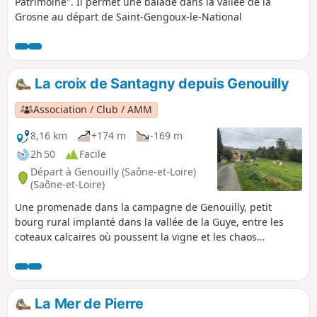
Patrimoine". Il permet une balade dans la vallée de la
Grosne au départ de Saint-Gengoux-le-National
La croix de Santagny depuis Genouilly
Association / Club / AMM
8,16 km
+174 m
-169 m
2h 50
Facile
Départ à Genouilly (Saône-et-Loire)
(Saône-et-Loire)
Une promenade dans la campagne de Genouilly, petit
bourg rural implanté dans la vallée de la Guye, entre les
coteaux calcaires où poussent la vigne et les chaos
granitiques forestiers. Rivières, haies, bosquets rythment
cette randonnée qui emprunte chemins et petites routes.
La Mer de Pierre