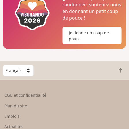
randonnée, soutenez-nous
en donnant un petit coup
de pouce !
Je donne un coup de
pouce
C
R
h
e
o
t
i
o
s
CGU et confidentialité
u
i
r
s
Plan du site
e
s
n
e
Emplois
h
z
Actualités
a
u