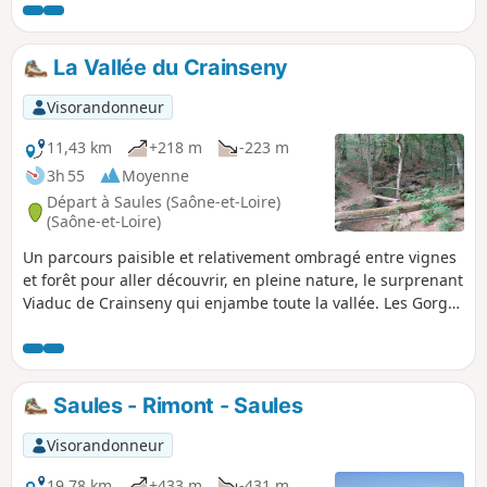
notamment un plan large sur le Mont Saint-
Vincent et un passage au Château de
Pontus-de-Thyard.
La Vallée du Crainseny
Visorandonneur
11,43 km
+218 m
-223 m
3h 55
Moyenne
Départ à Saules (Saône-et-Loire)
(Saône-et-Loire)
Un parcours paisible et relativement ombragé entre vignes
et forêt pour aller découvrir, en pleine nature, le surprenant
Viaduc de Crainseny qui enjambe toute la vallée. Les Gorges
de la Mouille, près de Culles-les-Roches, offrent un passage
plein de charme sans pour autant donner le vertige.
Saules - Rimont - Saules
Visorandonneur
19,78 km
+433 m
-431 m