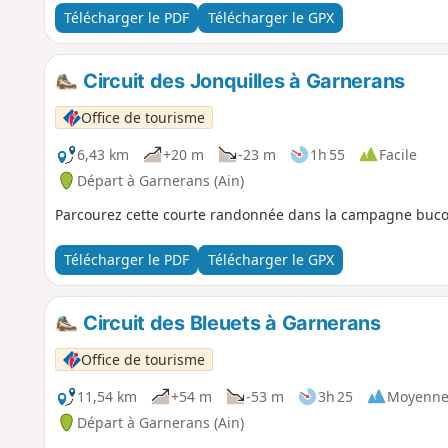
Télécharger le PDF
Télécharger le GPX
Circuit des Jonquilles à Garnerans
Office de tourisme
6,43 km
+20 m
-23 m
1h 55
Facile
Départ à Garnerans (Ain)
Parcourez cette courte randonnée dans la campagne bucoli
Télécharger le PDF
Télécharger le GPX
Circuit des Bleuets à Garnerans
Office de tourisme
11,54 km
+54 m
-53 m
3h 25
Moyenn
Départ à Garnerans (Ain)