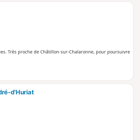
o
a
i
m
p
ées. Très proche de Châtillon-sur-Chalaronne, pour poursuivre
dré-d'Huriat
e