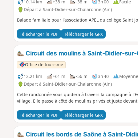
10,14 km
+38 m
-38 m
3h 00
Facile
Départ à Saint-Didier-sur-Chalaronne (Ain)
Balade familiale pour l'association APEL du collège Saint J
Télécharger le PDF
Télécharger le GPX
Circuit des moulins à Saint-Didier-sur
Office de tourisme
12,21 km
+61 m
-56 m
3h 40
Moyenn
Départ à Saint-Didier-sur-Chalaronne (Ain)
Cette randonnée vous guidera à travers la campagne à l'E
village. Elle passe à côté de moulins privés et juste devant
Télécharger le PDF
Télécharger le GPX
Circuit les bords de Saône à Saint-Did