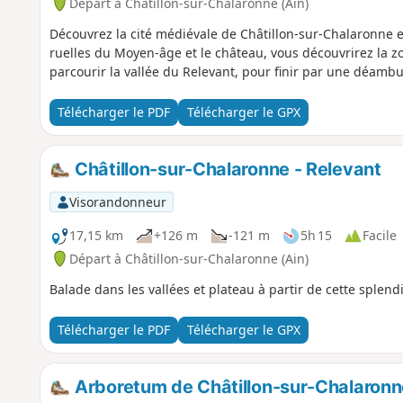
Départ à Châtillon-sur-Chalaronne (Ain)
Découvrez la cité médiévale de Châtillon-sur-Chalaronne et
ruelles du Moyen-âge et le château, vous découvrirez la z
parcourir la vallée du Relevant, pour finir par une déambu
Télécharger le PDF
Télécharger le GPX
Châtillon-sur-Chalaronne - Relevant
Visorandonneur
17,15 km
+126 m
-121 m
5h 15
Facile
Départ à Châtillon-sur-Chalaronne (Ain)
Balade dans les vallées et plateau à partir de cette splendid
Télécharger le PDF
Télécharger le GPX
Arboretum de Châtillon-sur-Chalaronn