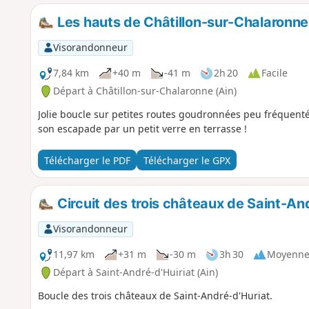
Les hauts de Châtillon-sur-Chalaronne
Visorandonneur
7,84 km
+40 m
-41 m
2h 20
Facile
Départ à Châtillon-sur-Chalaronne (Ain)
Jolie boucle sur petites routes goudronnées peu fréquent
son escapade par un petit verre en terrasse !
Télécharger le PDF
Télécharger le GPX
Circuit des trois châteaux de Saint-An
Visorandonneur
11,97 km
+31 m
-30 m
3h 30
Moyenn
Départ à Saint-André-d'Huiriat (Ain)
Boucle des trois châteaux de Saint-André-d'Huriat.