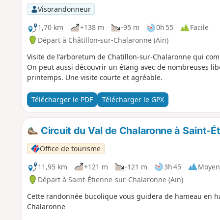
Visorandonneur
1,70 km
+138 m
-95 m
0h 55
Facile
Départ à Châtillon-sur-Chalaronne (Ain)
Visite de l'arboretum de Chatillon-sur-Chalaronne qui co
On peut aussi découvrir un étang avec de nombreuses libe
printemps. Une visite courte et agréable.
Télécharger le PDF
Télécharger le GPX
Circuit du Val de Chalaronne à Saint-
Office de tourisme
11,95 km
+121 m
-121 m
3h 45
Moyen
Départ à Saint-Étienne-sur-Chalaronne (Ain)
Cette randonnée bucolique vous guidera de hameau en ham
Chalaronne