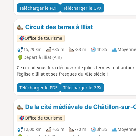
Télécharger le PDF
Télécharger le GPX
Circuit des terres à Illiat
Office de tourisme
15,29 km
+85 m
-83 m
4h 35
Moyenn
Départ à Illiat (Ain)
Ce circuit vous fera découvrir de jolies fermes tout autour d
l'église d'Illiat et ses fresques du XIIe siècle !
Télécharger le PDF
Télécharger le GPX
De la cité médiévale de Châtillon-sur-
Office de tourisme
12,00 km
+65 m
-70 m
3h 35
Moyenn