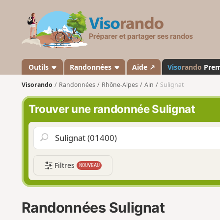
V
i
s
o
r
a
Outils
Randonnées
Aide ↗
Viso
rando
Pre
n
Visorando
Randonnées
Rhône-Alpes
Ain
Sulignat
d
o
Trouver une randonnée Sulignat
Filtres
NOUVEAU
Randonnées Sulignat