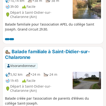
10,14 km
+38 m
-38 m
3h 00
Facile
Départ à Saint-Didier-sur-
Chalaronne (Ain)
Balade familiale pour l'association APEL du collège Saint
Joseph. Grand circuit 2h30.
Balade familiale à Saint-Didier-sur-
Chalaronne
Visorandonneur
5,92 km
+24 m
-24 m
1h 45
Facile
Départ à Saint-Didier-sur-
Chalaronne (Ain)
Balade créée par l'association de parents d'élèves du
collège Saint-Joseph.