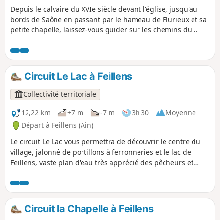
Depuis le calvaire du XVIe siècle devant l'église, jusqu'au
bords de Saône en passant par le hameau de Flurieux et sa
petite chapelle, laissez-vous guider sur les chemins du
village de Mogneneins.
Circuit Le Lac à Feillens
Collectivité territoriale
12,22 km
+7 m
-7 m
3h 30
Moyenne
Départ à Feillens (Ain)
Le circuit Le Lac vous permettra de découvrir le centre du
village, jalonné de portillons à ferronneries et le lac de
Feillens, vaste plan d'eau très apprécié des pêcheurs et
chasseurs locaux. Le lac a été créé au moment de la
réalisation de l'A40. Au centre du village, on peut voir
encore des portails en bois avec ferronneries et loquets
spécifiques, comme dans d'autres villages voisins du Val de
Circuit la Chapelle à Feillens
Saône. L'église actuelle date de la première moitié du