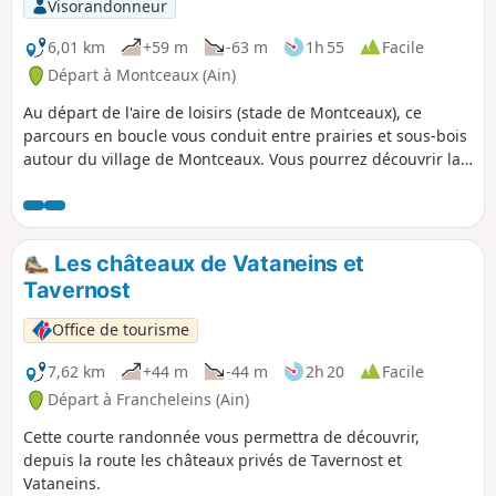
Visorandonneur
6,01 km
+59 m
-63 m
1h 55
Facile
Départ à Montceaux (Ain)
Au départ de l'aire de loisirs (stade de Montceaux), ce
parcours en boucle vous conduit entre prairies et sous-bois
autour du village de Montceaux. Vous pourrez découvrir la
Calonne, ruisseau qui traverse la commune et les ruines du
moulin à huile.
Les châteaux de Vataneins et
Tavernost
Office de tourisme
7,62 km
+44 m
-44 m
2h 20
Facile
Départ à Francheleins (Ain)
Cette courte randonnée vous permettra de découvrir,
depuis la route les châteaux privés de Tavernost et
Vataneins.