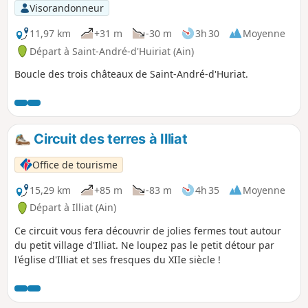
Visorandonneur
11,97 km
+31 m
-30 m
3h 30
Moyenne
Départ à Saint-André-d'Huiriat (Ain)
Boucle des trois châteaux de Saint-André-d'Huriat.
Circuit des terres à Illiat
Office de tourisme
15,29 km
+85 m
-83 m
4h 35
Moyenne
Départ à Illiat (Ain)
Ce circuit vous fera découvrir de jolies fermes tout autour
du petit village d'Illiat. Ne loupez pas le petit détour par
l'église d'Illiat et ses fresques du XIIe siècle !