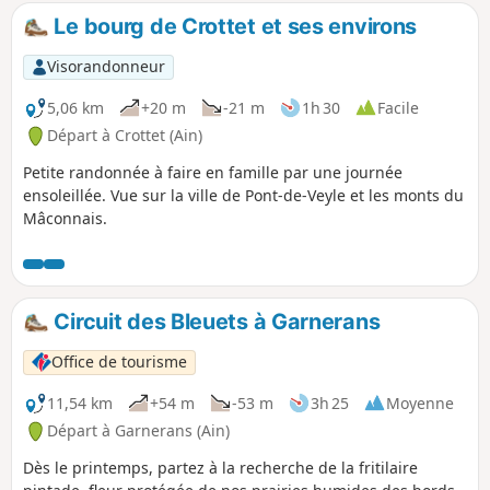
Le bourg de Crottet et ses environs
Visorandonneur
5,06 km
+20 m
-21 m
1h 30
Facile
Départ à Crottet (Ain)
Petite randonnée à faire en famille par une journée
ensoleillée. Vue sur la ville de Pont-de-Veyle et les monts du
Mâconnais.
Circuit des Bleuets à Garnerans
Office de tourisme
11,54 km
+54 m
-53 m
3h 25
Moyenne
Départ à Garnerans (Ain)
Dès le printemps, partez à la recherche de la fritilaire