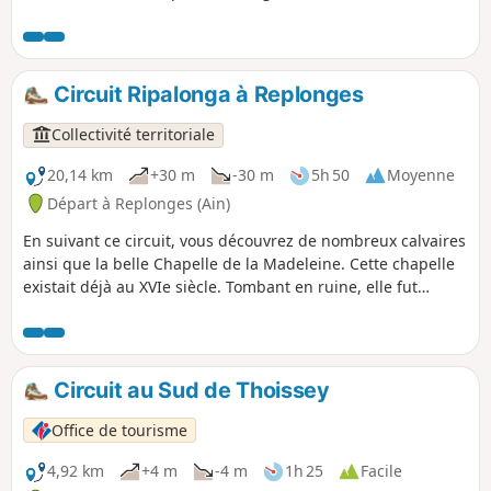
Circuit Ripalonga à Replonges
Collectivité territoriale
20,14 km
+30 m
-30 m
5h 50
Moyenne
Départ à Replonges (Ain)
En suivant ce circuit, vous découvrez de nombreux calvaires
ainsi que la belle Chapelle de la Madeleine. Cette chapelle
existait déjà au XVIe siècle. Tombant en ruine, elle fut
rénovée en 1938.
Circuit au Sud de Thoissey
Office de tourisme
4,92 km
+4 m
-4 m
1h 25
Facile