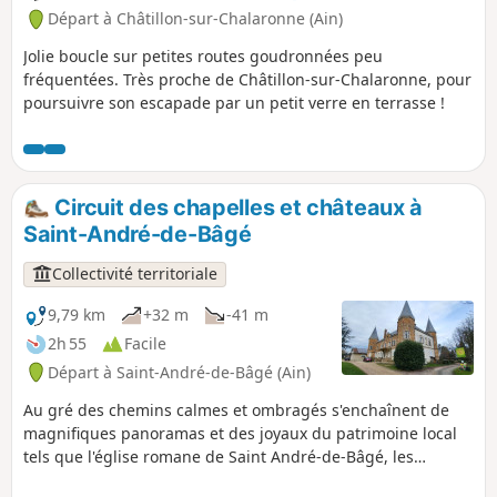
Départ à Châtillon-sur-Chalaronne (Ain)
Jolie boucle sur petites routes goudronnées peu
fréquentées. Très proche de Châtillon-sur-Chalaronne, pour
poursuivre son escapade par un petit verre en terrasse !
Circuit des chapelles et châteaux à
Saint-André-de-Bâgé
Collectivité territoriale
9,79 km
+32 m
-41 m
2h 55
Facile
Départ à Saint-André-de-Bâgé (Ain)
Au gré des chemins calmes et ombragés s'enchaînent de
magnifiques panoramas et des joyaux du patrimoine local
tels que l'église romane de Saint André-de-Bâgé, les
château de Montépin et de la Griffonnière, les vestiges des