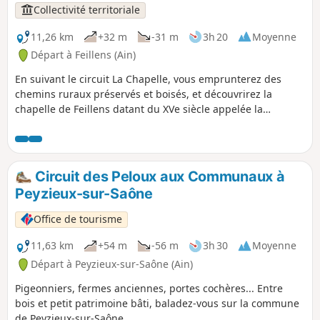
XIXe siècle. Elle a été construite en deux phases : 1834-
Collectivité territoriale
1851.
11,26 km
+32 m
-31 m
3h 20
Moyenne
Départ à Feillens (Ain)
En suivant le circuit La Chapelle, vous emprunterez des
chemins ruraux préservés et boisés, et découvrirez la
chapelle de Feillens datant du XVe siècle appelée la
Chapelle de la Vierge. La chapelle romane fut la première
église paroissiale. Dédiée à la vierge, elle a été le but de
nombreux pèlerinages. Un calvaire, datant du début du
XVIe siècle, classé Monument historique, est situé devant la
Circuit des Peloux aux Communaux à
chapelle. Ce calvaire de pierre est orné de petits écussons
Peyzieux-sur-Saône
armoriés. Il porte sur son revers, les armes de la Passion. Le
fût et les branches de la croix sont cylindriques et très
Office de tourisme
travaillés. Au centre du village, on peut voir encore des
portails en bois avec ferronneries et loquets spécifiques,
11,63 km
+54 m
-56 m
3h 30
Moyenne
comme dans d'autres villages voisins du Val de Saône.
Départ à Peyzieux-sur-Saône (Ain)
Pigeonniers, fermes anciennes, portes cochères... Entre
bois et petit patrimoine bâti, baladez-vous sur la commune
de Peyzieux-sur-Saône.