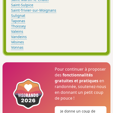
Saint-Sulpice
Saint-Trivier-sur-Moignans
Sulignat
Taponas
Thoissey
Valeins
Vandeins
Vésines
Vonnas
Pour continuer à proposer
des
fonctionnalités
gratuites et pratiques
en
randonnée, soutenez-nous
en donnant un petit coup
de pouce !
Je donne un coup de