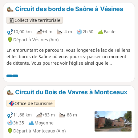
Circuit des bords de Saône à Vésines
Collectivité territoriale
10,00 km
+4 m
-4 m
2h 50
Facile
Départ à Vésines (Ain)
En empruntant ce parcours, vous longerez le lac de Feillens
et les bords de Saône où vous pourrez passer un moment
de détente. Vous pourrez voir l'église ainsi que le
pigeonnier situé à l'entrée du village L'église fut consacrée
le 25 novembre 1819. Elle a été rénovée et agrandie dans
les années 1868-1869. Circuit pédestre interdit aux
véhicules à moteur.
Circuit du Bois de Vavres à Montceaux
Office de tourisme
11,68 km
+83 m
-88 m
3h 35
Moyenne
Départ à Montceaux (Ain)