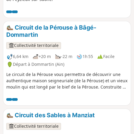
Circuit de la Pérouse à Bâgé-
Dommartin
Collectivité territoriale
6,64 km
+20 m
-22 m
1h 55
Facile
Départ à Dommartin (Ain)
Le circuit de la Pérouse vous permettra de découvrir une
authentique maison seigneuriale (de la Pérouse) et un vieux
moulin qui est longé par le bief de la Pérouse. Construite en
pans de bois, la maison seigneuriale date du XVIe siècle.
L'église de Dommartin à la particularité d'avoir son chœur
orienté à l'Ouest. La niche qui surmonte le portail abrite
une Vierge à l'Enfant, datant du XVe siècle.
Circuit des Sables à Manziat
Collectivité territoriale