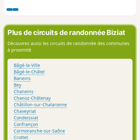
Plus de circuits de randonnée Biziat
Découvrez aussi les circuits de randonnée des communes
à proximité
Bâgé-la-Ville
Bâgé-le-Châtel
Baneins
Bey
Chaneins
Chanoz-Châtenay
Châtillon-sur-Chalaronne
Chaveyriat
Condeissiat
Confrançon
Cormoranche-sur-Saône
Crottet