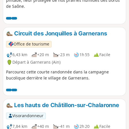
pintade, fleur protégée de nos prairies humides des bords
de Saône.
Circuit des Jonquilles à Garnerans
Office de tourisme
6,43 km
+20 m
-23 m
1h 55
Facile
Départ à Garnerans (Ain)
Parcourez cette courte randonnée dans la campagne
bucolique derrière le village de Garnerans.
Les hauts de Châtillon-sur-Chalaronne
Visorandonneur
7,84 km
+40 m
-41 m
2h 20
Facile