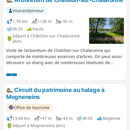
Visorandonneur
1,70 km
+138 m
-95 m
0h 55
Facile
Départ à Châtillon-sur-Chalaronne
(Ain)
Visite de l'arboretum de Chatillon-sur-Chalaronne qui
comporte de nombreuses essences d'arbres. On peut aussi
découvrir un étang avec de nombreuses libellules de
couleurs différentes au printemps. Une visite courte et
agréable.
Circuit du patrimoine au halage à
Mogneneins
Office de tourisme
13,69 km
+47 m
-43 m
4h 05
Moyenne
Départ à Mogneneins (Ain)