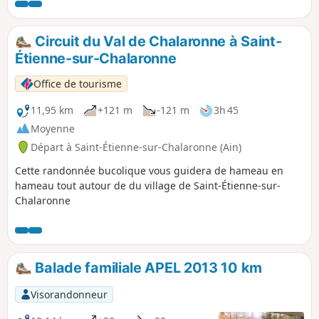
remparts de Bâgé-le-Châtel, la chapelle d'Aigrefeuille et de
belles demeures au détour des vallons.
Circuit du Val de Chalaronne à Saint-
Étienne-sur-Chalaronne
Office de tourisme
11,95 km
+121 m
-121 m
3h 45
Moyenne
Départ à Saint-Étienne-sur-Chalaronne (Ain)
Cette randonnée bucolique vous guidera de hameau en
hameau tout autour de du village de Saint-Étienne-sur-
Chalaronne
Balade familiale APEL 2013 10 km
Visorandonneur