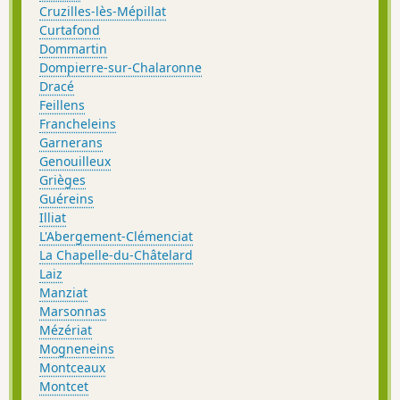
Cruzilles-lès-Mépillat
Curtafond
Dommartin
Dompierre-sur-Chalaronne
Dracé
Feillens
Francheleins
Garnerans
Genouilleux
Grièges
Guéreins
Illiat
L'Abergement-Clémenciat
La Chapelle-du-Châtelard
Laiz
Manziat
Marsonnas
Mézériat
Mogneneins
Montceaux
Montcet