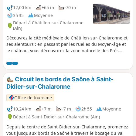
12,00 km
+65 m
-70 m
3h 35
Moyenne
Départ à Châtillon-sur-Chalaronne
(Ain)
Découvrez la cité médiévale de Châtillon-sur-Chalaronne et
ses alentours : en passant par les ruelles du Moyen-âge et
le château, vous découvrirez la zone naturelle des Prés
Gaudet avant de parcourir la vallée du Relevant, pour finir
par une déambulation dans l’arboretum.
Circuit les bords de Saône à Saint-
Didier-sur-Chalaronne
Office de tourisme
10,24 km
+7 m
-7 m
2h 55
Moyenne
Départ à Saint-Didier-sur-Chalaronne (Ain)
Depuis le centre de Saint-Didier-sur-Chalaronne, promenez-
vous jusqu'aux bords de Saône à travers le bocage du Val