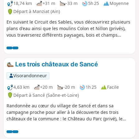
18,74 km
+31 m
-33 m
5h 25
Moyenne
Départ à Manziat (Ain)
En suivant le Circuit des Sables, vous découvrirez plusieurs
plans d'eau ainsi que les moulins Colon et Nillon (privés),
vous traverserez différents paysages, bois et champs
maraîchers.
Les trois châteaux de Sancé
Visorandonneur
4,63 km
+20 m
-20 m
1h 25
Facile
Départ à Sancé (Saône-et-Loire)
Randonnée au cœur du village de Sancé et dans sa
campagne proche pour aller à la découverte des trois
châteaux de la commune : le Château du Parc (privé), le
Château de Châtenay (privé) et le Château Lapalus
(propriété communale).