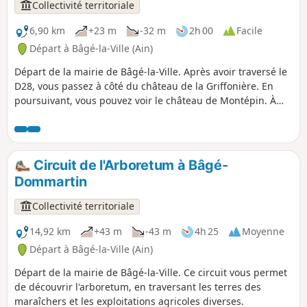
Collectivité territoriale
6,90 km
+23 m
-32 m
2h 00
Facile
Départ à Bâgé-la-Ville (Ain)
Départ de la mairie de Bâgé-la-Ville. Après avoir traversé le
D28, vous passez à côté du château de la Griffonière. En
poursuivant, vous pouvez voir le château de Montépin. À
peu de distance de ce château, se situe le lavoir-abreuvoir
de Montépin. Le bâti original était couvert en ardoises à
crochets, ce qui permet de le dater du XIXe siècle. Grâce au
mécénat d’entreprise, aux nombreux donateurs, aux
Circuit de l'Arboretum à Bâgé-
municipalités locales, à la Communauté de Communes
Dommartin
Bresse et Saône, aux artisans et aux bénévoles, la
restauration a été réalisée entre 2020 et 2023. Les élèves de
Collectivité territoriale
la section menuiserie bac pro du lycée Carriat de Bourg ont
préparé la porte et les planches du bardage et ils ont posé
14,92 km
+43 m
-43 m
4h 25
Moyenne
ces éléments sur place.
Départ à Bâgé-la-Ville (Ain)
Départ de la mairie de Bâgé-la-Ville. Ce circuit vous permet
de découvrir l'arboretum, en traversant les terres des
maraîchers et les exploitations agricoles diverses.