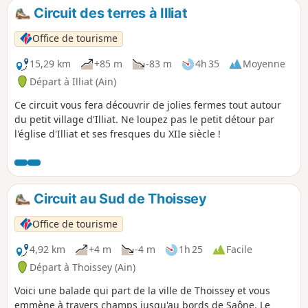
Circuit des terres à Illiat
Office de tourisme
15,29 km
+85 m
-83 m
4h 35
Moyenne
Départ à Illiat (Ain)
Ce circuit vous fera découvrir de jolies fermes tout autour
du petit village d'Illiat. Ne loupez pas le petit détour par
l'église d'Illiat et ses fresques du XIIe siècle !
Circuit au Sud de Thoissey
Office de tourisme
4,92 km
+4 m
-4 m
1h 25
Facile
Départ à Thoissey (Ain)
Voici une balade qui part de la ville de Thoissey et vous
emmène à travers champs jusqu'au bords de Saône. Le