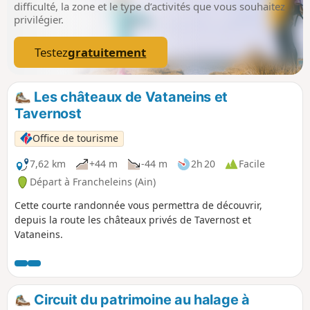
difficulté, la zone et le type d’activités que vous souhaitez
privilégier.
Testez
gratuitement
Les châteaux de Vataneins et
Tavernost
Office de tourisme
7,62 km
+44 m
-44 m
2h 20
Facile
Départ à Francheleins (Ain)
Cette courte randonnée vous permettra de découvrir,
depuis la route les châteaux privés de Tavernost et
Vataneins.
Circuit du patrimoine au halage à