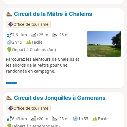
Circuit de la Mâtre à Chaleins
Office de tourisme
7,61 km
+25 m
-25 m
2h 15
Facile
Départ à Chaleins (Ain)
Parcourez les alentours de Chaleins et
les abords de la Mâtre pour une
randonnée en campagne.
Circuit des Jonquilles à Garnerans
Office de tourisme
6,43 km
+20 m
-23 m
1h 55
Facile
Départ à Garnerans (Ain)