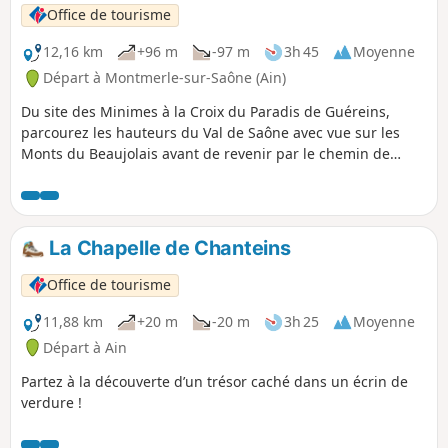
Office de tourisme
12,16 km
+96 m
-97 m
3h 45
Moyenne
Départ à Montmerle-sur-Saône (Ain)
Du site des Minimes à la Croix du Paradis de Guéreins,
parcourez les hauteurs du Val de Saône avec vue sur les
Monts du Beaujolais avant de revenir par le chemin de
halage en bord de rivière.
La Chapelle de Chanteins
Office de tourisme
11,88 km
+20 m
-20 m
3h 25
Moyenne
Départ à Ain
Partez à la découverte d’un trésor caché dans un écrin de
verdure !