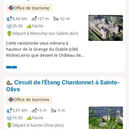
Office de tourisme
8,60 km
+27 m
-32 m
2h 30
Facile
Départ à Messimy-sur-Saône (Ain)
Cette randonnée vous mènera à
hauteur de la Grange du Diable (côté
Rhône) ainsi que devant le Château de
Fléchères.
Circuit de l'Étang Chardonnet à Sainte-
Olive
Office de tourisme
5,61 km
+5 m
-5 m
1h 35
Facile
Départ à Sainte-Olive (Ain)