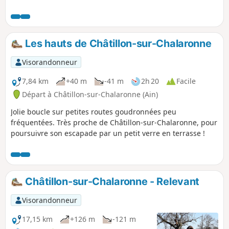
Calonne, ruisseau qui traverse la commune et les ruines du
moulin à huile.
Les hauts de Châtillon-sur-Chalaronne
Visorandonneur
7,84 km
+40 m
-41 m
2h 20
Facile
Départ à Châtillon-sur-Chalaronne (Ain)
Jolie boucle sur petites routes goudronnées peu
fréquentées. Très proche de Châtillon-sur-Chalaronne, pour
poursuivre son escapade par un petit verre en terrasse !
Châtillon-sur-Chalaronne - Relevant
Visorandonneur
17,15 km
+126 m
-121 m