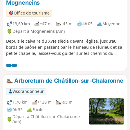
Mogneneins
Office de tourisme
13,69 km
+47 m
-43 m
4h 05
Moyenne
Départ à Mogneneins (Ain)
Depuis le calvaire du XVIe siècle devant l'église, jusqu'au
bords de Saône en passant par le hameau de Flurieux et sa
petite chapelle, laissez-vous guider sur les chemins du
village de Mogneneins.
Arboretum de Châtillon-sur-Chalaronne
Visorandonneur
1,70 km
+138 m
-95 m
0h 55
Facile
Départ à Châtillon-sur-Chalaronne
(Ain)