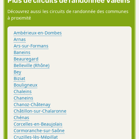
Plus de circuits de randonnée Valeins
Découvrez aussi les circuits de randonnée des communes
à proximité
Ambérieux-en-Dombes
Arnas
Ars-sur-Formans
Baneins
Beauregard
Belleville (Rhône)
Bey
Biziat
Bouligneux
Chaleins
Chaneins
Chanoz-Châtenay
Châtillon-sur-Chalaronne
Chénas
Corcelles-en-Beaujolais
Cormoranche-sur-Saône
Cruzilles-lès-Mépillat