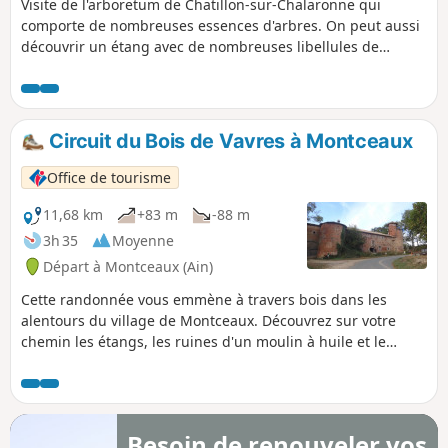
Visite de l'arboretum de Chatillon-sur-Chalaronne qui
comporte de nombreuses essences d'arbres. On peut aussi
découvrir un étang avec de nombreuses libellules de
couleurs différentes au printemps. Une visite courte et
agréable.
Circuit du Bois de Vavres à Montceaux
Office de tourisme
11,68 km
+83 m
-88 m
3h 35
Moyenne
Départ à Montceaux (Ain)
Cette randonnée vous emmène à travers bois dans les
alentours du village de Montceaux. Découvrez sur votre
chemin les étangs, les ruines d'un moulin à huile et le
château privé de la Bâtie.
Besoin de renouveler vos