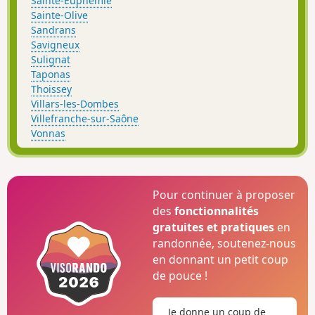
Sainte-Euphémie
Sainte-Olive
Sandrans
Savigneux
Sulignat
Taponas
Thoissey
Villars-les-Dombes
Villefranche-sur-Saône
Vonnas
Pour continuer à proposer
des
fonctionnalités
gratuites et pratiques
en
randonnée, soutenez-nous
en donnant un petit coup
de pouce !
Je donne un coup de