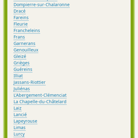
Dompierre-sur-Chalaronne
Dracé
Fareins
Fleurie
Francheleins
Frans
Garnerans
Genouilleux
Gleizé
Grièges
Guéreins
Illiat
Jassans-Riottier
Juliénas
L'Abergement-Clémenciat
La Chapelle-du-Châtelard
Laiz
Lancié
Lapeyrouse
Limas
Lurcy