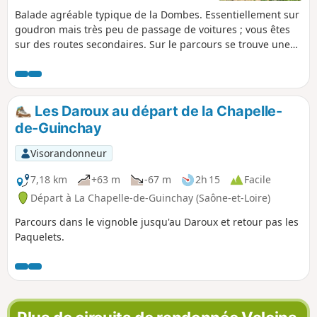
Balade agréable typique de la Dombes. Essentiellement sur
goudron mais très peu de passage de voitures ; vous êtes
sur des routes secondaires. Sur le parcours se trouve une
forte concentration d'étangs qui sont en évolage (en eau) en
cette année 2020. La vue sur les étangs est dégagée et vous
rencontrerez de nombreux oiseaux variés. Plusieurs
paysages rythment la balade : étangs, champs, bosquets et
Les Daroux au départ de la Chapelle-
même une vue sur le Beaujolais.
de-Guinchay
Visorandonneur
7,18 km
+63 m
-67 m
2h 15
Facile
Départ à La Chapelle-de-Guinchay (Saône-et-Loire)
Parcours dans le vignoble jusqu'au Daroux et retour pas les
Paquelets.