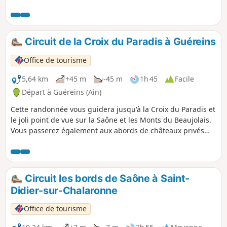
Gaudet avant de parcourir la vallée du Relevant, pour finir
par une déambulation dans l’arboretum.
Circuit de la Croix du Paradis à Guéreins
Office de tourisme
5,64 km
+45 m
-45 m
1h 45
Facile
Départ à Guéreins (Ain)
Cette randonnée vous guidera jusqu'à la Croix du Paradis et
le joli point de vue sur la Saône et les Monts du Beaujolais.
Vous passerez également aux abords de châteaux privés
avant de redescendre sur les bords de Saône.
Circuit les bords de Saône à Saint-
Didier-sur-Chalaronne
Office de tourisme