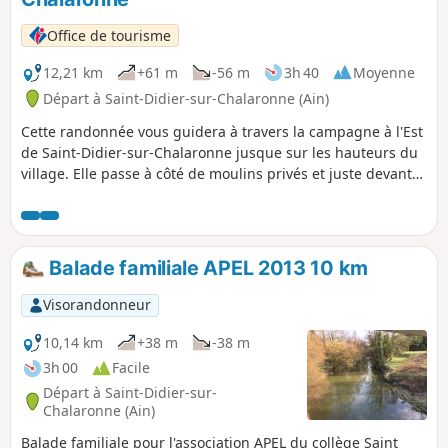
Office de tourisme
12,21 km
+61 m
-56 m
3h 40
Moyenne
Départ à Saint-Didier-sur-Chalaronne (Ain)
Cette randonnée vous guidera à travers la campagne à l'Est
de Saint-Didier-sur-Chalaronne jusque sur les hauteurs du
village. Elle passe à côté de moulins privés et juste devant
le site touristique des Jardins Aquatiques.
Balade familiale APEL 2013 10 km
Visorandonneur
10,14 km
+38 m
-38 m
3h 00
Facile
Départ à Saint-Didier-sur-
Chalaronne (Ain)
Balade familiale pour l'association APEL du collège Saint