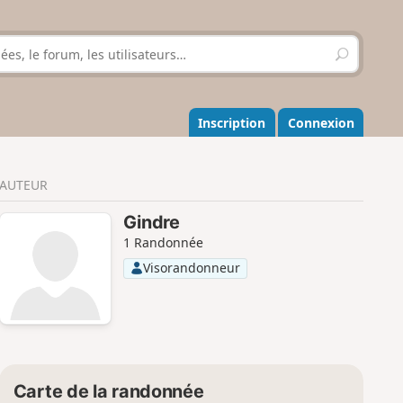
R
e
c
h
e
Inscription
Connexion
r
c
h
AUTEUR
e
r
Gindre
1 Randonnée
Visorandonneur
Carte de la randonnée