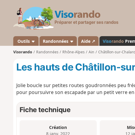
V
i
s
o
r
a
Outils
Randonnées
Aide ↗
Viso
rando
Pre
n
Visorando
Randonnées
Rhône-Alpes
Ain
Châtillon-sur-Chalar
d
o
Les hauts de Châtillon-s
Jolie boucle sur petites routes goudronnées peu fré
pour poursuivre son escapade par un petit verre en 
Fiche technique
Création
Mis
8 janv. 2022
12 j