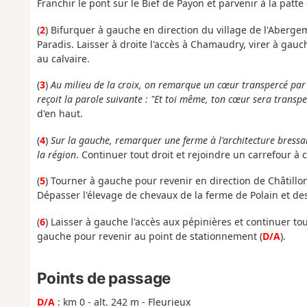
Franchir le pont sur le Bief de Payon et parvenir à la patte
(
2
) Bifurquer à gauche en direction du village de l'Aber
Paradis. Laisser à droite l'accès à Chamaudry, virer à gau
au calvaire.
(
3
)
Au milieu de la croix, on remarque un cœur transpercé par 
reçoit la parole suivante : "Et toi même, ton cœur sera transp
d'en haut.
(
4
)
Sur la gauche, remarquer une ferme à l'architecture bres
la région
. Continuer tout droit et rejoindre un carrefour à c
(
5
) Tourner à gauche pour revenir en direction de Châtillon
Dépasser l'élevage de chevaux de la ferme de Polain et de
(
6
) Laisser à gauche l'accès aux pépinières et continuer to
gauche pour revenir au point de stationnement (
D/A
).
Points de passage
D/A
: km 0 - alt. 242 m - Fleurieux