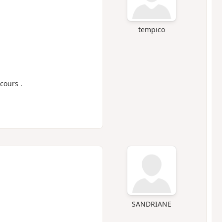
tempico
cours .
SANDRIANE