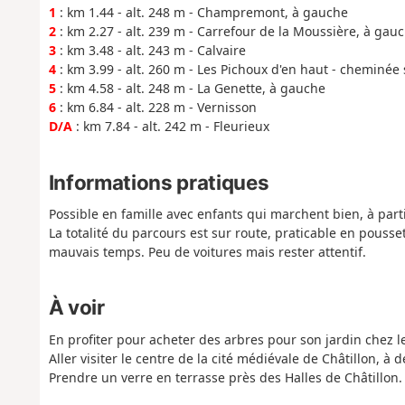
1
: km 1.44 - alt. 248 m - Champremont, à gauche
2
: km 2.27 - alt. 239 m - Carrefour de la Moussière, à gau
3
: km 3.48 - alt. 243 m - Calvaire
4
: km 3.99 - alt. 260 m - Les Pichoux d'en haut - cheminée
5
: km 4.58 - alt. 248 m - La Genette, à gauche
6
: km 6.84 - alt. 228 m - Vernisson
D/A
: km 7.84 - alt. 242 m - Fleurieux
Informations pratiques
Possible en famille avec enfants qui marchent bien, à part
La totalité du parcours est sur route, praticable en pousse
mauvais temps. Peu de voitures mais rester attentif.
À voir
En profiter pour acheter des arbres pour son jardin chez l
Aller visiter le centre de la cité médiévale de Châtillon, à 
Prendre un verre en terrasse près des Halles de Châtillon.