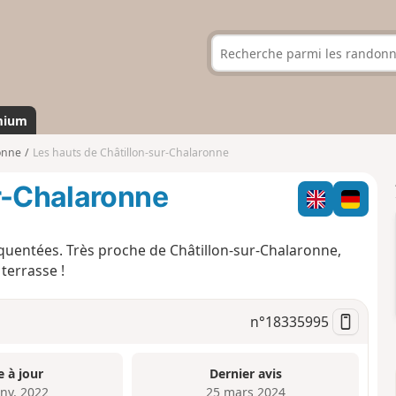
mium
onne
Les hauts de Châtillon-sur-Chalaronne
ur-Chalaronne
quentées. Très proche de Châtillon-sur-Chalaronne,
terrasse !
n°
18335995
e à jour
Dernier avis
anv. 2022
25 mars 2024