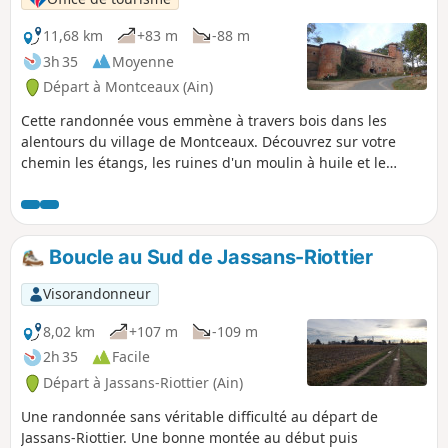
11,68 km
+83 m
-88 m
3h 35
Moyenne
Départ à Montceaux (Ain)
Cette randonnée vous emmène à travers bois dans les
alentours du village de Montceaux. Découvrez sur votre
chemin les étangs, les ruines d'un moulin à huile et le
château privé de la Bâtie.
Boucle au Sud de Jassans-Riottier
Visorandonneur
8,02 km
+107 m
-109 m
2h 35
Facile
Départ à Jassans-Riottier (Ain)
Une randonnée sans véritable difficulté au départ de
Jassans-Riottier. Une bonne montée au début puis