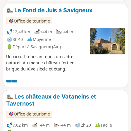
Le Fond de Juis à Savigneux
Office de tourisme
12,46 km
+44 m
-44 m
3h 40
Moyenne
Départ à Savigneux (Ain)
Un circuit reposant dans un cadre
naturel. Au menu : château-fort en
brique du XIVe siècle et étang.
Les châteaux de Vataneins et
Tavernost
Office de tourisme
7,62 km
+44 m
-44 m
2h 20
Facile