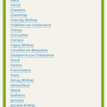
Cercié
Chaneins
Charentay
Charnay (Rhône)
Châtillon-sur-Chalaronne
Chessy
Chiroubles
Civrieux
Cogny (Rhône)
Corcelles-en-Beaujolais
Dompierre-sur-Chalaronne
Dracé
Fareins
Francheleins
Frans
Genay (Rhône)
Genouilleux
Gleizé
Guéreins
Jarnioux
Jassans-Riottier