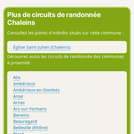
en (7), voir les avis
Plus de circuits de randonnée
Chaleins
Consultez les points d'intérêts situés sur cette commune :
Église Saint-Julien (Chaleins)
Découvrez aussi les circuits de randonnée des communes
à proximité
Alix
Ambérieux
Ambérieux-en-Dombes
Anse
Arnas
Ars-sur-Formans
Baneins
Beauregard
Belleville (Rhône)
Blacé