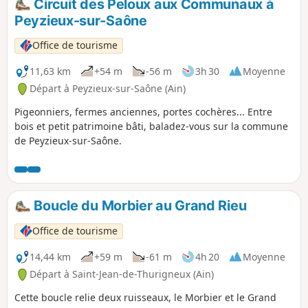
Circuit des Peloux aux Communaux à
Peyzieux-sur-Saône
Office de tourisme
11,63 km
+54 m
-56 m
3h 30
Moyenne
Départ à Peyzieux-sur-Saône (Ain)
Pigeonniers, fermes anciennes, portes cochères... Entre
bois et petit patrimoine bâti, baladez-vous sur la commune
de Peyzieux-sur-Saône.
Boucle du Morbier au Grand Rieu
Office de tourisme
14,44 km
+59 m
-61 m
4h 20
Moyenne
Départ à Saint-Jean-de-Thurigneux (Ain)
Cette boucle relie deux ruisseaux, le Morbier et le Grand