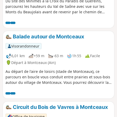
Du site des Minimes à la Croix du Paradis de Guéreins,
parcourez les hauteurs du Val de Saône avec vue sur les
Monts du Beaujolais avant de revenir par le chemin de
halage en bord de rivière.
Balade autour de Montceaux
Visorandonneur
6,01 km
+59 m
-63 m
1h 55
Facile
Départ à Montceaux (Ain)
Au départ de l'aire de loisirs (stade de Montceaux), ce
parcours en boucle vous conduit entre prairies et sous-bois
autour du village de Montceaux. Vous pourrez découvrir la
Calonne, ruisseau qui traverse la commune et les ruines du
moulin à huile.
Circuit du Bois de Vavres à Montceaux
Office de tourisme