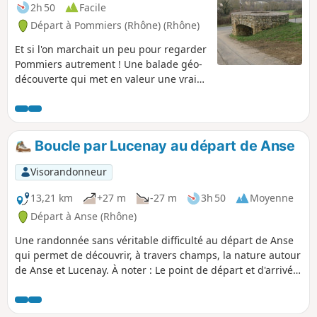
2h 50
Facile
Départ à Pommiers (Rhône) (Rhône)
Et si l'on marchait un peu pour regarder
Pommiers autrement ! Une balade géo-
découverte qui met en valeur une vraie
richesse de patrimoine historique
autour de Pommiers. Ce circuit qui a fait
l'objet d'un géo-événement en 2021
mérite vraiment un détour.
Boucle par Lucenay au départ de Anse
Visorandonneur
13,21 km
+27 m
-27 m
3h 50
Moyenne
Départ à Anse (Rhône)
Une randonnée sans véritable difficulté au départ de Anse
qui permet de découvrir, à travers champs, la nature autour
de Anse et Lucenay. À noter : Le point de départ et d'arrivée
de cette randonnée est à proximité de la gare d'Anse et
permet de rejoindre cette commune en train. Sinon, en
voiture, le parking est gratuit. Problème de passage bloqué