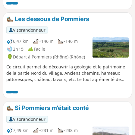
Les dessous de Pommiers
Visorandonneur
6,47 km
+146 m
-146 m
2h 15
Facile
Départ à Pommiers (Rhône) (Rhône)
Ce circuit permet de découvrir la géologie et le patrimoine
de la partie Nord du village. Anciens chemins, hameaux
pittoresques, château, lavoirs, etc. Le tout agrémenté de
beaux paysages et vues panoramiques. Ce circuit fait l'objet
du géo-événement Pommiers 2023, à ne pas rater.
Si Pommiers m'était conté
Visorandonneur
7,49 km
+231 m
-238 m