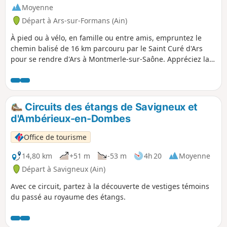
Moyenne
Départ à Ars-sur-Formans (Ain)
À pied ou à vélo, en famille ou entre amis, empruntez le
chemin balisé de 16 km parcouru par le Saint Curé d'Ars
pour se rendre d'Ars à Montmerle-sur-Saône. Appréciez la
douceur du paysage dans un cadre verdoyant et laissez
vous séduire, le temps d'une pause, par les charmants
villages de Chaleins et Lurcy. N'hésitez pas à faire un petit
détour au-delà du parcours ! (Parc de Cibeins, Château de
Circuits des étangs de Savigneux et
Fléchères, Chapelle d'Amareins...). Randonnée en ligne :
d'Ambérieux-en-Dombes
s'organiser pour le retour.
Office de tourisme
14,80 km
+51 m
-53 m
4h 20
Moyenne
Départ à Savigneux (Ain)
Avec ce circuit, partez à la découverte de vestiges témoins
du passé au royaume des étangs.