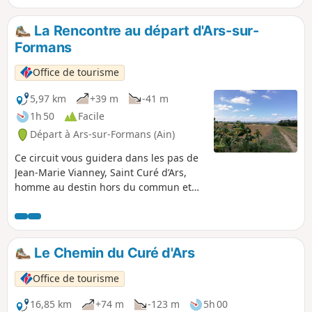
La Rencontre au départ d'Ars-sur-
Formans
Office de tourisme
5,97 km
+39 m
-41 m
1h 50
Facile
Départ à Ars-sur-Formans (Ain)
Ce circuit vous guidera dans les pas de
Jean-Marie Vianney, Saint Curé d’Ars,
homme au destin hors du commun et
vous fera découvrir une campagne
propice au ressourcement.
Le Chemin du Curé d'Ars
Office de tourisme
16,85 km
+74 m
-123 m
5h 00