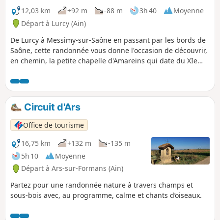
12,03 km
+92 m
-88 m
3h 40
Moyenne
Départ à Lurcy (Ain)
De Lurcy à Messimy-sur-Saône en passant par les bords de
Saône, cette randonnée vous donne l'occasion de découvrir,
en chemin, la petite chapelle d'Amareins qui date du XIe
siècle.
Circuit d'Ars
Office de tourisme
16,75 km
+132 m
-135 m
5h 10
Moyenne
Départ à Ars-sur-Formans (Ain)
Partez pour une randonnée nature à travers champs et
sous-bois avec, au programme, calme et chants d’oiseaux.