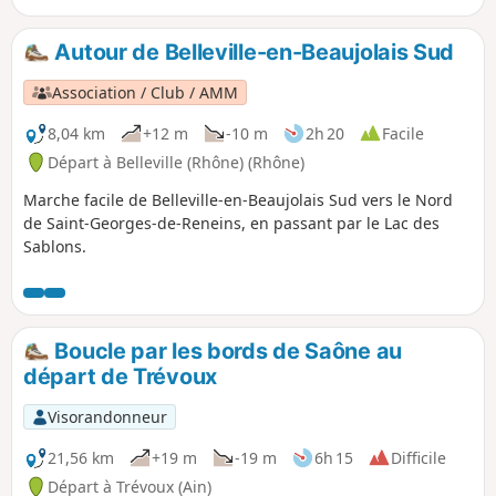
brune, bloc de granit, le "gros caillou" local.
Autour de Belleville-en-Beaujolais Sud
Association / Club / AMM
8,04 km
+12 m
-10 m
2h 20
Facile
Départ à Belleville (Rhône) (Rhône)
Marche facile de Belleville-en-Beaujolais Sud vers le Nord
de Saint-Georges-de-Reneins, en passant par le Lac des
Sablons.
Boucle par les bords de Saône au
départ de Trévoux
Visorandonneur
21,56 km
+19 m
-19 m
6h 15
Difficile
Départ à Trévoux (Ain)