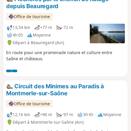
depuis Beauregard
Office de tourisme
13,54 km
+77 m
-72 m
4h 05
Moyenne
Départ à Beauregard (Ain)
En route pour une promenade nature et culture entre
Saône et châteaux.
Circuit des Minimes au Paradis à
Montmerle-sur-Saône
Office de tourisme
12,16 km
+96 m
-97 m
3h 45
Moyenne
Départ à Montmerle-sur-Saône (Ain)