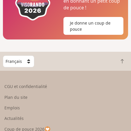
en donnant un petit coup
de pouce !
Je donne un coup de
pouce
C
R
h
e
o
t
i
o
s
CGU et confidentialité
u
i
r
s
Plan du site
e
s
n
e
Emplois
h
z
Actualités
a
u
u
n
Coup de pouce 2026