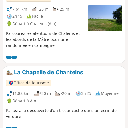
7,61 km
+25 m
-25 m
2h 15
Facile
Départ à Chaleins (Ain)
Parcourez les alentours de Chaleins et
les abords de la Mâtre pour une
randonnée en campagne.
La Chapelle de Chanteins
Office de tourisme
11,88 km
+20 m
-20 m
3h 25
Moyenne
Départ à Ain
Partez à la découverte d’un trésor caché dans un écrin de
verdure !