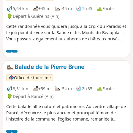
5,64 km
+45 m
-45 m
1h 45
Facile
Départ à Guéreins (Ain)
Cette randonnée vous guidera jusqu'à la Croix du Paradis et
le joli point de vue sur la Saône et les Monts du Beaujolais.
Vous passerez également aux abords de châteaux privés
avant de redescendre sur les bords de Saône.
Balade de la Pierre Brune
Office de tourisme
8,31 km
+59 m
-54 m
2h 35
Facile
Départ à Rancé (Ain)
Cette balade allie nature et patrimoine. Au centre village de
Rancé, découvrez le plus ancien et principal témoin de
l'histoire de la commune, l'église romane, remaniée à
plusieurs reprises. Vous découvrirez le lavoir, témoin du
mouvement hygiéniste du XIXe siècle, ainsi que la Pierre