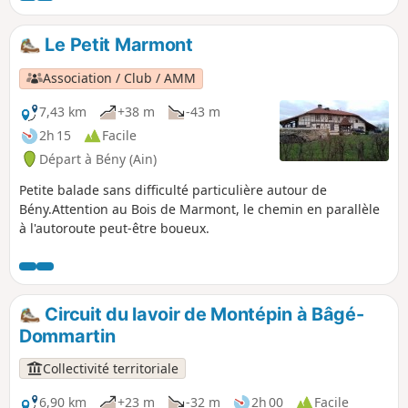
remarquable qu'il faut absolument visiter.
Le Petit Marmont
Association / Club / AMM
7,43 km
+38 m
-43 m
2h 15
Facile
Départ à Bény (Ain)
Petite balade sans difficulté particulière autour de
Bény.Attention au Bois de Marmont, le chemin en parallèle
à l'autoroute peut-être boueux.
Circuit du lavoir de Montépin à Bâgé-
Dommartin
Collectivité territoriale
6,90 km
+23 m
-32 m
2h 00
Facile