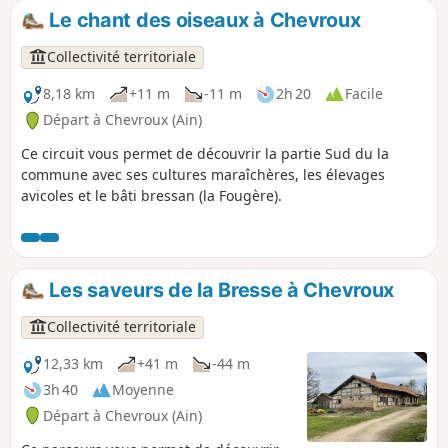
Le chant des oiseaux à Chevroux
Collectivité territoriale
8,18 km
+11 m
-11 m
2h 20
Facile
Départ à Chevroux (Ain)
Ce circuit vous permet de découvrir la partie Sud du la
commune avec ses cultures maraîchères, les élevages
avicoles et le bâti bressan (la Fougère).
Les saveurs de la Bresse à Chevroux
Collectivité territoriale
12,33 km
+41 m
-44 m
3h 40
Moyenne
Départ à Chevroux (Ain)