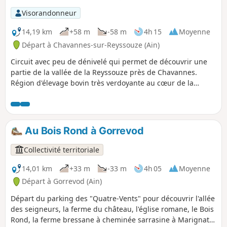
Visorandonneur
14,19 km
+58 m
-58 m
4h 15
Moyenne
Départ à Chavannes-sur-Reyssouze (Ain)
Circuit avec peu de dénivelé qui permet de découvrir une
partie de la vallée de la Reyssouze près de Chavannes.
Région d'élevage bovin très verdoyante au cœur de la
Bresse.
Au Bois Rond à Gorrevod
Collectivité territoriale
14,01 km
+33 m
-33 m
4h 05
Moyenne
Départ à Gorrevod (Ain)
Départ du parking des "Quatre-Vents" pour découvrir l'allée
des seigneurs, la ferme du château, l'église romane, le Bois
Rond, la ferme bressane à cheminée sarrasine à Marignat.