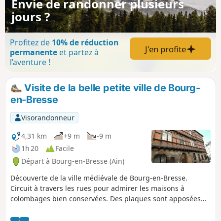
Envie de randonner plusieurs
jours ?
Profitez de
10% de réduction
J'en profite
permanente
et partez à
l’aventure !
Visite de la belle petite ville de Bourg-
en-Bresse
Visorandonneur
4,31 km
+9 m
-9 m
1h 20
Facile
Départ à Bourg-en-Bresse (Ain)
Découverte de la ville médiévale de Bourg-en-Bresse.
Circuit à travers les rues pour admirer les maisons à
colombages bien conservées. Des plaques sont apposées
sur les façades remarquables expliquant leur
histoire.Départ du parking du Monastère de Brou, édifice