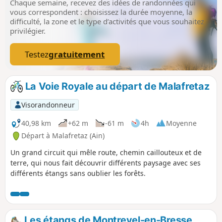
Chaque semaine, recevez des idées de randonnées qui
vous correspondent : choisissez la durée moyenne, la
difficulté, la zone et le type d’activités que vous souhaitez
privilégier.
Testez
gratuitement
La Voie Royale au départ de Malafretaz
Visorandonneur
40,98 km
+62 m
-61 m
4h
Moyenne
Départ à Malafretaz (Ain)
Un grand circuit qui mêle route, chemin caillouteux et de
terre, qui nous fait découvrir différents paysage avec ses
différents étangs sans oublier les forêts.
Les étangs de Montrevel-en-Bresse