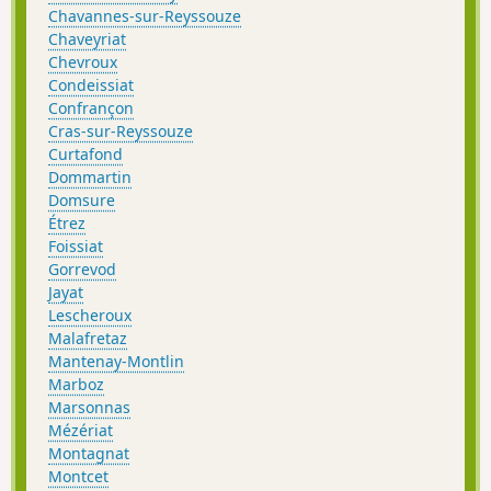
Chavannes-sur-Reyssouze
Chaveyriat
Chevroux
Condeissiat
Confrançon
Cras-sur-Reyssouze
Curtafond
Dommartin
Domsure
Étrez
Foissiat
Gorrevod
Jayat
Lescheroux
Malafretaz
Mantenay-Montlin
Marboz
Marsonnas
Mézériat
Montagnat
Montcet