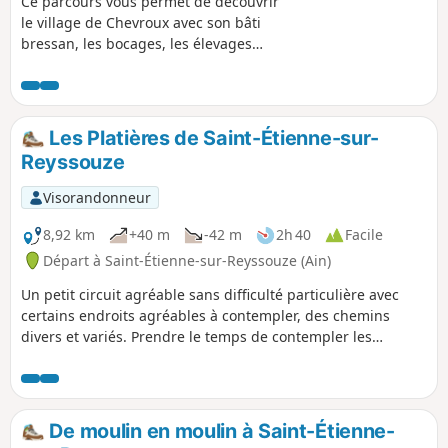
Ce parcours vous permet de découvrir
le village de Chevroux avec son bâti
bressan, les bocages, les élevages
avicoles, les poypes de Curtetrelle et de
la Bourchardière.
Les Platières de Saint-Étienne-sur-
Reyssouze
Visorandonneur
8,92 km
+40 m
-42 m
2h 40
Facile
Départ à Saint-Étienne-sur-Reyssouze (Ain)
Un petit circuit agréable sans difficulté particulière avec
certains endroits agréables à contempler, des chemins
divers et variés. Prendre le temps de contempler les
horizons aux niveaux des Platières (champs ou pâturages).
De moulin en moulin à Saint-Étienne-