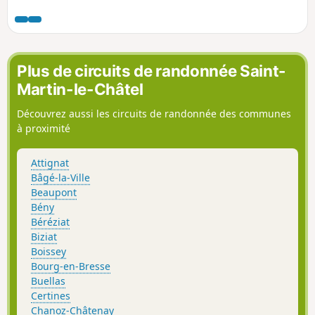
Vous pouvez observer l'église de Gorrevod, construite dans
le XIIe et XIIIe siècle sur une colline. En solitaire, entourée
de son cimetière, elle domine la voisine vallée de la
Reyssouze avec son clocher à pans coupés, brillant de
toutes ses tuiles vernissées.
Plus de circuits de randonnée Saint-
Martin-le-Châtel
Découvrez aussi les circuits de randonnée des communes
à proximité
Attignat
Bâgé-la-Ville
Beaupont
Bény
Béréziat
Biziat
Boissey
Bourg-en-Bresse
Buellas
Certines
Chanoz-Châtenay