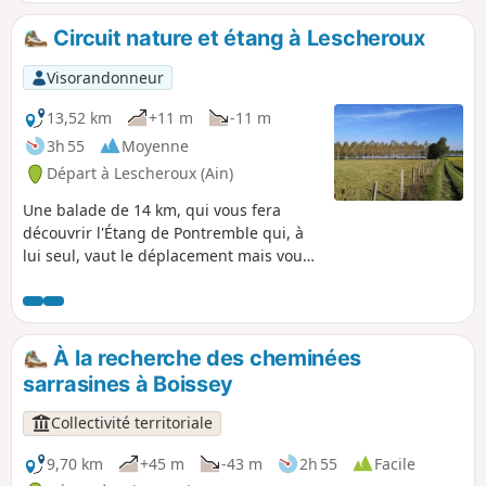
Circuit nature et étang à Lescheroux
Visorandonneur
13,52 km
+11 m
-11 m
3h 55
Moyenne
Départ à Lescheroux (Ain)
Une balade de 14 km, qui vous fera
découvrir l'Étang de Pontremble qui, à
lui seul, vaut le déplacement mais vous
pourrez découvrir de jolies maisons à
colombages et bien d'autres choses.
À la recherche des cheminées
sarrasines à Boissey
Collectivité territoriale
9,70 km
+45 m
-43 m
2h 55
Facile