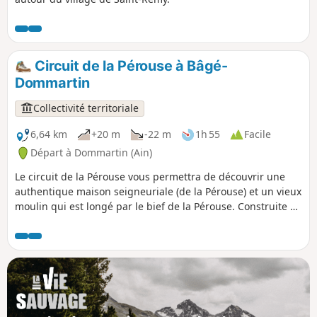
Circuit de la Pérouse à Bâgé-
Dommartin
Collectivité territoriale
6,64 km
+20 m
-22 m
1h 55
Facile
Départ à Dommartin (Ain)
Le circuit de la Pérouse vous permettra de découvrir une
authentique maison seigneuriale (de la Pérouse) et un vieux
moulin qui est longé par le bief de la Pérouse. Construite en
pans de bois, la maison seigneuriale date du XVIe siècle.
L'église de Dommartin à la particularité d'avoir son chœur
orienté à l'Ouest. La niche qui surmonte le portail abrite
une Vierge à l'Enfant, datant du XVe siècle.