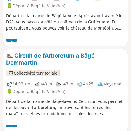
Départ à Bâgé-la-Ville (Ain)
Départ de la mairie de Bâgé-la-Ville. Après avoir traversé le
D28, vous passez à côté du château de la Griffonière. En
poursuivant, vous pouvez voir le château de Montépin. À
peu de distance de ce château, se situe le lavoir-abreuvoir
de Montépin. Le bâti original était couvert en ardoises à
crochets, ce qui permet de le dater du XIXe siècle. Grâce au
mécénat d’entreprise, aux nombreux donateurs, aux
Circuit de l'Arboretum à Bâgé-
municipalités locales, à la Communauté de Communes
Dommartin
Bresse et Saône, aux artisans et aux bénévoles, la
restauration a été réalisée entre 2020 et 2023. Les élèves de
Collectivité territoriale
la section menuiserie bac pro du lycée Carriat de Bourg ont
préparé la porte et les planches du bardage et ils ont posé
14,92 km
+43 m
-43 m
4h 25
Moyenne
ces éléments sur place.
Départ à Bâgé-la-Ville (Ain)
Départ de la mairie de Bâgé-la-Ville. Ce circuit vous permet
de découvrir l'arboretum, en traversant les terres des
maraîchers et les exploitations agricoles diverses.