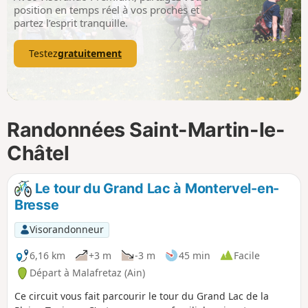
p
position en temps réel à vos proches et
partez l’esprit tranquille.
Testez
gratuitement
Randonnées Saint-Martin-le-
Châtel
Le tour du Grand Lac à Montervel-en-
Bresse
Visorandonneur
6,16 km
+3 m
-3 m
45 min
Facile
Départ à Malafretaz (Ain)
Ce circuit vous fait parcourir le tour du Grand Lac de la