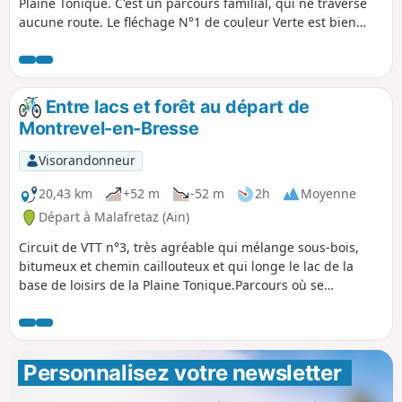
Plaine Tonique. C'est un parcours familial, qui ne traverse
aucune route. Le fléchage N°1 de couleur Verte est bien
présent.
Entre lacs et forêt au départ de
Montrevel-en-Bresse
Visorandonneur
20,43 km
+52 m
-52 m
2h
Moyenne
Départ à Malafretaz (Ain)
Circuit de VTT n°3, très agréable qui mélange sous-bois,
bitumeux et chemin caillouteux et qui longe le lac de la
base de loisirs de la Plaine Tonique.Parcours où se
mélangent le randonneur, le cycliste et le cavalier sur
certaines portions.
Personnalisez votre newsletter 