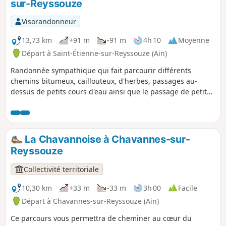
sur-Reyssouze
Visorandonneur
13,73 km
+91 m
-91 m
4h 10
Moyenne
Départ à Saint-Étienne-sur-Reyssouze (Ain)
Randonnée sympathique qui fait parcourir différents
chemins bitumeux, caillouteux, d'herbes, passages au-
dessus de petits cours d'eau ainsi que le passage de petits
hameaux.
La Chavannoise à Chavannes-sur-
Reyssouze
Collectivité territoriale
10,30 km
+33 m
-33 m
3h 00
Facile
Départ à Chavannes-sur-Reyssouze (Ain)
Ce parcours vous permettra de cheminer au cœur du