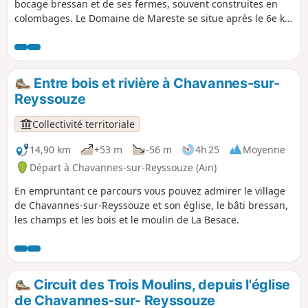
bocage bressan et de ses fermes, souvent construites en
colombages. Le Domaine de Mareste se situe après le 6e km
sur le parcours à droite sur le croisement avec la D46. En
empruntant ce parcours vous pouvez admirer le bâti
bressan, notamment le domaine de Mareste, un ensemble
dont la partie la plus ancienne remonterait aux XIe ou XIIe
Entre bois et rivière à Chavannes-sur-
siècle. Ancien pavillon de chasse et dépendances du
Reyssouze
Château de Mareste construit par les chevaliers de l'ordre
hospitalier de Saint-Jean de Jérusalem. Domaine privé !
Collectivité territoriale
14,90 km
+53 m
-56 m
4h 25
Moyenne
Départ à Chavannes-sur-Reyssouze (Ain)
En empruntant ce parcours vous pouvez admirer le village
de Chavannes-sur-Reyssouze et son église, le bâti bressan,
les champs et les bois et le moulin de La Besace.
Circuit des Trois Moulins, depuis l'église
de Chavannes-sur- Reyssouze