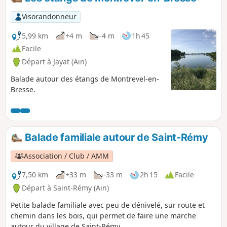
Visorandonneur
5,99 km
+4 m
-4 m
1h 45
Facile
Départ à Jayat (Ain)
Balade autour des étangs de Montrevel-en-
Bresse.
Balade familiale autour de Saint-Rémy
Association / Club / AMM
7,50 km
+33 m
-33 m
2h 15
Facile
Départ à Saint-Rémy (Ain)
Petite balade familiale avec peu de dénivelé, sur route et
chemin dans les bois, qui permet de faire une marche
autour du village de Saint-Rémy.