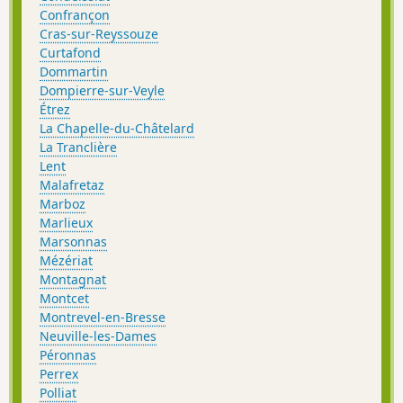
Confrançon
Cras-sur-Reyssouze
Curtafond
Dommartin
Dompierre-sur-Veyle
Étrez
La Chapelle-du-Châtelard
La Tranclière
Lent
Malafretaz
Marboz
Marlieux
Marsonnas
Mézériat
Montagnat
Montcet
Montrevel-en-Bresse
Neuville-les-Dames
Péronnas
Perrex
Polliat