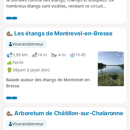
nombreux étangs sont visibles, rendant ce circuit
particulièrement intéressant. Pensez à amener votre paire
de jumelles.
Les étangs de Montrevel-en-Bresse
Visorandonneur
5,99 km
+4 m
-4 m
1h 45
Facile
Départ à Jayat (Ain)
Balade autour des étangs de Montrevel-en-
Bresse.
Arboretum de Châtillon-sur-Chalaronne
Visorandonneur