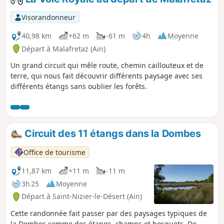
Visorandonneur
40,98 km
+62 m
-61 m
4h
Moyenne
Départ à Malafretaz (Ain)
Un grand circuit qui mêle route, chemin caillouteux et de
terre, qui nous fait découvrir différents paysage avec ses
différents étangs sans oublier les forêts.
Circuit des 11 étangs dans la Dombes
Office de tourisme
11,87 km
+11 m
-11 m
3h 25
Moyenne
Départ à Saint-Nizier-le-Désert (Ain)
Cette randonnée fait passer par des paysages typiques de
la Dombes comme des étangs, champs et bosquets. De