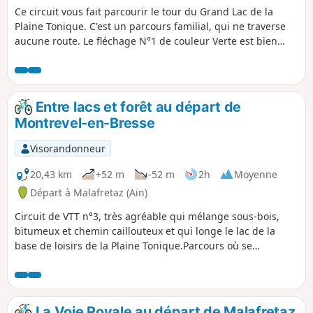
Ce circuit vous fait parcourir le tour du Grand Lac de la
Plaine Tonique. C'est un parcours familial, qui ne traverse
aucune route. Le fléchage N°1 de couleur Verte est bien
présent.
Entre lacs et forêt au départ de
Montrevel-en-Bresse
Visorandonneur
20,43 km
+52 m
-52 m
2h
Moyenne
Départ à Malafretaz (Ain)
Circuit de VTT n°3, très agréable qui mélange sous-bois,
bitumeux et chemin caillouteux et qui longe le lac de la
base de loisirs de la Plaine Tonique.Parcours où se
mélangent le randonneur, le cycliste et le cavalier sur
certaines portions.
La Voie Royale au départ de Malafretaz