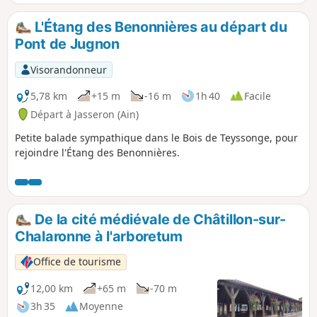
L'Étang des Benonnières au départ du
Pont de Jugnon
Visorandonneur
5,78 km
+15 m
-16 m
1h 40
Facile
Départ à Jasseron (Ain)
Petite balade sympathique dans le Bois de Teyssonge, pour
rejoindre l'Étang des Benonnières.
De la cité médiévale de Châtillon-sur-
Chalaronne à l'arboretum
Office de tourisme
12,00 km
+65 m
-70 m
3h 35
Moyenne