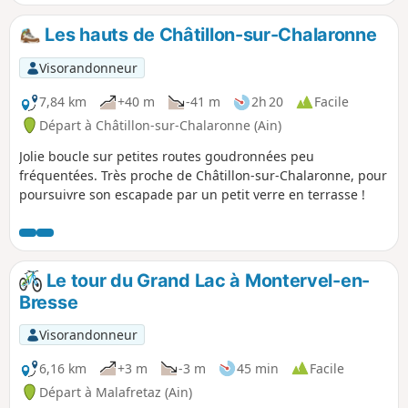
Les hauts de Châtillon-sur-Chalaronne
Visorandonneur
7,84 km
+40 m
-41 m
2h 20
Facile
Départ à Châtillon-sur-Chalaronne (Ain)
Jolie boucle sur petites routes goudronnées peu
fréquentées. Très proche de Châtillon-sur-Chalaronne, pour
poursuivre son escapade par un petit verre en terrasse !
Le tour du Grand Lac à Montervel-en-
Bresse
Visorandonneur
6,16 km
+3 m
-3 m
45 min
Facile
Départ à Malafretaz (Ain)