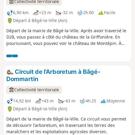
Collectivité territoriale
6,90 km
+23 m
-32 m
2h 00
Facile
Départ à Bâgé-la-Ville (Ain)
Départ de la mairie de Bâgé-la-Ville. Après avoir traversé le
D28, vous passez à côté du château de la Griffonière. En
poursuivant, vous pouvez voir le château de Montépin. À
peu de distance de ce château, se situe le lavoir-abreuvoir
de Montépin. Le bâti original était couvert en ardoises à
crochets, ce qui permet de le dater du XIXe siècle. Grâce au
mécénat d’entreprise, aux nombreux donateurs, aux
Circuit de l'Arboretum à Bâgé-
municipalités locales, à la Communauté de Communes
Dommartin
Bresse et Saône, aux artisans et aux bénévoles, la
restauration a été réalisée entre 2020 et 2023. Les élèves de
Collectivité territoriale
la section menuiserie bac pro du lycée Carriat de Bourg ont
préparé la porte et les planches du bardage et ils ont posé
14,92 km
+43 m
-43 m
4h 25
Moyenne
ces éléments sur place.
Départ à Bâgé-la-Ville (Ain)
Départ de la mairie de Bâgé-la-Ville. Ce circuit vous permet
de découvrir l'arboretum, en traversant les terres des
maraîchers et les exploitations agricoles diverses.