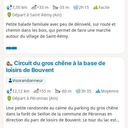
7,50 km
+33 m
-33 m
2h 15
Facile
Départ à Saint-Rémy (Ain)
Petite balade familiale avec peu de dénivelé, sur route et
chemin dans les bois, qui permet de faire une marche
autour du village de Saint-Rémy.
Circuit du gros chêne à la base de
loisirs de Bouvent
Visorandonneur
12,12 km
+55 m
-60 m
3h 35
Moyenne
Départ à Péronnas (Ain)
Une petite randonnée au calme du parking du gros chêne
dans la forêt de Seillon de la commune de Péronnas en
direction du parc de loisirs de Bouvent. Le tour du lac est
possible gratuitement aux dates qui vous sont