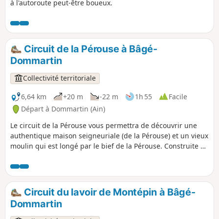
à l'autoroute peut-être boueux.
Circuit de la Pérouse à Bâgé-
Dommartin
Collectivité territoriale
6,64 km
+20 m
-22 m
1h 55
Facile
Départ à Dommartin (Ain)
Le circuit de la Pérouse vous permettra de découvrir une
authentique maison seigneuriale (de la Pérouse) et un vieux
moulin qui est longé par le bief de la Pérouse. Construite en
pans de bois, la maison seigneuriale date du XVIe siècle.
L'église de Dommartin à la particularité d'avoir son chœur
orienté à l'Ouest. La niche qui surmonte le portail abrite
une Vierge à l'Enfant, datant du XVe siècle.
Circuit du lavoir de Montépin à Bâgé-
Dommartin