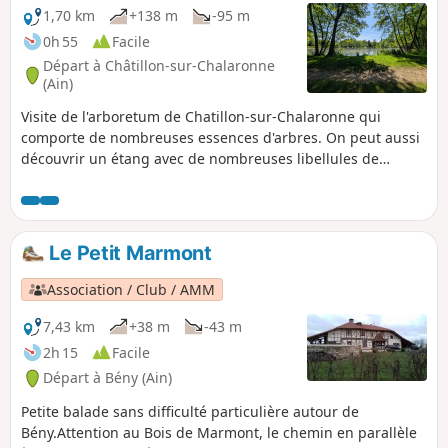
1,70 km
+138 m
-95 m
0h 55
Facile
Départ à Châtillon-sur-Chalaronne
(Ain)
Visite de l'arboretum de Chatillon-sur-Chalaronne qui
comporte de nombreuses essences d'arbres. On peut aussi
découvrir un étang avec de nombreuses libellules de
couleurs différentes au printemps. Une visite courte et
agréable.
Le Petit Marmont
Association / Club / AMM
7,43 km
+38 m
-43 m
2h 15
Facile
Départ à Bény (Ain)
Petite balade sans difficulté particulière autour de
Bény.Attention au Bois de Marmont, le chemin en parallèle