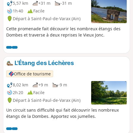
5,57 km
+31 m
-31 m
1h 40
Facile
Départ à Saint-Paul-de-Varax (Ain)
Cette promenade fait découvrir les nombreux étangs des
Dombes et traverse à deux reprises le Vieux Jonc.
L'Étang des Léchères
Office de tourisme
8,02 km
+9 m
-9 m
2h 20
Facile
Départ à Saint-Paul-de-Varax (Ain)
Un circuit sans difficulté qui fait découvrir les nombreux
étangs de la Dombes. Apportez vos jumelles.