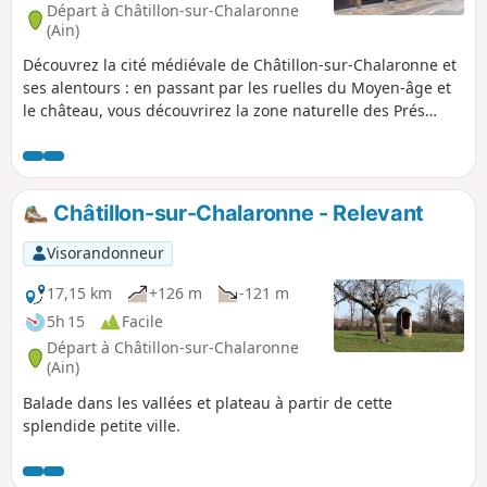
Départ à Châtillon-sur-Chalaronne
(Ain)
Découvrez la cité médiévale de Châtillon-sur-Chalaronne et
ses alentours : en passant par les ruelles du Moyen-âge et
le château, vous découvrirez la zone naturelle des Prés
Gaudet avant de parcourir la vallée du Relevant, pour finir
par une déambulation dans l’arboretum.
Châtillon-sur-Chalaronne - Relevant
Visorandonneur
17,15 km
+126 m
-121 m
5h 15
Facile
Départ à Châtillon-sur-Chalaronne
(Ain)
Balade dans les vallées et plateau à partir de cette
splendide petite ville.