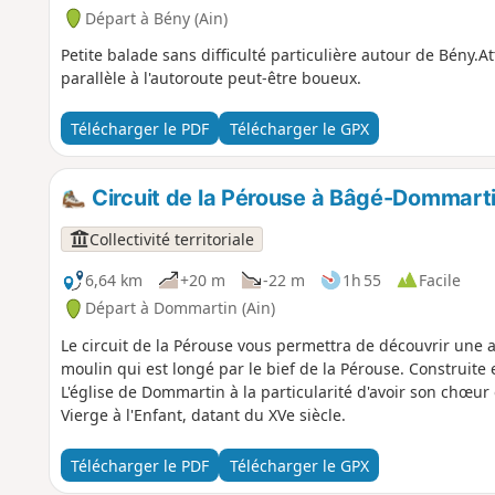
Départ à Bény (Ain)
Petite balade sans difficulté particulière autour de Bény.
parallèle à l'autoroute peut-être boueux.
Télécharger le PDF
Télécharger le GPX
Circuit de la Pérouse à Bâgé-Dommart
Collectivité territoriale
6,64 km
+20 m
-22 m
1h 55
Facile
Départ à Dommartin (Ain)
Le circuit de la Pérouse vous permettra de découvrir une 
moulin qui est longé par le bief de la Pérouse. Construite 
L'église de Dommartin à la particularité d'avoir son chœur 
Vierge à l'Enfant, datant du XVe siècle.
Télécharger le PDF
Télécharger le GPX