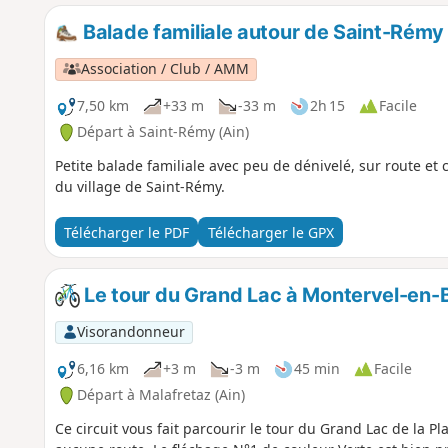
Balade familiale autour de Saint-Rémy
Association / Club / AMM
7,50 km
+33 m
-33 m
2h 15
Facile
Départ à Saint-Rémy (Ain)
Petite balade familiale avec peu de dénivelé, sur route e
du village de Saint-Rémy.
Télécharger le PDF
Télécharger le GPX
Le tour du Grand Lac à Montervel-en-
Visorandonneur
6,16 km
+3 m
-3 m
45 min
Facile
Départ à Malafretaz (Ain)
Ce circuit vous fait parcourir le tour du Grand Lac de la Pl