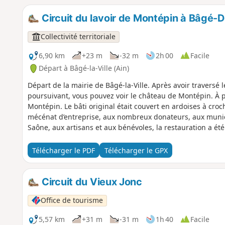
Circuit du lavoir de Montépin à Bâgé
Collectivité territoriale
6,90 km
+23 m
-32 m
2h 00
Facile
Départ à Bâgé-la-Ville (Ain)
Départ de la mairie de Bâgé-la-Ville. Après avoir traversé 
poursuivant, vous pouvez voir le château de Montépin. À pe
Montépin. Le bâti original était couvert en ardoises à croc
mécénat d’entreprise, aux nombreux donateurs, aux muni
Saône, aux artisans et aux bénévoles, la restauration a été
menuiserie bac pro du lycée Carriat de Bourg ont préparé l
éléments sur place.
Télécharger le PDF
Télécharger le GPX
Circuit du Vieux Jonc
Office de tourisme
5,57 km
+31 m
-31 m
1h 40
Facile