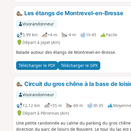
Les étangs de Montrevel-en-Bresse
Visorandonneur
5,99 km
+4 m
-4 m
1h 45
Facile
Départ à Jayat (Ain)
Balade autour des étangs de Montrevel-en-Bresse.
Télécharger le PDF
Télécharger le GPX
Circuit du gros chêne à la base de lois
Visorandonneur
12,12 km
+55 m
-60 m
3h 35
Moyenn
Départ à Péronnas (Ain)
Une petite randonnée au calme du parking du gros chêne 
direction du parc de loisirs de Bouvent. Le tour du lac e