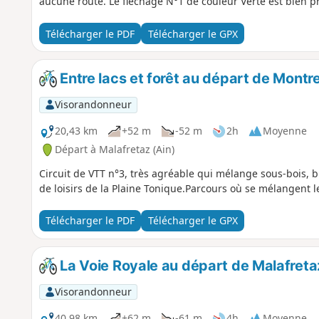
aucune route. Le fléchage N°1 de couleur Verte est bien p
Télécharger le PDF
Télécharger le GPX
Entre lacs et forêt au départ de Mont
Visorandonneur
20,43 km
+52 m
-52 m
2h
Moyenne
Départ à Malafretaz (Ain)
Circuit de VTT n°3, très agréable qui mélange sous-bois, b
de loisirs de la Plaine Tonique.Parcours où se mélangent le 
Télécharger le PDF
Télécharger le GPX
La Voie Royale au départ de Malafreta
Visorandonneur
40,98 km
+62 m
-61 m
4h
Moyenne