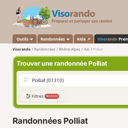
V
i
s
o
r
a
Outils
Randonnées
Aide ↗
Viso
rando
Pre
n
Visorando
Randonnées
Rhône-Alpes
Ain
Polliat
d
o
Trouver une randonnée Polliat
Filtres
NOUVEAU
Randonnées Polliat