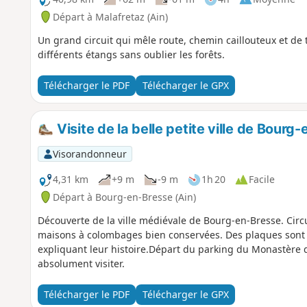
Départ à Malafretaz (Ain)
Un grand circuit qui mêle route, chemin caillouteux et de 
différents étangs sans oublier les forêts.
Télécharger le PDF
Télécharger le GPX
Visite de la belle petite ville de Bourg
Visorandonneur
4,31 km
+9 m
-9 m
1h 20
Facile
Départ à Bourg-en-Bresse (Ain)
Découverte de la ville médiévale de Bourg-en-Bresse. Circu
maisons à colombages bien conservées. Des plaques sont
expliquant leur histoire.Départ du parking du Monastère d
absolument visiter.
Télécharger le PDF
Télécharger le GPX