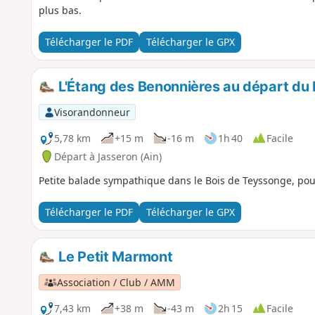
plus bas.
Télécharger le PDF
Télécharger le GPX
L'Étang des Benonnières au départ du
Visorandonneur
5,78 km
+15 m
-16 m
1h 40
Facile
Départ à Jasseron (Ain)
Petite balade sympathique dans le Bois de Teyssonge, pou
Télécharger le PDF
Télécharger le GPX
Le Petit Marmont
Association / Club / AMM
7,43 km
+38 m
-43 m
2h 15
Facile