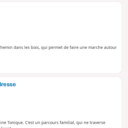
o
a
i
m
p
t chemin dans les bois, qui permet de faire une marche autour
Bresse
aine Tonique. C'est un parcours familial, qui ne traverse