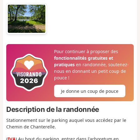
Pour continuer à proposer des
fonctionnalités gratuites et
pratiques
en randonnée, soutenez-
nous en donnant un petit coup de
pouce !
Je donne un coup de pouce
Description de la randonnée
Stationnement sur le parking auquel vous accédez par le
Chemin de Chanterelle.
(
D/A
) Au bout du parking, entrez dans l'arboretum en