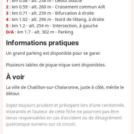
1
: km 0.08 - alt. 258 m - Début boucle
2
: km 0.59 - alt. 260 m - Croisement commun A/R
3
: km 0.71 - alt. 259 m - Bifurcation à droite
4
: km 1.02 - alt. 296 m - Nord de l'étang, à droite
5
: km 1.2 - alt. 254 m - Intersection, à gauche
D/A
: km 1.7 - alt. 302 m - Parking
Informations pratiques
Un grand parking est disponible pour se garer.
Plusieurs tables de pique-nique sont disponibles.
À voir
La ville de Chatillon-sur-Chalaronne, juste à côté, mérite le
détour.
Soyez toujours prudent et prévoyant lors d'une randonnée.
Visorando et l'auteur de cette fiche ne pourront pas être
tenus responsables en cas d'accident ou de désagrément
quelconque survenu sur ce circuit.