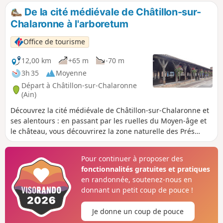
De la cité médiévale de Châtillon-sur-
Chalaronne à l'arboretum
Office de tourisme
12,00 km
+65 m
-70 m
3h 35
Moyenne
Départ à Châtillon-sur-Chalaronne
(Ain)
Découvrez la cité médiévale de Châtillon-sur-Chalaronne et
ses alentours : en passant par les ruelles du Moyen-âge et
le château, vous découvrirez la zone naturelle des Prés
Gaudet avant de parcourir la vallée du Relevant, pour finir
par une déambulation dans l’arboretum.
Pour continuer à proposer des
fonctionnalités gratuites et pratiques
en randonnée, soutenez-nous en
donnant un petit coup de pouce !
Je donne un coup de pouce