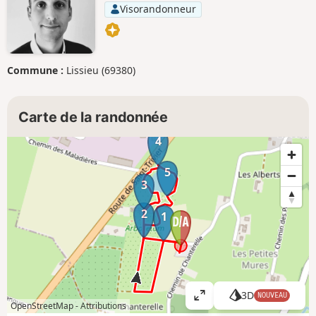
Visorandonneur
Commune :
Lissieu (69380)
Carte de la randonnée
4
5
3
2
1
3D
NOUVEAU
A
OpenStreetMap -
Attributions