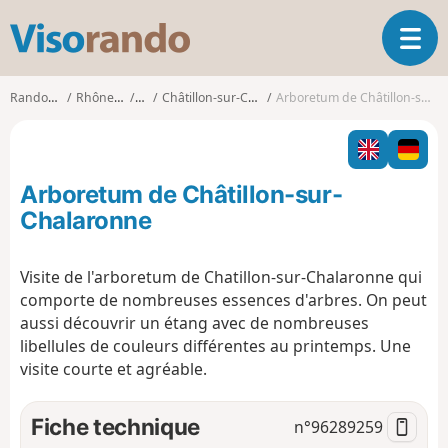
V
O
i
u
s
v
o
Randonnées
Rhône-Alpes
Ain
Châtillon-sur-Chalaronne
Arboretum de Châtillon-sur-Chalaronne
r
r
i
a
r
n
l
d
Arboretum de Châtillon-sur-
a
o
n
Chalaronne
a
v
Visite de l'arboretum de Chatillon-sur-Chalaronne qui
i
comporte de nombreuses essences d'arbres. On peut
g
a
aussi découvrir un étang avec de nombreuses
t
libellules de couleurs différentes au printemps. Une
i
visite courte et agréable.
o
n
Fiche technique
n°
96289259