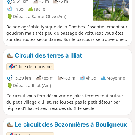
5,61 km
+5 m
-5 m
1h 35
Facile
Départ à Sainte-Olive (Ain)
Balade agréable typique de la Dombes. Essentiellement sur
goudron mais très peu de passage de voitures ; vous êtes
sur des routes secondaires. Sur le parcours se trouve une
forte concentration d'étangs qui sont en évolage (en eau) en
cette année 2020. La vue sur les étangs est dégagée et vous
Circuit des terres à Illiat
rencontrerez de nombreux oiseaux variés. Plusieurs
paysages rythment la balade : étangs, champs, bosquets et
Office de tourisme
même une vue sur le Beaujolais.
15,29 km
+85 m
-83 m
4h 35
Moyenne
Départ à Illiat (Ain)
Ce circuit vous fera découvrir de jolies fermes tout autour
du petit village d'Illiat. Ne loupez pas le petit détour par
l'église d'Illiat et ses fresques du XIIe siècle !
Le circuit des Bozonnières à Bouligneux