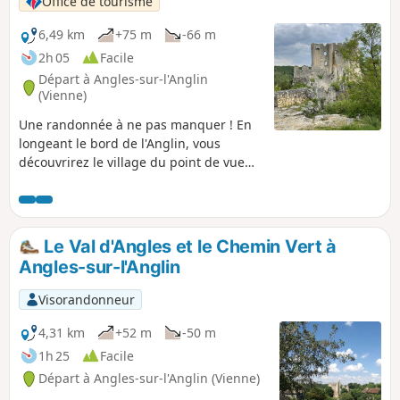
Office de tourisme
6,49 km
+75 m
-66 m
2h 05
Facile
Départ à Angles-sur-l'Anglin
(Vienne)
Une randonnée à ne pas manquer ! En
longeant le bord de l'Anglin, vous
découvrirez le village du point de vue
de la ville basse pour ensuite vous
retrouvez dans un chemin boisé,
bucolique et vous finirez en passant de
le superbe château des Certeaux !
Le Val d'Angles et le Chemin Vert à
Angles-sur-l'Anglin
Visorandonneur
4,31 km
+52 m
-50 m
1h 25
Facile
Départ à Angles-sur-l'Anglin (Vienne)