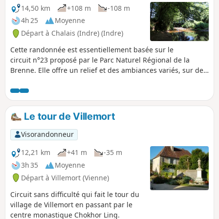
14,50 km
+108 m
-108 m
4h 25
Moyenne
Départ à Chalais (Indre) (Indre)
Cette randonnée est essentiellement basée sur le
circuit n°23 proposé par le Parc Naturel Régional de la
Brenne. Elle offre un relief et des ambiances variés, sur des
chemins champêtres entre pâtures, bâtisses imposantes et
dans la Forêt de la Luzeraise. La fraîcheur et la luxuriance
du fond de vallée en bord de rivière contraste avec
l'ambiance sèche des pelouses calcaires.
Le tour de Villemort
Visorandonneur
12,21 km
+41 m
-35 m
3h 35
Moyenne
Départ à Villemort (Vienne)
Circuit sans difficulté qui fait le tour du
village de Villemort en passant par le
centre monastique Chokhor Ling.