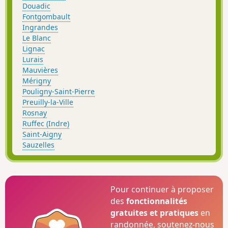
Douadic
Fontgombault
Ingrandes
Le Blanc
Lignac
Lurais
Mauvières
Mérigny
Pouligny-Saint-Pierre
Preuilly-la-Ville
Rosnay
Ruffec (Indre)
Saint-Aigny
Sauzelles
Pour continuer à proposer
des
fonctionnalités
gratuites et pratiques
en
randonnée, soutenez-nous