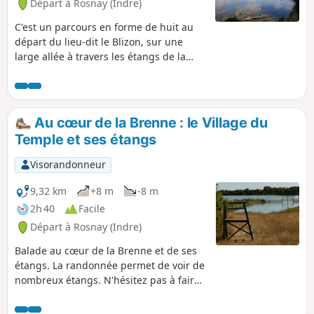
Départ à Rosnay (Indre)
C'est un parcours en forme de huit au
départ du lieu-dit le Blizon, sur une
large allée à travers les étangs de la
Brenne. Une randonnée agréable, en
partie ombragée et ponctuée de points
d'observation.
Au cœur de la Brenne : le Village du
Temple et ses étangs
Visorandonneur
9,32 km
+8 m
-8 m
2h 40
Facile
Départ à Rosnay (Indre)
Balade au cœur de la Brenne et de ses
étangs. La randonnée permet de voir de
nombreux étangs. N'hésitez pas à faire
un détour par l'Étang de la Gabrière et
celui de Gabriau.