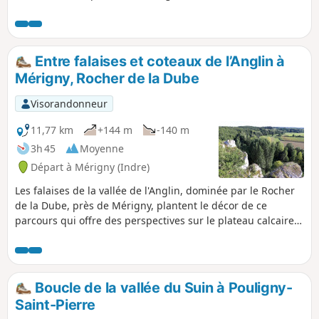
Entre falaises et coteaux de l’Anglin à
Mérigny, Rocher de la Dube
Visorandonneur
11,77 km
+144 m
-140 m
3h 45
Moyenne
Départ à Mérigny (Indre)
Les falaises de la vallée de l'Anglin, dominée par le Rocher
de la Dube, près de Mérigny, plantent le décor de ce
parcours qui offre des perspectives sur le plateau calcaire
et la rivière, en suivant de petits sentiers bordés de murets
en pierres sèches. Vous découvrirez également, près de
Rives, la Grotte du Rocher Saint-Berthomé, autre vestige de
l'ancienne exploitation du calcaire pour la fabrication de
Boucle de la vallée du Suin à Pouligny-
sarcophages, et le site mystérieux de l'ancien
Saint-Pierre
Moulin de Braud.