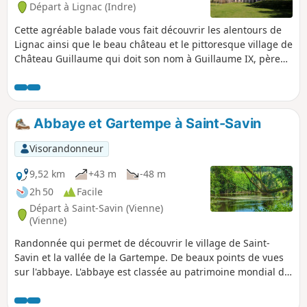
Départ à Lignac (Indre)
Cette agréable balade vous fait découvrir les alentours de
Lignac ainsi que le beau château et le pittoresque village de
Château Guillaume qui doit son nom à Guillaume IX, père
d'Aliénor d'Aquitaine, son constructeur à la fin duXIIème
siècle.
Abbaye et Gartempe à Saint-Savin
Visorandonneur
9,52 km
+43 m
-48 m
2h 50
Facile
Départ à Saint-Savin (Vienne)
(Vienne)
Randonnée qui permet de découvrir le village de Saint-
Savin et la vallée de la Gartempe. De beaux points de vues
sur l'abbaye. L'abbaye est classée au patrimoine mondial de
l'UNESCO. Cette randonnée empreinte les chemins balisés
"La vigne aux moines" (balisage Jaune).