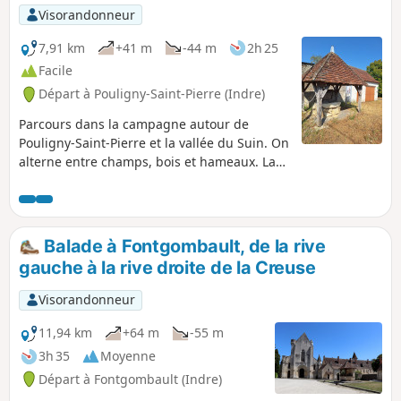
Visorandonneur
7,91 km
+41 m
-44 m
2h 25
Facile
Départ à Pouligny-Saint-Pierre (Indre)
Parcours dans la campagne autour de
Pouligny-Saint-Pierre et la vallée du Suin. On
alterne entre champs, bois et hameaux. La
traversée de la vallée du Suin après la
Boudinière peut être humide en automne et
en hiver, voire infranchissable sans bottes
après des pluies prolongées. La balade peut
Balade à Fontgombault, de la rive
être démarrée aussi bien du centre de
gauche à la rive droite de la Creuse
Pouligny-Saint-Pierre en prenant à pied la
direction de Champ Cornu, puis en prenant
Visorandonneur
à gauche au lieu d'aller à droite au retour au
bout de la Rue Ernest Dupont.
11,94 km
+64 m
-55 m
3h 35
Moyenne
Départ à Fontgombault (Indre)