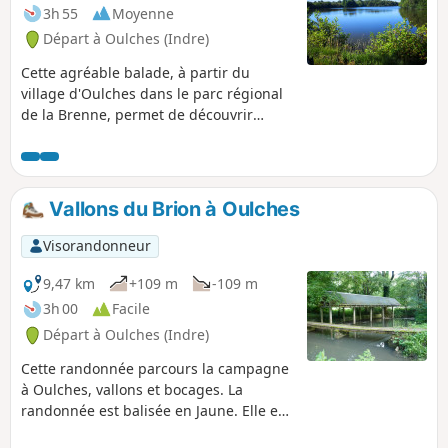
3h 55
Moyenne
Départ à Oulches (Indre)
Cette agréable balade, à partir du
village d'Oulches dans le parc régional
de la Brenne, permet de découvrir
quelques jolis paysages des vallées du
Brion, du Rio de la Noraie et du
ruisseau de l’Étang du Pont, à travers
bois et prairies (ancien parcours de
Vallons du Brion à Oulches
randonnée Jaune).
Visorandonneur
9,47 km
+109 m
-109 m
3h 00
Facile
Départ à Oulches (Indre)
Cette randonnée parcours la campagne
à Oulches, vallons et bocages. La
randonnée est balisée en Jaune. Elle est
en grande partie ombragée.