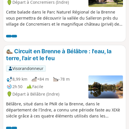
Départ à Concremiers (Indre)
Cette balade dans le Parc Naturel Régional de la Brenne
vous permettra de découvrir la vallée du Salleron près du
village de Concremiers et le magnifique château (privé) de
Forges du XVème siècle, à travers différents paysages
bucoliques.(Cette randonnée est déconseillée en période de
fortes pluies en raison d'un passage de gué : suivre alors
l'aménagement proposé dans la partie "Informations
Circuit en Brenne à Bélâbre : l'eau, la
pratiques")
terre, l'air et le feu
Visorandonneur
8,99 km
+84 m
-78 m
2h 50
Facile
Départ à Bélâbre (Indre)
Bélâbre, situé dans le PNR de la Brenne, dans le
département de l'Indre, a connu une période faste au XIXè
siècle grâce à ces quatre éléments utilisés dans les
tuileries, poteries et forges. La terre pour les matières
premières (argile et minerai), l'eau pour les laver et les