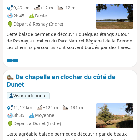
9,49 km
+12 m
-12 m
2h 45
Facile
Départ à Rosnay (Indre)
Cette balade permet de découvrir quelques étangs autour
de Rosnay, au milieu du Parc Naturel Régional de la Brenne.
Les chemins parcourus sont souvent bordés par des haies
appelées bouchures dans cette région.
De chapelle en clocher du côté de
Dunet
Visorandonneur
11,17 km
+124 m
-131 m
3h 35
Moyenne
Départ à Dunet (Indre)
Cette agréable balade permet de découvrir par de beaux