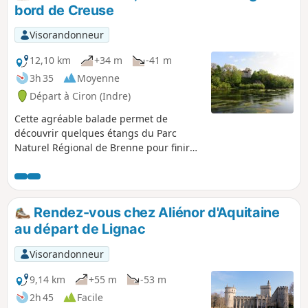
bord de Creuse
Visorandonneur
12,10 km
+34 m
-41 m
3h 35
Moyenne
Départ à Ciron (Indre)
Cette agréable balade permet de
découvrir quelques étangs du Parc
Naturel Régional de Brenne pour finir
au bord de la rivière Creuse avec une
belle vue sur le château de Romefort.
Rendez-vous chez Aliénor d'Aquitaine
au départ de Lignac
Visorandonneur
9,14 km
+55 m
-53 m
2h 45
Facile