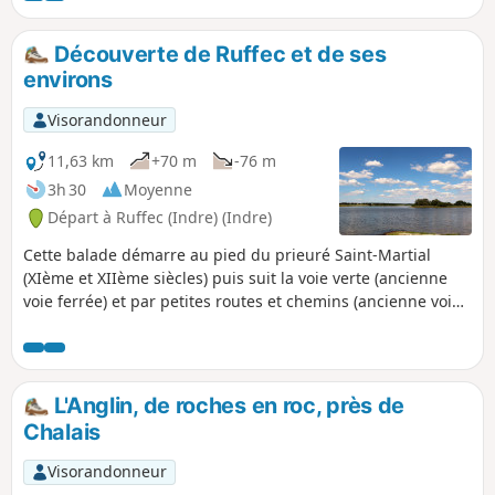
humecter, et produire l'énergie, l'air pour sécher l'argile
moulée, et le feu pour la cuisson. Cette balade vous
Découverte de Ruffec et de ses
propose entre autres de découvrir quelques vestiges de ce
environs
passé.
Visorandonneur
11,63 km
+70 m
-76 m
3h 30
Moyenne
Départ à Ruffec (Indre) (Indre)
Cette balade démarre au pied du prieuré Saint-Martial
(XIème et XIIème siècles) puis suit la voie verte (ancienne
voie ferrée) et par petites routes et chemins (ancienne voie
romaine), atteint l'étang des Grandes Fourdines. Puis c'est la
traversée du Bois Jachère où se faufile le ruisseau Saint-
Victor et le retour à Ruffec, au bord de La Creuse.
L'Anglin, de roches en roc, près de
Chalais
Visorandonneur