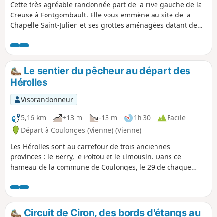
Cette très agréable randonnée part de la rive gauche de la
Creuse à Fontgombault. Elle vous emmène au site de la
Chapelle Saint-Julien et ses grottes aménagées datant de
l'ermite Gombaud au XIe siècle. Puis le sentier longe
d'impressionnantes falaises calcaires. Le Village du Bois
traversé, vous arrivez à Lurais et sa plage. Puis vous passez
à la rive droite pour atteindre Preuilly-la-Ville et le
Le sentier du pêcheur au départ des
mystérieux Bois des Dubes. Enfin, c'est la découverte de
Hérolles
l'incontournable Abbaye de Fontgombault.
Visorandonneur
5,16 km
+13 m
-13 m
1h 30
Facile
Départ à Coulonges (Vienne) (Vienne)
Les Hérolles sont au carrefour de trois anciennes
provinces : le Berry, le Poitou et le Limousin. Dans ce
hameau de la commune de Coulonges, le 29 de chaque
mois, se tient une foire mentionnée pour la première fois
en 1484. Forains, volaillers et brocanteurs sont au rendez-
vous. Les restaurateurs proposent le plat emblématique
depuis 50 ans : la tête de veau.
Circuit de Ciron, des bords d'étangs au