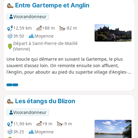
du Suin, dominée par l'imposante bâtisse de
Entre Gartempe et Anglin
la Maison Neuve. Le retour sur le bourg offre
de jolis panoramas.
Visorandonneur
12,59 km
+88 m
-82 m
3h 50
Moyenne
Départ à Saint-Pierre-de-Maillé
(Vienne)
Une boucle qui démarre en suivant la Gartempe, le plus
souvent d'assez loin. On remonte ensuite son affluent,
l'Anglin, pour aboutir au pied du superbe village d'Angles-
sur-l'Anglin. Le retour s'effectue entre champs et bois.
Les étangs du Blizon
Visorandonneur
11,99 km
+9 m
-9 m
3h 25
Moyenne