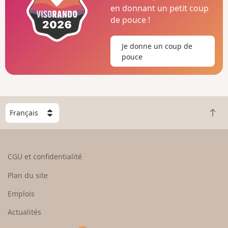
en donnant un petit coup
de pouce !
Je donne un coup de
pouce
C
R
h
e
o
t
i
o
s
CGU et confidentialité
u
i
r
s
Plan du site
e
s
n
e
Emplois
h
z
Actualités
a
u
u
n