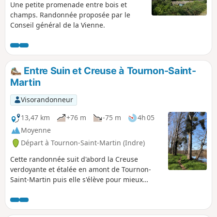
Une petite promenade entre bois et
champs. Randonnée proposée par le
Conseil général de la Vienne.
Entre Suin et Creuse à Tournon-Saint-
Martin
Visorandonneur
13,47 km
+76 m
-75 m
4h 05
Moyenne
Départ à Tournon-Saint-Martin (Indre)
Cette randonnée suit d'abord la Creuse
verdoyante et étalée en amont de Tournon-
Saint-Martin puis elle s'élève pour mieux
admirer le château du Soudun. Les petites
routes mènent à Sançais au bâti remarquable.
Puis c'est la découverte de la sauvage vallée