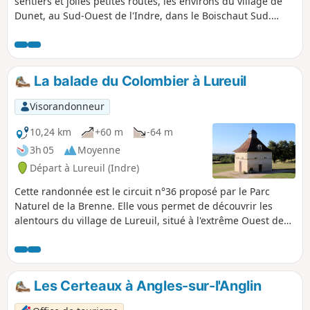
sentiers et jolies petites routes, les environs du village de
Dunet, au Sud-Ouest de l'Indre, dans le Boischaut Sud.
Outre les paysages de bocage typiques de cette région
naturelle, vous pourrez y admirer le beau clocher de l'église
Saint-Martial (XIIIe siècle) et la chapelle du XIIe siècle de
Vouhet.Attention : circuit momentanément modifié entre
La balade du Colombier à Lureuil
(11) et (12) (voir rubriques Description et Informations
pratiques). Ne pas suivre actuellement le tracé indiqué sur
Visorandonneur
la carte pour ce passage mais prendre la variante indiquée
par la D32b.
10,24 km
+60 m
-64 m
3h 05
Moyenne
Départ à Lureuil (Indre)
Cette randonnée est le circuit n°36 proposé par le Parc
Naturel de la Brenne. Elle vous permet de découvrir les
alentours du village de Lureuil, situé à l'extrême Ouest de
l'Indre. Au début, de petites routes traversent un bocage
préservé légèrement vallonné. Puis ce sont de jolis chemins
arborés qui dominent la plupart du temps et vous amènent
jusqu'à l'étang communal puis au colombier restauré,
Les Certeaux à Angles-sur-l'Anglin
vestige d'un pigeonnier de l'ancienne commanderie datant
des Templiers.