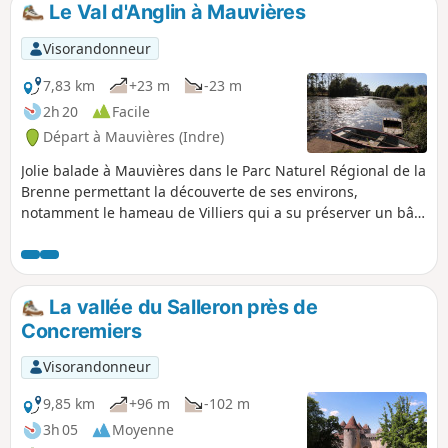
Le Val d'Anglin à Mauvières
p
Visorandonneur
7,83 km
+23 m
-23 m
2h 20
Facile
Départ à Mauvières (Indre)
Jolie balade à Mauvières dans le Parc Naturel Régional de la
Brenne permettant la découverte de ses environs,
notamment le hameau de Villiers qui a su préserver un bâti
ancien et le val d'Anglin avec un point de vue saisissant sur
le château d’Aigues Joignant situé sur l’autre rive.
La vallée du Salleron près de
Concremiers
Visorandonneur
9,85 km
+96 m
-102 m
3h 05
Moyenne