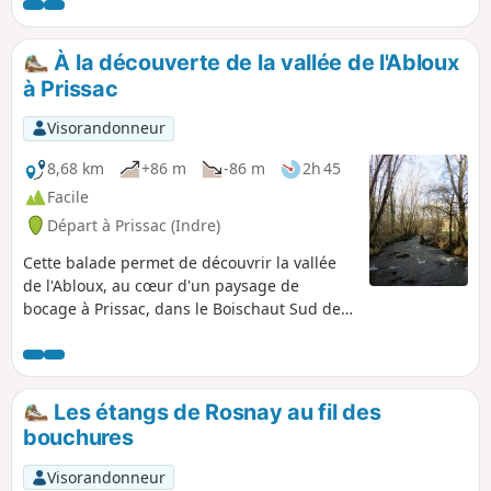
À la découverte de la vallée de l'Abloux
à Prissac
Visorandonneur
8,68 km
+86 m
-86 m
2h 45
Facile
Départ à Prissac (Indre)
Cette balade permet de découvrir la vallée
de l'Abloux, au cœur d'un paysage de
bocage à Prissac, dans le Boischaut Sud de
l'Indre. Les haies entourent les parcelles
telles une mosaïque de verdure et les
hauteurs sont cultivées ou laissées en
pâture.
Les étangs de Rosnay au fil des
bouchures
Visorandonneur