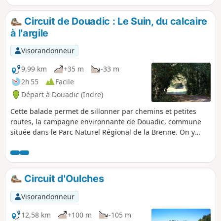
Circuit de Douadic : Le Suin, du calcaire
à l'argile
Visorandonneur
9,99 km
+35 m
-33 m
2h 55
Facile
Départ à Douadic (Indre)
Cette balade permet de sillonner par chemins et petites
routes, la campagne environnante de Douadic, commune
située dans le Parc Naturel Régional de la Brenne. On y
découvre entre autres, la vallée du Suin et l'Étang de la
Hire.
Circuit d'Oulches
Visorandonneur
12,58 km
+100 m
-105 m