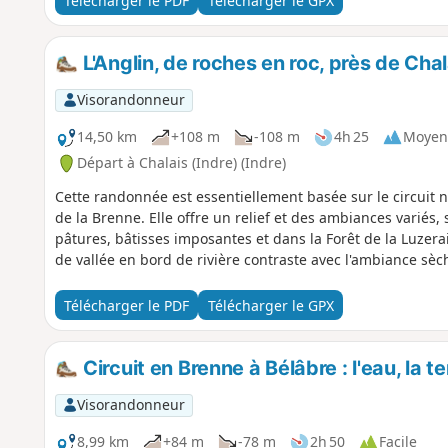
Télécharger le PDF
Télécharger le GPX
L'Anglin, de roches en roc, près de Chal
Visorandonneur
14,50 km
+108 m
-108 m
4h 25
Moyen
Départ à Chalais (Indre) (Indre)
Cette randonnée est essentiellement basée sur le circuit 
de la Brenne. Elle offre un relief et des ambiances variés
pâtures, bâtisses imposantes et dans la Forêt de la Luzerai
de vallée en bord de rivière contraste avec l'ambiance sèc
Télécharger le PDF
Télécharger le GPX
Circuit en Brenne à Bélâbre : l'eau, la terr
Visorandonneur
8,99 km
+84 m
-78 m
2h 50
Facile