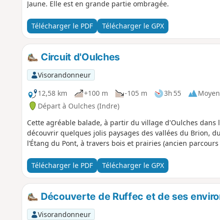
Jaune. Elle est en grande partie ombragée.
Télécharger le PDF
Télécharger le GPX
Circuit d'Oulches
Visorandonneur
12,58 km
+100 m
-105 m
3h 55
Moyen
Départ à Oulches (Indre)
Cette agréable balade, à partir du village d'Oulches dans 
découvrir quelques jolis paysages des vallées du Brion, du
l’Étang du Pont, à travers bois et prairies (ancien parcour
Télécharger le PDF
Télécharger le GPX
Découverte de Ruffec et de ses envir
Visorandonneur