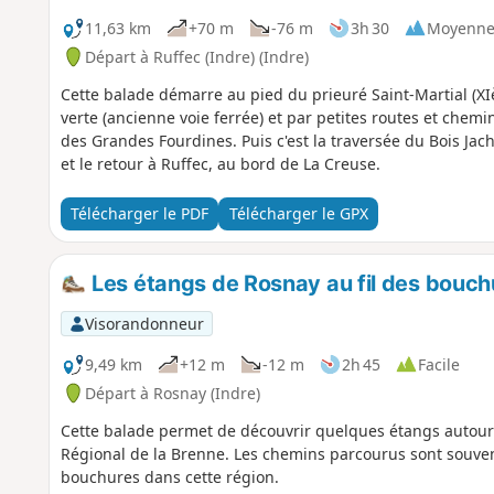
11,63 km
+70 m
-76 m
3h 30
Moyenn
Départ à Ruffec (Indre) (Indre)
Cette balade démarre au pied du prieuré Saint-Martial (XIè
verte (ancienne voie ferrée) et par petites routes et chemi
des Grandes Fourdines. Puis c'est la traversée du Bois Jachè
et le retour à Ruffec, au bord de La Creuse.
Télécharger le PDF
Télécharger le GPX
Les étangs de Rosnay au fil des bouch
Visorandonneur
9,49 km
+12 m
-12 m
2h 45
Facile
Départ à Rosnay (Indre)
Cette balade permet de découvrir quelques étangs autour 
Régional de la Brenne. Les chemins parcourus sont souve
bouchures dans cette région.