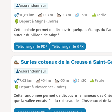
Visorandonneur
10,81 km
+13 m
-13 m
3h 10
Facile
Départ à Migné (Indre)
Cette balade permet de découvrir quelques étangs du Par
autour du village de Migné.
Télécharger le PDF
Télécharger le GPX
Sur les coteaux de la Creuse à Saint-Ga
Visorandonneur
7,63 km
+54 m
-55 m
2h 20
Facile
Départ à Rivarennes (Indre)
Cette randonnée permet de découvrir le hameau des Chéze
que la vallée encaissée du ruisseau des Chézeaux et de la