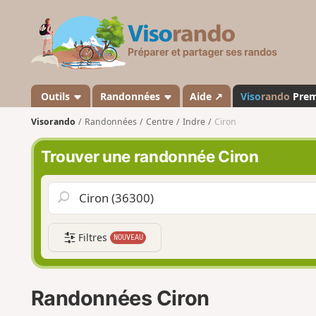
V
i
s
o
r
a
Outils
Randonnées
Aide ↗
Viso
rando
Pre
n
Visorando
Randonnées
Centre
Indre
Ciron
d
o
Trouver une randonnée Ciron
Filtres
NOUVEAU
Randonnées Ciron