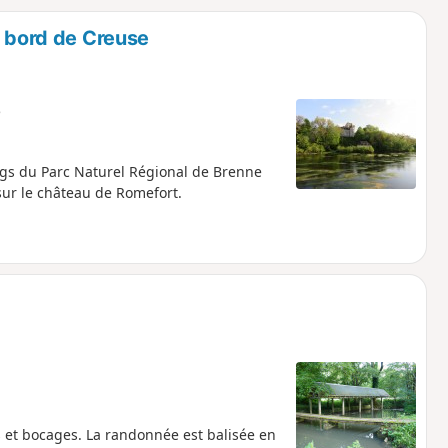
o
a
u bord de Creuse
i
m
p
e
gs du Parc Naturel Régional de Brenne
 sur le château de Romefort.
 et bocages. La randonnée est balisée en