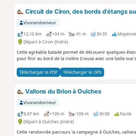
Circuit de Ciron, des bords d'étangs a
Visorandonneur
12,10 km
+34 m
-41 m
3h 35
Moyenn
Départ à Ciron (Indre)
Cette agréable balade permet de découvrir quelques étan
pour finir au bord de la rivière Creuse avec une belle vue
Télécharger le PDF
Télécharger le GPX
Vallons du Brion à Oulches
Visorandonneur
9,47 km
+109 m
-109 m
3h 00
Facile
Départ à Oulches (Indre)
Cette randonnée parcours la campagne à Oulches, vallons