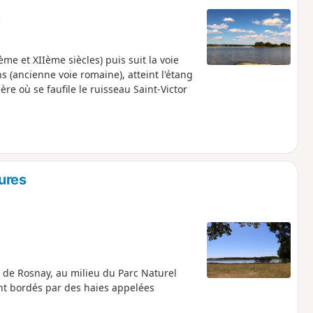
e
me et XIIème siècles) puis suit la voie
ns (ancienne voie romaine), atteint l'étang
re où se faufile le ruisseau Saint-Victor
ures
de Rosnay, au milieu du Parc Naturel
nt bordés par des haies appelées