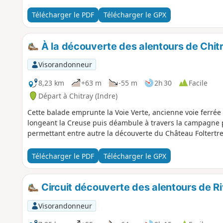
Télécharger le PDF
Télécharger le GPX
À la découverte des alentours de Chit
Visorandonneur
8,23 km
+63 m
-55 m
2h 30
Facile
Départ à Chitray (Indre)
Cette balade emprunte la Voie Verte, ancienne voie ferrée 
longeant la Creuse puis déambule à travers la campagne p
permettant entre autre la découverte du Château Foltertre
Télécharger le PDF
Télécharger le GPX
Circuit découverte des alentours de R
Visorandonneur