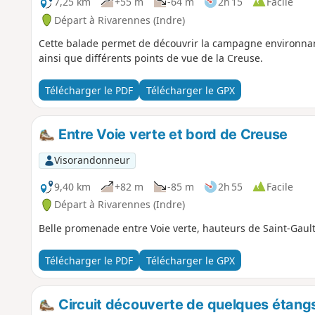
7,25 km
+55 m
-64 m
2h 15
Facile
Départ à Rivarennes (Indre)
Cette balade permet de découvrir la campagne environnan
ainsi que différents points de vue de la Creuse.
Télécharger le PDF
Télécharger le GPX
Entre Voie verte et bord de Creuse
Visorandonneur
9,40 km
+82 m
-85 m
2h 55
Facile
Départ à Rivarennes (Indre)
Belle promenade entre Voie verte, hauteurs de Saint-Gault
Télécharger le PDF
Télécharger le GPX
Circuit découverte de quelques étang