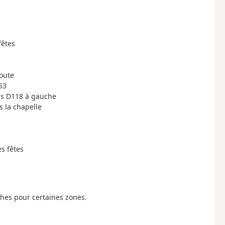
fêtes
route
53
uis D118 à gauche
s la chapelle
es fêtes
ches pour certaines zones.