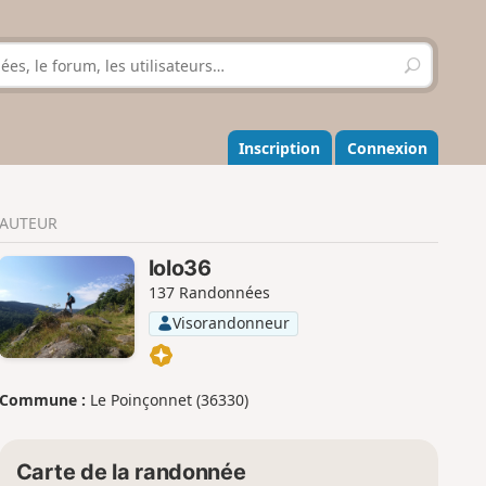
R
e
c
h
e
Inscription
Connexion
r
c
h
AUTEUR
e
r
lolo36
137 Randonnées
Visorandonneur
Commune :
Le Poinçonnet (36330)
Carte de la randonnée