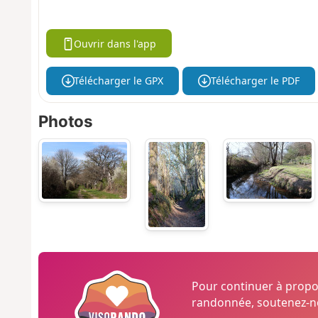
Ouvrir dans l'app
Télécharger le GPX
Télécharger le PDF
Photos
Pour continuer à prop
randonnée, soutenez-no