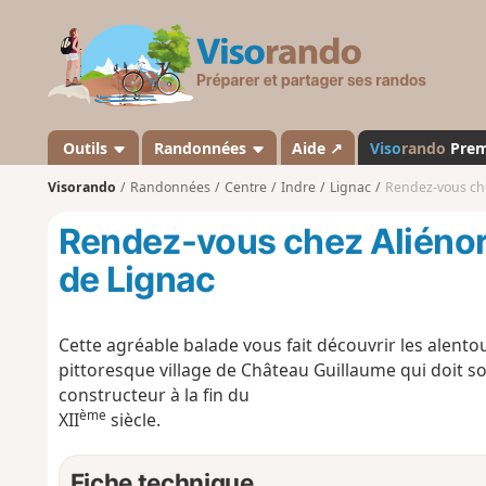
V
i
s
o
r
a
Outils
Randonnées
Aide ↗
Viso
rando
Pre
n
Visorando
Randonnées
Centre
Indre
Lignac
Rendez-vous che
d
o
Rendez-vous chez Aliénor 
de Lignac
Cette agréable balade vous fait découvrir les alentou
pittoresque village de Château Guillaume qui doit so
constructeur à la fin du
ème
XII
siècle.
Fiche technique