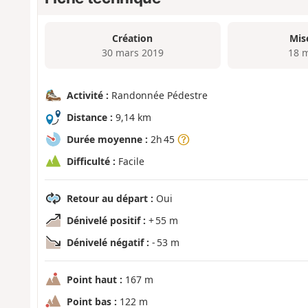
Création
Mis
30 mars 2019
18 
Activité :
Randonnée Pédestre
Distance :
9,14 km
Durée moyenne :
2h 45
Difficulté :
Facile
Retour au départ :
Oui
Dénivelé positif :
+ 55 m
Dénivelé négatif :
- 53 m
Point haut :
167 m
Point bas :
122 m