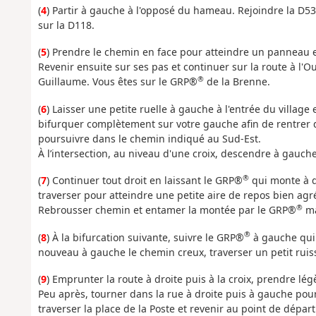
(
4
) Partir à gauche à l'opposé du hameau. Rejoindre la D53
sur la D118.
(
5
) Prendre le chemin en face pour atteindre un panneau e
Revenir ensuite sur ses pas et continuer sur la route à l'O
®
Guillaume. Vous êtes sur le GRP®
de la Brenne.
(
6
) Laisser une petite ruelle à gauche à l'entrée du village 
bifurquer complètement sur votre gauche afin de rentrer d
poursuivre dans le chemin indiqué au Sud-Est.
À l’intersection, au niveau d'une croix, descendre à gauche
®
(
7
) Continuer tout droit en laissant le GRP®
qui monte à d
traverser pour atteindre une petite aire de repos bien agr
®
Rebrousser chemin et entamer la montée par le GRP®
ma
®
(
8
) À la bifurcation suivante, suivre le GRP®
à gauche qui 
nouveau à gauche le chemin creux, traverser un petit ruis
(
9
) Emprunter la route à droite puis à la croix, prendre 
Peu après, tourner dans la rue à droite puis à gauche pour
traverser la place de la Poste et revenir au point de dépar