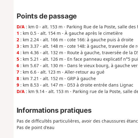
Points de passage
D/A
: km 0 - alt. 153 m - Parking Rue de la Poste, salle des 
1
: km 0.5 - alt. 154 m - À gauche après le cimetière
2
: km 2.24 - alt. 166 m - cote 166: à gauche puis à droite
3
: km 3.37 - alt. 148 m - cote 148: à gauche, traversée de 
4
: km 4.36 - alt. 132 m - Route à gauche, traversée de la D
5
: km 5.21 - alt. 126 m - En face panneau explicatif n°5 p
6
: km 5.67 - alt. 130 m - Dans le vieux bourg, à gauche ver
7
: km 6.6 - alt. 123 m - Aller-retour au gué
8
: km 7.21 - alt. 152 m - GRP à gauche
9
: km 8.53 - alt. 147 m - D53 à droite entrée dans Lignac
D/A
: km 9.14 - alt. 153 m - Parking rue de la Poste, salle d
Informations pratiques
Pas de difficultés particulières, avoir des chaussures étan
Pas de point d'eau