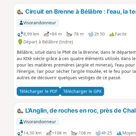
Circuit en Brenne à Bélâbre : l'eau, la terr
Visorandonneur
8,99 km
+84 m
-78 m
2h 50
Facile
Départ à Bélâbre (Indre)
Bélâbre, situé dans le PNR de la Brenne, dans le départem
au XIXè siècle grâce à ces quatre éléments utilisés dans les
pour les matières premières (argile et minerai), l'eau pour 
l'énergie, l'air pour sécher l'argile moulée, et le feu pour
autres de découvrir quelques vestiges de ce passé.
Télécharger le PDF
Télécharger le GPX
L'Anglin, de roches en roc, près de Chal
Visorandonneur
14,50 km
+108 m
-108 m
4h 25
Moyen