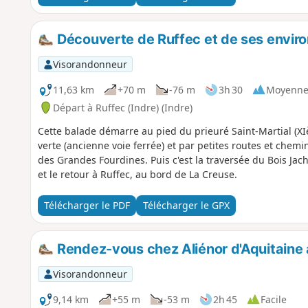
Découverte de Ruffec et de ses envir
Visorandonneur
11,63 km
+70 m
-76 m
3h 30
Moyenn
Départ à Ruffec (Indre) (Indre)
Cette balade démarre au pied du prieuré Saint-Martial (XIè
verte (ancienne voie ferrée) et par petites routes et chemi
des Grandes Fourdines. Puis c'est la traversée du Bois Jachè
et le retour à Ruffec, au bord de La Creuse.
Télécharger le PDF
Télécharger le GPX
Rendez-vous chez Aliénor d'Aquitaine 
Visorandonneur
9,14 km
+55 m
-53 m
2h 45
Facile