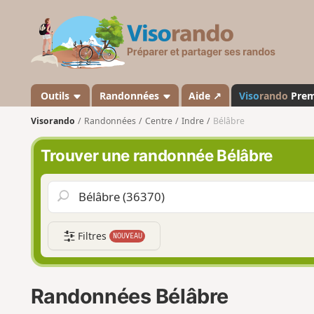
V
i
s
o
r
a
Outils
Randonnées
Aide ↗
Viso
rando
Pre
n
Visorando
Randonnées
Centre
Indre
Bélâbre
d
o
Trouver une randonnée Bélâbre
Filtres
NOUVEAU
Randonnées Bélâbre