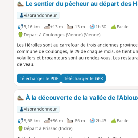
Le sentier du pêcheur au départ des H
Visorandonneur
5,16 km
+13 m
-13 m
1h 30
Facile
Départ à Coulonges (Vienne) (Vienne)
Les Hérolles sont au carrefour de trois anciennes provinces
commune de Coulonges, le 29 de chaque mois, se tient une
volaillers et brocanteurs sont au rendez-vous. Les restaur
de veau.
Télécharger le PDF
Télécharger le GPX
À la découverte de la vallée de l'Ablou
Visorandonneur
8,68 km
+86 m
-86 m
2h 45
Facile
Départ à Prissac (Indre)