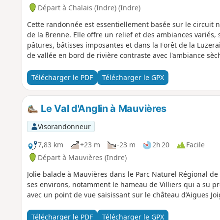
Départ à Chalais (Indre) (Indre)
Cette randonnée est essentiellement basée sur le circuit 
de la Brenne. Elle offre un relief et des ambiances variés
pâtures, bâtisses imposantes et dans la Forêt de la Luzerai
de vallée en bord de rivière contraste avec l'ambiance sèc
Télécharger le PDF
Télécharger le GPX
Le Val d'Anglin à Mauvières
Visorandonneur
7,83 km
+23 m
-23 m
2h 20
Facile
Départ à Mauvières (Indre)
Jolie balade à Mauvières dans le Parc Naturel Régional de
ses environs, notamment le hameau de Villiers qui a su pré
avec un point de vue saisissant sur le château d’Aigues Joig
Télécharger le PDF
Télécharger le GPX