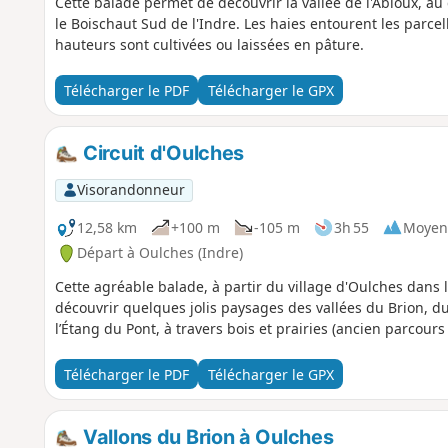
Cette balade permet de découvrir la vallée de l'Abloux, a
le Boischaut Sud de l'Indre. Les haies entourent les parce
hauteurs sont cultivées ou laissées en pâture.
Télécharger le PDF
Télécharger le GPX
Circuit d'Oulches
Visorandonneur
12,58 km
+100 m
-105 m
3h 55
Moyen
Départ à Oulches (Indre)
Cette agréable balade, à partir du village d'Oulches dans 
découvrir quelques jolis paysages des vallées du Brion, du
l’Étang du Pont, à travers bois et prairies (ancien parcour
Télécharger le PDF
Télécharger le GPX
Vallons du Brion à Oulches