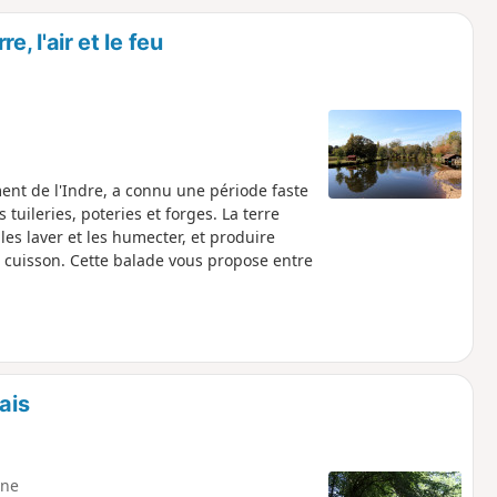
o
a
e, l'air et le feu
i
m
p
ent de l'Indre, a connu une période faste
 tuileries, poteries et forges. La terre
les laver et les humecter, et produire
 la cuisson. Cette balade vous propose entre
ais
ne