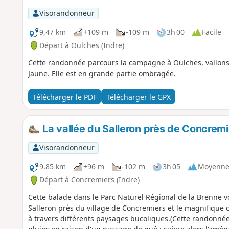
Visorandonneur
9,47 km
+109 m
-109 m
3h 00
Facile
Départ à Oulches (Indre)
Cette randonnée parcours la campagne à Oulches, vallons
Jaune. Elle est en grande partie ombragée.
Télécharger le PDF
Télécharger le GPX
La vallée du Salleron près de Concremi
Visorandonneur
9,85 km
+96 m
-102 m
3h 05
Moyenn
Départ à Concremiers (Indre)
Cette balade dans le Parc Naturel Régional de la Brenne v
Salleron près du village de Concremiers et le magnifique 
à travers différents paysages bucoliques.(Cette randonnée