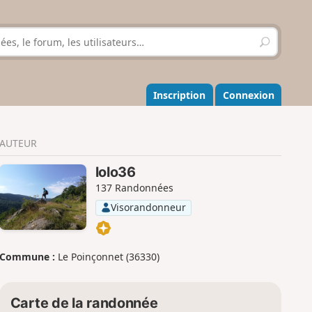
R
e
c
h
e
Inscription
Connexion
r
c
h
AUTEUR
e
r
lolo36
137 Randonnées
Visorandonneur
Commune :
Le Poinçonnet (36330)
Carte de la randonnée