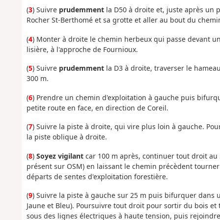
(
3
) Suivre
prudemment
la D50 à droite et, juste après un
Rocher St-Berthomé et sa grotte et aller au bout du chemin
(
4
) Monter à droite le chemin herbeux qui passe devant un
lisière, à l'approche de Fournioux.
(
5
) Suivre
prudemment
la D3 à droite, traverser le hameau
300 m.
(
6
) Prendre un chemin d'exploitation à gauche puis bifurqu
petite route en face, en direction de Coreil.
(
7
) Suivre la piste à droite, qui vire plus loin à gauche. P
la piste oblique à droite.
(
8
)
Soyez vigilant
car 100 m après, continuer tout droit a
présent sur OSM) en laissant le chemin précèdent tourner à 
départs de sentes d'exploitation forestière.
(
9
) Suivre la piste à gauche sur 25 m puis bifurquer dans u
Jaune et Bleu). Poursuivre tout droit pour sortir du bois 
sous des lignes électriques à haute tension, puis rejoindr