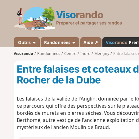
V
i
s
o
r
a
Outils
Randonnées
Aide ↗
Viso
rando
Pre
n
Visorando
Randonnées
Centre
Indre
Mérigny
Entre falaises
d
o
Entre falaises et coteaux d
Rocher de la Dube
Les falaises de la vallée de l'Anglin, dominée par le
ce parcours qui offre des perspectives sur le plateau 
bordés de murets en pierres sèches. Vous découvrire
Berthomé, autre vestige de l'ancienne exploitation du
mystérieux de l'ancien Moulin de Braud.