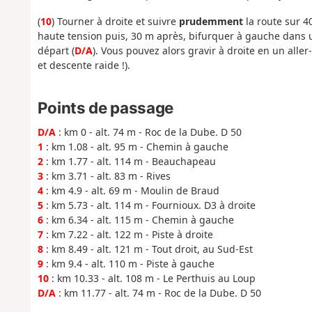
(
10
) Tourner à droite et suivre
prudemment
la route sur 4
haute tension puis, 30 m après, bifurquer à gauche dans 
départ (
D/A
). Vous pouvez alors gravir à droite en un alle
et descente raide !).
Points de passage
D/A
: km 0 - alt. 74 m - Roc de la Dube. D 50
1
: km 1.08 - alt. 95 m - Chemin à gauche
2
: km 1.77 - alt. 114 m - Beauchapeau
3
: km 3.71 - alt. 83 m - Rives
4
: km 4.9 - alt. 69 m - Moulin de Braud
5
: km 5.73 - alt. 114 m - Fournioux. D3 à droite
6
: km 6.34 - alt. 115 m - Chemin à gauche
7
: km 7.22 - alt. 122 m - Piste à droite
8
: km 8.49 - alt. 121 m - Tout droit, au Sud-Est
9
: km 9.4 - alt. 110 m - Piste à gauche
10
: km 10.33 - alt. 108 m - Le Perthuis au Loup
D/A
: km 11.77 - alt. 74 m - Roc de la Dube. D 50