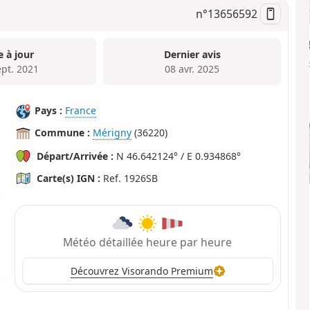
n°
13656592
e à jour
Dernier avis
ept. 2021
08 avr. 2025
Pays :
France
Commune :
Mérigny
(36220)
Départ/Arrivée :
N 46.642124° / E 0.934868°
Carte(s) IGN :
Ref. 1926SB
Météo détaillée heure par heure
Découvrez Visorando Premium