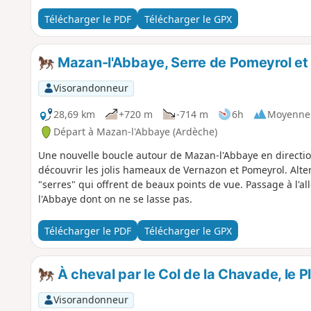
Télécharger le PDF
Télécharger le GPX
Mazan-l'Abbaye, Serre de Pomeyrol e
Visorandonneur
28,69 km
+720 m
-714 m
6h
Moyenne
Départ à Mazan-l'Abbaye (Ardèche)
Une nouvelle boucle autour de Mazan-l'Abbaye en directio
découvrir les jolis hameaux de Vernazon et Pomeyrol. Alte
"serres" qui offrent de beaux points de vue. Passage à l'al
l'Abbaye dont on ne se lasse pas.
Télécharger le PDF
Télécharger le GPX
À cheval par le Col de la Chavade, le P
Visorandonneur