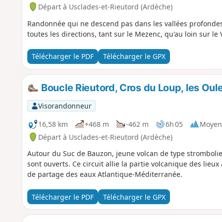
Départ à Usclades-et-Rieutord (Ardèche)
Randonnée qui ne descend pas dans les vallées profondes e
toutes les directions, tant sur le Mezenc, qu'au loin sur le
Télécharger le PDF
Télécharger le GPX
Boucle Rieutord, Cros du Loup, les Oule
Visorandonneur
16,58 km
+468 m
-462 m
6h 05
Moyen
Départ à Usclades-et-Rieutord (Ardèche)
Autour du Suc de Bauzon, jeune volcan de type strombol
sont ouverts. Ce circuit allie la partie volcanique des lieux
de partage des eaux Atlantique-Méditerranée.
Télécharger le PDF
Télécharger le GPX