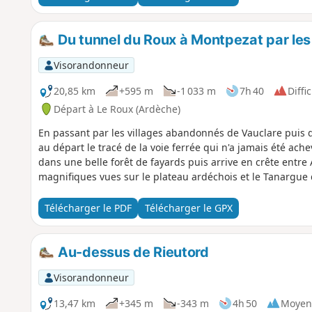
Du tunnel du Roux à Montpezat par les 
Visorandonneur
20,85 km
+595 m
-1 033 m
7h 40
Diffic
Départ à Le Roux (Ardèche)
En passant par les villages abandonnés de Vauclare pui
au départ le tracé de la voie ferrée qui n'a jamais été ac
dans une belle forêt de fayards puis arrive en crête entre
magnifiques vues sur le plateau ardéchois et le Tanargue d
Télécharger le PDF
Télécharger le GPX
Au-dessus de Rieutord
Visorandonneur
13,47 km
+345 m
-343 m
4h 50
Moyen