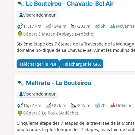
Le Bouteirou - Chavade-Bel Air
Visorandonneur
11,17 km
+348 m
-203 m
5h
Moyenne
Départ à Mazan-l'Abbaye (Ardèche)
Sixième étape des 7 étapes de la Traversée de la Montagne
domaine nordique de La Chavade-Bel Air et les moulins de
Télécharger le PDF
Télécharger le GPX
Maltrate - Le Bouteirou
Visorandonneur
16,72 km
+276 m
-245 m
7h
Difficile
Départ à Le Roux (Ardèche)
Cinquième étape des 7 étapes de la traversée de la Mont
peu longue, la plus longue des 7 étapes, mais loin de tout e