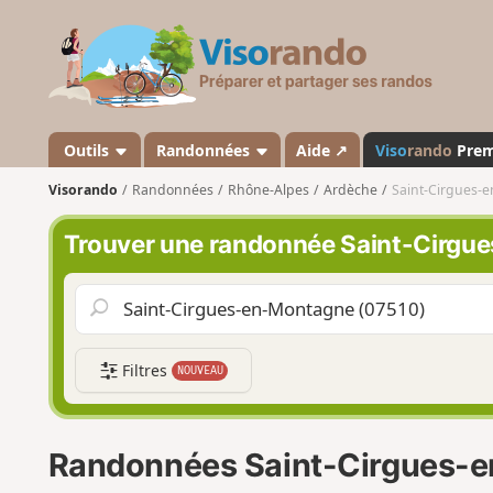
V
i
s
o
r
a
Outils
Randonnées
Aide ↗
Viso
rando
Pre
n
Visorando
Randonnées
Rhône-Alpes
Ardèche
Saint-Cirgues-
d
o
Trouver une randonnée Saint-Cirg
Filtres
NOUVEAU
Randonnées Saint-Cirgues-