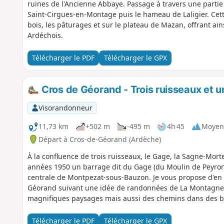
ruines de l'Ancienne Abbaye. Passage à travers une partie
Saint-Cirgues-en-Montage puis le hameau de Laligier. Cett
bois, les pâturages et sur le plateau de Mazan, offrant ain
Ardéchois.
Télécharger le PDF
Télécharger le GPX
Cros de Géorand - Trois ruisseaux et u
Visorandonneur
11,73 km
+502 m
-495 m
4h 45
Moyen
Départ à Cros-de-Géorand (Ardèche)
À la confluence de trois ruisseaux, le Gage, la Sagne-Morte
années 1950 un barrage dit du Gage (du Moulin de Peyron 
centrale de Montpezat-sous-Bauzon. Je vous propose d'en f
Géorand suivant une idée de randonnées de La Montagne 
magnifiques paysages mais aussi des chemins dans des bo
Télécharger le PDF
Télécharger le GPX