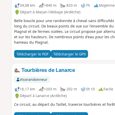
34,08 km
+840 m
-833 m
7h
Moyenne
Départ à Mazan-l'Abbaye (Ardèche)
Belle boucle pour une randonnée à cheval sans difficultés
long du circuit. De beaux points de vue sur l'ensemble d
Plagnal et de fermes isolées. Le circuit propose par alter
et sur les hauteurs. De nombreux points d'eau pour les ch
hameau du Plagnal.
Télécharger le PDF
Télécharger le GPX
Tourbières de Lanarce
Visorandonneur
16,17 km
+203 m
-202 m
5h 10
Facile
Départ à Lanarce (Ardèche)
Ce circuit, au départ du Taillet, traverse tourbières et forê