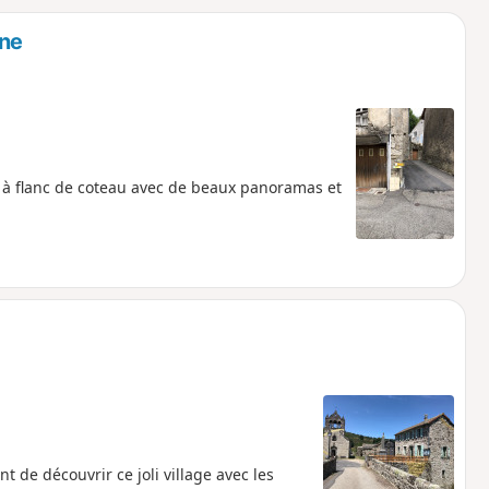
o
a
ne
i
m
p
e à flanc de coteau avec de beaux panoramas et
 de découvrir ce joli village avec les