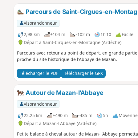
Parcours de Saint-Cirgues-en-Montag
Visorandonneur
2,98 km
+104 m
-102 m
1h 10
Facile
Départ à Saint-Cirgues-en-Montagne (Ardèche)
Parcours avec retour au point de départ, en grande parti
proche du site historique de l'Abbaye de Mazan.
Télécharger le PDF
Télécharger le GPX
Autour de Mazan-l'Abbaye
Visorandonneur
22,25 km
+490 m
-485 m
5h
Moyenne
Départ à Mazan-l'Abbaye (Ardèche)
Petite balade à cheval autour de Mazan-l'Abbaye permettant