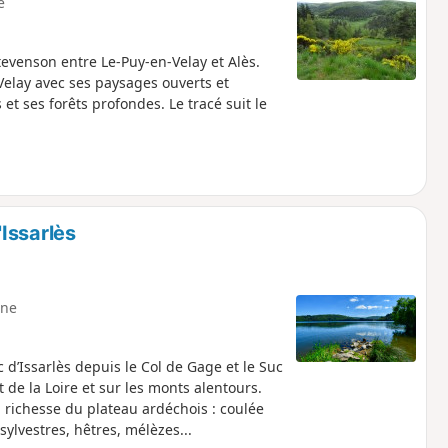
e
evenson entre Le-Puy-en-Velay et Alès.
Velay avec ses paysages ouverts et
t ses forêts profondes. Le tracé suit le
Issarlès
ne
d’Issarlès depuis le Col de Gage et le Suc
e la Loire et sur les monts alentours.
 richesse du plateau ardéchois : coulée
ylvestres, hêtres, mélèzes...