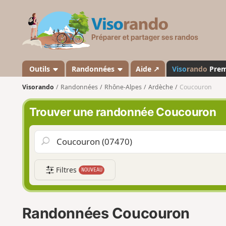
V
i
s
o
r
a
Outils
Randonnées
Aide ↗
Viso
rando
Pre
n
Visorando
Randonnées
Rhône-Alpes
Ardèche
Coucouron
d
o
Trouver une randonnée Coucouron
Filtres
NOUVEAU
Randonnées Coucouron