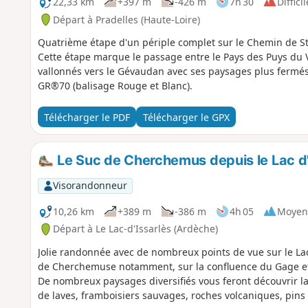
22,33 km
+397 m
-426 m
7h 30
Difficil
Départ à Pradelles (Haute-Loire)
Quatrième étape d'un périple complet sur le Chemin de St
Cette étape marque le passage entre le Pays des Puys du 
vallonnés vers le Gévaudan avec ses paysages plus fermés e
GR®70 (balisage Rouge et Blanc).
Télécharger le PDF
Télécharger le GPX
Le Suc de Cherchemus depuis le Lac d'
Visorandonneur
10,26 km
+389 m
-386 m
4h 05
Moyen
Départ à Le Lac-d'Issarlès (Ardèche)
Jolie randonnée avec de nombreux points de vue sur le Lac 
de Cherchemuse notamment, sur la confluence du Gage et d
De nombreux paysages diversifiés vous feront découvrir la
de laves, framboisiers sauvages, roches volcaniques, pins s