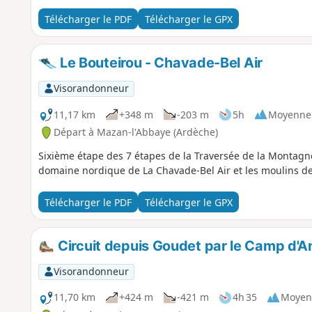
Télécharger le PDF
Télécharger le GPX
Le Bouteirou - Chavade-Bel Air
Visorandonneur
11,17 km
+348 m
-203 m
5h
Moyenne
Départ à Mazan-l'Abbaye (Ardèche)
Sixième étape des 7 étapes de la Traversée de la Montagne
domaine nordique de La Chavade-Bel Air et les moulins de
Télécharger le PDF
Télécharger le GPX
Circuit depuis Goudet par le Camp d'
Visorandonneur
11,70 km
+424 m
-421 m
4h 35
Moyen