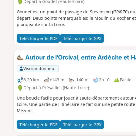
Départ à Goudet (Haute-Loire)
Goudet est un point de passage du Stevenson (GR®70) qui
départ. Deux points remarquables: le Moulin du Rocher et
plongeante sur la Loire.
Télécharger le PDF
Télécharger le GPX
Autour de l'Orcival, entre Ardèche et H
Visorandonneur
6,20 km
+143 m
-140 m
2h 10
Facile
Départ à Présailles (Haute-Loire)
Une boucle facile pour jouer à saute-département autour du
Loire. Une partie de l'itinéraire se fait sur une petite rout
Mézenc.
Télécharger le PDF
Télécharger le GPX