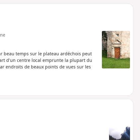
o
a
i
m
p
ne
ar beau temps sur le plateau ardéchois peut
rt d'un centre local emprunte la plupart du
ar endroits de beaux points de vues sur les