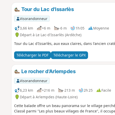
Tour du Lac d'Issarlès
Visorandonneur
3,66 km
+6 m
-6 m
1h 05
Moyenne
Départ à Le Lac-d'Issarlès (Ardèche)
Tour du Lac d'Issarlès, aux eaux claires, dans l'ancien crat
Télécharger le PDF
Télécharger le GPX
Le rocher d'Arlempdes
Visorandonneur
6,23 km
+216 m
-213 m
2h 25
Facile
Départ à Arlempdes (Haute-Loire)
Cette balade offre un beau panorama sur le village perch
Classé parmi "Les plus beaux villages de France", il occu