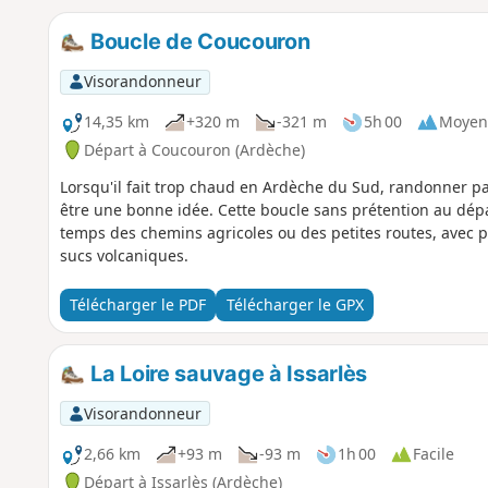
Boucle de Coucouron
Visorandonneur
14,35 km
+320 m
-321 m
5h 00
Moyen
Départ à Coucouron (Ardèche)
Lorsqu'il fait trop chaud en Ardèche du Sud, randonner p
être une bonne idée. Cette boucle sans prétention au dépa
temps des chemins agricoles ou des petites routes, avec p
sucs volcaniques.
Télécharger le PDF
Télécharger le GPX
La Loire sauvage à Issarlès
Visorandonneur
2,66 km
+93 m
-93 m
1h 00
Facile
Départ à Issarlès (Ardèche)