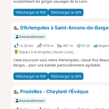
surplombant les gorges sauvages de la Loire.
Télécharger le PDF
Télécharger le GPX
D'Arlempdes à Saint-Arcons-de-Barge
Visorandonneur
14,26 km
+478 m
-487 m
5h 25
Moyen
Départ à Arlempdes (Haute-Loire)
Cette excursion vous mène d'Arlempdes, classé Plus Beaux 
Barges... pour une balade particulièrement agréable.
Télécharger le PDF
Télécharger le GPX
Pradelles - Cheylard-l'Évêque
Visorandonneur