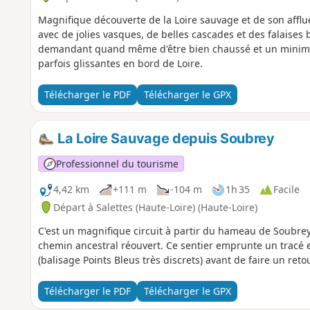
Magnifique découverte de la Loire sauvage et de son affluen
avec de jolies vasques, de belles cascades et des falaises
demandant quand même d'être bien chaussé et un minimum 
parfois glissantes en bord de Loire.
Télécharger le PDF
Télécharger le GPX
La Loire Sauvage depuis Soubrey
Professionnel du tourisme
4,42 km
+111 m
-104 m
1h 35
Facile
Départ à Salettes (Haute-Loire) (Haute-Loire)
C'est un magnifique circuit à partir du hameau de Soubrey
chemin ancestral réouvert. Ce sentier emprunte un tracé 
(balisage Points Bleus très discrets) avant de faire un ret
Télécharger le PDF
Télécharger le GPX