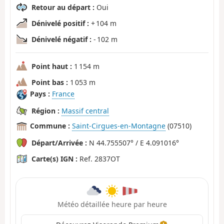
Retour au départ :
Oui
Dénivelé positif :
+ 104 m
Dénivelé négatif :
- 102 m
Point haut :
1 154 m
Point bas :
1 053 m
Pays :
France
Région :
Massif central
Commune :
Saint-Cirgues-en-Montagne
(07510)
Départ/Arrivée :
N 44.755507° / E 4.091016°
Carte(s) IGN :
Ref. 2837OT
Météo détaillée heure par heure