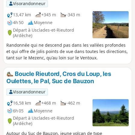
Visorandonneur
13,47 km
+345 m
-343 m
4h 50
Moyenne
Départ à Usclades-et-Rieutord
(Ardèche)
Randonnée qui ne descend pas dans les vallées profondes
et qui offre de jolis points de vue dans toutes les directions,
tant sur le Mezenc, qu'au loin sur le Ventoux.
Boucle Rieutord, Cros du Loup, les
Oulettes, le Pal, Suc de Bauzon
Visorandonneur
16,58 km
+468 m
-462 m
6h 05
Moyenne
Départ à Usclades-et-Rieutord
(Ardèche)
Autour du Suc de Bauzon, jeune volcan de type