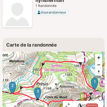
flyfisherman
1 Randonnée
Visorandonneur
Carte de la randonnée
1
2
3
3D
NOUVEAU