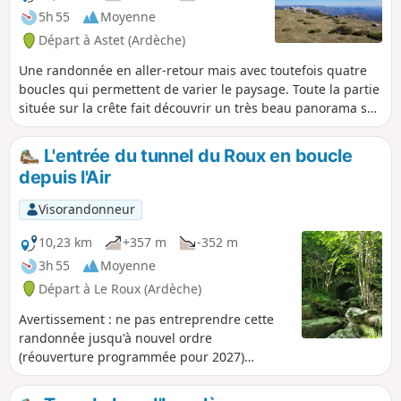
5h 55
Moyenne
Départ à Astet (Ardèche)
Une randonnée en aller-retour mais avec toutefois quatre
boucles qui permettent de varier le paysage. Toute la partie
située sur la crête fait découvrir un très beau panorama sur
les chaînes successives de la montagne ardéchoise.
L'entrée du tunnel du Roux en boucle
depuis l'Air
Visorandonneur
10,23 km
+357 m
-352 m
3h 55
Moyenne
Départ à Le Roux (Ardèche)
Avertissement : ne pas entreprendre cette
randonnée jusqu'à nouvel ordre
(réouverture programmée pour 2027)
!L'épisode cévenol d'octobre 2024 a créé un
glissement de terrain au dessus du point (4),