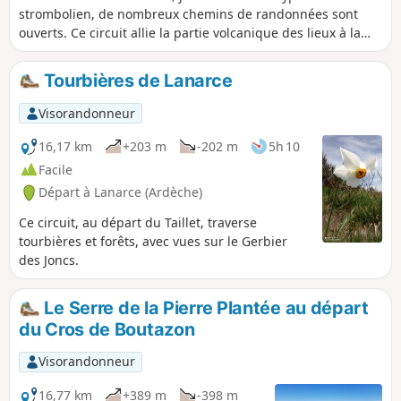
strombolien, de nombreux chemins de randonnées sont
ouverts. Ce circuit allie la partie volcanique des lieux à la
découverte d'une portion de la ligne de partage des eaux
Atlantique-Méditerranée.
Tourbières de Lanarce
Visorandonneur
16,17 km
+203 m
-202 m
5h 10
Facile
Départ à Lanarce (Ardèche)
Ce circuit, au départ du Taillet, traverse
tourbières et forêts, avec vues sur le Gerbier
des Joncs.
Le Serre de la Pierre Plantée au départ
du Cros de Boutazon
Visorandonneur
16,77 km
+389 m
-398 m