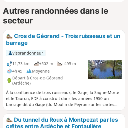
Autres randonnées dans le
secteur
Cros de Géorand - Trois ruisseaux et un
barrage
Visorandonneur
11,73 km
+502 m
-495 m
4h 45
Moyenne
Départ à Cros-de-Géorand
(Ardèche)
À la confluence de trois ruisseaux, le Gage, la Sagne-Morte
et le Tauron, EDF à construit dans les années 1950 un
barrage dit du Gage (du Moulin de Peyron sur les cartes
IGN) pour alimenter la centrale de Montpezat-sous-Bauzon.
Je vous propose d'en faire le tour au départ du Cros-de-
Du tunnel du Roux à Montpezat par les
Géorand suivant une idée de randonnées de La Montagne
crêtes entre Ardèche et Fontaulière