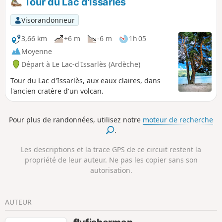
Tour du Lac d'Issarlès
ce qui a détruit en totalité le chemin
communal. Arrêté communal d'interdiction
Visorandonneur
de passage affiché. Pas de variante possible
sur cette partie de circuit. Randonnée de mi-
3,66 km
+6 m
-6 m
1h 05
saison, printemps ou automne au départ de
Moyenne
l'Air (ou l'Herm), aux paysages variés avec
Départ à Le Lac-d'Issarlès (Ardèche)
des passages sur des routes goudronnées
peu fréquentées. Beaux points de vue sur
Tour du Lac d'Issarlès, aux eaux claires, dans
les vallées de la Vauclare et de la
l'ancien cratère d'un volcan.
Fontaulière.
Pour plus de randonnées, utilisez notre
moteur de recherche
.
Les descriptions et la trace GPS de ce circuit restent la
propriété de leur auteur. Ne pas les copier sans son
autorisation.
AUTEUR