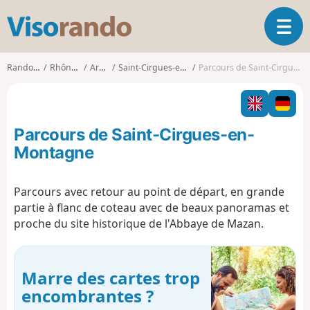
V
O
i
u
s
v
o
Randonnées
Rhône-Alpes
Ardèche
Saint-Cirgues-en-Montagne
Parcours de Saint-Cirgues-en-Montagne
r
r
i
a
r
n
l
d
Parcours de Saint-Cirgues-en-
a
o
n
Montagne
a
v
Parcours avec retour au point de départ, en grande
i
partie à flanc de coteau avec de beaux panoramas et
g
a
proche du site historique de l'Abbaye de Mazan.
t
i
o
Marre des cartes trop
n
encombrantes ?