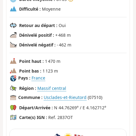
Difficulté :
Moyenne
Retour au départ :
Oui
Dénivelé positif :
+ 468 m
Dénivelé négatif :
- 462 m
Point haut :
1 470 m
Point bas :
1 123 m
Pays :
France
Région :
Massif central
Commune :
Usclades-et-Rieutord
(07510)
Départ/Arrivée :
N 44.76269° / E 4.162712°
Carte(s) IGN :
Ref. 2837OT