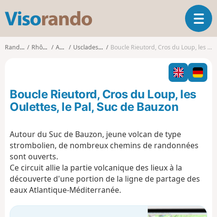
V
O
i
u
s
v
o
Randonnées
Rhône-Alpes
Ardèche
Usclades-et-Rieutord
Boucle Rieutord, Cros du Loup, les Oulettes, le Pal, Suc de Bauzon
r
r
i
a
r
n
l
d
Boucle Rieutord, Cros du Loup, les
a
o
n
Oulettes, le Pal, Suc de Bauzon
a
v
Autour du Suc de Bauzon, jeune volcan de type
i
strombolien, de nombreux chemins de randonnées
g
a
sont ouverts.
t
Ce circuit allie la partie volcanique des lieux à la
i
découverte d'une portion de la ligne de partage des
o
eaux Atlantique-Méditerranée.
n