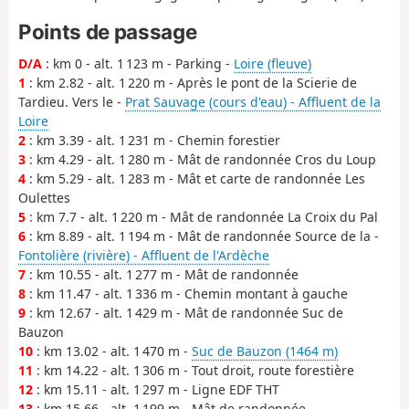
Points de passage
D/A
: km 0 - alt. 1 123 m - Parking -
Loire (fleuve)
1
: km 2.82 - alt. 1 220 m - Après le pont de la Scierie de
Tardieu. Vers le -
Prat Sauvage (cours d'eau) - Affluent de la
Loire
2
: km 3.39 - alt. 1 231 m - Chemin forestier
3
: km 4.29 - alt. 1 280 m - Mât de randonnée Cros du Loup
4
: km 5.29 - alt. 1 283 m - Mât et carte de randonnée Les
Oulettes
5
: km 7.7 - alt. 1 220 m - Mât de randonnée La Croix du Pal
6
: km 8.89 - alt. 1 194 m - Mât de randonnée Source de la -
Fontolière (rivière) - Affluent de l'Ardèche
7
: km 10.55 - alt. 1 277 m - Mât de randonnée
8
: km 11.47 - alt. 1 336 m - Chemin montant à gauche
9
: km 12.67 - alt. 1 429 m - Mât de randonnée Suc de
Bauzon
10
: km 13.02 - alt. 1 470 m -
Suc de Bauzon (1464 m)
11
: km 14.22 - alt. 1 306 m - Tout droit, route forestière
12
: km 15.11 - alt. 1 297 m - Ligne EDF THT
13
: km 15.66 - alt. 1 199 m - Mât de randonnée