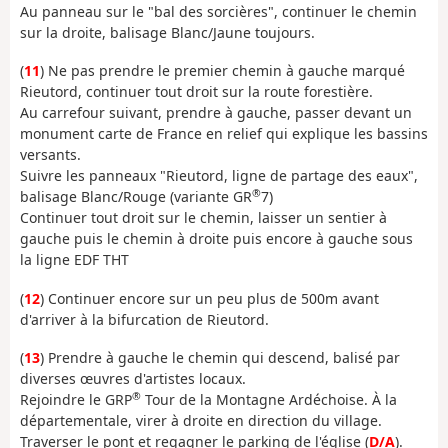
Au panneau sur le "bal des sorcières", continuer le chemin
sur la droite, balisage Blanc/Jaune toujours.
(
11
) Ne pas prendre le premier chemin à gauche marqué
Rieutord, continuer tout droit sur la route forestière.
Au carrefour suivant, prendre à gauche, passer devant un
monument carte de France en relief qui explique les bassins
versants.
Suivre les panneaux "Rieutord, ligne de partage des eaux",
®
balisage Blanc/Rouge (variante GR
7)
Continuer tout droit sur le chemin, laisser un sentier à
gauche puis le chemin à droite puis encore à gauche sous
la ligne EDF THT
(
12
) Continuer encore sur un peu plus de 500m avant
d'arriver à la bifurcation de Rieutord.
(
13
) Prendre à gauche le chemin qui descend, balisé par
diverses œuvres d'artistes locaux.
®
Rejoindre le GRP
Tour de la Montagne Ardéchoise. À la
départementale, virer à droite en direction du village.
Traverser le pont et regagner le parking de l'église (
D/A
).