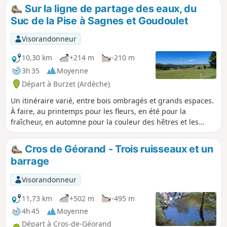
Sur la ligne de partage des eaux, du
Suc de la Pise à Sagnes et Goudoulet
Visorandonneur
10,30 km
+214 m
-210 m
3h 35
Moyenne
Départ à Burzet (Ardèche)
Un itinéraire varié, entre bois ombragés et grands espaces.
À faire, au printemps pour les fleurs, en été pour la
fraîcheur, en automne pour la couleur des hêtres et les
champignons. Chemins faciles et balisés, presque tout le
long, mais attention, un gué au niveau de La Cabanette
Cros de Géorand - Trois ruisseaux et un
peut être délicat à franchir, s'il y a beaucoup d'eau.
barrage
Visorandonneur
11,73 km
+502 m
-495 m
4h 45
Moyenne
Départ à Cros-de-Géorand