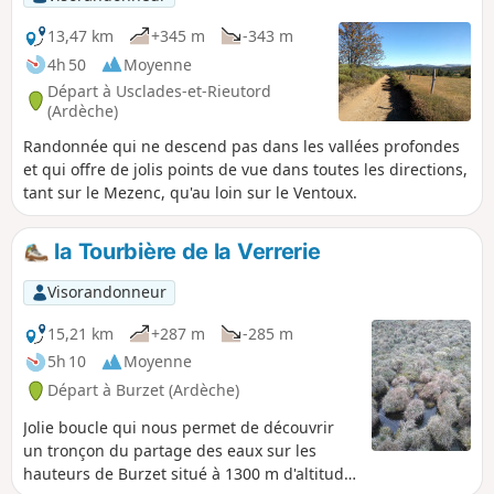
13,47 km
+345 m
-343 m
4h 50
Moyenne
Départ à Usclades-et-Rieutord
(Ardèche)
Randonnée qui ne descend pas dans les vallées profondes
et qui offre de jolis points de vue dans toutes les directions,
tant sur le Mezenc, qu'au loin sur le Ventoux.
la Tourbière de la Verrerie
Visorandonneur
15,21 km
+287 m
-285 m
5h 10
Moyenne
Départ à Burzet (Ardèche)
Jolie boucle qui nous permet de découvrir
un tronçon du partage des eaux sur les
hauteurs de Burzet situé à 1300 m d'altitude,