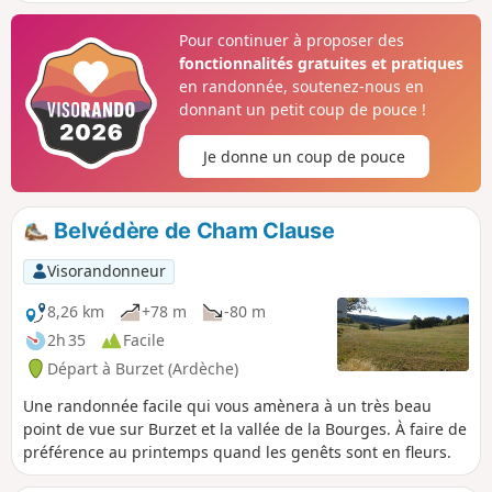
très agréable l'été quand on suffoque dans
la vallée. Au passage, nous découvrirons
Pour continuer à proposer des
une tourbière avec les ruines d'une
fonctionnalités gratuites et pratiques
ancienne verrerie et les vestiges d'un
en randonnée, soutenez-nous en
cratère strombolien.
donnant un petit coup de pouce !
Je donne un coup de pouce
Belvédère de Cham Clause
Visorandonneur
8,26 km
+78 m
-80 m
2h 35
Facile
Départ à Burzet (Ardèche)
Une randonnée facile qui vous amènera à un très beau
point de vue sur Burzet et la vallée de la Bourges. À faire de
préférence au printemps quand les genêts sont en fleurs.