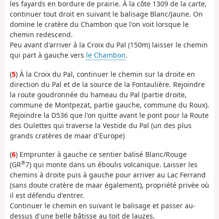
les fayards en bordure de prairie. À la côte 1309 de la carte,
continuer tout droit en suivant le balisage Blanc/Jaune. On
domine le cratère du Chambon que l'on voit lorsque le
chemin redescend.
Peu avant d'arriver à la Croix du Pal (150m) laisser le chemin
qui part à gauche vers
le Chambon
.
(
5
) À la Croix du Pal, continuer le chemin sur la droite en
direction du Pal et de la source de la Fontaulière. Rejoindre
la route goudronnée du hameau du Pal (partie droite,
commune de Montpezat, partie gauche, commune du Roux).
Rejoindre la D536 que l'on quitte avant le pont pour la Route
des Oulettes qui traverse la Vestide du Pal (un des plus
grands cratères de maar d'Europe)
(
6
) Emprunter à gauche ce sentier balisé Blanc/Rouge
®
(GR
7) qui monte dans un éboulis volcanique. Laisser les
chemins à droite puis à gauche pour arriver au Lac Ferrand
(sans doute cratère de maar également), propriété privée où
il est défendu d'entrer.
Continuer le chemin en suivant le balisage et passer au-
dessus d'une belle bâtisse au toit de lauzes.