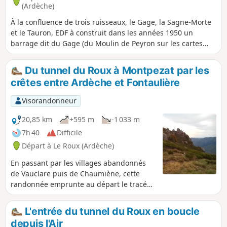
(Ardèche)
À la confluence de trois ruisseaux, le Gage, la Sagne-Morte
et le Tauron, EDF à construit dans les années 1950 un
barrage dit du Gage (du Moulin de Peyron sur les cartes
IGN) pour alimenter la centrale de Montpezat-sous-Bauzon.
Je vous propose d'en faire le tour au départ du Cros-de-
Du tunnel du Roux à Montpezat par les
Géorand suivant une idée de randonnées de La Montagne
crêtes entre Ardèche et Fontaulière
Ardéchoise. Vous découvrirez de magnifiques paysages
mais aussi des chemins dans des bois de fayards plus que
Visorandonneur
centenaires.
20,85 km
+595 m
-1 033 m
7h 40
Difficile
Départ à Le Roux (Ardèche)
En passant par les villages abandonnés
de Vauclare puis de Chaumiène, cette
randonnée emprunte au départ le tracé
de la voie ferrée qui n'a jamais été
achevée entre Aubenas et Le Puy, monte
L'entrée du tunnel du Roux en boucle
ensuite dans une belle forêt de fayards
depuis l'Air
puis arrive en crête entre Ardèche et