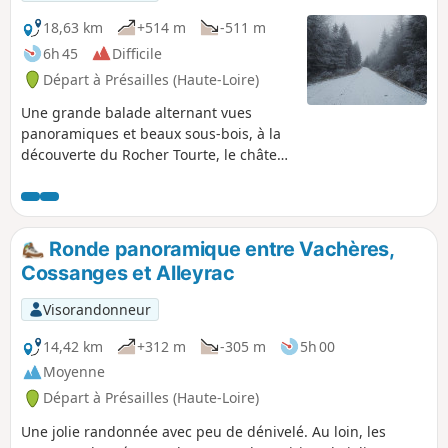
18,63 km
+514 m
-511 m
6h 45
Difficile
Départ à Présailles (Haute-Loire)
Une grande balade alternant vues
panoramiques et beaux sous-bois, à la
découverte du Rocher Tourte, le château
d'eau des communes avoisinantes, mais
aussi le terrain de jeu des grimpeurs en
été et des chiens de traineau en hiver.
Ronde panoramique entre Vachères,
Cossanges et Alleyrac
Visorandonneur
14,42 km
+312 m
-305 m
5h 00
Moyenne
Départ à Présailles (Haute-Loire)
Une jolie randonnée avec peu de dénivelé. Au loin, les