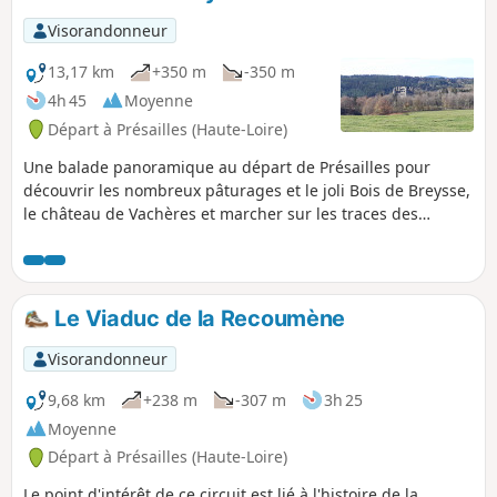
Visorandonneur
13,17 km
+350 m
-350 m
4h 45
Moyenne
Départ à Présailles (Haute-Loire)
Une balade panoramique au départ de Présailles pour
découvrir les nombreux pâturages et le joli Bois de Breysse,
le château de Vachères et marcher sur les traces des
Romains...
Le Viaduc de la Recoumène
Visorandonneur
9,68 km
+238 m
-307 m
3h 25
Moyenne
Départ à Présailles (Haute-Loire)
Le point d'intérêt de ce circuit est lié à l'histoire de la