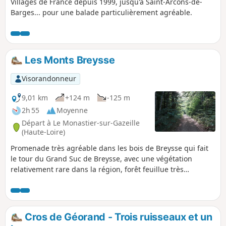
Villages de France depuis 1999, jusqu'à Saint-Arcons-de-
Barges... pour une balade particulièrement agréable.
Les Monts Breysse
Visorandonneur
9,01 km
+124 m
-125 m
2h 55
Moyenne
Départ à Le Monastier-sur-Gazeille
(Haute-Loire)
Promenade très agréable dans les bois de Breysse qui fait
le tour du Grand Suc de Breysse, avec une végétation
relativement rare dans la région, forêt feuillue très
importante notamment. Les prés au-dessus du hameau du
Bouchet sont également très accueillants. Le dénivelé est
faible, le terrain en bon état et l’ensoleillement limité. Cette
balade est donc idéale pour une promenade en famille, un
Cros de Géorand - Trois ruisseaux et un
jour de chaleur.