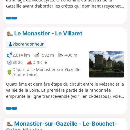
Gazeille avant d'aborder les crêtes qui dominent Freycenet-
la-Tour, puis de franchir les premières eaux de la
Laussonne. Les chaumières de Moudeyres sont la
récompense de cette belle journée sur les hauts plateaux
vellaves.
Le Monastier - Le Villaret
Visorandonneur
23,14 km
+592 m
-436 m
8h 20
Difficile
Départ à Le Monastier-sur-Gazeille
(Haute-Loire)
Quatrième et dernière étape du circuit entre le Mézenc et la
vallée de la Loire. La première partie de la randonnée
emprunte la ligne transcévenole (voir lien ci-dessous), voie
ferrée dont les principaux ouvrages d'arts ont été construits
au début du XXème siècle mais qui n'a jamais été mise en
service. On rejoint ensuite la Vallée de la Gagne, que l'on
traverse, avant de monter vers la forêt du Meygal en
Monastier-sur-Gazeille - Le-Bouchet-
passant par le beau village de Saint-Julien-Chapteuil.