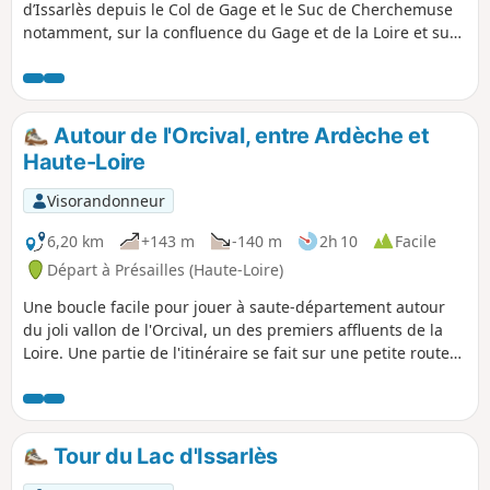
d’Issarlès depuis le Col de Gage et le Suc de Cherchemuse
notamment, sur la confluence du Gage et de la Loire et sur
les monts alentours. De nombreux paysages diversifiés vous
feront découvrir la richesse du plateau ardéchois : coulée
de laves, framboisiers sauvages, roches volcaniques, pins
sylvestres, hêtres, mélèzes...
Autour de l'Orcival, entre Ardèche et
Haute-Loire
Visorandonneur
6,20 km
+143 m
-140 m
2h 10
Facile
Départ à Présailles (Haute-Loire)
Une boucle facile pour jouer à saute-département autour
du joli vallon de l'Orcival, un des premiers affluents de la
Loire. Une partie de l'itinéraire se fait sur une petite route
très calme, en forêt. Très jolis points de vue sur le plateau
du Mézenc.
Tour du Lac d'Issarlès