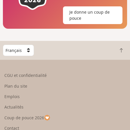
Je donne un coup de
pouce
C
R
h
e
o
t
i
o
s
CGU et confidentialité
u
i
r
s
Plan du site
e
s
n
e
Emplois
h
z
Actualités
a
u
u
n
Coup de pouce 2026
t
p
a
Contact