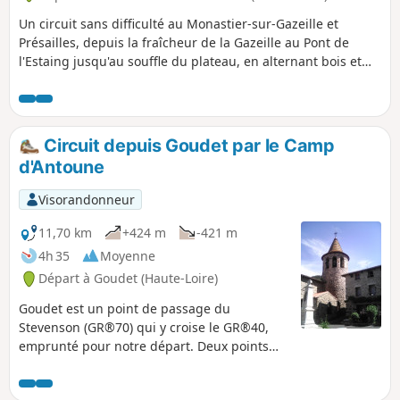
Un circuit sans difficulté au Monastier-sur-Gazeille et
Présailles, depuis la fraîcheur de la Gazeille au Pont de
l'Estaing jusqu'au souffle du plateau, en alternant bois et
prairies. Vous profiterez de jolies vues sur le Mézenc et les
autres sucs environnants.
Circuit depuis Goudet par le Camp
d'Antoune
Visorandonneur
11,70 km
+424 m
-421 m
4h 35
Moyenne
Départ à Goudet (Haute-Loire)
Goudet est un point de passage du
Stevenson (GR®70) qui y croise le GR®40,
emprunté pour notre départ. Deux points
remarquables: le Moulin du Rocher et ses
orgues, et le Camp d'Antoune avec vue