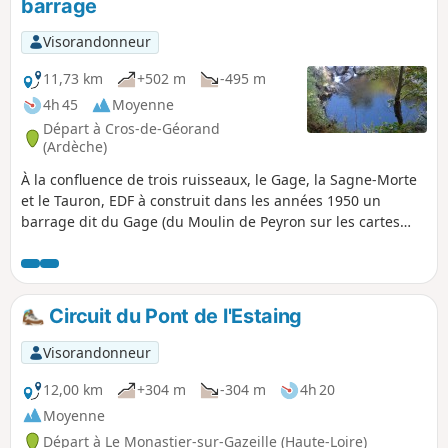
barrage
Visorandonneur
11,73 km
+502 m
-495 m
4h 45
Moyenne
Départ à Cros-de-Géorand
(Ardèche)
À la confluence de trois ruisseaux, le Gage, la Sagne-Morte
et le Tauron, EDF à construit dans les années 1950 un
barrage dit du Gage (du Moulin de Peyron sur les cartes
IGN) pour alimenter la centrale de Montpezat-sous-Bauzon.
Je vous propose d'en faire le tour au départ du Cros-de-
Géorand suivant une idée de randonnées de La Montagne
Ardéchoise. Vous découvrirez de magnifiques paysages
Circuit du Pont de l'Estaing
mais aussi des chemins dans des bois de fayards plus que
centenaires.
Visorandonneur
12,00 km
+304 m
-304 m
4h 20
Moyenne
Départ à Le Monastier-sur-Gazeille (Haute-Loire)