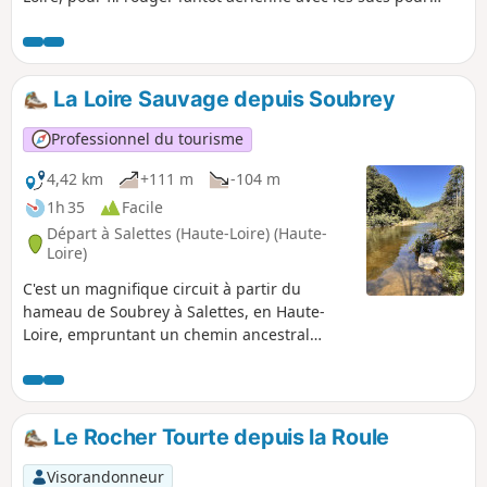
horizon, tantôt fluide avec le torrent pour guide, c'est une
randonnée au cœur de l'authenticité mézine. Attention, cet
itinéraire comprend une partie d'environ 400 m à travers
pâturages, hors sentiers, ainsi que plusieurs passages du
La Loire Sauvage depuis Soubrey
torrent à gué. Chiens à tenir en laisse absolument.
Professionnel du tourisme
4,42 km
+111 m
-104 m
1h 35
Facile
Départ à Salettes (Haute-Loire) (Haute-
Loire)
C'est un magnifique circuit à partir du
hameau de Soubrey à Salettes, en Haute-
Loire, empruntant un chemin ancestral
réouvert. Ce sentier emprunte un tracé en
bordure du plus long fleuve de France
(balisage Points Bleus très discrets) avant de
faire un retour par le GR®3.
Le Rocher Tourte depuis la Roule
Visorandonneur