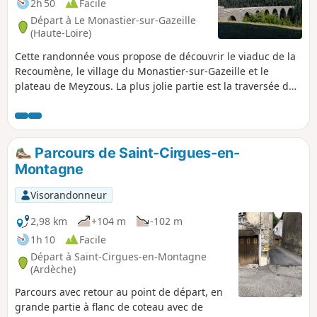
2h 50
Facile
Départ à Le Monastier-sur-Gazeille
(Haute-Loire)
Cette randonnée vous propose de découvrir le viaduc de la
Recoumène, le village du Monastier-sur-Gazeille et le
plateau de Meyzous. La plus jolie partie est la traversée du
plateau de Meyzous au milieu des prairies et des murs en
pierres sèches. Tout au long du parcours, vous pourrez
admirer différents points de vue sur le pont de la
Recoumène et les massifs de la Devès, du Meygal et du
Parcours de Saint-Cirgues-en-
Mézenc.
Montagne
Visorandonneur
2,98 km
+104 m
-102 m
1h 10
Facile
Départ à Saint-Cirgues-en-Montagne
(Ardèche)
Parcours avec retour au point de départ, en
grande partie à flanc de coteau avec de