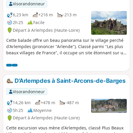
Visorandonneur
6,23 km
+216 m
-213 m
2h 25
Facile
Départ à Arlempdes (Haute-Loire)
Cette balade offre un beau panorama sur le village perché
d'Arlempdes (prononcer "Arlende"). Classé parmi "Les plus
beaux villages de France", il occupe un site étonnant sur un
éperon rocheux surplombant les gorges sauvages de la
Loire.
D'Arlempdes à Saint-Arcons-de-Barges
Visorandonneur
14,26 km
+478 m
-487 m
5h 25
Moyenne
Départ à Arlempdes (Haute-Loire)
Cette excursion vous mène d'Arlempdes, classé Plus Beaux