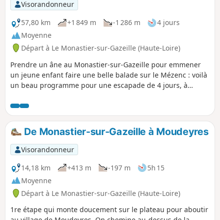
Visorandonneur
57,80 km
+1 849 m
-1 286 m
4 jours
Moyenne
Départ à Le Monastier-sur-Gazeille (Haute-Loire)
Prendre un âne au Monastier-sur-Gazeille pour emmener
un jeune enfant faire une belle balade sur le Mézenc : voilà
un beau programme pour une escapade de 4 jours, à
travers les plateaux du Velay et le Pays des Sucs ardéchois.
De Monastier-sur-Gazeille à Moudeyres
Visorandonneur
14,18 km
+413 m
-197 m
5h 15
Moyenne
Départ à Le Monastier-sur-Gazeille (Haute-Loire)
1re étape qui monte doucement sur le plateau pour aboutir
au village de Moudeyres. On chemine au-dessus de la