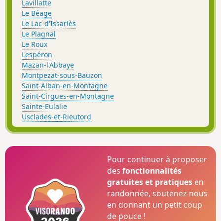
Lavillatte
Le Béage
Le Lac-d'Issarlès
Le Plagnal
Le Roux
Lespéron
Mazan-l'Abbaye
Montpezat-sous-Bauzon
Saint-Alban-en-Montagne
Saint-Cirgues-en-Montagne
Sainte-Eulalie
Usclades-et-Rieutord
Pour continuer à proposer
des
fonctionnalités
gratuites et pratiques
en
randonnée, soutenez-nous
en donnant un petit coup
de pouce !