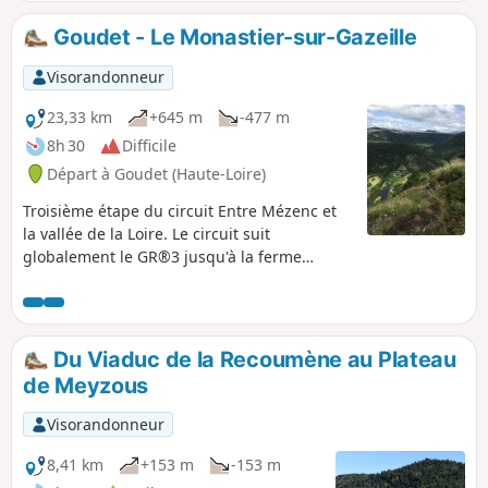
plongeante sur la Loire.
Goudet - Le Monastier-sur-Gazeille
Visorandonneur
23,33 km
+645 m
-477 m
8h 30
Difficile
Départ à Goudet (Haute-Loire)
Troisième étape du circuit Entre Mézenc et
la vallée de la Loire. Le circuit suit
globalement le GR®3 jusqu'à la ferme
fortifiée de la Valette en offrant de
nombreux panoramas sur la vallée de la
Loire avant de rejoindre Le Monastier-sur-
Gazeille par un sentier en hauteur qui offre
Du Viaduc de la Recoumène au Plateau
lui aussi de très belles perspectives.
de Meyzous
Visorandonneur
8,41 km
+153 m
-153 m