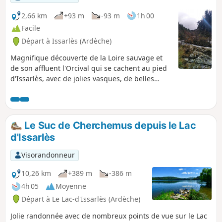
2,66 km
+93 m
-93 m
1h 00
Facile
Départ à Issarlès (Ardèche)
Magnifique découverte de la Loire sauvage et
de son affluent l'Orcival qui se cachent au pied
d'Issarlès, avec de jolies vasques, de belles
cascades et des falaises basaltiques.
Randonnée courte et facile mais demandant
quand même d'être bien chaussé et un
minimum d'agilité pour progresser sur les
Le Suc de Cherchemus depuis le Lac
dalles parfois glissantes en bord de Loire.
d'Issarlès
Visorandonneur
10,26 km
+389 m
-386 m
4h 05
Moyenne
Départ à Le Lac-d'Issarlès (Ardèche)
Jolie randonnée avec de nombreux points de vue sur le Lac