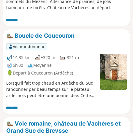
sommets du Mézenc. Alternance de prairies, de jolis
hameaux, de forêts. Château de Vachères au départ.
Boucle de Coucouron
Visorandonneur
14,35 km
+320 m
-321 m
5h 00
Moyenne
Départ à Coucouron (Ardèche)
Lorsqu'il fait trop chaud en Ardèche du Sud,
randonner par beau temps sur le plateau
ardéchois peut être une bonne idée. Cette
boucle sans prétention au départ d'un
centre local emprunte la plupart du temps
des chemins agricoles ou des petites routes,
avec par endroits de beaux points de vues
Voie romaine, château de Vachères et
sur les sucs volcaniques.
Grand Suc de Breysse