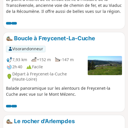
Transcévenole, ancienne voie de chemin de fer, et au Viaduc
de la Récoumène. Il offre aussi de belles vues sur la région.
Boucle à Freycenet-La-Cuche
Visorandonneur
7,93 km
+152 m
-147 m
2h 40
Facile
Départ à Freycenet-la-Cuche
(Haute-Loire)
Balade panoramique sur les alentours de Freycenet-la
Cuche avec vue sur le Mont Mézenc.
Le rocher d'Arlempdes