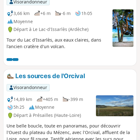
Visorandonneur
3,66 km
+6 m
-6 m
1h 05
Moyenne
Départ à Le Lac-d'Issarlès (Ardèche)
Tour du Lac d'Issarlès, aux eaux claires, dans
l'ancien cratère d'un volcan.
Les sources de l'Orcival
Visorandonneur
14,89 km
+405 m
-399 m
5h 25
Moyenne
Départ à Présailles (Haute-Loire)
Une belle boucle, toute en panoramas, pour découvrir
l'Ouest du plateau du Mézenc, avec l'Orcival, affluent de la
Loire, pour fil rouge. Tantôt aérienne avec les sucs pour