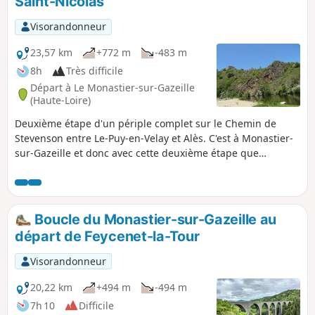
Saint-Nicolas
Visorandonneur
23,57 km
+772 m
-483 m
8h
Très difficile
Départ à Le Monastier-sur-Gazeille
(Haute-Loire)
Deuxième étape d'un périple complet sur le Chemin de
Stevenson entre Le-Puy-en-Velay et Alès. C'est à Monastier-
sur-Gazeille et donc avec cette deuxième étape que
commence le véritable chemin parcouru par Stevenson. À
partir de cette étape, le tracé suit le GR®70 (balisage Rouge
et Blanc). Attention : celui-ci a subi quelques petites
modifications par rapport à ce qui est figuré en violet sur la
Boucle du Monastier-sur-Gazeille au
carte IGN (notamment pour éviter quelques petits tronçons
départ de Feycenet-la-Tour
de route).
Visorandonneur
20,22 km
+494 m
-494 m
7h 10
Difficile