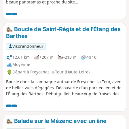
beaux panoramas et proche du site
historique de l'Abbaye de Mazan.
Boucle de Saint-Régis et de l'Étang des
Barthes
Visorandonneur
12,61 km
+207 m
-213 m
4h 10
Moyenne
Départ à Freycenet-la-Tour (Haute-Loire)
Boucle dans la campagne autour de Freycenet-la-Tour, avec
de belles vues dégagées. Découverte d'un parc éolien et de
l'Étang des Barthes. Début juillet, beaucoup de fraises des
bois et de framboises en bordure des chemins.
Balade sur le Mézenc avec un âne