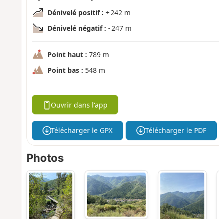
Dénivelé positif :
+ 242 m
Dénivelé négatif :
- 247 m
Point haut :
789 m
Point bas :
548 m
Ouvrir dans l'app
Télécharger le GPX
Télécharger le PDF
Photos