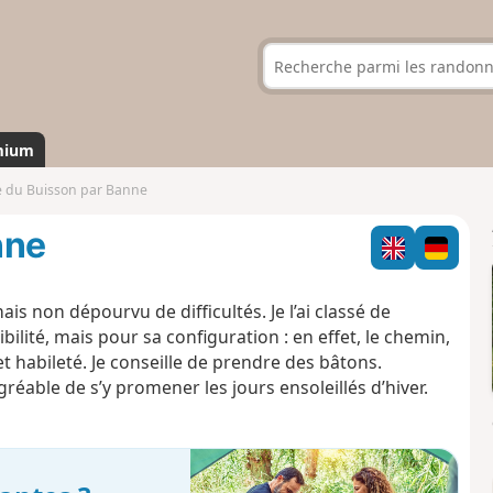
mium
e du Buisson par Banne
nne
is non dépourvu de difficultés. Je l’ai classé de
ilité, mais pour sa configuration : en effet, le chemin,
t habileté. Je conseille de prendre des bâtons.
 agréable de s’y promener les jours ensoleillés d’hiver.