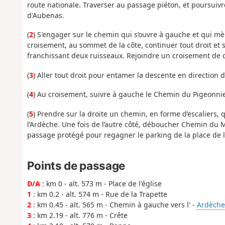
route nationale. Traverser au passage piéton, et poursuivr
d'Aubenas.
(
2
) S'engager sur le chemin qui s’ouvre à gauche et qui mèn
croisement, au sommet de la côte, continuer tout droit et 
franchissant deux ruisseaux. Rejoindre un croisement de c
(
3
) Aller tout droit pour entamer la descente en directio
(
4
) Au croisement, suivre à gauche le Chemin du Pigeonnier
(
5
) Prendre sur la droite un chemin, en forme d’escaliers, 
l’Ardèche. Une fois de l’autre côté, déboucher Chemin du M
passage protégé pour regagner le parking de la place de l'
Points de passage
D/A
: km 0 - alt. 573 m - Place de l'église
1
: km 0.2 - alt. 574 m - Rue de la Trapette
2
: km 0.45 - alt. 565 m - Chemin à gauche vers l' -
Ardèche 
3
: km 2.19 - alt. 776 m - Crête