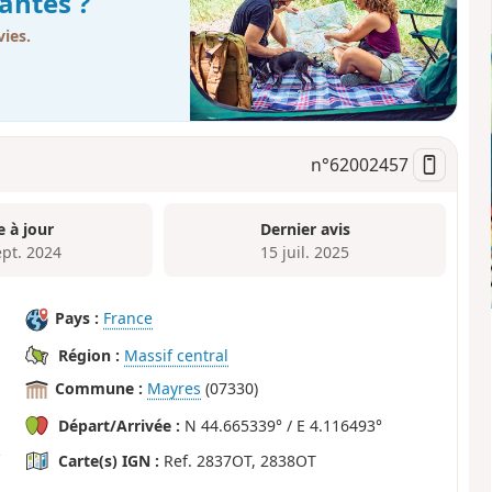
antes ?
ies.
n°
62002457
e à jour
Dernier avis
ept. 2024
15 juil. 2025
Pays :
France
Région :
Massif central
Commune :
Mayres
(07330)
Départ/Arrivée :
N 44.665339° / E 4.116493°
Carte(s) IGN :
Ref. 2837OT, 2838OT