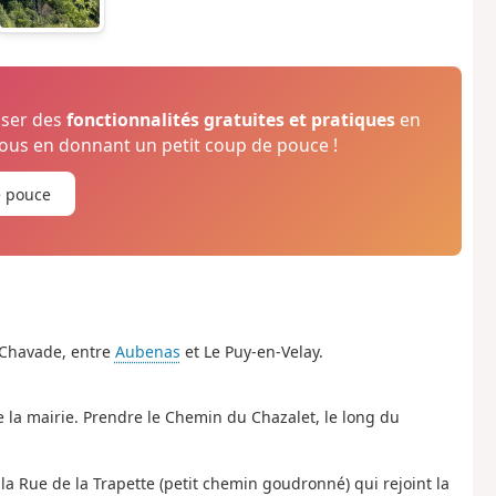
oser des
fonctionnalités gratuites et pratiques
en
us en donnant un petit coup de pouce !
e pouce
a Chavade, entre
Aubenas
et Le Puy-en-Velay.
 de la mairie. Prendre le Chemin du Chazalet, le long du
a Rue de la Trapette (petit chemin goudronné) qui rejoint la