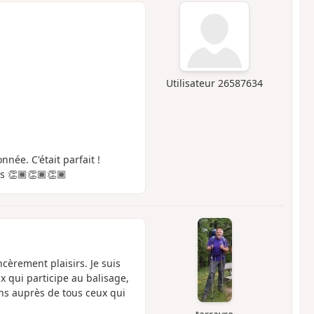
Utilisateur 26587634
nnée. C'était parfait !
ns 👏🏾👏🏾👏🏾
cèrement plaisirs. Je suis
ux qui participe au balisage,
ns auprès de tous ceux qui