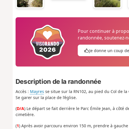
Pour continuer à prop
randonnée, soutenez-no
Je donne un coup d
Description de la randonnée
Accès :
Mayres
se situe sur la RN102, au pied du Col de l
Se garer sur la place de l’église.
(
D/A
) Le départ se fait derrière le Parc Émile Jean, à côté
cimetière.
(
1
) Après avoir parcouru environ 150 m, prendre à gauche l