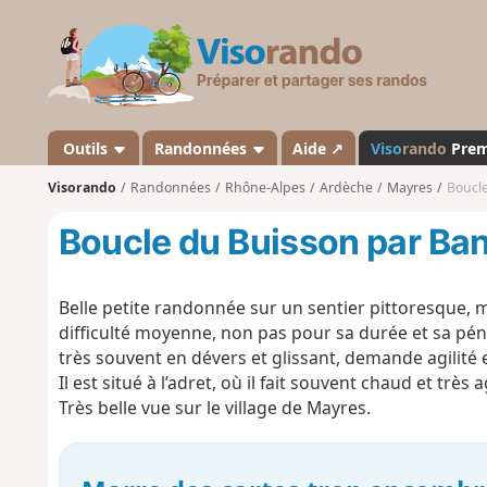
V
i
s
o
r
a
Outils
Randonnées
Aide ↗
Viso
rando
Pre
n
Visorando
Randonnées
Rhône-Alpes
Ardèche
Mayres
Boucl
d
o
Boucle du Buisson par Ba
Belle petite randonnée sur un sentier pittoresque, ma
difficulté moyenne, non pas pour sa durée et sa pénib
très souvent en dévers et glissant, demande agilité e
Il est situé à l’adret, où il fait souvent chaud et très
Très belle vue sur le village de Mayres.