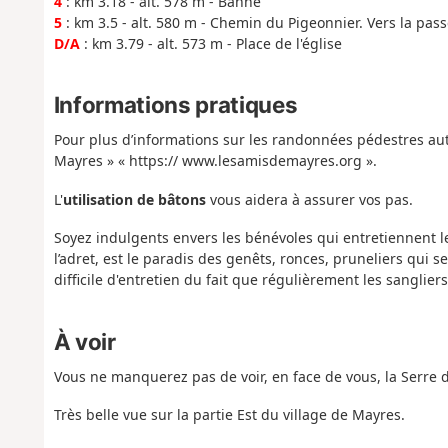
4
: km 3.18 - alt. 578 m - Banne
5
: km 3.5 - alt. 580 m - Chemin du Pigeonnier. Vers la passe
D/A
: km 3.79 - alt. 573 m - Place de l'église
Informations pratiques
Pour plus d’informations sur les randonnées pédestres auto
Mayres » « https:// www.lesamisdemayres.org ».
L'
utilisation de bâtons
vous aidera à assurer vos pas.
Soyez indulgents envers les bénévoles qui entretiennent le
l’adret, est le paradis des genêts, ronces, pruneliers qui
difficile d'entretien du fait que régulièrement les sanglier
À voir
Vous ne manquerez pas de voir, en face de vous, la Serre 
Très belle vue sur la partie Est du village de Mayres.