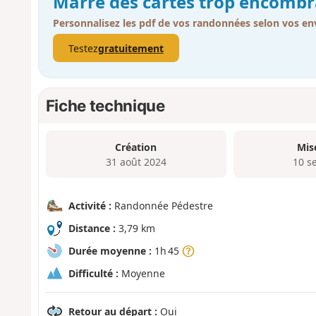
Marre des cartes trop encombr
Personnalisez les pdf de vos randonnées selon vos env
Testez
gratuitement
Fiche technique
Création
Mis
31 août 2024
10 s
Activité :
Randonnée Pédestre
Distance :
3,79 km
Durée moyenne :
1h 45
Difficulté :
Moyenne
Retour au départ :
Oui