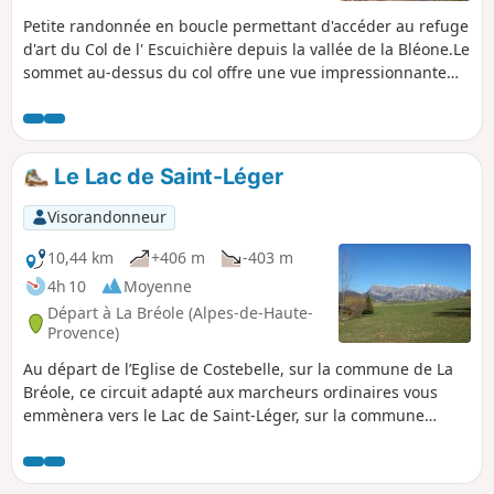
Petite randonnée en boucle permettant d'accéder au refuge
d'art du Col de l' Escuichière depuis la vallée de la Bléone.Le
sommet au-dessus du col offre une vue impressionnante
vers la vallée du Bès.
Le Lac de Saint-Léger
Visorandonneur
10,44 km
+406 m
-403 m
4h 10
Moyenne
Départ à La Bréole (Alpes-de-Haute-
Provence)
Au départ de l’Eglise de Costebelle, sur la commune de La
Bréole, ce circuit adapté aux marcheurs ordinaires vous
emmènera vers le Lac de Saint-Léger, sur la commune
voisine de Montclar.