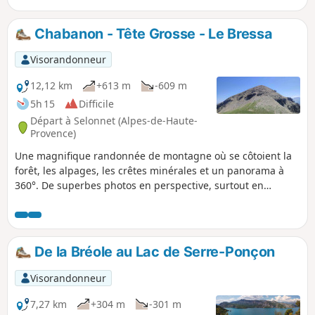
Chabanon - Tête Grosse - Le Bressa
Visorandonneur
12,12 km
+613 m
-609 m
5h 15
Difficile
Départ à Selonnet (Alpes-de-Haute-
Provence)
Une magnifique randonnée de montagne où se côtoient la
forêt, les alpages, les crêtes minérales et un panorama à
360°. De superbes photos en perspective, surtout en
automne avec les feuilles couleur rouille. Le parcours
comporte des passages vertigineux et 3 ascensions à forte
déclivité sur des sols pierreux parfois instables. Une
randonnée empreinte de nature, de sérénité dans un
De la Bréole au Lac de Serre-Ponçon
monde montagnard d'ailleurs.
Visorandonneur
7,27 km
+304 m
-301 m