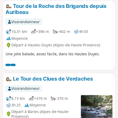
Tour de la Roche des Brigands depuis
Auribeau
Visorandonneur
10,31 km
+396 m
-402 m
4h 05
Moyenne
Départ à Hautes-Duyes (Alpes-de-Haute-Provence)
Une jolie balade, assez facile, dans les Hautes Duyes.
Le Tour des Clues de Verdaches
Visorandonneur
8,15 km
+379 m
-370 m
3h 25
Moyenne
Départ à Barles (Alpes-de-Haute-
Provence)