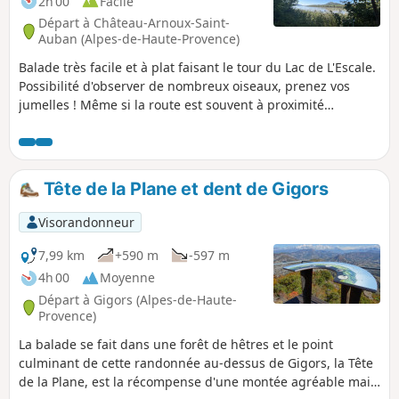
2h 00
Facile
Départ à Château-Arnoux-Saint-
Auban (Alpes-de-Haute-Provence)
Balade très facile et à plat faisant le tour du Lac de L'Escale.
Possibilité d'observer de nombreux oiseaux, prenez vos
jumelles ! Même si la route est souvent à proximité
immédiate, le chemin est toujours séparé de la chaussée.
Tête de la Plane et dent de Gigors
Visorandonneur
7,99 km
+590 m
-597 m
4h 00
Moyenne
Départ à Gigors (Alpes-de-Haute-
Provence)
La balade se fait dans une forêt de hêtres et le point
culminant de cette randonnée au-dessus de Gigors, la Tête
de la Plane, est la récompense d'une montée agréable mais