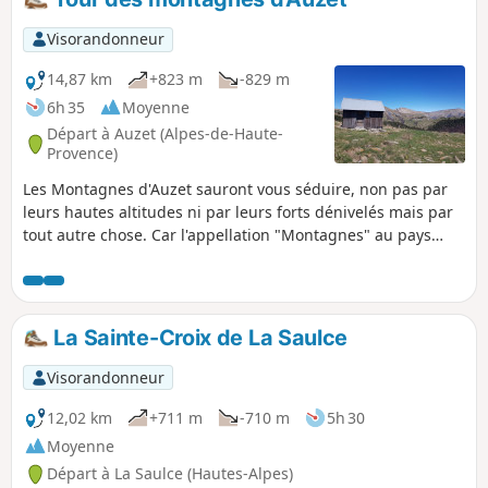
Visorandonneur
14,87 km
+823 m
-829 m
6h 35
Moyenne
Départ à Auzet (Alpes-de-Haute-
Provence)
Les Montagnes d'Auzet sauront vous séduire, non pas par
leurs hautes altitudes ni par leurs forts dénivelés mais par
tout autre chose. Car l'appellation "Montagnes" au pays
d'Auzet désigne les chalets d'alpages que la plupart des
fermes possédaient là-haut. Et ça vaut le détour.
La Sainte-Croix de La Saulce
Visorandonneur
12,02 km
+711 m
-710 m
5h 30
Moyenne
Départ à La Saulce (Hautes-Alpes)