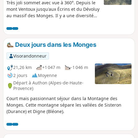
Très joli sommet avec vue à 360°. Depuis le
mont Ventoux jusqu'aux Écrins et du Dévoluy
au massif des Monges. Il y a une diversité
dans le tracé, très peu de goudron, de la
piste forestière et du sentier. Le sentier de
montée est bien agréable entre les chênes
et les buis.
Deux jours dans les Monges
Visorandonneur
21,26 km
+1 047 m
-1 046 m
2 jours
Moyenne
Départ à Authon (Alpes-de-Haute-
Provence)
Court mais passionnant séjour dans la Montagne des
Monges. Cette montagne sépare les vallées de Sisteron
(Durance) et Digne (Bléone).