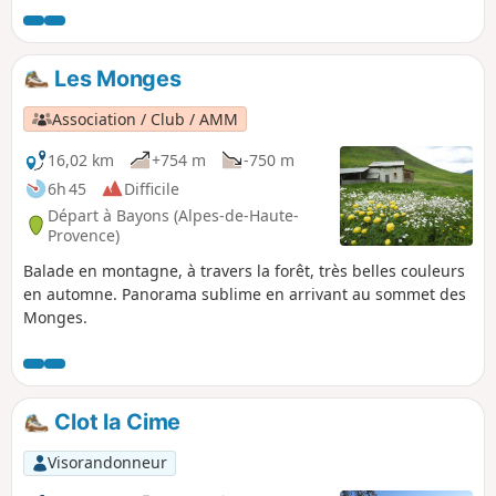
Blanche du côté de Digne etc... Contraste entre la montée
méditerranéenne plein Sud et la crête plus froide.
Les Monges
Association / Club / AMM
16,02 km
+754 m
-750 m
6h 45
Difficile
Départ à Bayons (Alpes-de-Haute-
Provence)
Balade en montagne, à travers la forêt, très belles couleurs
en automne. Panorama sublime en arrivant au sommet des
Monges.
Clot la Cime
Visorandonneur