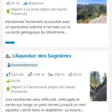
2h 10
Moyenne
Départ à La Javie (Alpes-de-Haute-
Provence)
Randonnée facilement accessible avec
un panorama sublime à l'arrivée sur la
curiosité géologique du Vélodrome,
mais aussi la Lame de Facibelle et les
Gorges du Bés. Parcours très agréable
au milieu d'une végétation variée.
L'Aqueduc des Sagnières
Visorandonneur
5,85 km
+248 m
-240 m
2h 25
Facile
Départ à Clamensane (Alpes-de-Haute-
Provence)
Une randonnée sans difficulté, ombragée et
variée qui longe un petit torrent jusqu'à un vieil
aqueduc caché dans la végétation. La boucle