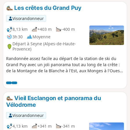
Les crêtes du Grand Puy
Visorandonneur
8,13 km
+403 m
-400 m
3h 30
Moyenne
Départ à Seyne (Alpes-de-Haute-
Provence)
Randonnée assez facile au départ de la station de ski du
Grand Puy avec un joli panorama tout au long de la crête :
de la Montagne de la Blanche à l'Est, aux Monges à l'Ouest,
en passant par le Pic de Bure.
Vieil Esclangon et panorama du
Vélodrome
Visorandonneur
4,13 km
+341 m
-341 m