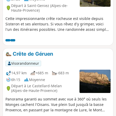
Départ à Saint-Geniez (Alpes-de-
Haute-Provence)
Cette impressionnante crête rocheuse est visible depuis
Sisteron et ses alentours. Si vous rêvez d'y grimper, voici
l'un des itinéraires possibles. Une randonnée assez simple
mais qui jouit d'une vue exceptionnelle sur les montagnes,
la vallée du Sasse et de la Durance.
Crête de Géruen
Visorandonneur
14,97 km
+685 m
-683 m
6h 15
Moyenne
Départ à Le Castellard-Melan
(Alpes-de-Haute-Provence)
Panorama garanti au sommet avec vue à 360° où seuls les
Monges cachent l'Oisans. Vue plein Sud jusqu’à la basse
Provence, en passant par la montagne de Lure, le Mont
Ventoux, le Dévoluy avec le Pic de Bure, la vallée de la