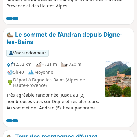
Provence et des Hautes-Alpes.
Le sommet de l'Andran depuis Digne-
les-Bains
Visorandonneur
12,52 km
+721 m
-720 m
5h 40
Moyenne
Départ à Digne-les-Bains (Alpes-de-
Haute-Provence)
Très agréable randonnée. Jusqu'au (3),
nombreuses vues sur Digne et ses alentours.
Au sommet de l'Andran (6), beau panorama à
360°. Au retour, très beau passage avant
Courbons.
Tour des montagnes d'Auzet