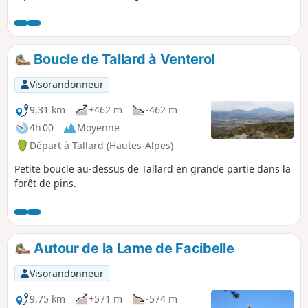
offre de beaux points de vue sur la vallée et les
pics alentours.
Boucle de Tallard à Venterol
Visorandonneur
9,31 km
+462 m
-462 m
4h 00
Moyenne
Départ à Tallard (Hautes-Alpes)
Petite boucle au-dessus de Tallard en grande partie dans la
forêt de pins.
Autour de la Lame de Facibelle
Visorandonneur
9,75 km
+571 m
-574 m