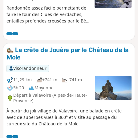
Randonnée assez facile permettant de
faire le tour des Clues de Verdaches,
entailles profondes creusées par le Bès
dans la montagne. Vous y trouverez de
jolis panoramas sur le Blayeul dans sa
première partie, avant de surplomber le
Bès sur le chemin du retour (possibilités
La crête de Jouère par le Château de la
de baignade en été).
Mole
Visorandonneur
11,29 km
+741 m
-741 m
5h 20
Moyenne
Départ à Valavoire (Alpes-de-Haute-
Provence)
À partir du joli village de Valavoire, une balade en crête
avec de superbes vues à 360° et visite au passage du
curieux site du Château de la Mole.