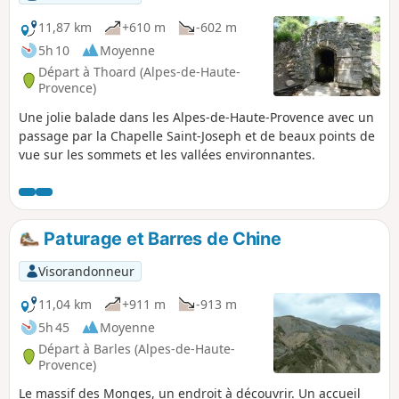
11,87 km
+610 m
-602 m
5h 10
Moyenne
Départ à Thoard (Alpes-de-Haute-
Provence)
Une jolie balade dans les Alpes-de-Haute-Provence avec un
passage par la Chapelle Saint-Joseph et de beaux points de
vue sur les sommets et les vallées environnantes.
Paturage et Barres de Chine
Visorandonneur
11,04 km
+911 m
-913 m
5h 45
Moyenne
Départ à Barles (Alpes-de-Haute-
Provence)
Le massif des Monges, un endroit à découvrir. Un accueil