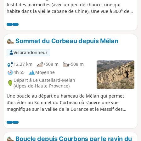
festif des marmottes (avec un peu de chance, une qui
habite dans la vieille cabane de Chine). Une vue à 360° de
tous les massifs des Alpes de Hautes Provence : Estrop,
Cloches de Barles, Cheval Blanc.
Sommet du Corbeau depuis Mélan
Visorandonneur
12,27 km
+508 m
-508 m
4h 55
Moyenne
Départ à Le Castellard-Melan
(Alpes-de-Haute-Provence)
Une boucle au départ du hameau de Mélan qui permet
d’accéder au Sommet du Corbeau où s'ouvre une vue
magnifique sur la vallée de la Durance et le Massif des
Monges. Le circuit alterne larges pistes, paysages ouverts
et passages en forêt. Il ne présente aucune difficulté.
Boucle depuis Courbons par le ravin du