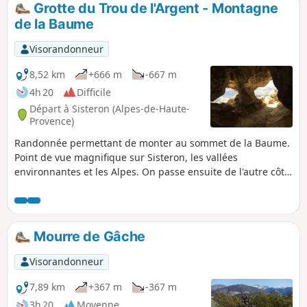
Grotte du Trou de l'Argent - Montagne
p
de la Baume
Visorandonneur
8,52 km
+666 m
-667 m
4h 20
Difficile
Départ à Sisteron (Alpes-de-Haute-
Provence)
Randonnée permettant de monter au sommet de la Baume.
Point de vue magnifique sur Sisteron, les vallées
environnantes et les Alpes. On passe ensuite de l'autre côté
de la montagne, montrant un paysage encore différent.
Mais, pour cela, il vous faudra tout d'abord passer par la
Grotte du Trou de l'Argent qui apportera un peu d'aventure
à ce parcours. Au cours de votre périple, vous emprunterez
Mourre de Gâche
aussi des mains courantes, petites échelles et traversée sur
balcon.
Visorandonneur
7,89 km
+367 m
-367 m
3h 20
Moyenne