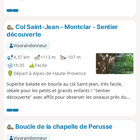
souvent en sous-bois donc on profite de jolies couleurs en
automne.
Col Saint-Jean - Montclar - Sentier
découverte
Visorandonneur
4,37 km
+113 m
-107 m
1h 35
Facile
Départ à Alpes-de-Haute-Provence
Superbe balade en boucle au col Saint-Jean, très facile,
idéale pour les petits et grands enfants ! "Sentier
découverte" avec affût pour observer les oiseaux près du
lac- Saint-Léger (ne pas oublier une paire de jumelles), un
site archéologique bien mystérieux, la Chapelle Saint-Léger,
une vue sur le fort de Dormillouse au sommet de la crête de
la Blanche ... Parcours très ombragé.
Boucle de la chapelle de Perusse
Visorandonneur