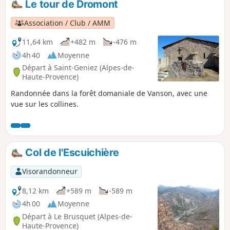
Le tour de Dromont
Association / Club / AMM
11,64 km
+482 m
-476 m
4h 40
Moyenne
Départ à Saint-Geniez (Alpes-de-
Haute-Provence)
Randonnée dans la forêt domaniale de Vanson, avec une
vue sur les collines.
Col de l'Escuichière
Visorandonneur
8,12 km
+589 m
-589 m
4h 00
Moyenne
Départ à Le Brusquet (Alpes-de-
Haute-Provence)