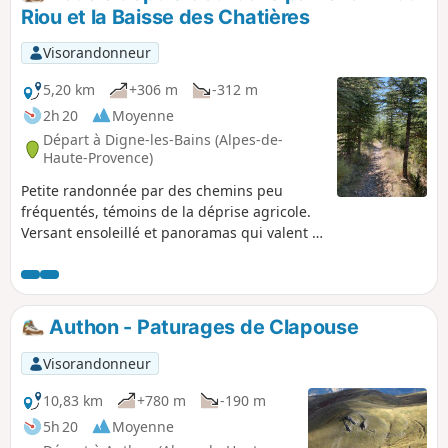
Riou et la Baisse des Chatières
Visorandonneur
5,20 km
+306 m
-312 m
2h 20
Moyenne
Départ à Digne-les-Bains (Alpes-de-
Haute-Provence)
Petite randonnée par des chemins peu
fréquentés, témoins de la déprise agricole.
Versant ensoleillé et panoramas qui valent le
voyage !
Authon - Paturages de Clapouse
Visorandonneur
10,83 km
+780 m
-190 m
5h 20
Moyenne