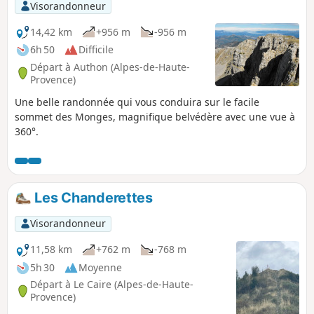
Visorandonneur
14,42 km
+956 m
-956 m
6h 50
Difficile
Départ à Authon (Alpes-de-Haute-
Provence)
Une belle randonnée qui vous conduira sur le facile
sommet des Monges, magnifique belvédère avec une vue à
360°.
Les Chanderettes
Visorandonneur
11,58 km
+762 m
-768 m
5h 30
Moyenne
Départ à Le Caire (Alpes-de-Haute-
Provence)