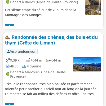
Départ à Barles (Alpes-de-Haute-Provence)
dans un vallon boisé et paisible, parfait pour conclure cette
aventure en pleine nature. Une randonnée à ne pas
Deuxième étape du séjour de 2 jours dans la
manquer pour les amateurs de paysages grandioses et de
Montagne des Monges.
tranquillité.
Randonnée des chênes, des buis et du
thym (Crête de Liman)
Visorandonneur
9,39 km
+644 m
-644 m
4h 30
Moyenne
Départ à Marcoux (Alpes-de-Haute-
Provence)
Très jolie randonnée, très bien balisée et parfaitement
orientée pour profiter du soleil tout au long de la journée.
La montée se fait au milieu des chênes et offre une très
belle vue sur la vallée de la Bléone et le massif des Trois
Évêchés. L'arrivée sur la crête ouvre une magnifique