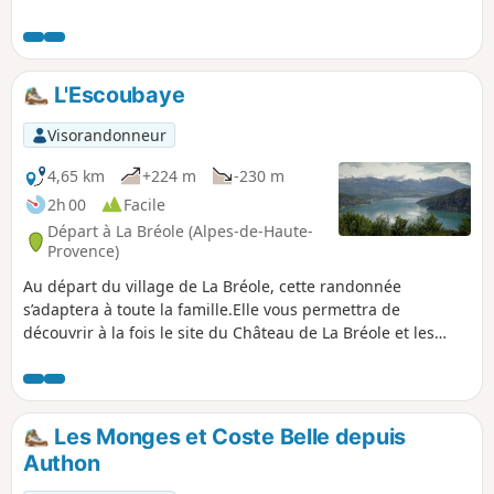
L'Escoubaye
Visorandonneur
4,65 km
+224 m
-230 m
2h 00
Facile
Départ à La Bréole (Alpes-de-Haute-
Provence)
Au départ du village de La Bréole, cette randonnée
s’adaptera à toute la famille.Elle vous permettra de
découvrir à la fois le site du Château de La Bréole et les
installations du Barrage de Serre-Ponçon, ouvrage essentiel
du patrimoine local du XXème siècle.
Les Monges et Coste Belle depuis
Authon