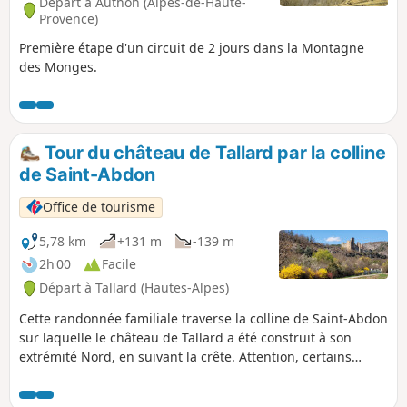
Départ à Authon (Alpes-de-Haute-
Provence)
Première étape d'un circuit de 2 jours dans la Montagne
des Monges.
Tour du château de Tallard par la colline
de Saint-Abdon
Office de tourisme
5,78 km
+131 m
-139 m
2h 00
Facile
Départ à Tallard (Hautes-Alpes)
Cette randonnée familiale traverse la colline de Saint-Abdon
sur laquelle le château de Tallard a été construit à son
extrémité Nord, en suivant la crête. Attention, certains
passages longent la falaise. Elle permet de profiter du
magnifique panorama sur la vallée de la Durance, la