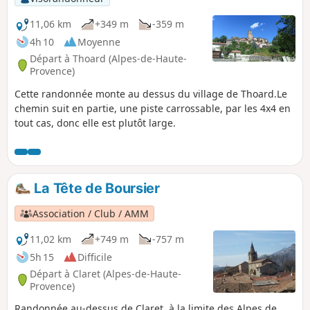
11,06 km
+349 m
-359 m
4h 10
Moyenne
Départ à Thoard (Alpes-de-Haute-
Provence)
Cette randonnée monte au dessus du village de Thoard.Le
chemin suit en partie, une piste carrossable, par les 4x4 en
tout cas, donc elle est plutôt large.
La Tête de Boursier
Association / Club / AMM
11,02 km
+749 m
-757 m
5h 15
Difficile
Départ à Claret (Alpes-de-Haute-
Provence)
Randonnée au-dessus de Claret, à la limite des Alpes de