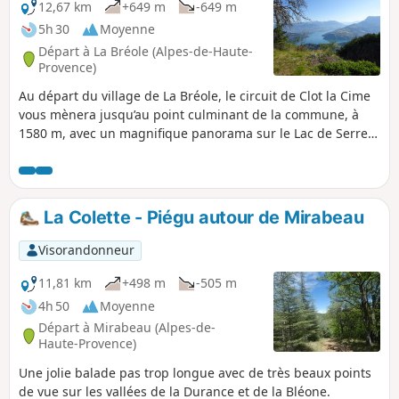
12,67 km
+649 m
-649 m
5h 30
Moyenne
Départ à La Bréole (Alpes-de-Haute-
Provence)
Au départ du village de La Bréole, le circuit de Clot la Cime
vous mènera jusqu’au point culminant de la commune, à
1580 m, avec un magnifique panorama sur le Lac de Serre-
Ponçon et la vallée de la Durance. Randonnée classée en
difficulté "Moyenne" mais assez longue.
La Colette - Piégu autour de Mirabeau
Visorandonneur
11,81 km
+498 m
-505 m
4h 50
Moyenne
Départ à Mirabeau (Alpes-de-
Haute-Provence)
Une jolie balade pas trop longue avec de très beaux points
de vue sur les vallées de la Durance et de la Bléone.