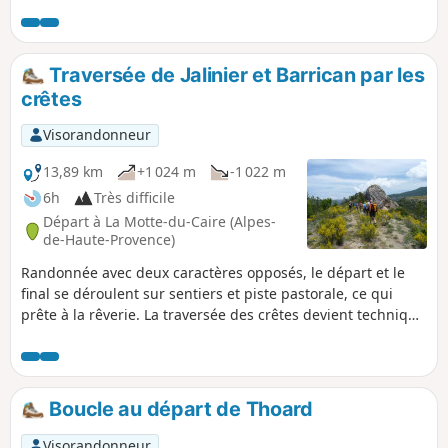
raide. Le panorama sur la plaine de Turriers est superbe et
complété par table d'orientation décrivant les sommets
alentours.
Traversée de Jalinier et Barrican par les
crêtes
Visorandonneur
13,89 km
+1 024 m
-1 022 m
6h
Très difficile
Départ à La Motte-du-Caire (Alpes-
de-Haute-Provence)
Randonnée avec deux caractères opposés, le départ et le
final se déroulent sur sentiers et piste pastorale, ce qui
prête à la rêverie. La traversée des crêtes devient technique
(sans grosses difficultés) à mesure que l'on se rapproche du
sommet de Jalinier, le tout sans sentier réel mais un
passage est ouvert dans la végétation et la barre rocheuse
du sommet. Avec une sortie inattendue pour passer le
Boucle au départ de Thoard
bastion sommital. Voir infos pratiques concernant le final
du sommet de Jalinier.
Visorandonneur