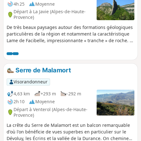
4h 25
Moyenne
Départ à La Javie (Alpes-de-Haute-
Provence)
De très beaux paysages autour des formations géologiques
particulières de la région et notamment la caractéristique
Lame de Facibelle, impressionnante « tranche » de roche. Le
parcours est balisé Jaune.
Serre de Malamort
Visorandonneur
4,63 km
+293 m
-292 m
2h 10
Moyenne
Départ à Venterol (Alpes-de-Haute-
Provence)
La crête du Serre de Malamort est un balcon remarquable
d'où l'on bénéficie de vues superbes en particulier sur le
Dévoluy, les Écrins et la vallée de la Durance. On chemine