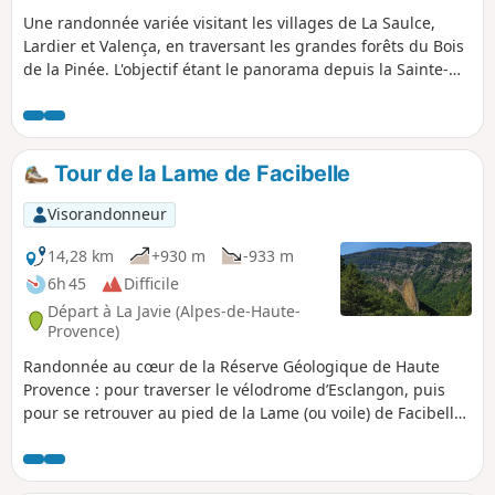
Une randonnée variée visitant les villages de La Saulce,
Lardier et Valença, en traversant les grandes forêts du Bois
de la Pinée. L'objectif étant le panorama depuis la Sainte-
Croix, véritable promontoire de la vallée de la Durance.
Tour de la Lame de Facibelle
Visorandonneur
14,28 km
+930 m
-933 m
6h 45
Difficile
Départ à La Javie (Alpes-de-Haute-
Provence)
Randonnée au cœur de la Réserve Géologique de Haute
Provence : pour traverser le vélodrome d’Esclangon, puis
pour se retrouver au pied de la Lame (ou voile) de Facibelle :
une merveille de finesse. Mais aussi pour remonter le
temps avec l'ancien ermitage orthodoxe Saint-Jean du
Désert, sans oublier les hameaux et villages abandonnés