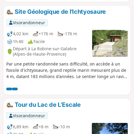
Montagne de Céüse et le Pic de Bure. Le retour se fait par la
plaine, côté Durance, le long des vergers, vignes et jardins
Site Géologique de l'Ichtyosaure
familiaux.
Visorandonneur
4,02 km
+176 m
-176 m
1h 40
Facile
Départ à La Robine-sur-Galabre
(Alpes-de-Haute-Provence)
Par une petite randonnée sans difficulté, on accède à un
fossile d'ichtyosaure, grand reptile marin mesurant plus de
4 m, datant 183 millions d'années. Le sentier longe un ravin
plutôt frais avant de s'élever dans un versant boisé de
chênes pubescents puis de hêtres, jusqu'au Col du Jas. Le
site archéologique se situe 200 m après le col.
Tour du Lac de L’Escale
Visorandonneur
6,89 km
+8 m
-10 m