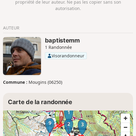
propriété de leur auteur. Ne pas les copier sans son
autorisation.
AUTEUR
baptistemm
1 Randonnée
Visorandonneur
Commune :
Mougins (06250)
Carte de la randonnée
1
9
2
3