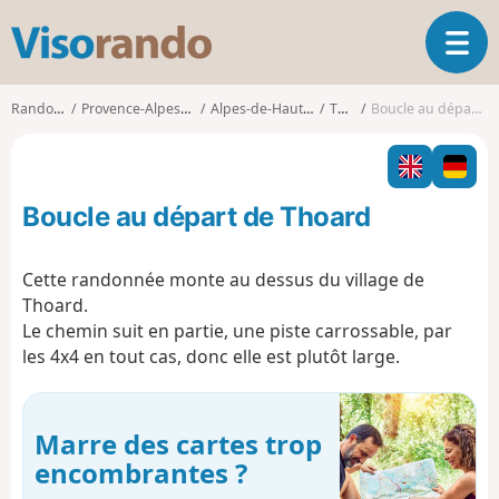
V
O
i
u
s
v
o
Randonnées
Provence-Alpes-Côte d'Azur
Alpes-de-Haute-Provence
Thoard
Boucle au départ de Thoard
r
r
i
a
r
n
l
d
Boucle au départ de Thoard
a
o
n
a
Cette randonnée monte au dessus du village de
v
Thoard.
i
Le chemin suit en partie, une piste carrossable, par
g
les 4x4 en tout cas, donc elle est plutôt large.
a
t
i
o
Marre des cartes trop
n
encombrantes ?