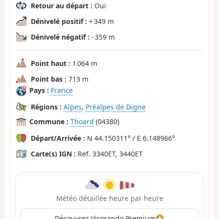
Retour au départ :
Oui
Dénivelé positif :
+ 349 m
Dénivelé négatif :
- 359 m
Point haut :
1 064 m
Point bas :
713 m
Pays :
France
Régions :
Alpes
,
Préalpes de Digne
Commune :
Thoard
(04380)
Départ/Arrivée :
N 44.150311° / E 6.148966°
Carte(s) IGN :
Ref. 3340ET, 3440ET
Météo détaillée heure par heure
Découvrez Visorando Premium