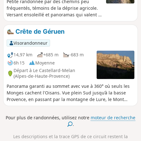
Petite randonnée par des chemins peu
aventure en pleine nature. Une randonnée à ne pas
fréquentés, témoins de la déprise agricole.
manquer pour les amateurs de paysages grandioses et de
Versant ensoleillé et panoramas qui valent le
tranquillité.
voyage !
Crête de Géruen
Visorandonneur
14,97 km
+685 m
-683 m
6h 15
Moyenne
Départ à Le Castellard-Melan
(Alpes-de-Haute-Provence)
Panorama garanti au sommet avec vue à 360° où seuls les
Monges cachent l'Oisans. Vue plein Sud jusqu’à la basse
Provence, en passant par la montagne de Lure, le Mont
Ventoux, le Dévoluy avec le Pic de Bure, la vallée de la
Blanche du côté de Digne etc... Contraste entre la montée
Pour plus de randonnées, utilisez notre
moteur de recherche
méditerranéenne plein Sud et la crête plus froide.
.
Les descriptions et la trace GPS de ce circuit restent la