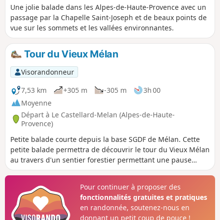
Une jolie balade dans les Alpes-de-Haute-Provence avec un
passage par la Chapelle Saint-Joseph et de beaux points de
vue sur les sommets et les vallées environnantes.
Tour du Vieux Mélan
Visorandonneur
7,53 km
+305 m
-305 m
3h 00
Moyenne
Départ à Le Castellard-Melan (Alpes-de-Haute-
Provence)
Petite balade courte depuis la base SGDF de Mélan. Cette
petite balade permettra de découvrir le tour du Vieux Mélan
au travers d'un sentier forestier permettant une pause
fraicheur.Attention certains passages empruntent des
barrières à refermer. Un point d'eau se trouve au cimetière
Pour continuer à proposer des
près de la Chapelle. La première partie sur la piste DFCI est
fonctionnalités gratuites et pratiques
au soleil, le reste est à l'ombre sur le sentier forestier.
en randonnée, soutenez-nous en
donnant un petit coup de pouce !