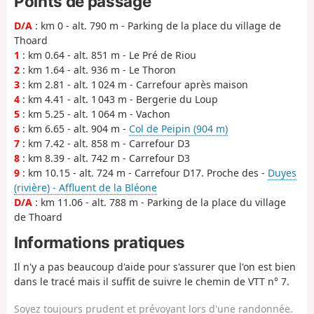
Points de passage
D/A
: km 0 - alt. 790 m - Parking de la place du village de
Thoard
1
: km 0.64 - alt. 851 m - Le Pré de Riou
2
: km 1.64 - alt. 936 m - Le Thoron
3
: km 2.81 - alt. 1 024 m - Carrefour après maison
4
: km 4.41 - alt. 1 043 m - Bergerie du Loup
5
: km 5.25 - alt. 1 064 m - Vachon
6
: km 6.65 - alt. 904 m -
Col de Peipin (904 m)
7
: km 7.42 - alt. 858 m - Carrefour D3
8
: km 8.39 - alt. 742 m - Carrefour D3
9
: km 10.15 - alt. 724 m - Carrefour D17. Proche des -
Duyes
(rivière) - Affluent de la Bléone
D/A
: km 11.06 - alt. 788 m - Parking de la place du village
de Thoard
Informations pratiques
Il n'y a pas beaucoup d'aide pour s'assurer que l'on est bien
dans le tracé mais il suffit de suivre le chemin de VTT n° 7.
Soyez toujours prudent et prévoyant lors d'une randonnée.