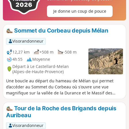
Je donne un coup de pouce
Sommet du Corbeau depuis Mélan
Visorandonneur
12,27 km
+508 m
-508 m
4h 55
Moyenne
Départ à Le Castellard-Melan
(Alpes-de-Haute-Provence)
Une boucle au départ du hameau de Mélan qui permet
d’accéder au Sommet du Corbeau où s'ouvre une vue
magnifique sur la vallée de la Durance et le Massif des
Monges. Le circuit alterne larges pistes, paysages ouverts
et passages en forêt. Il ne présente aucune difficulté.
Tour de la Roche des Brigands depuis
Auribeau
Visorandonneur