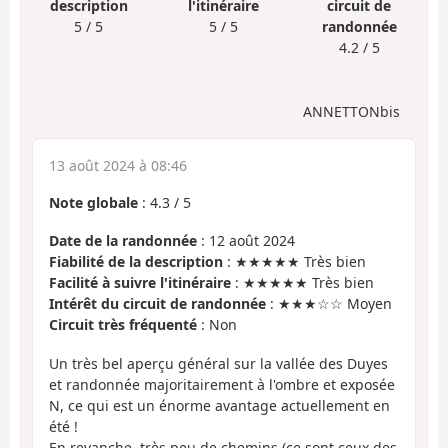
description
l'itinéraire
circuit de
5 / 5
5 / 5
randonnée
4.2 / 5
ANNETTONbis
13 août 2024 à 08:46
Note globale
:
4.3
/
5
Date de la randonnée
: 12 août 2024
Fiabilité de la description
: ★★★★★ Très bien
Facilité à suivre l'itinéraire
: ★★★★★ Très bien
Intérêt du circuit de randonnée
: ★★★☆☆ Moyen
Circuit très fréquenté
: Non
Un très bel aperçu général sur la vallée des Duyes
et randonnée majoritairement à l'ombre et exposée
N, ce qui est un énorme avantage actuellement en
été !
En revanche, très peu de chemins (ce sont ceux des