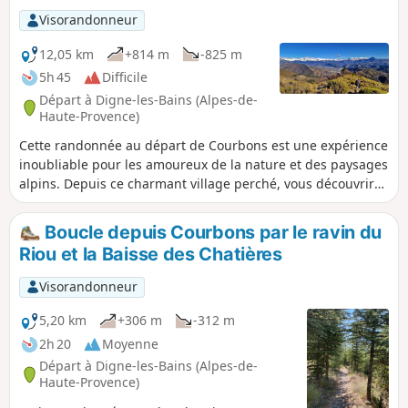
Visorandonneur
12,05 km
+814 m
-825 m
5h 45
Difficile
Départ à Digne-les-Bains (Alpes-de-
Haute-Provence)
Cette randonnée au départ de Courbons est une expérience
inoubliable pour les amoureux de la nature et des paysages
alpins. Depuis ce charmant village perché, vous découvrirez
des trésors patrimoniaux tels que l'Église Notre-Dame-des-
Anges, le moulin médiéval et le beffroi. La montée vers le
Boucle depuis Courbons par le ravin du
Martignon offre de beaux panoramas sur les Préalpes de
Riou et la Baisse des Chatières
Digne. Une fois au sommet du Martignon, préparez-vous à
être émerveillé par une vue spectaculaire sur le Massif des
Visorandonneur
Trois Évêchés. Par temps clair, vous pourrez distinguer les
Monges, les cloches de Barles et même le fort de
5,20 km
+306 m
-312 m
Dormillouse. La montée finale vers la Bigue, bien que raide,
2h 20
Moyenne
est récompensée par un panorama à 360° à couper le
Départ à Digne-les-Bains (Alpes-de-
souffle. Le retour par la Baisse des Chatières vous plonge
Haute-Provence)
dans un vallon boisé et paisible, parfait pour conclure cette