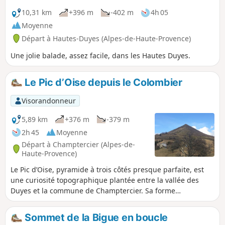
10,31 km
+396 m
-402 m
4h 05
Moyenne
Départ à Hautes-Duyes (Alpes-de-Haute-Provence)
Une jolie balade, assez facile, dans les Hautes Duyes.
Le Pic d’Oise depuis le Colombier
Visorandonneur
5,89 km
+376 m
-379 m
2h 45
Moyenne
Départ à Champtercier (Alpes-de-
Haute-Provence)
Le Pic d’Oise, pyramide à trois côtés presque parfaite, est
une curiosité topographique plantée entre la vallée des
Duyes et la commune de Champtercier. Sa forme
inhabituelle est une invitation à y monter pour découvrir
ses arêtes et son environnement. Nota : bien lire les
Sommet de la Bigue en boucle
informations pratiques.