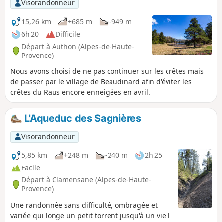
Visorandonneur
15,26 km
+685 m
-949 m
6h 20
Difficile
Départ à Authon (Alpes-de-Haute-
Provence)
Nous avons choisi de ne pas continuer sur les crêtes mais
de passer par le village de Beaudinard afin d'éviter les
crêtes du Raus encore enneigées en avril.
L'Aqueduc des Sagnières
Visorandonneur
5,85 km
+248 m
-240 m
2h 25
Facile
Départ à Clamensane (Alpes-de-Haute-
Provence)
Une randonnée sans difficulté, ombragée et
variée qui longe un petit torrent jusqu'à un vieil