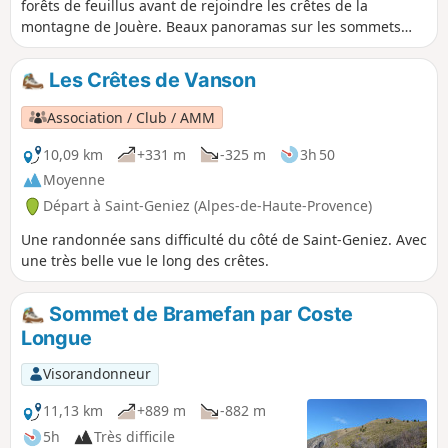
forêts de feuillus avant de rejoindre les crêtes de la
montagne de Jouère. Beaux panoramas sur les sommets
alentours dont les Écrins.
Les Crêtes de Vanson
Association / Club / AMM
10,09 km
+331 m
-325 m
3h 50
Moyenne
Départ à Saint-Geniez (Alpes-de-Haute-Provence)
Une randonnée sans difficulté du côté de Saint-Geniez. Avec
une très belle vue le long des crêtes.
Sommet de Bramefan par Coste
Longue
Visorandonneur
11,13 km
+889 m
-882 m
5h
Très difficile