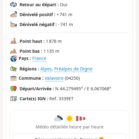
Retour au départ :
Oui
Dénivelé positif :
+ 741 m
Dénivelé négatif :
- 741 m
Point haut :
1 878 m
Point bas :
1 135 m
Pays :
France
Régions :
Alpes
,
Préalpes de Digne
Commune :
Valavoire
(04250)
Départ/Arrivée :
N 44.279495° / E 6.067068°
Carte(s) IGN :
Ref. 3339ET
Météo détaillée heure par heure