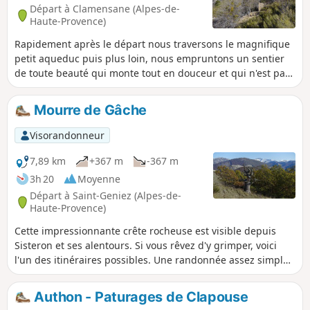
Départ à Clamensane (Alpes-de-
Haute-Provence)
Rapidement après le départ nous traversons le magnifique
petit aqueduc puis plus loin, nous empruntons un sentier
de toute beauté qui monte tout en douceur et qui n'est pas
référencé sur les cartes IGN sur les 2/3 du dénivelé. Dans
chaque éclaircie de la forêt, nous profitons du belles vues
Mourre de Gâche
sur le vallon des Graves et le vallon de Vermeil et profitons
d'un vue panoramique au sommet depuis le Mont Ventoux
Visorandonneur
d'un côté jusqu'au massif des Écrins.
7,89 km
+367 m
-367 m
3h 20
Moyenne
Départ à Saint-Geniez (Alpes-de-
Haute-Provence)
Cette impressionnante crête rocheuse est visible depuis
Sisteron et ses alentours. Si vous rêvez d'y grimper, voici
l'un des itinéraires possibles. Une randonnée assez simple
mais qui jouit d'une vue exceptionnelle sur les montagnes,
la vallée du Sasse et de la Durance.
Authon - Paturages de Clapouse