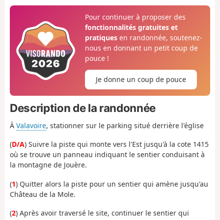
Pour continuer à proposer des
fonctionnalités gratuites et
pratiques
en randonnée, soutenez-
nous en donnant un petit coup de
pouce !
Je donne un coup de pouce
Description de la randonnée
À
Valavoire
, stationner sur le parking situé derrière l'église
(
D/A
) Suivre la piste qui monte vers l'Est jusqu'à la cote 1415
où se trouve un panneau indiquant le sentier conduisant à
la montagne de Jouère.
(
1
) Quitter alors la piste pour un sentier qui amène jusqu'au
Château de la Mole.
(
2
) Après avoir traversé le site, continuer le sentier qui