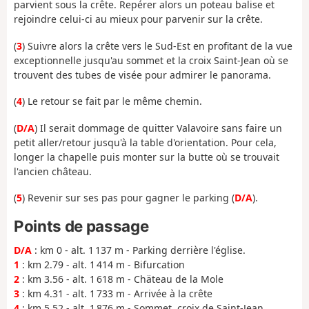
parvient sous la crête. Repérer alors un poteau balise et
rejoindre celui-ci au mieux pour parvenir sur la crête.
(
3
) Suivre alors la crête vers le Sud-Est en profitant de la vue
exceptionnelle jusqu'au sommet et la croix Saint-Jean où se
trouvent des tubes de visée pour admirer le panorama.
(
4
) Le retour se fait par le même chemin.
(
D/A
) Il serait dommage de quitter Valavoire sans faire un
petit aller/retour jusqu'à la table d'orientation. Pour cela,
longer la chapelle puis monter sur la butte où se trouvait
l'ancien château.
(
5
) Revenir sur ses pas pour gagner le parking (
D/A
).
Points de passage
D/A
: km 0 - alt. 1 137 m - Parking derrière l'église.
1
: km 2.79 - alt. 1 414 m - Bifurcation
2
: km 3.56 - alt. 1 618 m - Chäteau de la Mole
3
: km 4.31 - alt. 1 733 m - Arrivée à la crête
4
: km 5.52 - alt. 1 876 m - Sommet, croix de Saint-Jean