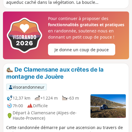
aqueduc caché dans la végétation. La boucle
offre de beaux points de vue sur la vallée et les
pics alentours.
Pour continuer à proposer des
fonctionnalités gratuites et pratiques
en randonnée, soutenez-nous en
donnant un petit coup de pouce !
Je donne un coup de pouce
De Clamensane aux crêtes de la
montagne de Jouère
Visorandonneur
12,37 km
+1 224 m
-63 m
7h 00
Difficile
Départ à Clamensane (Alpes-de-
Haute-Provence)
Cette randonnée démarre par une ascension au travers de