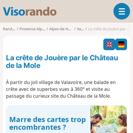
V
O
i
u
s
v
o
Randonnées
Provence-Alpes-Côte d'Azur
Alpes-de-Haute-Provence
Valavoire
La crête de Jouère par le Château de la Mole
r
r
i
a
r
n
l
d
La crête de Jouère par le Château
a
o
n
de la Mole
a
v
À partir du joli village de Valavoire, une balade en
i
crête avec de superbes vues à 360° et visite au
g
a
passage du curieux site du Château de la Mole.
t
i
o
Marre des cartes trop
n
encombrantes ?