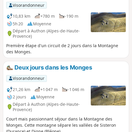
Visorandonneur
10,83 km
+780 m
-190 m
5h 20
Moyenne
Départ à Authon (Alpes-de-Haute-
Provence)
Première étape d'un circuit de 2 jours dans la Montagne
des Monges.
Deux jours dans les Monges
Visorandonneur
21,26 km
+1 047 m
-1 046 m
2 jours
Moyenne
Départ à Authon (Alpes-de-Haute-
Provence)
Court mais passionnant séjour dans la Montagne des
Monges. Cette montagne sépare les vallées de Sisteron
(Durance) et Digne (Bléone).