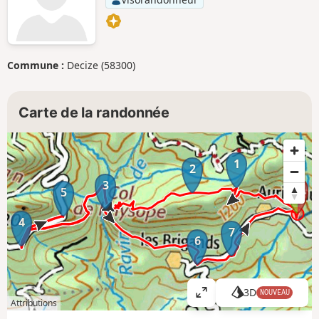
Commune :
Decize (58300)
Carte de la randonnée
1
2
3
5
4
7
6
3D
NOUVEAU
A
Attributions
ff