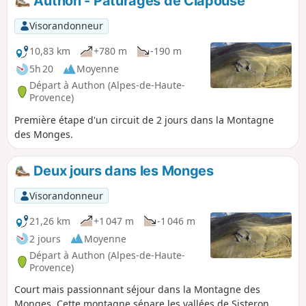
Authon - Paturages de Clapouse
Visorandonneur
10,83 km
+780 m
-190 m
5h 20
Moyenne
Départ à Authon (Alpes-de-Haute-
Provence)
Première étape d'un circuit de 2 jours dans la Montagne
des Monges.
Deux jours dans les Monges
Visorandonneur
21,26 km
+1 047 m
-1 046 m
2 jours
Moyenne
Départ à Authon (Alpes-de-Haute-
Provence)
Court mais passionnant séjour dans la Montagne des
Monges. Cette montagne sépare les vallées de Sisteron