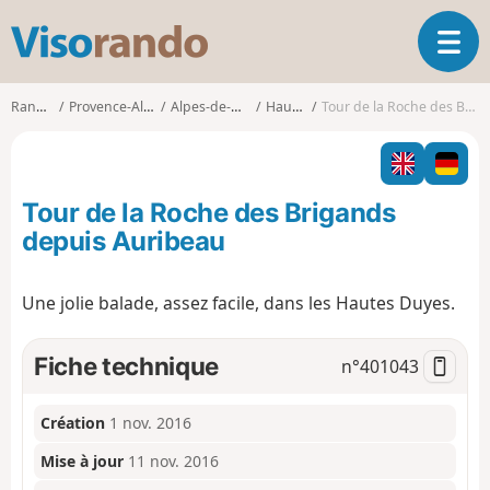
V
O
i
u
s
v
o
Randonnées
Provence-Alpes-Côte d'Azur
Alpes-de-Haute-Provence
Hautes-Duyes
Tour de la Roche des Brigands depuis Auribeau
r
r
i
a
r
n
l
d
Tour de la Roche des Brigands
a
o
n
depuis Auribeau
a
v
Une jolie balade, assez facile, dans les Hautes Duyes.
i
g
a
Fiche technique
n°
401043
t
i
o
Création
1 nov. 2016
n
Mise à jour
11 nov. 2016