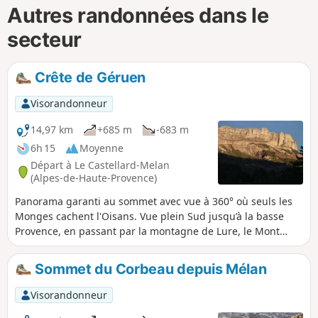
Autres randonnées dans le
secteur
Crête de Géruen
Visorandonneur
14,97 km
+685 m
-683 m
6h 15
Moyenne
Départ à Le Castellard-Melan
(Alpes-de-Haute-Provence)
Panorama garanti au sommet avec vue à 360° où seuls les
Monges cachent l'Oisans. Vue plein Sud jusqu’à la basse
Provence, en passant par la montagne de Lure, le Mont
Ventoux, le Dévoluy avec le Pic de Bure, la vallée de la
Blanche du côté de Digne etc... Contraste entre la montée
Sommet du Corbeau depuis Mélan
méditerranéenne plein Sud et la crête plus froide.
Visorandonneur