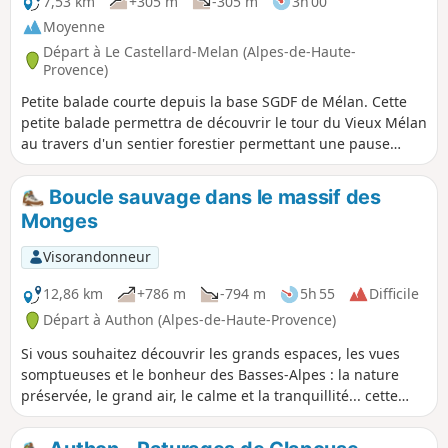
7,53 km
+305 m
-305 m
3h 00
Moyenne
Départ à Le Castellard-Melan (Alpes-de-Haute-
Provence)
Petite balade courte depuis la base SGDF de Mélan. Cette
petite balade permettra de découvrir le tour du Vieux Mélan
au travers d'un sentier forestier permettant une pause
fraicheur.Attention certains passages empruntent des
barrières à refermer. Un point d'eau se trouve au cimetière
Boucle sauvage dans le massif des
près de la Chapelle. La première partie sur la piste DFCI est
Monges
au soleil, le reste est à l'ombre sur le sentier forestier.
Visorandonneur
12,86 km
+786 m
-794 m
5h 55
Difficile
Départ à Authon (Alpes-de-Haute-Provence)
Si vous souhaitez découvrir les grands espaces, les vues
somptueuses et le bonheur des Basses-Alpes : la nature
préservée, le grand air, le calme et la tranquillité... cette
jolie boucle pédestre vous ravira.