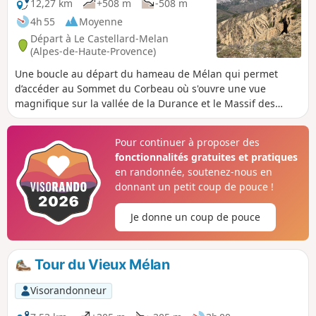
12,27 km
+508 m
-508 m
4h 55
Moyenne
Départ à Le Castellard-Melan
(Alpes-de-Haute-Provence)
Une boucle au départ du hameau de Mélan qui permet
d’accéder au Sommet du Corbeau où s'ouvre une vue
magnifique sur la vallée de la Durance et le Massif des
Monges. Le circuit alterne larges pistes, paysages ouverts
et passages en forêt. Il ne présente aucune difficulté.
Pour continuer à proposer des
fonctionnalités gratuites et pratiques
en randonnée, soutenez-nous en
donnant un petit coup de pouce !
Je donne un coup de pouce
Tour du Vieux Mélan
Visorandonneur