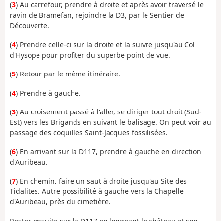
(
3
) Au carrefour, prendre à droite et après avoir traversé le
ravin de Bramefan, rejoindre la D3, par le Sentier de
Découverte.
(
4
) Prendre celle-ci sur la droite et la suivre jusqu'au Col
d'Hysope pour profiter du superbe point de vue.
(
5
) Retour par le même itinéraire.
(
4
) Prendre à gauche.
(
3
) Au croisement passé à l'aller, se diriger tout droit (Sud-
Est) vers les Brigands en suivant le balisage. On peut voir au
passage des coquilles Saint-Jacques fossilisées.
(
6
) En arrivant sur la D117, prendre à gauche en direction
d'Auribeau.
(
7
) En chemin, faire un saut à droite jusqu'au Site des
Tidalites. Autre possibilité à gauche vers la Chapelle
d'Auribeau, près du cimetière.
Rester ensuite sur la D117 en longeant le château et son