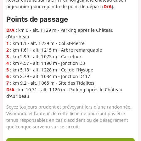
pigeonnier pour rejoindre le point de départ (
D/A
).
Points de passage
D/A
: km 0 - alt. 1 129 m - Parking après le Château
d'Auribeau
1
: km 1.1 - alt. 1 239 m - Col St-Pierre
2
: km 1.61 - alt. 1 215 m - Arbre remarquable
3
: km 2.99 - alt. 1 075 m - Carrefour
4
: km 4.57 - alt. 1 190 m - Jonction D3
5
: km 5.18 - alt. 1 228 m - Col de l'Hysope
6
: km 8.79 - alt. 1 034 m - Jonction D117
7
: km 9.2 - alt. 1 065 m - Site des Tidalites
D/A
: km 10.31 - alt. 1 126 m - Parking après le Château
d'Auribeau
Soyez toujours prudent et prévoyant lors d'une randonnée.
Visorando et l'auteur de cette fiche ne pourront pas être
tenus responsables en cas d'accident ou de désagrément
quelconque survenu sur ce circuit.