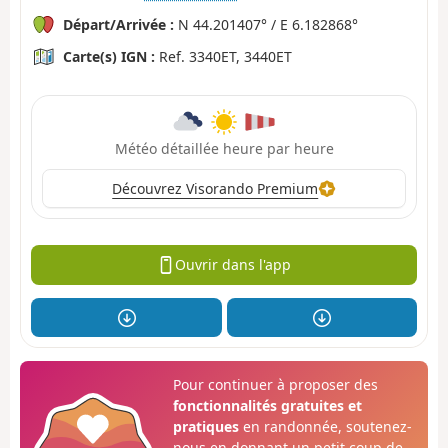
Départ/Arrivée :
N 44.201407° / E 6.182868°
Carte(s) IGN :
Ref. 3340ET, 3440ET
Météo détaillée heure par heure
Découvrez Visorando Premium
Ouvrir dans l'app
Pour continuer à proposer des
fonctionnalités gratuites et
pratiques
en randonnée, soutenez-
nous en donnant un petit coup de