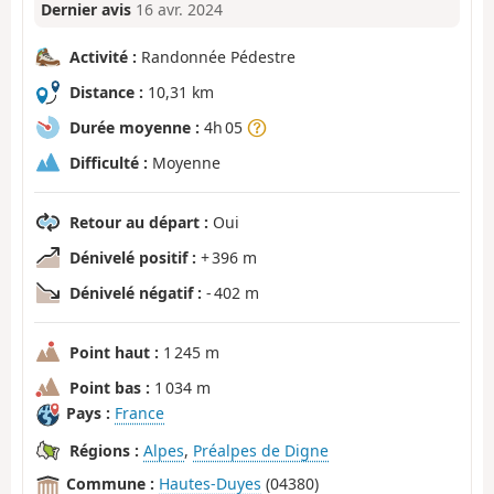
Dernier avis
16 avr. 2024
Activité :
Randonnée Pédestre
Distance :
10,31 km
Durée moyenne :
4h 05
Difficulté :
Moyenne
Retour au départ :
Oui
Dénivelé positif :
+ 396 m
Dénivelé négatif :
- 402 m
Point haut :
1 245 m
Point bas :
1 034 m
Pays :
France
Régions :
Alpes
,
Préalpes de Digne
Commune :
Hautes-Duyes
(04380)