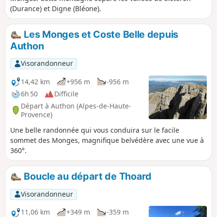
(Durance) et Digne (Bléone).
Les Monges et Coste Belle depuis
Authon
Visorandonneur
14,42 km
+956 m
-956 m
6h 50
Difficile
Départ à Authon (Alpes-de-Haute-
Provence)
Une belle randonnée qui vous conduira sur le facile
sommet des Monges, magnifique belvédère avec une vue à
360°.
Boucle au départ de Thoard
Visorandonneur
11,06 km
+349 m
-359 m