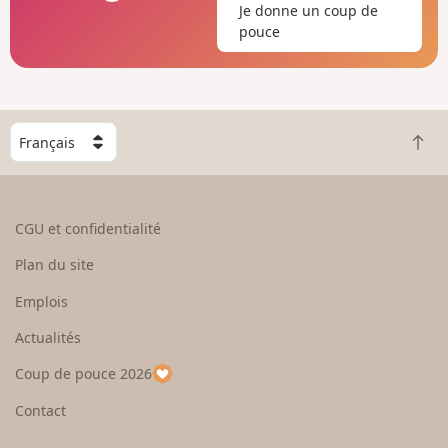
Je donne un coup de
pouce
C
R
h
e
o
t
i
o
s
CGU et confidentialité
u
i
r
s
Plan du site
e
s
n
e
Emplois
h
z
Actualités
a
u
u
n
Coup de pouce 2026
t
p
a
Contact
y
s