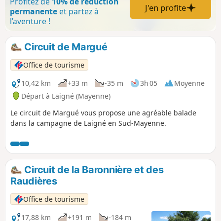
Profitez de
10% de réduction
J'en profite
permanente
et partez à
l’aventure !
Circuit de Margué
Office de tourisme
10,42 km
+33 m
-35 m
3h 05
Moyenne
Départ à Laigné (Mayenne)
Le circuit de Margué vous propose une agréable balade
dans la campagne de Laigné en Sud-Mayenne.
Circuit de la Baronnière et des
Raudières
Office de tourisme
17,88 km
+191 m
-184 m