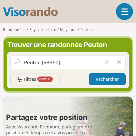
V
O
i
u
s
v
o
Randonnées
Pays de la Loire
Mayenne
Peuton
r
r
i
a
Trouver une randonnée Peuton
r
n
l
d
a
o
A
V
n
u
i
a
t
d
v
Filtres
Rechercher
NOUVEAU
o
e
i
u
r
g
r
l
a
d
e
t
e
c
i
m
h
Partagez votre position
o
o
a
n
i
m
Avec Visorando Premium, partagez votre
p
position en temps réel à vos proches et