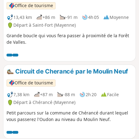
Office de tourisme
13,43 km
+86 m
-91 m
4h 05
Moyenne
Départ à Saint-Fort (Mayenne)
Grande boucle qui vous fera passer à proximité de la Forêt
de Valles.
Circuit de Cherancé par le Moulin Neuf
Office de tourisme
7,38 km
+87 m
-88 m
2h 20
Facile
Départ à Chérancé (Mayenne)
Petit parcours sur la commune de Chérancé durant lequel
vous passerez l'Oudon au niveau du Moulin Neuf.