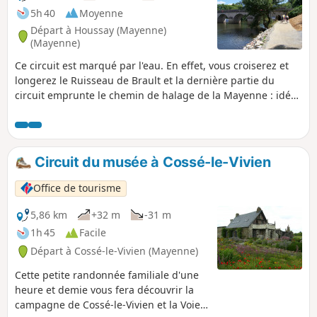
5h 40
Moyenne
Départ à Houssay (Mayenne)
(Mayenne)
Ce circuit est marqué par l'eau. En effet, vous croiserez et
longerez le Ruisseau de Brault et la dernière partie du
circuit emprunte le chemin de halage de la Mayenne : idéal
pour profiter de la fraîcheur de la rivière ! À noter qu'il est
possible de raccourcir le parcours en n'empruntant pas la
boucle en huit des Raudières.
Circuit du musée à Cossé-le-Vivien
Office de tourisme
5,86 km
+32 m
-31 m
1h 45
Facile
Départ à Cossé-le-Vivien (Mayenne)
Cette petite randonnée familiale d'une
heure et demie vous fera découvrir la
campagne de Cossé-le-Vivien et la Voie