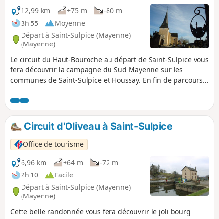
12,99 km
+75 m
-80 m
3h 55
Moyenne
Départ à Saint-Sulpice (Mayenne)
(Mayenne)
Le circuit du Haut-Bouroche au départ de Saint-Sulpice vous
fera découvrir la campagne du Sud Mayenne sur les
communes de Saint-Sulpice et Houssay. En fin de parcours
vous apprécierez le chemin de halage de long de La
Mayenne.
Circuit d'Oliveau à Saint-Sulpice
Office de tourisme
6,96 km
+64 m
-72 m
2h 10
Facile
Départ à Saint-Sulpice (Mayenne)
(Mayenne)
Cette belle randonnée vous fera découvrir le joli bourg