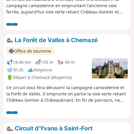
campagne camaséenne en empruntant l'ancienne voie
ferrée, aujourd'hui voie verte reliant Château-Gontier et
Châteaubriant. Vous passerez également à proximité de
deux beaux châteaux : le Château de Saint-Ouen et le
Château des Écorces.
La Forêt de Valles à Chemazé
Office de tourisme
18,46 km
+33 m
-40 m
5h 20
Moyenne
Départ à Chemazé (Mayenne)
Ce circuit vous fera découvrir la campagne camaséenne et
la Forêt de Valles. Il emprunte en partie la voie verte reliant
Château-Gontier à Châteaubriant. En fin de parcours, ne
manquez pas le très beau château de Saint-Ouen.
Circuit d'Yvano à Saint-Fort