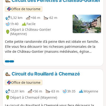
Circuit des Perrettes à Château-Gontier
Office de tourisme
5,32 km
+66 m
-62 m
1h 40
Facile
Départ à Château-Gontier
(Mayenne)
Cette petite randonnée d'à peine 6km est idéale en famille.
Elle vous fera découvrir les richesses patrimoniales de la
ville de Château-Gontier (maisons médiévales, église
romane). A partir du chemin des Perrettes, vous découvrirez
que la nature et la campagne sont encore bien présentes à
Château-Gontier. En fin de parcours, vous profiterez de la
fraîcheur qu'apporte la rivière La Mayenne en la longeant
Circuit du Rouillard à Chemazé
par le chemin de halage.
Office de tourisme
12,01 km
+56 m
-63 m
3h 35
Moyenne
Départ à Chemazé (Mayenne)
Le circuit du Rouillard à Chemazé vous fera découvrir la