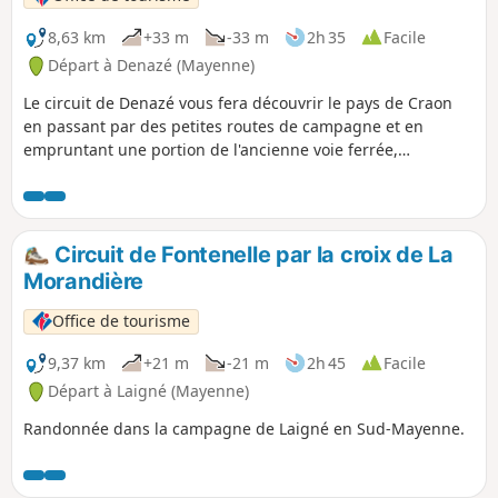
8,63 km
+33 m
-33 m
2h 35
Facile
Départ à Denazé (Mayenne)
Le circuit de Denazé vous fera découvrir le pays de Craon
en passant par des petites routes de campagne et en
empruntant une portion de l'ancienne voie ferrée,
aujourd'hui réhabilitée en voie verte.
Circuit de Fontenelle par la croix de La
Morandière
Office de tourisme
9,37 km
+21 m
-21 m
2h 45
Facile
Départ à Laigné (Mayenne)
Randonnée dans la campagne de Laigné en Sud-Mayenne.