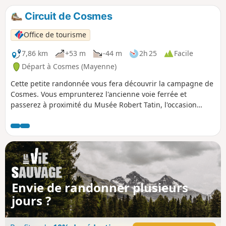
Circuit de Cosmes
Office de tourisme
7,86 km
+53 m
-44 m
2h 25
Facile
Départ à Cosmes (Mayenne)
Cette petite randonnée vous fera découvrir la campagne de
Cosmes. Vous emprunterez l'ancienne voie ferrée et
passerez à proximité du Musée Robert Tatin, l'occasion
idéale de découvrir cet artiste et son oeuvre monumentale.
Envie de randonner plusieurs
jours ?