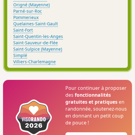
Origné (Mayenne)
Parné-sur-Roc
Pommerieux
Quelaines-Saint-Gault
Saint-Fort
Saint-Quentin-les-Anges
Saint-Sauveur-de-Flée
Saint-Sulpice (Mayenne)
Simplé
Villiers-Charlemagne
Pour continuer à proposer
des
fonctionnalités
gratuites et pratiques
en
randonnée, soutenez-nous
en donnant un petit coup
de pouce !