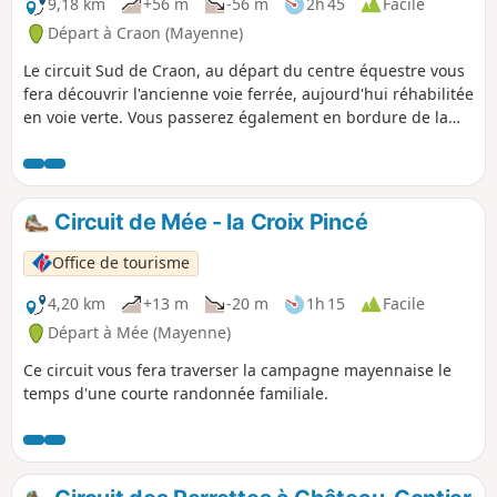
9,18 km
+56 m
-56 m
2h 45
Facile
Départ à Craon (Mayenne)
Le circuit Sud de Craon, au départ du centre équestre vous
fera découvrir l'ancienne voie ferrée, aujourd'hui réhabilitée
en voie verte. Vous passerez également en bordure de la
rivière l'Oudon et découvrirez la campagne du pays de
Craon ainsi que le bel hippodrome de La Touche.
Circuit de Mée - la Croix Pincé
Office de tourisme
4,20 km
+13 m
-20 m
1h 15
Facile
Départ à Mée (Mayenne)
Ce circuit vous fera traverser la campagne mayennaise le
temps d'une courte randonnée familiale.