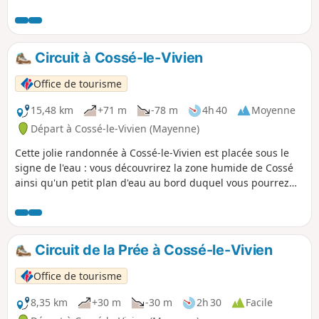
de la Roche-Neuville, Loigné-sur-Mayenne et Saint-Sulpice.
Circuit à Cossé-le-Vivien
Office de tourisme
15,48 km
+71 m
-78 m
4h 40
Moyenne
Départ à Cossé-le-Vivien (Mayenne)
Cette jolie randonnée à Cossé-le-Vivien est placée sous le
signe de l'eau : vous découvrirez la zone humide de Cossé
ainsi qu'un petit plan d'eau au bord duquel vous pourrez
faire une pause agréable.
Circuit de la Prée à Cossé-le-Vivien
Office de tourisme
8,35 km
+30 m
-30 m
2h 30
Facile