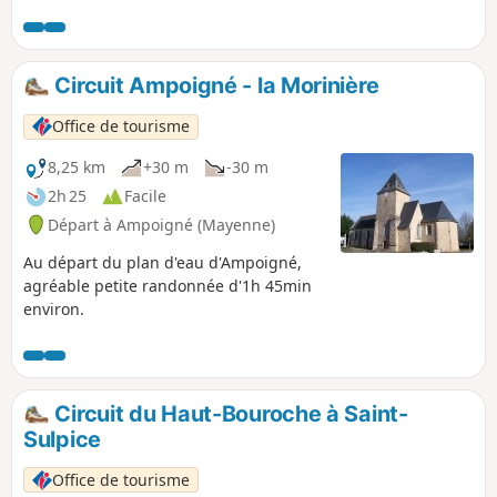
Verte. Profitez-en pour découvrir
l'étonnant musée Robert Tatin.
Circuit Ampoigné - la Morinière
Office de tourisme
8,25 km
+30 m
-30 m
2h 25
Facile
Départ à Ampoigné (Mayenne)
Au départ du plan d'eau d'Ampoigné,
agréable petite randonnée d'1h 45min
environ.
Circuit du Haut-Bouroche à Saint-
Sulpice
Office de tourisme