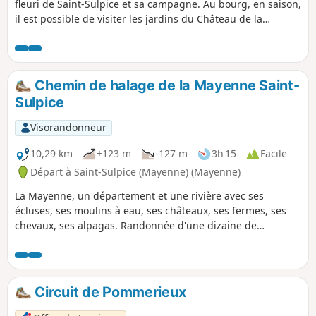
fleuri de Saint-Sulpice et sa campagne. Au bourg, en saison,
il est possible de visiter les jardins du Château de la
Rongère. Vous profiterez également du calme et de la
fraîcheur des bords de la Mayenne en empruntant le
chemin de Halage.
Chemin de halage de la Mayenne Saint-
Sulpice
Visorandonneur
10,29 km
+123 m
-127 m
3h 15
Facile
Départ à Saint-Sulpice (Mayenne) (Mayenne)
La Mayenne, un département et une rivière avec ses
écluses, ses moulins à eau, ses châteaux, ses fermes, ses
chevaux, ses alpagas. Randonnée d'une dizaine de
kilomètres avec un petit dénivelé, et une possibilité de
restauration (de mai à septembre) sur le parcours.
Circuit de Pommerieux