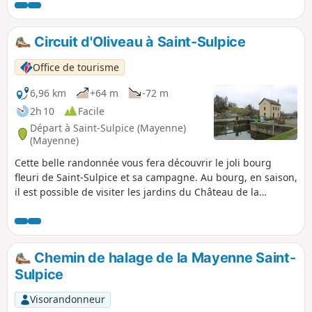
Mayenne.
Circuit d'Oliveau à Saint-Sulpice
Office de tourisme
6,96 km
+64 m
-72 m
2h 10
Facile
Départ à Saint-Sulpice (Mayenne)
(Mayenne)
Cette belle randonnée vous fera découvrir le joli bourg
fleuri de Saint-Sulpice et sa campagne. Au bourg, en saison,
il est possible de visiter les jardins du Château de la
Rongère. Vous profiterez également du calme et de la
fraîcheur des bords de la Mayenne en empruntant le
chemin de Halage.
Chemin de halage de la Mayenne Saint-
Sulpice
Visorandonneur