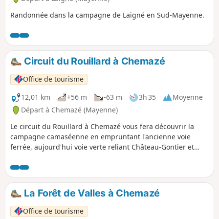
Randonnée dans la campagne de Laigné en Sud-Mayenne.
Circuit du Rouillard à Chemazé
Office de tourisme
12,01 km
+56 m
-63 m
3h 35
Moyenne
Départ à Chemazé (Mayenne)
Le circuit du Rouillard à Chemazé vous fera découvrir la
campagne camaséenne en empruntant l'ancienne voie
ferrée, aujourd'hui voie verte reliant Château-Gontier et
Châteaubriant. Vous passerez également à proximité de
deux beaux châteaux : le Château de Saint-Ouen et le
Château des Écorces.
La Forêt de Valles à Chemazé
Office de tourisme