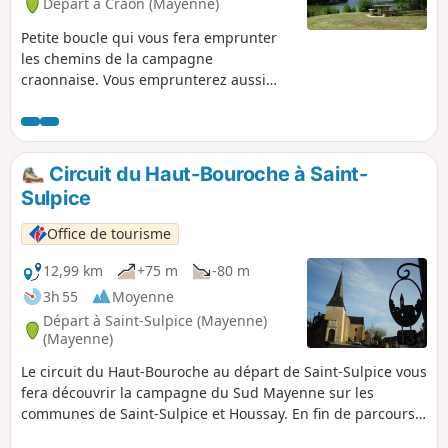
Départ à Craon (Mayenne)
Petite boucle qui vous fera emprunter
les chemins de la campagne
craonnaise. Vous emprunterez aussi
l'ancienne voie ferrée, aujourd’hui Voie
Verte Laval-Renazé. Au plan d'eau du
Mûrier, (départ et arrivée du circuit),
vous disposez de quelques bancs et de
Circuit du Haut-Bouroche à Saint-
tables de pique-nique. De nombreux
Sulpice
jeux pour enfants sont également
disponibles ainsi que des jeux d'eau (en
Office de tourisme
juillet et en août).
12,99 km
+75 m
-80 m
3h 55
Moyenne
Départ à Saint-Sulpice (Mayenne)
(Mayenne)
Le circuit du Haut-Bouroche au départ de Saint-Sulpice vous
fera découvrir la campagne du Sud Mayenne sur les
communes de Saint-Sulpice et Houssay. En fin de parcours
vous apprécierez le chemin de halage de long de La