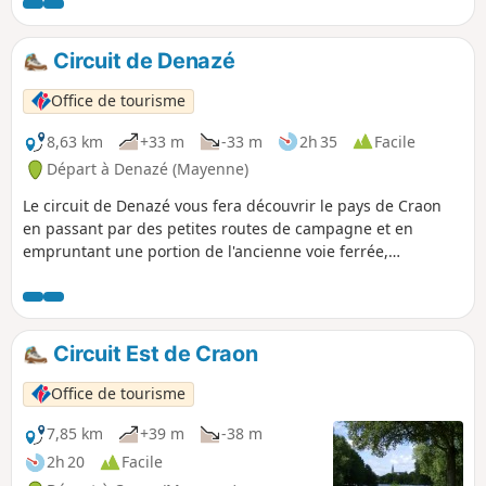
Craon ainsi que le bel hippodrome de La Touche.
Circuit de Denazé
Office de tourisme
8,63 km
+33 m
-33 m
2h 35
Facile
Départ à Denazé (Mayenne)
Le circuit de Denazé vous fera découvrir le pays de Craon
en passant par des petites routes de campagne et en
empruntant une portion de l'ancienne voie ferrée,
aujourd'hui réhabilitée en voie verte.
Circuit Est de Craon
Office de tourisme
7,85 km
+39 m
-38 m
2h 20
Facile