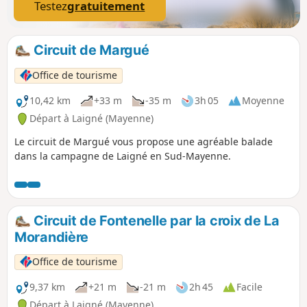
Testez
gratuitement
Circuit de Margué
Office de tourisme
10,42 km
+33 m
-35 m
3h 05
Moyenne
Départ à Laigné (Mayenne)
Le circuit de Margué vous propose une agréable balade
dans la campagne de Laigné en Sud-Mayenne.
Circuit de Fontenelle par la croix de La
Morandière
Office de tourisme
9,37 km
+21 m
-21 m
2h 45
Facile
Départ à Laigné (Mayenne)