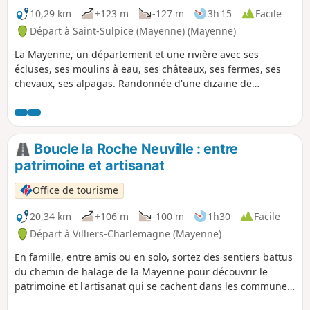
10,29 km
+123 m
-127 m
3h 15
Facile
Départ à Saint-Sulpice (Mayenne) (Mayenne)
La Mayenne, un département et une rivière avec ses
écluses, ses moulins à eau, ses châteaux, ses fermes, ses
chevaux, ses alpagas. Randonnée d'une dizaine de
kilomètres avec un petit dénivelé, et une possibilité de
restauration (de mai à septembre) sur le parcours.
Boucle la Roche Neuville : entre
patrimoine et artisanat
Office de tourisme
20,34 km
+106 m
-100 m
1h30
Facile
Départ à Villiers-Charlemagne (Mayenne)
En famille, entre amis ou en solo, sortez des sentiers battus
du chemin de halage de la Mayenne pour découvrir le
patrimoine et l'artisanat qui se cachent dans les communes
de la Roche-Neuville, Loigné-sur-Mayenne et Saint-Sulpice.