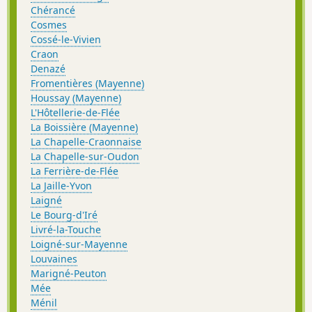
Chérancé
Cosmes
Cossé-le-Vivien
Craon
Denazé
Fromentières (Mayenne)
Houssay (Mayenne)
L'Hôtellerie-de-Flée
La Boissière (Mayenne)
La Chapelle-Craonnaise
La Chapelle-sur-Oudon
La Ferrière-de-Flée
La Jaille-Yvon
Laigné
Le Bourg-d'Iré
Livré-la-Touche
Loigné-sur-Mayenne
Louvaines
Marigné-Peuton
Mée
Ménil