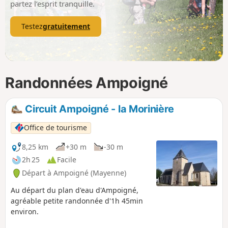
partez l’esprit tranquille.
Testez
gratuitement
Randonnées Ampoigné
Circuit Ampoigné - la Morinière
Office de tourisme
8,25 km
+30 m
-30 m
2h 25
Facile
Départ à Ampoigné (Mayenne)
Au départ du plan d'eau d'Ampoigné,
agréable petite randonnée d'1h 45min
environ.