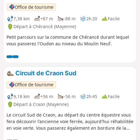
Office de tourisme
7,38 km
+87 m
-88 m
2h 20
Facile
Départ à Chérancé (Mayenne)
Petit parcours sur la commune de Chérancé durant lequel
vous passerez l'Oudon au niveau du Moulin Neuf.
Circuit de Craon Sud
Office de tourisme
9,18 km
+56 m
-56 m
2h 45
Facile
Départ à Craon (Mayenne)
Le circuit Sud de Craon, au départ du centre équestre vous
fera découvrir l'ancienne voie ferrée, aujourd'hui réhabilitée
en voie verte. Vous passerez également en bordure de la
rivière l'Oudon et découvrirez la campagne du pays de