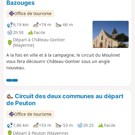
Bazouges
Office de tourisme
9,19 km
+74 m
-66 m
2h 50
Facile
Départ à Château-Gontier
(Mayenne)
A la fois en ville et à la campagne, le circuit du Moulinet
vous fera découvrir Château-Gontier sous un angle
nouveau.
Circuit des deux communes au départ
de Peuton
Office de tourisme
7,86 km
+53 m
-53 m
2h 25
Facile
Départ à Peuton (Mayenne)