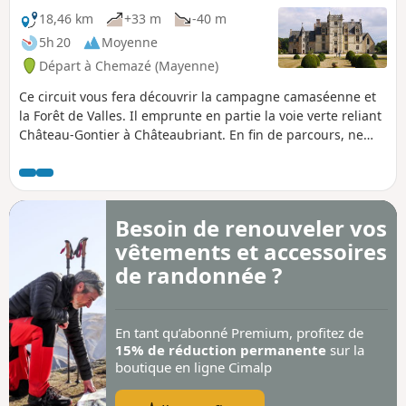
18,46 km
+33 m
-40 m
5h 20
Moyenne
Départ à Chemazé (Mayenne)
Ce circuit vous fera découvrir la campagne camaséenne et
la Forêt de Valles. Il emprunte en partie la voie verte reliant
Château-Gontier à Châteaubriant. En fin de parcours, ne
manquez pas le très beau château de Saint-Ouen.
Besoin de renouveler vos
vêtements et accessoires
de randonnée ?
En tant qu’abonné Premium, profitez de
15% de réduction permanente
sur la
boutique en ligne Cimalp