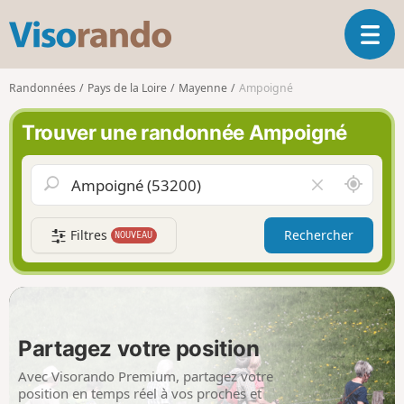
V
O
i
u
s
v
o
Randonnées
Pays de la Loire
Mayenne
Ampoigné
r
r
i
a
Trouver une randonnée Ampoigné
r
n
l
d
a
o
A
V
n
u
i
a
t
d
v
Filtres
Rechercher
NOUVEAU
o
e
i
u
r
g
r
l
a
d
e
t
e
c
i
m
h
Partagez votre position
o
o
a
n
i
m
Avec Visorando Premium, partagez votre
p
position en temps réel à vos proches et