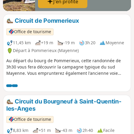
J'en profite
Circuit de Pommerieux
Office de tourisme
11,45 km
+19 m
-19 m
3h 20
Moyenne
Départ à Pommerieux (Mayenne)
Au départ du bourg de Pommerieux, cette randonnée de
3h30 vous fera découvrir la campagne typique du sud
Mayenne. Vous emprunterez également l'ancienne voie
ferrée Laval-Renazé aujourd'hui réhabilitée en voie verte.
Circuit du Bourgneuf à Saint-Quentin-
les-Anges
Office de tourisme
8,83 km
+51 m
-43 m
2h 40
Facile