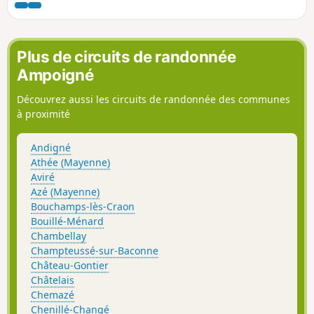
Plus de circuits de randonnée
Ampoigné
Découvrez aussi les circuits de randonnée des communes
à proximité
Andigné
Athée (Mayenne)
Aviré
Azé (Mayenne)
Bouchamps-lès-Craon
Bouillé-Ménard
Chambellay
Champteussé-sur-Baconne
Château-Gontier
Châtelais
Chemazé
Chenillé-Changé