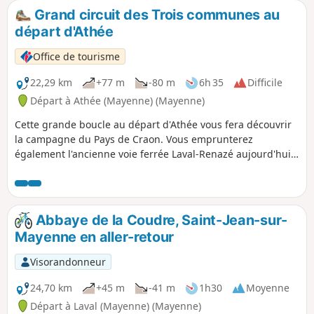
Grand circuit des Trois communes au
départ d'Athée
Office de tourisme
22,29 km
+77 m
-80 m
6h 35
Difficile
Départ à Athée (Mayenne) (Mayenne)
Cette grande boucle au départ d'Athée vous fera découvrir
la campagne du Pays de Craon. Vous emprunterez
également l'ancienne voie ferrée Laval-Renazé aujourd'hui
réhabilitée en voie verte (également praticable à vélo et à
cheval).
Abbaye de la Coudre, Saint-Jean-sur-
Mayenne en aller-retour
Visorandonneur
24,70 km
+45 m
-41 m
1h30
Moyenne
Départ à Laval (Mayenne) (Mayenne)