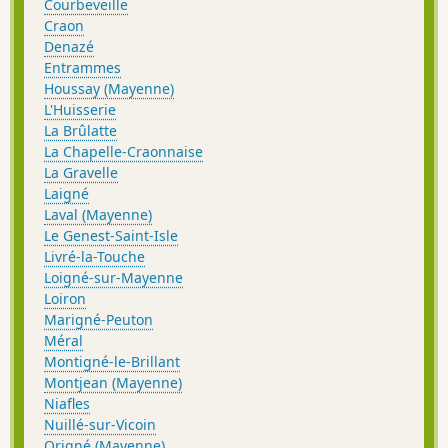
Courbeveille
Craon
Denazé
Entrammes
Houssay (Mayenne)
L'Huisserie
La Brûlatte
La Chapelle-Craonnaise
La Gravelle
Laigné
Laval (Mayenne)
Le Genest-Saint-Isle
Livré-la-Touche
Loigné-sur-Mayenne
Loiron
Marigné-Peuton
Méral
Montigné-le-Brillant
Montjean (Mayenne)
Niafles
Nuillé-sur-Vicoin
Origné (Mayenne)