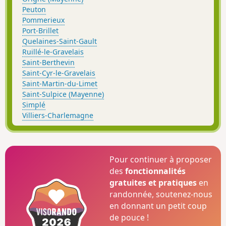
Peuton
Pommerieux
Port-Brillet
Quelaines-Saint-Gault
Ruillé-le-Gravelais
Saint-Berthevin
Saint-Cyr-le-Gravelais
Saint-Martin-du-Limet
Saint-Sulpice (Mayenne)
Simplé
Villiers-Charlemagne
Pour continuer à proposer
des
fonctionnalités
gratuites et pratiques
en
randonnée, soutenez-nous
en donnant un petit coup
de pouce !