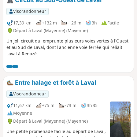
Circuit au Sud-Ouest de Laval
Visorandonneur
17,39 km
+132 m
-126 m
3h
Facile
Départ à Laval (Mayenne) (Mayenne)
Un joli circuit qui emprunte plusieurs voies vertes à l'Ouest
et au Sud de Laval, dont l'ancienne voie ferrée qui reliait
Laval à Renazé.
Entre halage et forêt à Laval
Visorandonneur
11,67 km
+75 m
-73 m
3h 35
Moyenne
Départ à Laval (Mayenne) (Mayenne)
Une petite promenade facile au départ de Laval,