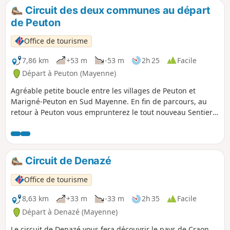
Circuit des deux communes au départ
de Peuton
Office de tourisme
7,86 km
+53 m
-53 m
2h 25
Facile
Départ à Peuton (Mayenne)
Agréable petite boucle entre les villages de Peuton et
Marigné-Peuton en Sud Mayenne. En fin de parcours, au
retour à Peuton vous emprunterez le tout nouveau Sentier
de la Carrière.
Circuit de Denazé
Office de tourisme
8,63 km
+33 m
-33 m
2h 35
Facile
Départ à Denazé (Mayenne)
Le circuit de Denazé vous fera découvrir le pays de Craon