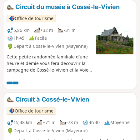
Circuit du musée à Cossé-le-Vivien
Office de tourisme
5,86 km
+32 m
-31 m
1h 45
Facile
Départ à Cossé-le-Vivien (Mayenne)
Cette petite randonnée familiale d'une
heure et demie vous fera découvrir la
campagne de Cossé-le-Vivien et la Voie
Verte. Profitez-en pour découvrir
l'étonnant musée Robert Tatin.
Circuit à Cossé-le-Vivien
Office de tourisme
15,48 km
+71 m
-78 m
4h 40
Moyenne
Départ à Cossé-le-Vivien (Mayenne)