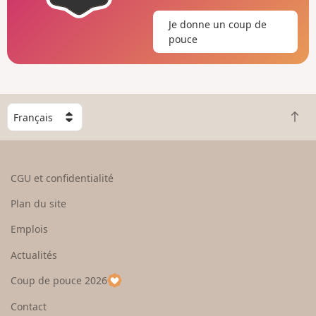
Je donne un coup de
pouce
C
R
h
e
o
t
i
o
s
CGU et confidentialité
u
i
r
s
Plan du site
e
s
n
e
Emplois
h
z
Actualités
a
u
u
n
Coup de pouce 2026
t
p
a
Contact