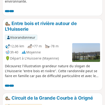
environnante.
Entre bois et rivière autour de
L'Huisserie
Visorandonneur
12,06 km
+77 m
-78 m
3h 40
Moyenne
Départ à L'Huisserie (Mayenne)
Découvrez l'illustration grandeur nature du slogan de
L'Huisserie "entre bois et rivière". Cette randonnée peut se
faire en famille car pas de difficulté particulière et avec le
pique-nique (vous trouverez des tables aux repères (6) et
peu après le (7)).
Circuit de la Grande Courbe à Origné