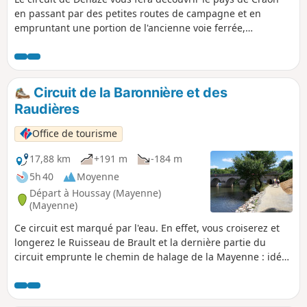
en passant par des petites routes de campagne et en
empruntant une portion de l'ancienne voie ferrée,
aujourd'hui réhabilitée en voie verte.
Circuit de la Baronnière et des
Raudières
Office de tourisme
17,88 km
+191 m
-184 m
5h 40
Moyenne
Départ à Houssay (Mayenne)
(Mayenne)
Ce circuit est marqué par l'eau. En effet, vous croiserez et
longerez le Ruisseau de Brault et la dernière partie du
circuit emprunte le chemin de halage de la Mayenne : idéal
pour profiter de la fraîcheur de la rivière ! À noter qu'il est
possible de raccourcir le parcours en n'empruntant pas la
boucle en huit des Raudières.