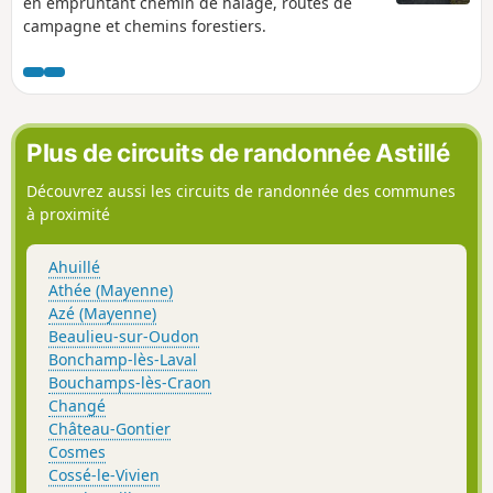
en empruntant chemin de halage, routes de
campagne et chemins forestiers.
Plus de circuits de randonnée Astillé
Découvrez aussi les circuits de randonnée des communes
à proximité
Ahuillé
Athée (Mayenne)
Azé (Mayenne)
Beaulieu-sur-Oudon
Bonchamp-lès-Laval
Bouchamps-lès-Craon
Changé
Château-Gontier
Cosmes
Cossé-le-Vivien