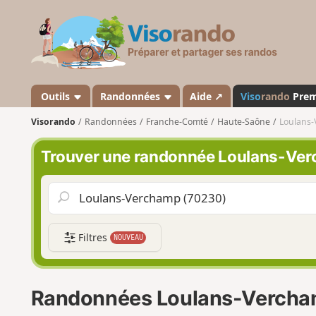
V
i
s
o
r
a
Outils
Randonnées
Aide ↗
Viso
rando
Pre
n
Visorando
Randonnées
Franche-Comté
Haute-Saône
Loulans
d
o
Trouver une randonnée Loulans-Ve
Filtres
NOUVEAU
Randonnées Loulans-Verch