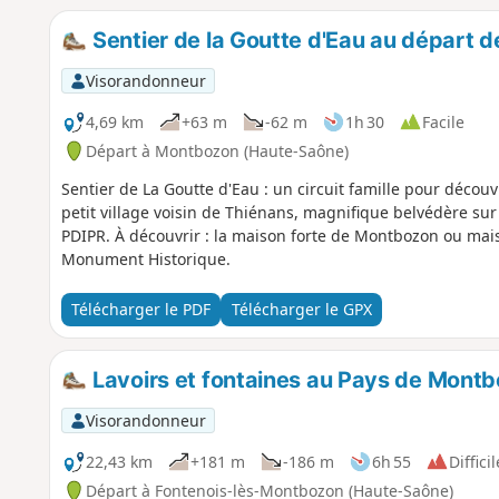
Sentier de la Goutte d'Eau au départ 
Visorandonneur
4,69 km
+63 m
-62 m
1h 30
Facile
Départ à Montbozon (Haute-Saône)
Sentier de La Goutte d'Eau : un circuit famille pour découv
petit village voisin de Thiénans, magnifique belvédère sur 
PDIPR. À découvrir : la maison forte de Montbozon ou mai
Monument Historique.
Télécharger le PDF
Télécharger le GPX
Lavoirs et fontaines au Pays de Mont
Visorandonneur
22,43 km
+181 m
-186 m
6h 55
Difficil
Départ à Fontenois-lès-Montbozon (Haute-Saône)