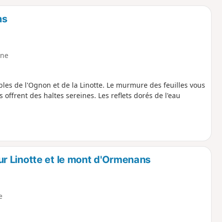
o
a
ns
i
m
p
ne
sibles de l'Ognon et de la Linotte. Le murmure des feuilles vous
offrent des haltes sereines. Les reflets dorés de l'eau
r Linotte et le mont d'Ormenans
e