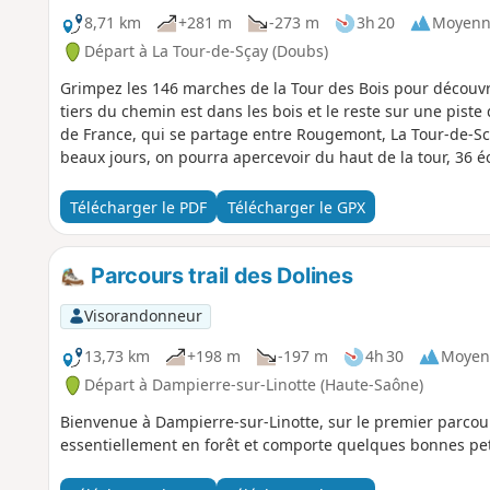
8,71 km
+281 m
-273 m
3h 20
Moyenn
Départ à La Tour-de-Sçay (Doubs)
Grimpez les 146 marches de la Tour des Bois pour découvr
tiers du chemin est dans les bois et le reste sur une piste
de France, qui se partage entre Rougemont, La Tour-de-Sc
beaux jours, on pourra apercevoir du haut de la tour, 36 é
Télécharger le PDF
Télécharger le GPX
Parcours trail des Dolines
Visorandonneur
13,73 km
+198 m
-197 m
4h 30
Moyen
Départ à Dampierre-sur-Linotte (Haute-Saône)
Bienvenue à Dampierre-sur-Linotte, sur le premier parcour
essentiellement en forêt et comporte quelques bonnes peti