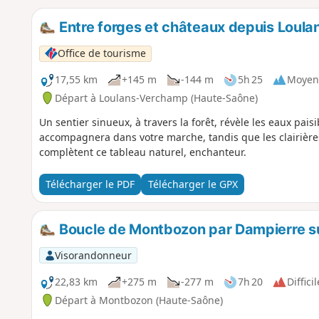
Entre forges et châteaux depuis Loula
Office de tourisme
17,55 km
+145 m
-144 m
5h 25
Moyen
Départ à Loulans-Verchamp (Haute-Saône)
Un sentier sinueux, à travers la forêt, révèle les eaux pai
accompagnera dans votre marche, tandis que les clairières 
complètent ce tableau naturel, enchanteur.
Télécharger le PDF
Télécharger le GPX
Boucle de Montbozon par Dampierre su
Visorandonneur
22,83 km
+275 m
-277 m
7h 20
Difficil
Départ à Montbozon (Haute-Saône)