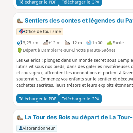
Télécharger le PDF
Télécharger le GPX
Sentiers des contes et légendes du Pays
Office de tourisme
3,25 km
+12 m
-12 m
1h 00
Facile
Départ à Dampierre-sur-Linotte (Haute-Saône)
Les Galerios : plongez dans un monde secret sous Dampier
lutins vit sous nos pieds, dans des galeries mystérieuses c
et courageux, affrontent les inondations et partent à l’av
souterrain…Emmenez vos enfants sur le sentier et découvr
cachettes secrètes, leurs trésors et leurs exploits étonn
d’aventures, qui émerveillera toute la famille !
Télécharger le PDF
Télécharger le GPX
La Tour des Bois au départ de La Tour
Visorandonneur