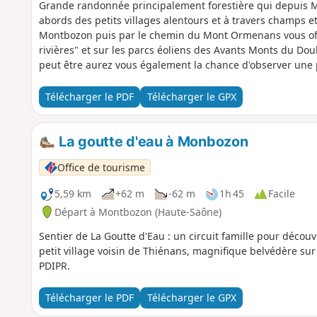
Grande randonnée principalement forestière qui depuis M
abords des petits villages alentours et à travers champs et 
Montbozon puis par le chemin du Mont Ormenans vous offri
rivières" et sur les parcs éoliens des Avants Monts du Doubs
peut être aurez vous également la chance d'observer une par
Télécharger le PDF
Télécharger le GPX
La goutte d'eau à Monbozon
Office de tourisme
5,59 km
+62 m
-62 m
1h 45
Facile
Départ à Montbozon (Haute-Saône)
Sentier de La Goutte d'Eau : un circuit famille pour découv
petit village voisin de Thiénans, magnifique belvédère sur 
PDIPR.
Télécharger le PDF
Télécharger le GPX