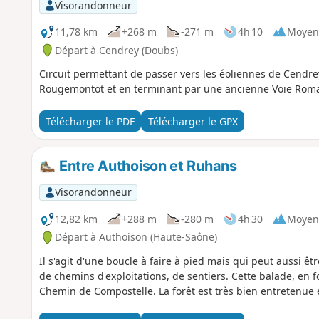
Visorandonneur
11,78 km
+268 m
-271 m
4h 10
Moyen
Départ à Cendrey (Doubs)
Circuit permettant de passer vers les éoliennes de Cendre
Rougemontot et en terminant par une ancienne Voie Roma
Télécharger le PDF
Télécharger le GPX
Entre Authoison et Ruhans
Visorandonneur
12,82 km
+288 m
-280 m
4h 30
Moyen
Départ à Authoison (Haute-Saône)
Il s'agit d'une boucle à faire à pied mais qui peut aussi ê
de chemins d'exploitations, de sentiers. Cette balade, en 
Chemin de Compostelle. La forêt est très bien entretenue 