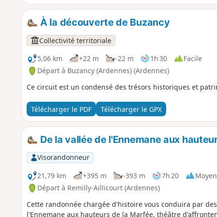
À la découverte de Buzancy
Collectivité territoriale
5,06 km
+22 m
-22 m
1h 30
Facile
Départ à Buzancy (Ardennes) (Ardennes)
Ce circuit est un condensé des trésors historiques et pat
Télécharger le PDF
Télécharger le GPX
De la vallée de l'Ennemane aux hauteu
Visorandonneur
21,79 km
+395 m
-393 m
7h 20
Moyen
Départ à Remilly-Aillicourt (Ardennes)
Cette randonnée chargée d'histoire vous conduira par des 
l'Ennemane aux hauteurs de la Marfée, théâtre d'affrontem