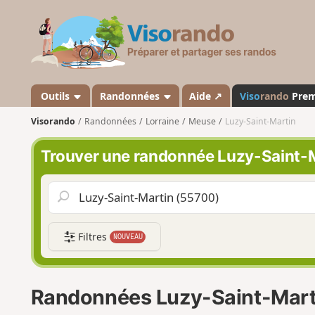
V
i
s
o
r
a
Outils
Randonnées
Aide ↗
Viso
rando
Pre
n
Visorando
Randonnées
Lorraine
Meuse
Luzy-Saint-Martin
d
o
Trouver une randonnée Luzy-Saint-
Filtres
NOUVEAU
Randonnées Luzy-Saint-Mart