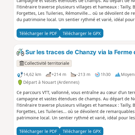
campagne et vastes étendues de champs. Au départ de Nou
l’itinéraire traverse plusieurs villages et hameaux : Tailly, 
Forgettes, Les Tuileries, Rémonville... où se dévoilent de
du patrimoine local. Un sentier rythmé et varié, idéal pou
de relief et de découvertes historiques.
Télécharger le PDF
Télécharger le GPX
Sur les traces de Chanzy via la Ferme
Collectivité territoriale
14,62 km
+214 m
-213 m
1h30
Moyen
Départ à Nouart (Ardennes)
Ce parcours VTT, vallonné, vous entraîne au cœur d’un terr
campagne et vastes étendues de champs. Au départ de Nou
l’itinéraire traverse plusieurs villages et hameaux : Tailly, 
Forgettes, Les Tuileries... où se dévoilent de remarquable
patrimoine local. Un sentier rythmé et varié, idéal pour l
relief et de découvertes historiques.
Télécharger le PDF
Télécharger le GPX