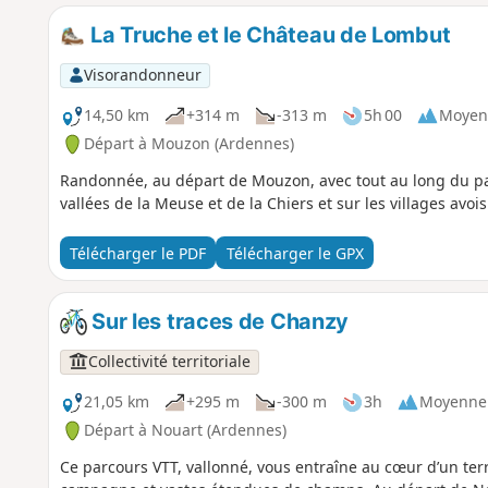
La Truche et le Château de Lombut
Visorandonneur
14,50 km
+314 m
-313 m
5h 00
Moyen
Départ à Mouzon (Ardennes)
Randonnée, au départ de Mouzon, avec tout au long du par
vallées de la Meuse et de la Chiers et sur les villages avois
Télécharger le PDF
Télécharger le GPX
Sur les traces de Chanzy
Collectivité territoriale
21,05 km
+295 m
-300 m
3h
Moyenne
Départ à Nouart (Ardennes)
Ce parcours VTT, vallonné, vous entraîne au cœur d’un terr