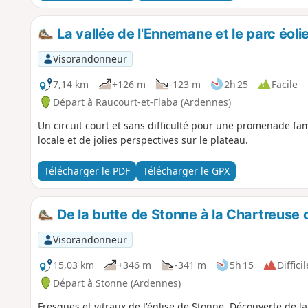
La vallée de l'Ennemane et le parc éoli
Visorandonneur
7,14 km
+126 m
-123 m
2h 25
Facile
Départ à Raucourt-et-Flaba (Ardennes)
Un circuit court et sans difficulté pour une promenade fami
locale et de jolies perspectives sur le plateau.
Télécharger le PDF
Télécharger le GPX
De la butte de Stonne à la Chartreuse
Visorandonneur
15,03 km
+346 m
-341 m
5h 15
Difficil
Départ à Stonne (Ardennes)
Fresques et vitraux de l'église de Stonne. Découverte de l