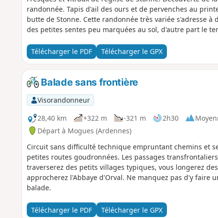
randonnée. Tapis d'ail des ours et de pervenches au prin
butte de Stonne. Cette randonnée très variée s'adresse à d
des petites sentes peu marquées au sol, d'autre part le ter
Télécharger le PDF
Télécharger le GPX
Balade sans frontière
Visorandonneur
28,40 km
+322 m
-321 m
2h30
Moyen
Départ à Mogues (Ardennes)
Circuit sans difficulté technique empruntant chemins et se
petites routes goudronnées. Les passages transfrontalier
traverserez des petits villages typiques, vous longerez d
approcherez l'Abbaye d'Orval. Ne manquez pas d'y faire u
balade.
Télécharger le PDF
Télécharger le GPX