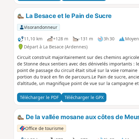
La Besace et le Pain de Sucre
Visorandonneur
11,10 km
+128 m
-131 m
3h 30
Moyen
Départ à La Besace (Ardennes)
Circuit construit majoritairement sur des chemins agricol
de Stonne deux sentiers avec des dénivelés importants : l
point de passage du circuit était situé sur la voie romai
portion du tracé en fin de parcours.Le Pain de sucre, anc
d'altitude, un magnifique point de vue sur la campagne et l
des 15 circuits PR® de la Communauté de Communes des
Télécharger le PDF
Télécharger le GPX
De la vallée mosane aux côtes de Meu
Office de tourisme