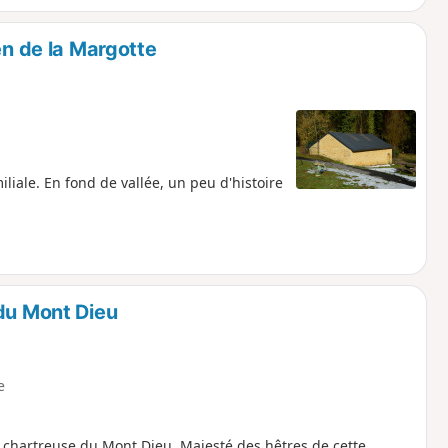
en de la Margotte
liale. En fond de vallée, un peu d'histoire
 du Mont Dieu
e
a chartreuse du Mont Dieu. Majesté des hêtres de cette