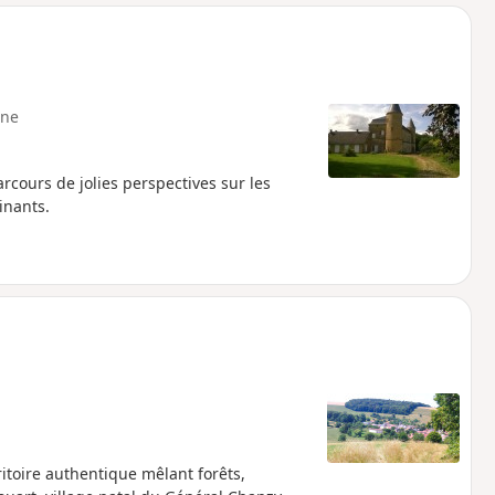
o
a
i
m
p
ne
cours de jolies perspectives sur les
inants.
itoire authentique mêlant forêts,