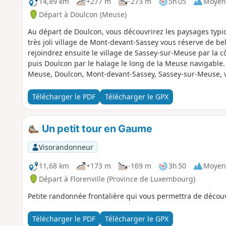
14,89 km
+277 m
-273 m
5h 05
Moyen
Départ à Doulcon (Meuse)
Au départ de Doulcon, vous découvrirez les paysages typi
très joli village de Mont-devant-Sassey vous réserve de bel
rejoindrez ensuite le village de Sassey-sur-Meuse par la 
puis Doulcon par le halage le long de la Meuse navigable
Meuse, Doulcon, Mont-devant-Sassey, Sassey-sur-Meuse, vou
de l'une d'entre elles. Vous avez aussi la possibilité de fr
d'éviter la forêt en période de chasse.
Télécharger le PDF
Télécharger le GPX
Un petit tour en Gaume
Visorandonneur
11,68 km
+173 m
-169 m
3h 50
Moyen
Départ à Florenville (Province de Luxembourg)
Petite randonnée frontalière qui vous permettra de découv
Télécharger le PDF
Télécharger le GPX