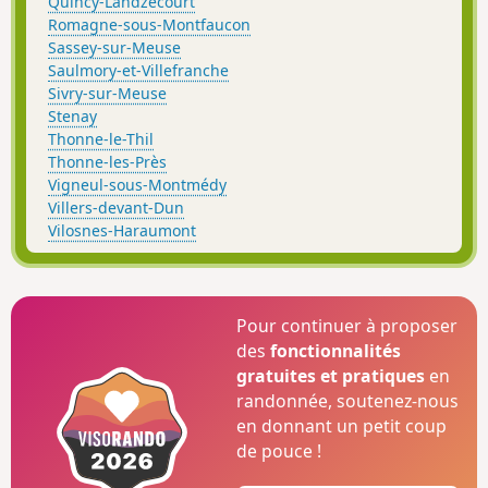
Quincy-Landzécourt
Romagne-sous-Montfaucon
Sassey-sur-Meuse
Saulmory-et-Villefranche
Sivry-sur-Meuse
Stenay
Thonne-le-Thil
Thonne-les-Près
Vigneul-sous-Montmédy
Villers-devant-Dun
Vilosnes-Haraumont
Pour continuer à proposer
des
fonctionnalités
gratuites et pratiques
en
randonnée, soutenez-nous
en donnant un petit coup
de pouce !