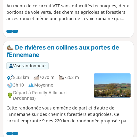
Au menu de ce circuit VTT sans difficultés techniques, deux
portions de voie verte, des chemins agricoles et forestiers
ancestraux et même une portion de la voie romaine qui
reliait Reims à Trèves.
De rivières en collines aux portes de
l'Ennemane
Visorandonneur
8,33 km
+270 m
-262 m
3h 10
Moyenne
Départ à Remilly-Aillicourt
(Ardennes)
Cette randonnée vous emmène de part et d'autre de
l'Ennemane sur des chemins forestiers et agricoles. Ce
circuit emprunte 9 des 220 km de randonnée proposée par
les Portes du Luxembourg. Jolies perspectives sur les
vallées de la Meuse et de l'Ennemane.