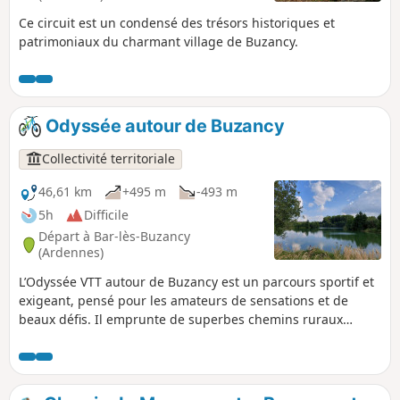
Ce circuit est un condensé des trésors historiques et
patrimoniaux du charmant village de Buzancy.
Odyssée autour de Buzancy
Collectivité territoriale
46,61 km
+495 m
-493 m
5h
Difficile
Départ à Bar-lès-Buzancy
(Ardennes)
L’Odyssée VTT autour de Buzancy est un parcours sportif et
exigeant, pensé pour les amateurs de sensations et de
beaux défis. Il emprunte de superbes chemins ruraux
offrant de larges panoramas sur la campagne
environnante, entre vallons et horizons ouverts. Tout au
long du tracé, la randonnée est une invitation à la
découverte du patrimoine local, avec la chapelle de