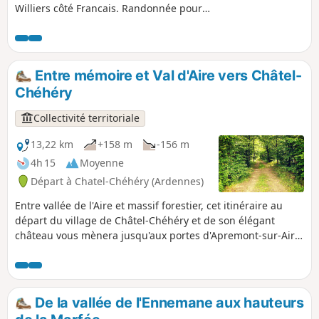
Williers côté Francais. Randonnée pour
partir en balade le long de sentiers
forestiers et avoir comme guide les
murmures d'un ruisseau. Partir à la
rencontre d'un troupeau de vaches Highland
Entre mémoire et Val d'Aire vers Châtel-
mais aussi, plus atypique, observer des
Chéhéry
traces de vestiges gallo-romains.
Collectivité territoriale
13,22 km
+158 m
-156 m
4h 15
Moyenne
Départ à Chatel-Chéhéry (Ardennes)
Entre vallée de l'Aire et massif forestier, cet itinéraire au
départ du village de Châtel-Chéhéry et de son élégant
château vous mènera jusqu'aux portes d'Apremont-sur-Aire
pour découvrir un haut lieu de mémoire : le cimetière
militaire allemand classé à l'Unesco.
De la vallée de l'Ennemane aux hauteurs