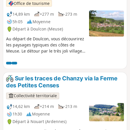
Office de tourisme
14,89 km
+277 m
-273 m
5h 05
Moyenne
Départ à Doulcon (Meuse)
Au départ de Doulcon, vous découvrirez
les paysages typiques des côtes de
Meuse. Le détour par le très joli village
de Mont-devant-Sassey vous réserve de
belles surprises architecturales ! Vous
rejoindrez ensuite le village de Sassey-
sur-Meuse par la côte avant de
Sur les traces de Chanzy via la Ferme
rejoindre Dun-sur-Meuse puis Doulcon
des Petites Censes
par le halage le long de la Meuse
navigable. Passant par 4 communes :
Collectivité territoriale
Dun-sur-Meuse, Doulcon, Mont-devant-
Sassey, Sassey-sur-Meuse, vous avez la
14,62 km
+214 m
-213 m
possibilité de partir au départ de l'une
1h30
Moyenne
d'entre elles. Vous avez aussi la
Départ à Nouart (Ardennes)
possibilité de fractionner cette balade