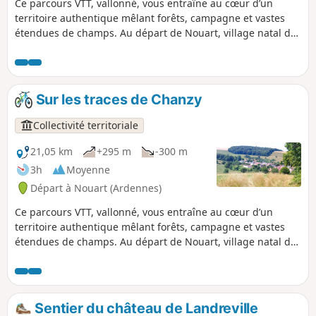
pour la raccourcir ou d'éviter la forêt en
Ce parcours VTT, vallonné, vous entraîne au cœur d’un
période de chasse.
territoire authentique mêlant forêts, campagne et vastes
étendues de champs. Au départ de Nouart, village natal du
Général Chanzy, l’itinéraire traverse plusieurs villages et
hameaux : Tailly, Barricourt, les Petites Censes, les
Forgettes, Les Tuileries... où se dévoilent de remarquables
bâtisses en pierre, témoins du patrimoine local. Un sentier
Sur les traces de Chanzy
rythmé et varié, idéal pour les amateurs de VTT en quête de
nature, de relief et de découvertes historiques.
Collectivité territoriale
21,05 km
+295 m
-300 m
3h
Moyenne
Départ à Nouart (Ardennes)
Ce parcours VTT, vallonné, vous entraîne au cœur d’un
territoire authentique mêlant forêts, campagne et vastes
étendues de champs. Au départ de Nouart, village natal du
Général Chanzy, l’itinéraire traverse plusieurs villages et
hameaux : Tailly, Barricourt, les Petites Censes, les
Forgettes, Les Tuileries, Rémonville... où se dévoilent de
remarquables bâtisses en pierre, témoins du patrimoine
Sentier du château de Landreville
local. Un sentier rythmé et varié, idéal pour les amateurs de