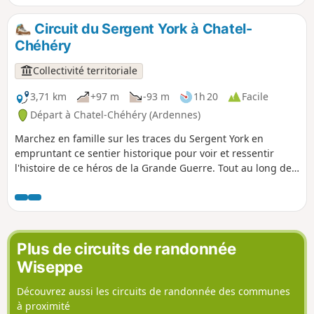
Circuit du Sergent York à Chatel-
Chéhéry
Collectivité territoriale
3,71 km
+97 m
-93 m
1h 20
Facile
Départ à Chatel-Chéhéry (Ardennes)
Marchez en famille sur les traces du Sergent York en
empruntant ce sentier historique pour voir et ressentir
l'histoire de ce héros de la Grande Guerre. Tout au long de
ce sentier, entre collines, bois et paysages champêtres vous
irez de panneau d'informations en panneau d'informations
pour découvrir les principales positions où se sont déroulés
les actes héroïques de York qui sauvèrent le bataillon de
l'anéantissement et conduisirent au retrait allemand de la
Plus de circuits de randonnée
Forêt d'Argonne.
Wiseppe
Découvrez aussi les circuits de randonnée des communes
à proximité