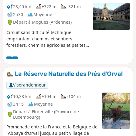
28,40 km
+322 m
-321 m
2h30
Moyenne
Départ à Mogues (Ardennes)
Circuit sans difficulté technique
empruntant chemins et sentiers
forestiers, chemins agricoles et petites
routes goudronnées. Les passages
transfrontaliers se succèdent
discrètement. Vous traverserez des
petits villages typiques, vous longerez
La Réserve Naturelle des Prés d'Orval
des ruisseaux sympathiques et vous
approcherez l'Abbaye d'Orval. Ne
Visorandonneur
manquez pas d'y faire un petit détour
pendant ou après la balade.
10,38 km
+104 m
-104 m
3h 15
Moyenne
Départ à Florenville (Province de
Luxembourg)
Promenade entre la France et la Belgique de
l’Abbaye d'Orval jusqu'au petit village de