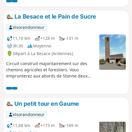
La Besace et le Pain de Sucre
Visorandonneur
11,10 km
+128 m
-131 m
3h 30
Moyenne
Départ à La Besace (Ardennes)
Circuit construit majoritairement sur des
chemins agricoles et forestiers. Vous
emprunterez aux abords de Stonne deux
sentiers avec des dénivelés importants : le
Chemin du Curé et la Ruelle Godet.Stonne,
point de passage du circuit était situé sur la
voie romaine Reims - Trèves dont vous
Un petit tour en Gaume
emprunterez une portion du tracé en fin de
parcours.Le Pain de sucre, ancien tumulus
Visorandonneur
gallo-romain constitue, à 338 m d'altitude,
un magnifique point de vue sur la
11,68 km
+173 m
-169 m
campagne et les villages environnants. Ce