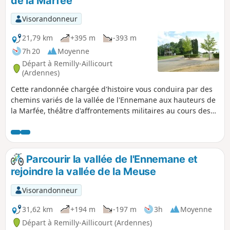
de la Marfée
Visorandonneur
21,79 km
+395 m
-393 m
7h 20
Moyenne
Départ à Remilly-Aillicourt
(Ardennes)
Cette randonnée chargée d'histoire vous conduira par des
chemins variés de la vallée de l'Ennemane aux hauteurs de
la Marfée, théâtre d'affrontements militaires au cours des
dernières guerres. Le point de vue de La Marfée vous
permettra d'admirer un magnifique panorama regroupant
plus de 12 villages.
Parcourir la vallée de l'Ennemane et
rejoindre la vallée de la Meuse
Visorandonneur
31,62 km
+194 m
-197 m
3h
Moyenne
Départ à Remilly-Aillicourt (Ardennes)