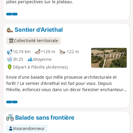
jolies perspectives sur le plateau.
Sentier d'Ariethal
Collectivité territoriale
10,74 km
+129 m
-122 m
3h 25
Moyenne
Départ à Fléville (Ardennes)
Envie d'une balade qui mêle prouesse architecturale et
forêt ? Le sentier d'Ariethal est fait pour vous. Depuis
Fléville, enfoncez-vous dans un décor forestier enchanteur
pour admirer les courbes du célèbre géant de pierre niché
dans son écrin de verdure, le Viaduc d'Ariethal. Ce parcours
vous invitera aussi à entrer dans la plantation mémorielle
dédiée à la Big Red One, hommage vivant et végétal qui lie
Balade sans frontière
cette terre à l'histoire.
Visorandonneur