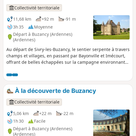
VTT en quête de nature, de relief et de découvertes
Collectivité territoriale
historiques.
11,68 km
+92 m
-91 m
3h 35
Moyenne
Départ à Buzancy (Ardennes)
(Ardennes)
Au départ de Sivry-les-Buzancy, le sentier serpente à travers
champs et villages, en passant par Bayonville et Imécourt,
offrant de belles échappées sur la campagne environnante.
Point d’orgue du parcours, le château de Landreville se
dévoile au fil de la marche, apportant une touche
patrimoniale à cette randonnée accessible et ressourçante.
Idéale pour les amateurs de nature, de calme et de
À la découverte de Buzancy
découvertes locales.
Collectivité territoriale
5,06 km
+22 m
-22 m
1h 30
Facile
Départ à Buzancy (Ardennes)
(Ardennes)