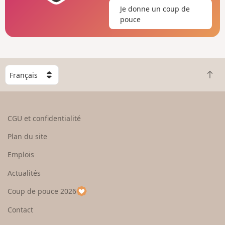
Je donne un coup de
pouce
C
R
h
e
o
t
i
o
s
CGU et confidentialité
u
i
r
s
Plan du site
e
s
n
e
Emplois
h
z
Actualités
a
u
u
n
Coup de pouce 2026
t
p
a
Contact
y