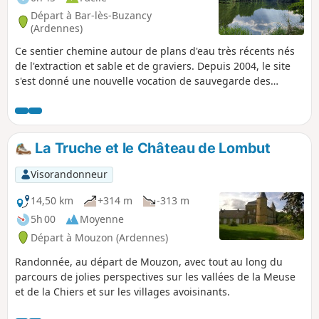
Départ à Bar-lès-Buzancy
(Ardennes)
Ce sentier chemine autour de plans d'eau très récents nés
de l'extraction et sable et de graviers. Depuis 2004, le site
s'est donné une nouvelle vocation de sauvegarde des
espèces animales et végétales liées aux zones humides.
Oiseaux, insectes, amphibiens et mammifères trouvent ici
les conditions biologiques idéales, à l'image du castor
nouveau venu, emblématique des sablières. Il est idéal en
La Truche et le Château de Lombut
famille, de nombreux panneaux ludiques animent le
parcours.
Visorandonneur
14,50 km
+314 m
-313 m
5h 00
Moyenne
Départ à Mouzon (Ardennes)
Randonnée, au départ de Mouzon, avec tout au long du
parcours de jolies perspectives sur les vallées de la Meuse
et de la Chiers et sur les villages avoisinants.