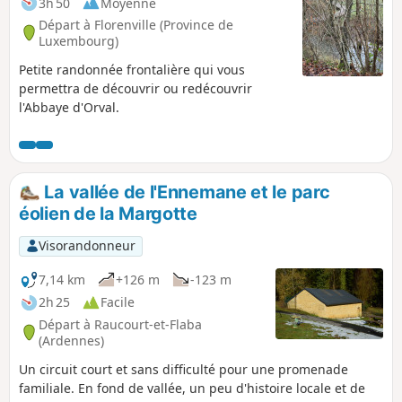
3h 50
Moyenne
circuit est un des 15 circuits PR® de la
Départ à Florenville (Province de
Communauté de Communes des Portes du
Luxembourg)
Luxembourg.
Petite randonnée frontalière qui vous
permettra de découvrir ou redécouvrir
l'Abbaye d'Orval.
La vallée de l'Ennemane et le parc
éolien de la Margotte
Visorandonneur
7,14 km
+126 m
-123 m
2h 25
Facile
Départ à Raucourt-et-Flaba
(Ardennes)
Un circuit court et sans difficulté pour une promenade
familiale. En fond de vallée, un peu d'histoire locale et de