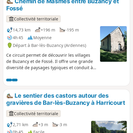
Chemin de Masmes entre Buzancy et
Masmes, les communs du Château Augeard, ou encore de
Fossé
beaux villages typiques comme Autruche, Fossé et Saint-
Pierremont, identifiables à leurs nombreuses et élégantes
Collectivité territoriale
maisons en pierre jaune.
14,73 km
+196 m
-195 m
4h 45
Moyenne
Départ à Bar-lès-Buzancy (Ardennes)
Ce circuit permet de découvrir les villages
de Buzancy et de Fossé. Il offre une grande
diversité de paysages typiques et conduit à
la chapelle de Masmes, point fort de
l'itinéraire.
Le sentier des castors autour des
gravières de Bar-lès-Buzancy à Harricourt
Collectivité territoriale
2,71 km
+3 m
-3 m
0h 45
Facile