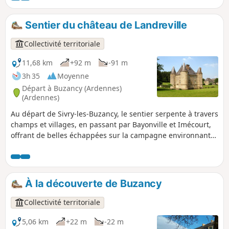
Forgettes, Les Tuileries, Rémonville... où se dévoilent de
remarquables bâtisses en pierre, témoins du patrimoine
Sentier du château de Landreville
local. Un sentier rythmé et varié, idéal pour les amateurs de
VTT en quête de nature, de relief et de découvertes
Collectivité territoriale
historiques.
11,68 km
+92 m
-91 m
3h 35
Moyenne
Départ à Buzancy (Ardennes)
(Ardennes)
Au départ de Sivry-les-Buzancy, le sentier serpente à travers
champs et villages, en passant par Bayonville et Imécourt,
offrant de belles échappées sur la campagne environnante.
Point d’orgue du parcours, le château de Landreville se
dévoile au fil de la marche, apportant une touche
patrimoniale à cette randonnée accessible et ressourçante.
Idéale pour les amateurs de nature, de calme et de
À la découverte de Buzancy
découvertes locales.
Collectivité territoriale
5,06 km
+22 m
-22 m