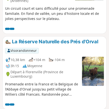
(Ardennes)
Un circuit court et sans difficulté pour une promenade
familiale. En fond de vallée, un peu d'histoire locale et de
jolies perspectives sur le plateau.
La Réserve Naturelle des Prés d'Orval
Visorandonneur
10,38 km
+104 m
-104 m
3h 15
Moyenne
Départ à Florenville (Province de
Luxembourg)
Promenade entre la France et la Belgique de
l’Abbaye d'Orval jusqu'au petit village de
Williers côté Francais. Randonnée pour
partir en balade le long de sentiers
forestiers et avoir comme guide les