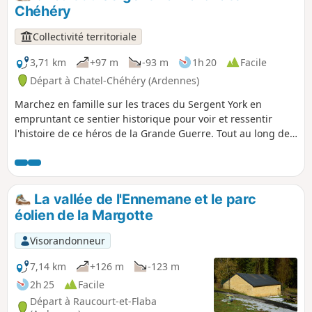
Chéhéry
Collectivité territoriale
3,71 km
+97 m
-93 m
1h 20
Facile
Départ à Chatel-Chéhéry (Ardennes)
Marchez en famille sur les traces du Sergent York en
empruntant ce sentier historique pour voir et ressentir
l'histoire de ce héros de la Grande Guerre. Tout au long de
ce sentier, entre collines, bois et paysages champêtres vous
irez de panneau d'informations en panneau d'informations
pour découvrir les principales positions où se sont déroulés
les actes héroïques de York qui sauvèrent le bataillon de
La vallée de l'Ennemane et le parc
l'anéantissement et conduisirent au retrait allemand de la
éolien de la Margotte
Forêt d'Argonne.
Visorandonneur
7,14 km
+126 m
-123 m
2h 25
Facile
Départ à Raucourt-et-Flaba