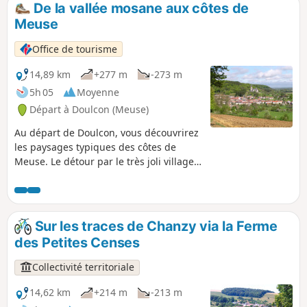
De la vallée mosane aux côtes de
p
Meuse
Office de tourisme
14,89 km
+277 m
-273 m
5h 05
Moyenne
Départ à Doulcon (Meuse)
Au départ de Doulcon, vous découvrirez
les paysages typiques des côtes de
Meuse. Le détour par le très joli village
de Mont-devant-Sassey vous réserve de
belles surprises architecturales ! Vous
rejoindrez ensuite le village de Sassey-
sur-Meuse par la côte avant de
Sur les traces de Chanzy via la Ferme
rejoindre Dun-sur-Meuse puis Doulcon
des Petites Censes
par le halage le long de la Meuse
navigable. Passant par 4 communes :
Collectivité territoriale
Dun-sur-Meuse, Doulcon, Mont-devant-
Sassey, Sassey-sur-Meuse, vous avez la
14,62 km
+214 m
-213 m
possibilité de partir au départ de l'une