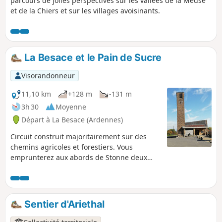
parcours de jolies perspectives sur les vallées de la Meuse
et de la Chiers et sur les villages avoisinants.
La Besace et le Pain de Sucre
Visorandonneur
11,10 km
+128 m
-131 m
3h 30
Moyenne
Départ à La Besace (Ardennes)
Circuit construit majoritairement sur des
chemins agricoles et forestiers. Vous
emprunterez aux abords de Stonne deux
sentiers avec des dénivelés importants : le
Chemin du Curé et la Ruelle Godet.Stonne,
point de passage du circuit était situé sur la
voie romaine Reims - Trèves dont vous
Sentier d'Ariethal
emprunterez une portion du tracé en fin de
parcours.Le Pain de sucre, ancien tumulus