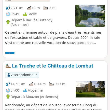
2,71 km
+3 m
-3 m
0h 45
Facile
Départ à Bar-lès-Buzancy
(Ardennes)
Ce sentier chemine autour de plans d'eau très récents nés
de l'extraction et sable et de graviers. Depuis 2004, le site
s'est donné une nouvelle vocation de sauvegarde des
espèces animales et végétales liées aux zones humides.
Oiseaux, insectes, amphibiens et mammifères trouvent ici
les conditions biologiques idéales, à l'image du castor
nouveau venu, emblématique des sablières. Il est idéal en
La Truche et le Château de Lombut
famille, de nombreux panneaux ludiques animent le
parcours.
Visorandonneur
14,50 km
+314 m
-313 m
5h 00
Moyenne
Départ à Mouzon (Ardennes)
Randonnée, au départ de Mouzon, avec tout au long du