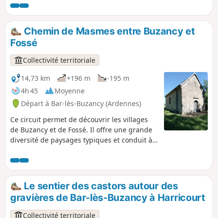
environnante, entre vallons et horizons ouverts. Tout au
long du tracé, la randonnée est une invitation à la
découverte du patrimoine local, avec la chapelle de
Chemin de Masmes entre Buzancy et
Masmes, les communs du Château Augeard, ou encore de
Fossé
beaux villages typiques comme Autruche, Fossé et Saint-
Pierremont, identifiables à leurs nombreuses et élégantes
Collectivité territoriale
maisons en pierre jaune.
14,73 km
+196 m
-195 m
4h 45
Moyenne
Départ à Bar-lès-Buzancy (Ardennes)
Ce circuit permet de découvrir les villages
de Buzancy et de Fossé. Il offre une grande
diversité de paysages typiques et conduit à
la chapelle de Masmes, point fort de
l'itinéraire.
Le sentier des castors autour des
gravières de Bar-lès-Buzancy à Harricourt
Collectivité territoriale