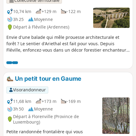
Collectivité territoriale
gallo-romain constitue, à 338 m d'altitude,
un magnifique point de vue sur la
10,74 km
+129 m
-122 m
campagne et les villages environnants. Ce
3h 25
Moyenne
circuit est un des 15 circuits PR® de la
Départ à Fléville (Ardennes)
Communauté de Communes des Portes du
Luxembourg.
Envie d'une balade qui mêle prouesse architecturale et
forêt ? Le sentier d'Ariethal est fait pour vous. Depuis
Fléville, enfoncez-vous dans un décor forestier enchanteur
pour admirer les courbes du célèbre géant de pierre niché
dans son écrin de verdure, le Viaduc d'Ariethal. Ce parcours
vous invitera aussi à entrer dans la plantation mémorielle
dédiée à la Big Red One, hommage vivant et végétal qui lie
Un petit tour en Gaume
cette terre à l'histoire.
Visorandonneur
11,68 km
+173 m
-169 m
3h 50
Moyenne
Départ à Florenville (Province de
Luxembourg)
Petite randonnée frontalière qui vous