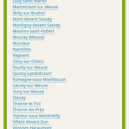
Luzy-Saint-Martin
Martincourt-sur-Meuse
Milly-sur-Bradon
Mont-devant-Sassey
Montigny-devant-Sassey
Moulins-Saint-Hubert
Mouzay (Meuse)
Murvaux
Nantillois
Nepvant
Olizy-sur-Chiers
Pouilly-sur-Meuse
Quincy-Landzécourt
Romagne-sous-Montfaucon
Sassey-sur-Meuse
Sivry-sur-Meuse
Stenay
Thonne-le-Thil
Thonne-les-Près
Vigneul-sous-Montmédy
Villers-devant-Dun
Vilosnes-Haraumont