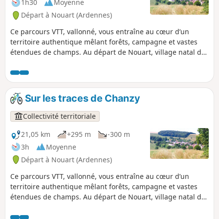
1h30
Moyenne
d'entre elles. Vous avez aussi la
Départ à Nouart (Ardennes)
possibilité de fractionner cette balade
pour la raccourcir ou d'éviter la forêt en
Ce parcours VTT, vallonné, vous entraîne au cœur d’un
période de chasse.
territoire authentique mêlant forêts, campagne et vastes
étendues de champs. Au départ de Nouart, village natal du
Général Chanzy, l’itinéraire traverse plusieurs villages et
hameaux : Tailly, Barricourt, les Petites Censes, les
Forgettes, Les Tuileries... où se dévoilent de remarquables
bâtisses en pierre, témoins du patrimoine local. Un sentier
Sur les traces de Chanzy
rythmé et varié, idéal pour les amateurs de VTT en quête de
nature, de relief et de découvertes historiques.
Collectivité territoriale
21,05 km
+295 m
-300 m
3h
Moyenne
Départ à Nouart (Ardennes)
Ce parcours VTT, vallonné, vous entraîne au cœur d’un
territoire authentique mêlant forêts, campagne et vastes
étendues de champs. Au départ de Nouart, village natal du
Général Chanzy, l’itinéraire traverse plusieurs villages et
hameaux : Tailly, Barricourt, les Petites Censes, les