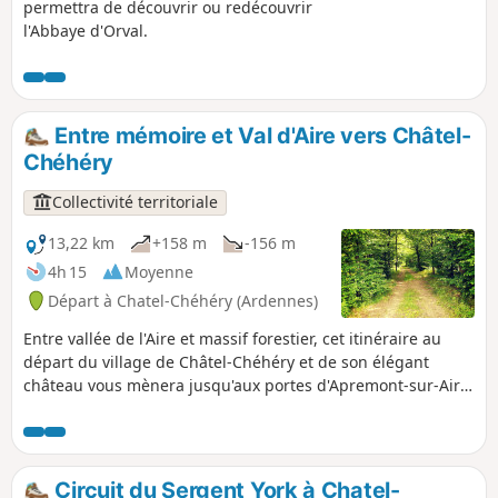
permettra de découvrir ou redécouvrir
l'Abbaye d'Orval.
Entre mémoire et Val d'Aire vers Châtel-
Chéhéry
Collectivité territoriale
13,22 km
+158 m
-156 m
4h 15
Moyenne
Départ à Chatel-Chéhéry (Ardennes)
Entre vallée de l'Aire et massif forestier, cet itinéraire au
départ du village de Châtel-Chéhéry et de son élégant
château vous mènera jusqu'aux portes d'Apremont-sur-Aire
pour découvrir un haut lieu de mémoire : le cimetière
militaire allemand classé à l'Unesco.
Circuit du Sergent York à Chatel-