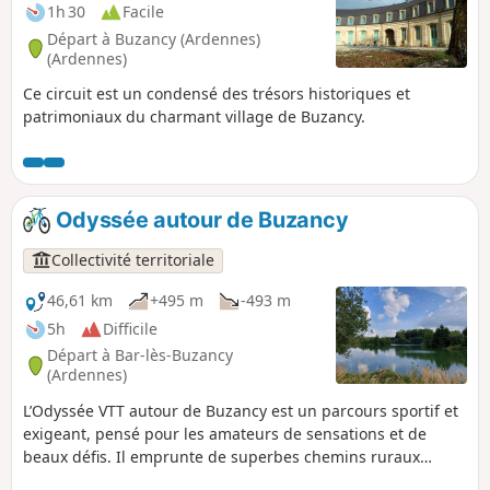
1h 30
Facile
Départ à Buzancy (Ardennes)
(Ardennes)
Ce circuit est un condensé des trésors historiques et
patrimoniaux du charmant village de Buzancy.
Odyssée autour de Buzancy
Collectivité territoriale
46,61 km
+495 m
-493 m
5h
Difficile
Départ à Bar-lès-Buzancy
(Ardennes)
L’Odyssée VTT autour de Buzancy est un parcours sportif et
exigeant, pensé pour les amateurs de sensations et de
beaux défis. Il emprunte de superbes chemins ruraux
offrant de larges panoramas sur la campagne