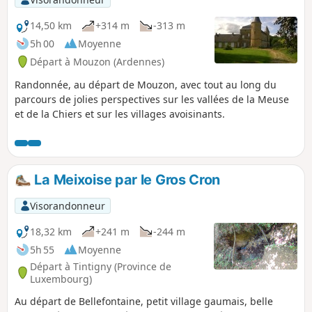
14,50 km
+314 m
-313 m
5h 00
Moyenne
Départ à Mouzon (Ardennes)
Randonnée, au départ de Mouzon, avec tout au long du
parcours de jolies perspectives sur les vallées de la Meuse
et de la Chiers et sur les villages avoisinants.
La Meixoise par le Gros Cron
Visorandonneur
18,32 km
+241 m
-244 m
5h 55
Moyenne
Départ à Tintigny (Province de
Luxembourg)
Au départ de Bellefontaine, petit village gaumais, belle