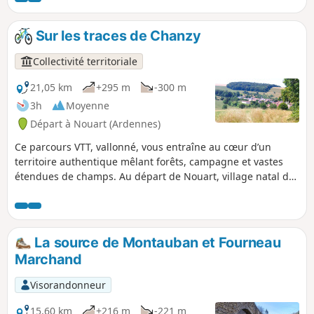
Forgettes, Les Tuileries... où se dévoilent de remarquables
bâtisses en pierre, témoins du patrimoine local. Un sentier
Sur les traces de Chanzy
rythmé et varié, idéal pour les amateurs de VTT en quête de
nature, de relief et de découvertes historiques.
Collectivité territoriale
21,05 km
+295 m
-300 m
3h
Moyenne
Départ à Nouart (Ardennes)
Ce parcours VTT, vallonné, vous entraîne au cœur d’un
territoire authentique mêlant forêts, campagne et vastes
étendues de champs. Au départ de Nouart, village natal du
Général Chanzy, l’itinéraire traverse plusieurs villages et
hameaux : Tailly, Barricourt, les Petites Censes, les
Forgettes, Les Tuileries, Rémonville... où se dévoilent de
remarquables bâtisses en pierre, témoins du patrimoine
La source de Montauban et Fourneau
local. Un sentier rythmé et varié, idéal pour les amateurs de
Marchand
VTT en quête de nature, de relief et de découvertes
historiques.
Visorandonneur
15,60 km
+216 m
-221 m