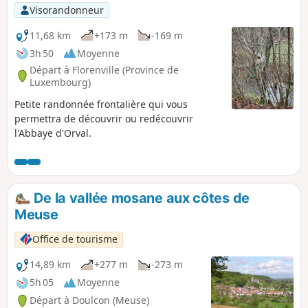
p
Visorandonneur
11,68 km
+173 m
-169 m
3h 50
Moyenne
Départ à Florenville (Province de
Luxembourg)
Petite randonnée frontalière qui vous
permettra de découvrir ou redécouvrir
l'Abbaye d'Orval.
De la vallée mosane aux côtes de
Meuse
Office de tourisme
14,89 km
+277 m
-273 m
5h 05
Moyenne
Départ à Doulcon (Meuse)