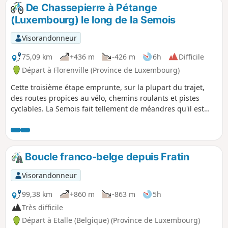
De Chassepierre à Pétange
(Luxembourg) le long de la Semois
Visorandonneur
75,09 km
+436 m
-426 m
6h
Difficile
Départ à Florenville (Province de Luxembourg)
Cette troisième étape emprunte, sur la plupart du trajet,
des routes propices au vélo, chemins roulants et pistes
cyclables. La Semois fait tellement de méandres qu'il est
impossible de la "longer" mais ce circuit la traverse de
multiples fois et remonte jusqu'à sa source à Arlon ! La
randonnée traverse la Gaume et le pays d'Arlon à l'écart des
axes routiers fréquentés par la circulation automobile.
Boucle franco-belge depuis Fratin
Visorandonneur
99,38 km
+860 m
-863 m
5h
Très difficile
Départ à Etalle (Belgique) (Province de Luxembourg)