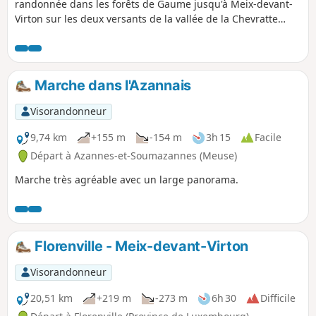
randonnée dans les forêts de Gaume jusqu'à Meix-devant-
Virton sur les deux versants de la vallée de la Chevratte
avec, en chemin, la découverte du Gros Cron (formation
géologique remarquable en Lorraine belge) et sa source.
Marche dans l'Azannais
Visorandonneur
9,74 km
+155 m
-154 m
3h 15
Facile
Départ à Azannes-et-Soumazannes (Meuse)
Marche très agréable avec un large panorama.
Florenville - Meix-devant-Virton
Visorandonneur
20,51 km
+219 m
-273 m
6h 30
Difficile