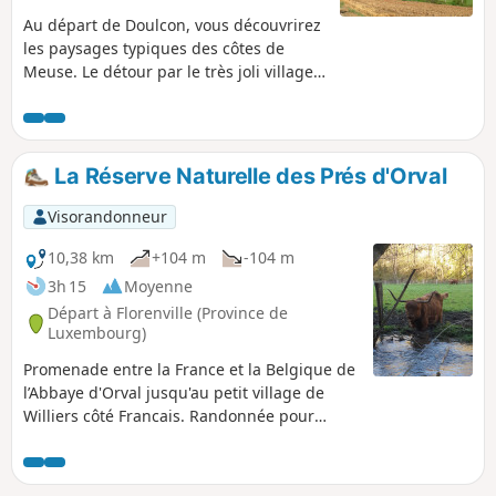
Au départ de Doulcon, vous découvrirez
les paysages typiques des côtes de
Meuse. Le détour par le très joli village
de Mont-devant-Sassey vous réserve de
belles surprises architecturales ! Vous
rejoindrez ensuite le village de Sassey-
sur-Meuse par la côte avant de
La Réserve Naturelle des Prés d'Orval
rejoindre Dun-sur-Meuse puis Doulcon
par le halage le long de la Meuse
Visorandonneur
navigable. Passant par 4 communes :
Dun-sur-Meuse, Doulcon, Mont-devant-
10,38 km
+104 m
-104 m
Sassey, Sassey-sur-Meuse, vous avez la
3h 15
Moyenne
possibilité de partir au départ de l'une
Départ à Florenville (Province de
d'entre elles. Vous avez aussi la
Luxembourg)
possibilité de fractionner cette balade
Promenade entre la France et la Belgique de
pour la raccourcir ou d'éviter la forêt en
l’Abbaye d'Orval jusqu'au petit village de
période de chasse.
Williers côté Francais. Randonnée pour
partir en balade le long de sentiers
forestiers et avoir comme guide les
murmures d'un ruisseau. Partir à la