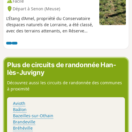
Facile
Départ à Senon (Meuse)
L’Étang d’Amel, propriété du Conservatoire
d’espaces naturels de Lorraine, a été classé,
avec des terrains attenants, en Réserve
Naturelle Régionale en 2006 par le Conseil
Régional de Lorraine. Le circuit pédagogique
de l’Étang d’Amel qui traverse les communes
de Senon et d’Amel-sur-l’Étang est ponctué
de panneaux d’informations et de deux
Plus de circuits de randonnée Han-
observatoires. Vous pourrez ainsi observer
lès-Juvigny
les oiseaux sans les déranger.
Découvrez aussi les circuits de randonnée des communes
à proximité
Avioth
Baâlon
Bazeilles-sur-Othain
Brandeville
Bréhéville