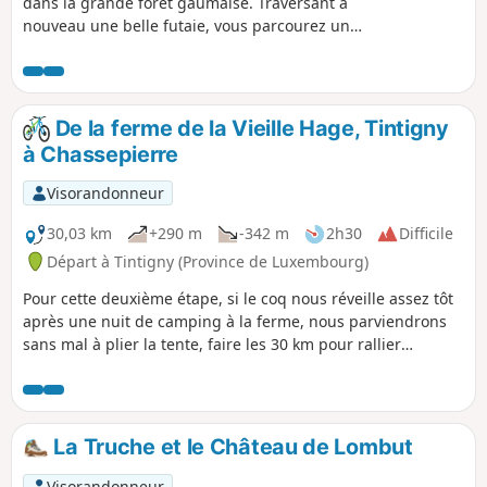
dans la grande forêt gaumaise. Traversant à
nouveau une belle futaie, vous parcourez un
magnifique chemin, sillonnant un vallon perdu où
vous allez découvrir en son plein cœur le Trou des
Fées. Cette étonnante montagne de sable est
composée de plusieurs galeries que l’érosion
De la ferme de la Vieille Hage, Tintigny
naturelle a creusées.
à Chassepierre
Visorandonneur
30,03 km
+290 m
-342 m
2h30
Difficile
Départ à Tintigny (Province de Luxembourg)
Pour cette deuxième étape, si le coq nous réveille assez tôt
après une nuit de camping à la ferme, nous parviendrons
sans mal à plier la tente, faire les 30 km pour rallier
Chassepierre, Il sera même possible de visiter l'abbaye
d'Orval à mi-chemin. Nous roulerons, la plupart du temps,
en forêt.
La Truche et le Château de Lombut
Visorandonneur