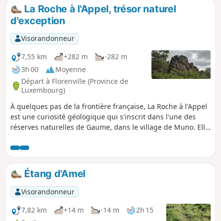
La Roche à l'Appel, trésor naturel
d'exception
Visorandonneur
7,55 km
+282 m
-282 m
3h 00
Moyenne
Départ à Florenville (Province de
Luxembourg)
À quelques pas de la frontière française, La Roche à l'Appel
est une curiosité géologique qui s'inscrit dans l'une des
réserves naturelles de Gaume, dans le village de Muno. Elle
se présente comme un amoncellement chaotique
d'énormes blocs de poudingue de Fépin.
Étang d'Amel
Visorandonneur
7,82 km
+14 m
-14 m
2h 15