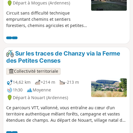
Départ à Mogues (Ardennes)
Circuit sans difficulté technique
empruntant chemins et sentiers
forestiers, chemins agricoles et petites
routes goudronnées. Les passages
transfrontaliers se succèdent
discrètement. Vous traverserez des
petits villages typiques, vous longerez
Sur les traces de Chanzy via la Ferme
des ruisseaux sympathiques et vous
des Petites Censes
approcherez l'Abbaye d'Orval. Ne
manquez pas d'y faire un petit détour
Collectivité territoriale
pendant ou après la balade.
14,62 km
+214 m
-213 m
1h30
Moyenne
Départ à Nouart (Ardennes)
Ce parcours VTT, vallonné, vous entraîne au cœur d’un
territoire authentique mêlant forêts, campagne et vastes
étendues de champs. Au départ de Nouart, village natal du
Général Chanzy, l’itinéraire traverse plusieurs villages et
hameaux : Tailly, Barricourt, les Petites Censes, les