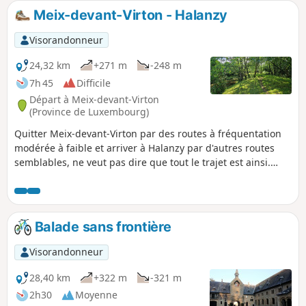
rencontre d'un troupeau de vaches Highland
Meix-devant-Virton - Halanzy
mais aussi, plus atypique, observer des
traces de vestiges gallo-romains.
Visorandonneur
24,32 km
+271 m
-248 m
7h 45
Difficile
Départ à Meix-devant-Virton
(Province de Luxembourg)
Quitter Meix-devant-Virton par des routes à fréquentation
modérée à faible et arriver à Halanzy par d'autres routes
semblables, ne veut pas dire que tout le trajet est ainsi.
Non, il y a de petites routes de campagne, calmes avec de
beaux panoramas, des chemins agricoles devenant
forestiers et une route abrupte dans sa descente au milieu
d'un quartier de maisons de vacances. Et puis, il y a aussi le
Balade sans frontière
Ton qui donne le ton dans sa vallée et encore des chemins
et sentiers imprévus et improbables. Mon logement étant
Visorandonneur
chez l'habitant, le point d'arrêt est aléatoire.
28,40 km
+322 m
-321 m
2h30
Moyenne