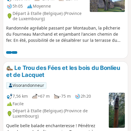
5h 05
Moyenne
Départ à Etalle (Belgique) (Province
de Luxembourg)
Randonnée agréable passant par Montauban, la pêcherie
du Fourneau Marchand et enjambant l'ancien chemin de
fer. En été, possibilité de se désaltérer sur la terrasse du
Fourneau Marchand !
Le Trou des Fées et les bois du Bonlieu
et de Lacquet
Visorandonneur
7,56 km
+67 m
-75 m
2h 20
Facile
Départ à Etalle (Belgique) (Province de
Luxembourg)
Quelle belle balade enchanteresse ! Pénétrez