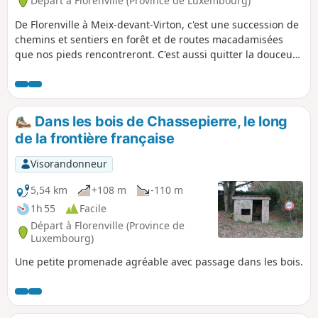
Départ à Florenville (Province de Luxembourg)
De Florenville à Meix-devant-Virton, c'est une succession de
chemins et sentiers en forêt et de routes macadamisées
que nos pieds rencontreront. C'est aussi quitter la douceur
de la berge d'une rivière pour s'enfoncer dans le massif
forestier escarpé du versant Sud de la Semois.
Dans les bois de Chassepierre, le long
de la frontière française
Visorandonneur
5,54 km
+108 m
-110 m
1h 55
Facile
Départ à Florenville (Province de
Luxembourg)
Une petite promenade agréable avec passage dans les bois.