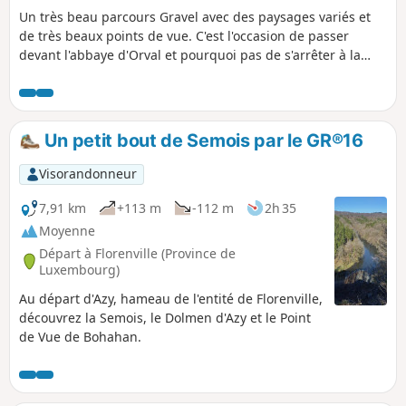
Un très beau parcours Gravel avec des paysages variés et
de très beaux points de vue. C'est l'occasion de passer
devant l'abbaye d'Orval et pourquoi pas de s'arrêter à la
Brasserie de La Rulles. Cette trace emprunte des
revêtements variés entre routes, chemins agricoles et
forestiers. Attention : la difficulté est conséquente avec ces
belles côtes qui jalonnent le parcours.
Un petit bout de Semois par le GR®16
Visorandonneur
7,91 km
+113 m
-112 m
2h 35
Moyenne
Départ à Florenville (Province de
Luxembourg)
Au départ d'Azy, hameau de l'entité de Florenville,
découvrez la Semois, le Dolmen d'Azy et le Point
de Vue de Bohahan.