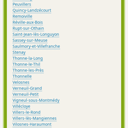
Peuvillers
Quincy-Landzécourt
Remoiville
Réville-aux-Bois
Rupt-sur-Othain
Saint-Jean-lès-Longuyon
Sassey-sur-Meuse
Saulmory-et-Villefranche
Stenay
Thonne-la-Long
Thonne-le-Thil
Thonne-les-Près
Thonnelle
Velosnes
Verneuil-Grand
Verneuil-Petit
Vigneul-sous-Montmédy
Villécloye
Villers-le-Rond
Villers-lès-Mangiennes
Vilosnes-Haraumont