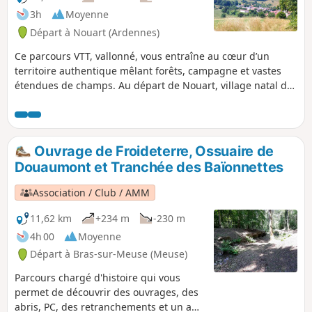
3h
Moyenne
Départ à Nouart (Ardennes)
Ce parcours VTT, vallonné, vous entraîne au cœur d’un
territoire authentique mêlant forêts, campagne et vastes
étendues de champs. Au départ de Nouart, village natal du
Général Chanzy, l’itinéraire traverse plusieurs villages et
hameaux : Tailly, Barricourt, les Petites Censes, les
Forgettes, Les Tuileries, Rémonville... où se dévoilent de
remarquables bâtisses en pierre, témoins du patrimoine
Ouvrage de Froideterre, Ossuaire de
local. Un sentier rythmé et varié, idéal pour les amateurs de
Douaumont et Tranchée des Baïonnettes
VTT en quête de nature, de relief et de découvertes
historiques.
Association / Club / AMM
11,62 km
+234 m
-230 m
4h 00
Moyenne
Départ à Bras-sur-Meuse (Meuse)
Parcours chargé d'histoire qui vous
permet de découvrir des ouvrages, des
abris, PC, des retranchements et un abri