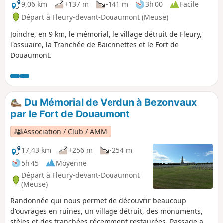
9,06 km
+137 m
-141 m
3h 00
Facile
Départ à Fleury-devant-Douaumont (Meuse)
Joindre, en 9 km, le mémorial, le village détruit de Fleury,
l'ossuaire, la Tranchée de Baïonnettes et le Fort de
Douaumont.
Du Mémorial de Verdun à Bezonvaux
par le Fort de Douaumont
Association / Club / AMM
17,43 km
+256 m
-254 m
5h 45
Moyenne
Départ à Fleury-devant-Douaumont
(Meuse)
Randonnée qui nous permet de découvrir beaucoup
d'ouvrages en ruines, un village détruit, des monuments,
stèles et des tranchées récemment restaurées. Passage au