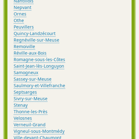
Nantillois
Nepvant
Ornes
Othe
Peuvillers
Quincy-Landzécourt
Regnéville-sur-Meuse
Remoiville
Réville-aux-Bois
Romagne-sous-les-Côtes
Saint-Jean-lès-Longuyon
Samogneux
Sassey-sur-Meuse
Saulmory-et-Villefranche
Septsarges
Sivry-sur-Meuse
Stenay
Thonne-les-Près
Velosnes
Verneuil-Grand
Vigneul-sous-Montmédy
Ville-devant-Chaumont