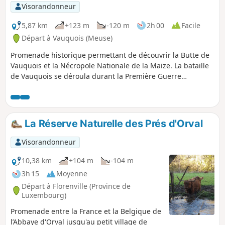
Visorandonneur
5,87 km
+123 m
-120 m
2h 00
Facile
Départ à Vauquois (Meuse)
Promenade historique permettant de découvrir la Butte de
Vauquois et la Nécropole Nationale de la Maize. La bataille
de Vauquois se déroula durant la Première Guerre
mondiale. Le village était construit sur la butte du même
nom, ce qui en faisait un lieu stratégique. Vauquois est un
haut-lieu de la guerre des mines, cette technique
consistant à creuser de profondes galeries et à y enfouir
La Réserve Naturelle des Prés d'Orval
des tonnes d'explosifs afin de causer d'importants dégâts
en surface avant de lancer un assaut.
Visorandonneur
10,38 km
+104 m
-104 m
3h 15
Moyenne
Départ à Florenville (Province de
Luxembourg)
Promenade entre la France et la Belgique de
l’Abbaye d'Orval jusqu'au petit village de