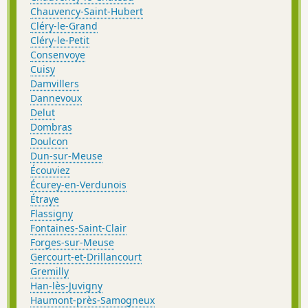
Chauvency-Saint-Hubert
Cléry-le-Grand
Cléry-le-Petit
Consenvoye
Cuisy
Damvillers
Dannevoux
Delut
Dombras
Doulcon
Dun-sur-Meuse
Écouviez
Écurey-en-Verdunois
Étraye
Flassigny
Fontaines-Saint-Clair
Forges-sur-Meuse
Gercourt-et-Drillancourt
Gremilly
Han-lès-Juvigny
Haumont-près-Samogneux