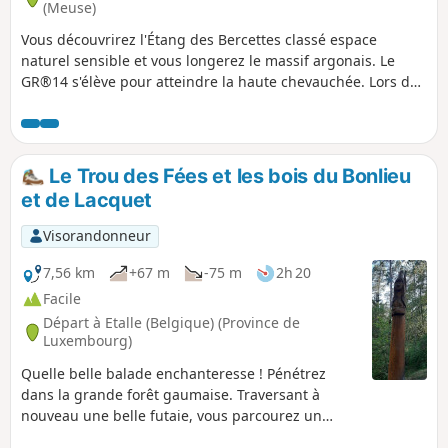
(Meuse)
Vous découvrirez l'Étang des Bercettes classé espace
naturel sensible et vous longerez le massif argonais. Le
GR®14 s'élève pour atteindre la haute chevauchée. Lors de
cette randonnée vous allez découvrir une partie du sentier
de découverte où vous trouverez des arbres de toute sortes,
noyer noir, sapin blanc, etc.
Le Trou des Fées et les bois du Bonlieu
et de Lacquet
Visorandonneur
7,56 km
+67 m
-75 m
2h 20
Facile
Départ à Etalle (Belgique) (Province de
Luxembourg)
Quelle belle balade enchanteresse ! Pénétrez
dans la grande forêt gaumaise. Traversant à
nouveau une belle futaie, vous parcourez un
magnifique chemin, sillonnant un vallon perdu où