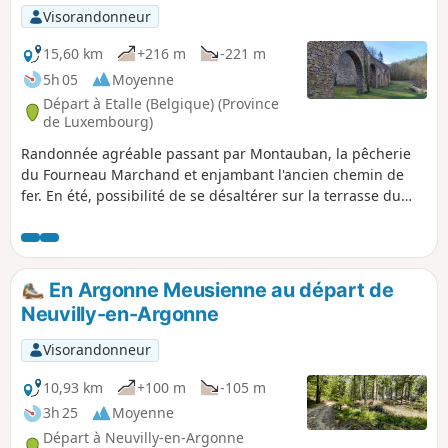
Visorandonneur
15,60 km
+216 m
-221 m
5h 05
Moyenne
Départ à Etalle (Belgique) (Province
de Luxembourg)
Randonnée agréable passant par Montauban, la pêcherie
du Fourneau Marchand et enjambant l'ancien chemin de
fer. En été, possibilité de se désaltérer sur la terrasse du
Fourneau Marchand !
En Argonne Meusienne au départ de
Neuvilly-en-Argonne
Visorandonneur
10,93 km
+100 m
-105 m
3h 25
Moyenne
Départ à Neuvilly-en-Argonne