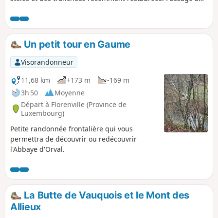
Fort de Douaumont et au cimetière de Douaumont. Bien
regarder par terre, la terre nous restitue encore beaucoup
d'éclats d'obus et parfois même des obus entiers.
Un petit tour en Gaume
Visorandonneur
11,68 km
+173 m
-169 m
3h 50
Moyenne
Départ à Florenville (Province de
Luxembourg)
Petite randonnée frontalière qui vous
permettra de découvrir ou redécouvrir
l'Abbaye d'Orval.
La Butte de Vauquois et le Mont des
Allieux