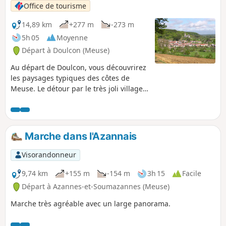
Office de tourisme
14,89 km
+277 m
-273 m
5h 05
Moyenne
Départ à Doulcon (Meuse)
Au départ de Doulcon, vous découvrirez
les paysages typiques des côtes de
Meuse. Le détour par le très joli village
de Mont-devant-Sassey vous réserve de
belles surprises architecturales ! Vous
rejoindrez ensuite le village de Sassey-
sur-Meuse par la côte avant de
Marche dans l'Azannais
rejoindre Dun-sur-Meuse puis Doulcon
par le halage le long de la Meuse
Visorandonneur
navigable. Passant par 4 communes :
Dun-sur-Meuse, Doulcon, Mont-devant-
9,74 km
+155 m
-154 m
3h 15
Facile
Sassey, Sassey-sur-Meuse, vous avez la
Départ à Azannes-et-Soumazannes (Meuse)
possibilité de partir au départ de l'une
Marche très agréable avec un large panorama.
d'entre elles. Vous avez aussi la
possibilité de fractionner cette balade