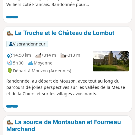
Williers côté Francais. Randonnée pour
partir en balade le long de sentiers
forestiers et avoir comme guide les
murmures d'un ruisseau. Partir à la
rencontre d'un troupeau de vaches Highland
La Truche et le Château de Lombut
mais aussi, plus atypique, observer des
traces de vestiges gallo-romains.
Visorandonneur
14,50 km
+314 m
-313 m
5h 00
Moyenne
Départ à Mouzon (Ardennes)
Randonnée, au départ de Mouzon, avec tout au long du
parcours de jolies perspectives sur les vallées de la Meuse
et de la Chiers et sur les villages avoisinants.
La source de Montauban et Fourneau
Marchand