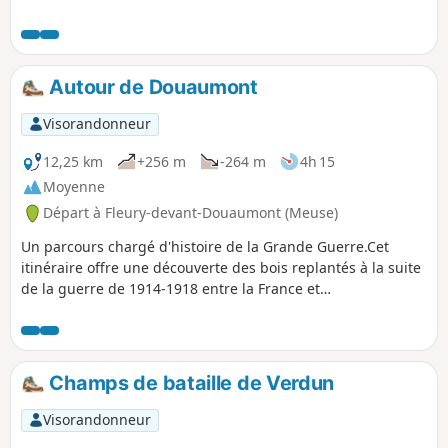
intermédiaire à munitions encore en
bon états ainsi que quelques restes de
tranchées et postes de combats isolés.
Autour de Douaumont
Visorandonneur
12,25 km
+256 m
-264 m
4h 15
Moyenne
Départ à Fleury-devant-Douaumont (Meuse)
Un parcours chargé d'histoire de la Grande Guerre.Cet
itinéraire offre une découverte des bois replantés à la suite
de la guerre de 1914-1918 entre la France et
l'Allemagne.Plusieurs vestiges tel que des bunkers, abris et
bâtiments comme l'Ossuaire de Douaumont, le Fort de
Douaumont sont à découvrir.
Champs de bataille de Verdun
Visorandonneur