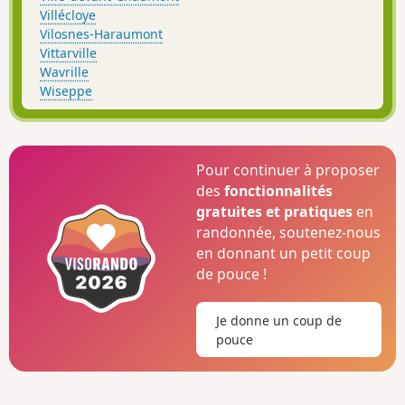
Villécloye
Vilosnes-Haraumont
Vittarville
Wavrille
Wiseppe
Pour continuer à proposer
des
fonctionnalités
gratuites et pratiques
en
randonnée, soutenez-nous
en donnant un petit coup
de pouce !
Je donne un coup de
pouce