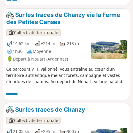
pour la raccourcir ou d'éviter la forêt en
période de chasse.
Sur les traces de Chanzy via la Ferme
des Petites Censes
Collectivité territoriale
14,62 km
+214 m
-213 m
1h30
Moyenne
Départ à Nouart (Ardennes)
Ce parcours VTT, vallonné, vous entraîne au cœur d’un
territoire authentique mêlant forêts, campagne et vastes
étendues de champs. Au départ de Nouart, village natal du
Général Chanzy, l’itinéraire traverse plusieurs villages et
hameaux : Tailly, Barricourt, les Petites Censes, les
Forgettes, Les Tuileries... où se dévoilent de remarquables
bâtisses en pierre, témoins du patrimoine local. Un sentier
Sur les traces de Chanzy
rythmé et varié, idéal pour les amateurs de VTT en quête de
nature, de relief et de découvertes historiques.
Collectivité territoriale
21,05 km
+295 m
-300 m