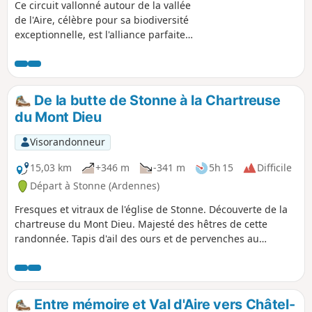
Ce circuit vallonné autour de la vallée
de l'Aire, célèbre pour sa biodiversité
exceptionnelle, est l'alliance parfaite
entre effort et patrimoine ! Enfourchez
votre VTT pour affronter la variante des
Vertiges du Val d’Aire. Ce circuit musclé
vous fera vibrer au rythme de ses
De la butte de Stonne à la Chartreuse
passages en forêt et de ses panoramas
du Mont Dieu
sur la campagne bucolique argonnaise,
tout en jalonnant votre route du charme
Visorandonneur
authentique de nos villages ruraux et
de haltes prestigieuses comme le
15,03 km
+346 m
-341 m
5h 15
Difficile
Viaduc d'Ariethal ou l'Abbaye de
Départ à Stonne (Ardennes)
Chéhéry.
Fresques et vitraux de l'église de Stonne. Découverte de la
chartreuse du Mont Dieu. Majesté des hêtres de cette
randonnée. Tapis d'ail des ours et de pervenches au
printemps. Diversité des cheminements. Panorama à 360°
de la butte de Stonne. Cette randonnée très variée
s'adresse à des randonneurs expérimentés. Il faut suivre
plusieurs fois des petites sentes peu marquées au sol,
Entre mémoire et Val d'Aire vers Châtel-
d'autre part le terrain peut être glissant en temps de pluie,