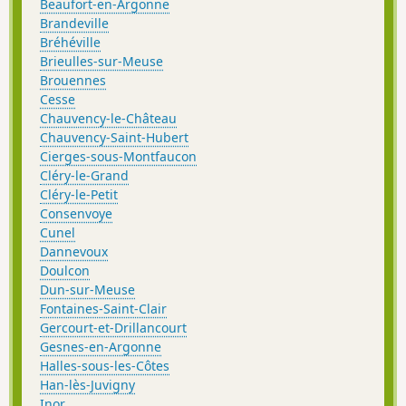
Beaufort-en-Argonne
Brandeville
Bréhéville
Brieulles-sur-Meuse
Brouennes
Cesse
Chauvency-le-Château
Chauvency-Saint-Hubert
Cierges-sous-Montfaucon
Cléry-le-Grand
Cléry-le-Petit
Consenvoye
Cunel
Dannevoux
Doulcon
Dun-sur-Meuse
Fontaines-Saint-Clair
Gercourt-et-Drillancourt
Gesnes-en-Argonne
Halles-sous-les-Côtes
Han-lès-Juvigny
Inor