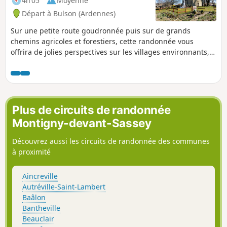
4h 05
Moyenne
Départ à Bulson (Ardennes)
Sur une petite route goudronnée puis sur de grands
chemins agricoles et forestiers, cette randonnée vous
offrira de jolies perspectives sur les villages environnants,
la vallée de la Bar et le canal des Ardennes. Les Cognettes
est le surnom donné aux habitants de Bulson.
Plus de circuits de randonnée
Montigny-devant-Sassey
Découvrez aussi les circuits de randonnée des communes
à proximité
Aincreville
Autréville-Saint-Lambert
Baâlon
Bantheville
Beauclair