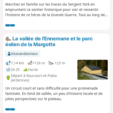
Marchez en famille sur les traces du Sergent York en
empruntant ce sentier historique pour voir et ressentir
l'histoire de ce héros de la Grande Guerre. Tout au long de
ce sentier, entre collines, bois et paysages champêtres vous
irez de panneau d'informations en panneau d'informations
pour découvrir les principales positions où se sont déroulés
les actes héroïques de York qui sauvèrent le bataillon de
La vallée de l'Ennemane et le parc
l'anéantissement et conduisirent au retrait allemand de la
éolien de la Margotte
Forêt d'Argonne.
Visorandonneur
7,14 km
+126 m
-123 m
2h 25
Facile
Départ à Raucourt-et-Flaba
(Ardennes)
Un circuit court et sans difficulté pour une promenade
familiale. En fond de vallée, un peu d'histoire locale et de
jolies perspectives sur le plateau.