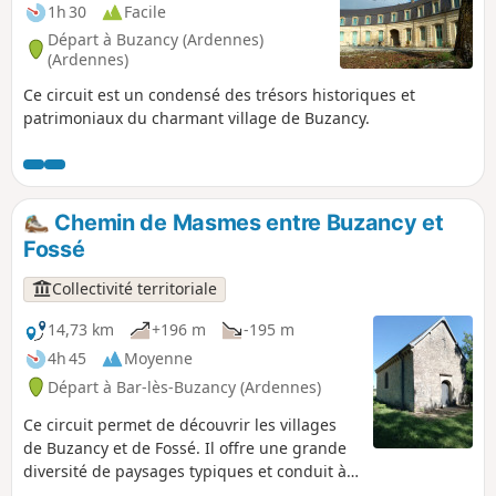
1h 30
Facile
Départ à Buzancy (Ardennes)
(Ardennes)
Ce circuit est un condensé des trésors historiques et
patrimoniaux du charmant village de Buzancy.
Chemin de Masmes entre Buzancy et
Fossé
Collectivité territoriale
14,73 km
+196 m
-195 m
4h 45
Moyenne
Départ à Bar-lès-Buzancy (Ardennes)
Ce circuit permet de découvrir les villages
de Buzancy et de Fossé. Il offre une grande
diversité de paysages typiques et conduit à
la chapelle de Masmes, point fort de