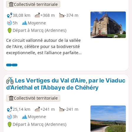
le point de vue de la Croix du Bayle,
Collectivité territoriale
ainsi que l'élégance de ces deux villages
argonnais.
38,08 km
+368 m
-374 m
5h
Moyenne
Départ à Marcq (Ardennes)
Ce circuit vallonné autour de la vallée
de l'Aire, célèbre pour sa biodiversité
exceptionnelle, est l'alliance parfaite
entre effort et patrimoine ! Enfourchez
votre VTT pour affronter les Vertiges du
Val d’Aire. Ce circuit musclé vous fera
vibrer au rythme de ses passages en
Les Vertiges du Val d'Aire, par le Viaduc
forêt et de ses panoramas sur la
d'Ariethal et l'Abbaye de Chéhéry
campagne bucolique argonnaise, tout
en jalonnant votre route du charme
Collectivité territoriale
authentique de nos villages ruraux et
de haltes prestigieuses comme l'église
25,14 km
+241 m
-241 m
fortifiée de Saint-Juvin ou l'Abbaye de
3h
Moyenne
Chéhéry.
Départ à Marcq (Ardennes)