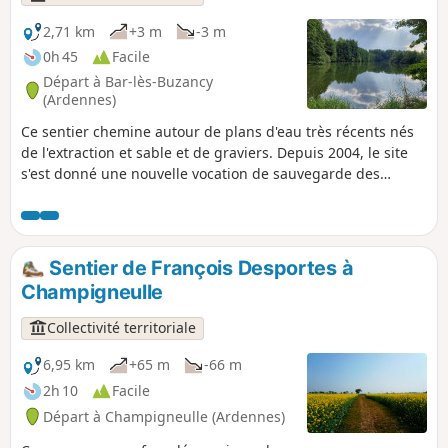
maisons en pierre jaune.
2,71 km
+3 m
-3 m
0h 45
Facile
Départ à Bar-lès-Buzancy
(Ardennes)
Ce sentier chemine autour de plans d'eau très récents nés
de l'extraction et sable et de graviers. Depuis 2004, le site
s'est donné une nouvelle vocation de sauvegarde des
espèces animales et végétales liées aux zones humides.
Oiseaux, insectes, amphibiens et mammifères trouvent ici
les conditions biologiques idéales, à l'image du castor
nouveau venu, emblématique des sablières. Il est idéal en
Sentier de François Desportes à
famille, de nombreux panneaux ludiques animent le
Champigneulle
parcours.
Collectivité territoriale
6,95 km
+65 m
-66 m
2h 10
Facile
Départ à Champigneulle (Ardennes)