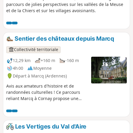
parcours de jolies perspectives sur les vallées de la Meuse
et de la Chiers et sur les villages avoisinants.
Sentier des châteaux depuis Marcq
Collectivité territoriale
12,29 km
+160 m
-160 m
4h 00
Moyenne
Départ à Marcq (Ardennes)
Avis aux amateurs d'histoire et de
randonnées culturelles ! Ce parcours
reliant Marcq à Cornay propose une
immersion unique dans le patrimoine
architectural de la région. Tout en
profitant de la sérénité des sous-bois,
les marcheurs auront le privilège
Les Vertiges du Val d'Aire
d'admirer trois châteaux remarquables,