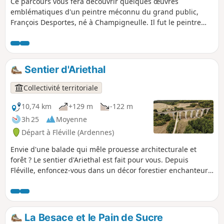
Ce parcours vous fera découvrir quelques œuvres
emblématiques d'un peintre méconnu du grand public,
François Desportes, né à Champigneulle. Il fut le peintre
animalier et des scènes de chasse de plusieurs rois. Bonne
découverte au détour des rues du village.
Sentier d'Ariethal
Collectivité territoriale
10,74 km
+129 m
-122 m
3h 25
Moyenne
Départ à Fléville (Ardennes)
Envie d'une balade qui mêle prouesse architecturale et
forêt ? Le sentier d'Ariethal est fait pour vous. Depuis
Fléville, enfoncez-vous dans un décor forestier enchanteur
pour admirer les courbes du célèbre géant de pierre niché
dans son écrin de verdure, le Viaduc d'Ariethal. Ce parcours
vous invitera aussi à entrer dans la plantation mémorielle
dédiée à la Big Red One, hommage vivant et végétal qui lie
La Besace et le Pain de Sucre
cette terre à l'histoire.