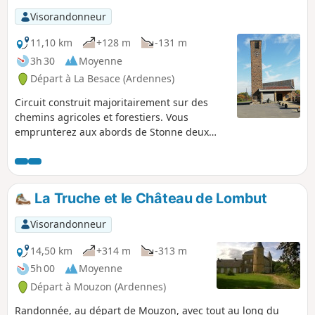
Visorandonneur
11,10 km
+128 m
-131 m
3h 30
Moyenne
Départ à La Besace (Ardennes)
Circuit construit majoritairement sur des
chemins agricoles et forestiers. Vous
emprunterez aux abords de Stonne deux
sentiers avec des dénivelés importants : le
Chemin du Curé et la Ruelle Godet.Stonne,
point de passage du circuit était situé sur la
voie romaine Reims - Trèves dont vous
La Truche et le Château de Lombut
emprunterez une portion du tracé en fin de
parcours.Le Pain de sucre, ancien tumulus
Visorandonneur
gallo-romain constitue, à 338 m d'altitude,
un magnifique point de vue sur la
14,50 km
+314 m
-313 m
campagne et les villages environnants. Ce
5h 00
Moyenne
circuit est un des 15 circuits PR® de la
Départ à Mouzon (Ardennes)
Communauté de Communes des Portes du
Luxembourg.
Randonnée, au départ de Mouzon, avec tout au long du