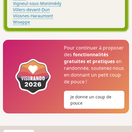
Vigneul-sous-Montmédy
Villers-devant-Dun
Vilosnes-Haraumont
Wiseppe
Pour continuer à proposer
des
fonctionnalités
gratuites et pratiques
en
randonnée, soutenez-nous
en donnant un petit coup
de pouce !
Je donne un coup de
pouce