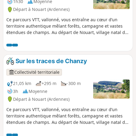
1h30
Moyenne
d'entre elles. Vous avez aussi la
Départ à Nouart (Ardennes)
possibilité de fractionner cette balade
pour la raccourcir ou d'éviter la forêt en
Ce parcours VTT, vallonné, vous entraîne au cœur d’un
période de chasse.
territoire authentique mêlant forêts, campagne et vastes
étendues de champs. Au départ de Nouart, village natal du
Général Chanzy, l’itinéraire traverse plusieurs villages et
hameaux : Tailly, Barricourt, les Petites Censes, les
Forgettes, Les Tuileries... où se dévoilent de remarquables
bâtisses en pierre, témoins du patrimoine local. Un sentier
Sur les traces de Chanzy
rythmé et varié, idéal pour les amateurs de VTT en quête de
nature, de relief et de découvertes historiques.
Collectivité territoriale
21,05 km
+295 m
-300 m
3h
Moyenne
Départ à Nouart (Ardennes)
Ce parcours VTT, vallonné, vous entraîne au cœur d’un
territoire authentique mêlant forêts, campagne et vastes
étendues de champs. Au départ de Nouart, village natal du
Général Chanzy, l’itinéraire traverse plusieurs villages et
hameaux : Tailly, Barricourt, les Petites Censes, les