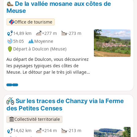
De la vallée mosane aux côtes de
p
Meuse
Office de tourisme
14,89 km
+277 m
-273 m
5h 05
Moyenne
Départ à Doulcon (Meuse)
Au départ de Doulcon, vous découvrirez
les paysages typiques des côtes de
Meuse. Le détour par le très joli village
de Mont-devant-Sassey vous réserve de
belles surprises architecturales ! Vous
rejoindrez ensuite le village de Sassey-
sur-Meuse par la côte avant de
Sur les traces de Chanzy via la Ferme
rejoindre Dun-sur-Meuse puis Doulcon
des Petites Censes
par le halage le long de la Meuse
navigable. Passant par 4 communes :
Collectivité territoriale
Dun-sur-Meuse, Doulcon, Mont-devant-
Sassey, Sassey-sur-Meuse, vous avez la
14,62 km
+214 m
-213 m
possibilité de partir au départ de l'une