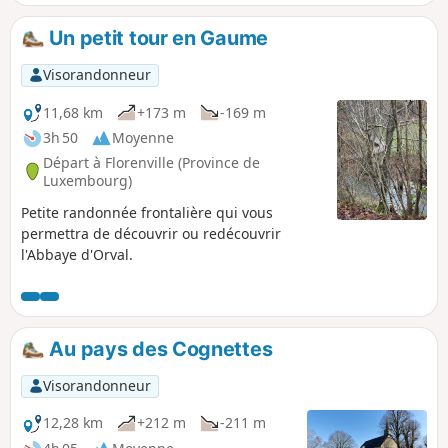
Un petit tour en Gaume
Visorandonneur
11,68 km
+173 m
-169 m
3h 50
Moyenne
Départ à Florenville (Province de
Luxembourg)
Petite randonnée frontalière qui vous
permettra de découvrir ou redécouvrir
l'Abbaye d'Orval.
Au pays des Cognettes
Visorandonneur
12,28 km
+212 m
-211 m