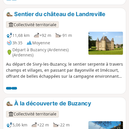
Forgettes, Les Tuileries, Rémonville... où se dévoilent de
remarquables bâtisses en pierre, témoins du patrimoine
Sentier du château de Landreville
local. Un sentier rythmé et varié, idéal pour les amateurs de
VTT en quête de nature, de relief et de découvertes
Collectivité territoriale
historiques.
11,68 km
+92 m
-91 m
3h 35
Moyenne
Départ à Buzancy (Ardennes)
(Ardennes)
Au départ de Sivry-les-Buzancy, le sentier serpente à travers
champs et villages, en passant par Bayonville et Imécourt,
offrant de belles échappées sur la campagne environnante.
Point d’orgue du parcours, le château de Landreville se
dévoile au fil de la marche, apportant une touche
patrimoniale à cette randonnée accessible et ressourçante.
Idéale pour les amateurs de nature, de calme et de
À la découverte de Buzancy
découvertes locales.
Collectivité territoriale
5,06 km
+22 m
-22 m