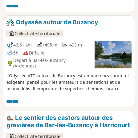
l'itinéraire.
Odyssée autour de Buzancy
Collectivité territoriale
46,61 km
+495 m
-493 m
5h
Difficile
Départ à Bar-lès-Buzancy
(Ardennes)
L’Odyssée VTT autour de Buzancy est un parcours sportif et
exigeant, pensé pour les amateurs de sensations et de
beaux défis. Il emprunte de superbes chemins ruraux
offrant de larges panoramas sur la campagne
environnante, entre vallons et horizons ouverts. Tout au
long du tracé, la randonnée est une invitation à la
découverte du patrimoine local, avec la chapelle de
Le sentier des castors autour des
Masmes, les communs du Château Augeard, ou encore de
gravières de Bar-lès-Buzancy à Harricourt
beaux villages typiques comme Autruche, Fossé et Saint-
Pierremont, identifiables à leurs nombreuses et élégantes
Collectivité territoriale