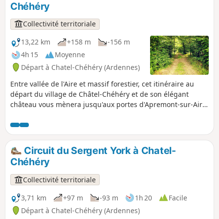
Chéhéry
à certains endroits.
Collectivité territoriale
13,22 km
+158 m
-156 m
4h 15
Moyenne
Départ à Chatel-Chéhéry (Ardennes)
Entre vallée de l'Aire et massif forestier, cet itinéraire au
départ du village de Châtel-Chéhéry et de son élégant
château vous mènera jusqu'aux portes d'Apremont-sur-Aire
pour découvrir un haut lieu de mémoire : le cimetière
militaire allemand classé à l'Unesco.
Circuit du Sergent York à Chatel-
Chéhéry
Collectivité territoriale
3,71 km
+97 m
-93 m
1h 20
Facile
Départ à Chatel-Chéhéry (Ardennes)