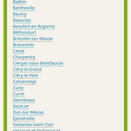
Baâlon
Bantheville
Baulny
Beauclair
Beaufort-en-Argonne
Béthincourt
Brieulles-sur-Meuse
Brouennes
Cesse
Charpentry
Cierges-sous-Montfaucon
Cléry-le-Grand
Cléry-le-Petit
Consenvoye
Cuisy
Cunel
Dannevoux
Doulcon
Dun-sur-Meuse
Épinonville
Fontaines-Saint-Clair
Gercourt-et-Drillancourt