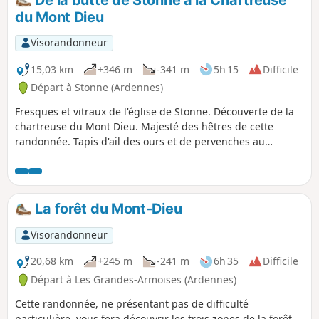
De la butte de Stonne à la Chartreuse
des tonnes d'explosifs afin de causer d'importants dégâts
du Mont Dieu
en surface avant de lancer un assaut.
Visorandonneur
15,03 km
+346 m
-341 m
5h 15
Difficile
Départ à Stonne (Ardennes)
Fresques et vitraux de l'église de Stonne. Découverte de la
chartreuse du Mont Dieu. Majesté des hêtres de cette
randonnée. Tapis d'ail des ours et de pervenches au
printemps. Diversité des cheminements. Panorama à 360°
de la butte de Stonne. Cette randonnée très variée
s'adresse à des randonneurs expérimentés. Il faut suivre
plusieurs fois des petites sentes peu marquées au sol,
La forêt du Mont-Dieu
d'autre part le terrain peut être glissant en temps de pluie,
à certains endroits.
Visorandonneur
20,68 km
+245 m
-241 m
6h 35
Difficile
Départ à Les Grandes-Armoises (Ardennes)
Cette randonnée, ne présentant pas de difficulté
particulière, vous fera découvrir les trois zones de la forêt