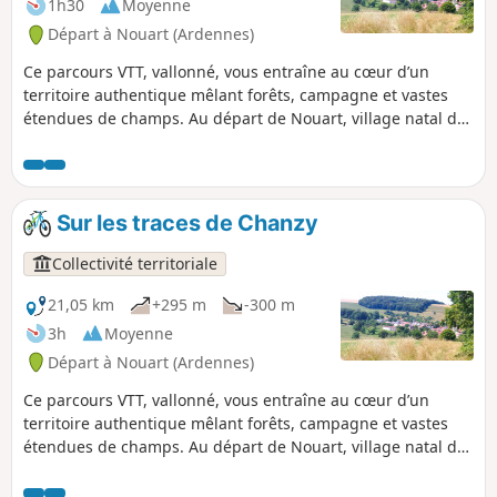
1h30
Moyenne
d'entre elles. Vous avez aussi la
Départ à Nouart (Ardennes)
possibilité de fractionner cette balade
pour la raccourcir ou d'éviter la forêt en
Ce parcours VTT, vallonné, vous entraîne au cœur d’un
période de chasse.
territoire authentique mêlant forêts, campagne et vastes
étendues de champs. Au départ de Nouart, village natal du
Général Chanzy, l’itinéraire traverse plusieurs villages et
hameaux : Tailly, Barricourt, les Petites Censes, les
Forgettes, Les Tuileries... où se dévoilent de remarquables
bâtisses en pierre, témoins du patrimoine local. Un sentier
Sur les traces de Chanzy
rythmé et varié, idéal pour les amateurs de VTT en quête de
nature, de relief et de découvertes historiques.
Collectivité territoriale
21,05 km
+295 m
-300 m
3h
Moyenne
Départ à Nouart (Ardennes)
Ce parcours VTT, vallonné, vous entraîne au cœur d’un
territoire authentique mêlant forêts, campagne et vastes
étendues de champs. Au départ de Nouart, village natal du
Général Chanzy, l’itinéraire traverse plusieurs villages et
hameaux : Tailly, Barricourt, les Petites Censes, les