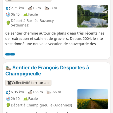
maisons en pierre jaune.
2,71 km
+3 m
-3 m
0h 45
Facile
Départ à Bar-lès-Buzancy
(Ardennes)
Ce sentier chemine autour de plans d'eau très récents nés
de l'extraction et sable et de graviers. Depuis 2004, le site
s'est donné une nouvelle vocation de sauvegarde des
espèces animales et végétales liées aux zones humides.
Oiseaux, insectes, amphibiens et mammifères trouvent ici
les conditions biologiques idéales, à l'image du castor
nouveau venu, emblématique des sablières. Il est idéal en
Sentier de François Desportes à
famille, de nombreux panneaux ludiques animent le
Champigneulle
parcours.
Collectivité territoriale
6,95 km
+65 m
-66 m
2h 10
Facile
Départ à Champigneulle (Ardennes)