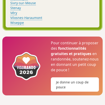
Sivry-sur-Meuse
Stenay
Véry
Vilosnes-Haraumont
Wiseppe
Pour continuer à proposer
des
fonctionnalités
gratuites et pratiques
en
randonnée, soutenez-nous
en donnant un petit coup
de pouce !
Je donne un coup de
pouce