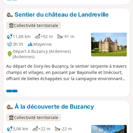
Forgettes, Les Tuileries, Rémonville... où se dévoilent de
remarquables bâtisses en pierre, témoins du patrimoine
Sentier du château de Landreville
local. Un sentier rythmé et varié, idéal pour les amateurs de
VTT en quête de nature, de relief et de découvertes
Collectivité territoriale
historiques.
11,68 km
+92 m
-91 m
3h 35
Moyenne
Départ à Buzancy (Ardennes)
(Ardennes)
Au départ de Sivry-les-Buzancy, le sentier serpente à travers
champs et villages, en passant par Bayonville et Imécourt,
offrant de belles échappées sur la campagne environnante.
Point d’orgue du parcours, le château de Landreville se
dévoile au fil de la marche, apportant une touche
patrimoniale à cette randonnée accessible et ressourçante.
Idéale pour les amateurs de nature, de calme et de
À la découverte de Buzancy
découvertes locales.
Collectivité territoriale
5,06 km
+22 m
-22 m