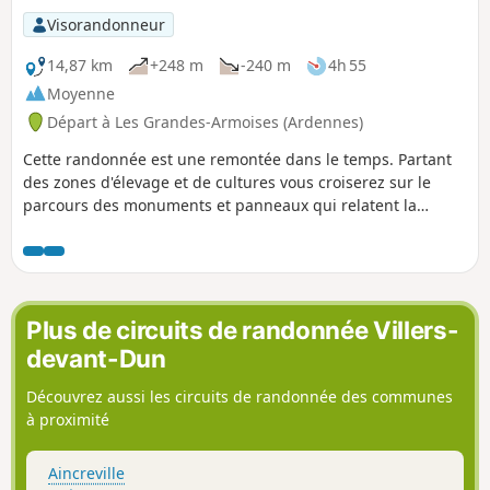
Visorandonneur
14,87 km
+248 m
-240 m
4h 55
Moyenne
Départ à Les Grandes-Armoises (Ardennes)
Cette randonnée est une remontée dans le temps. Partant
des zones d'élevage et de cultures vous croiserez sur le
parcours des monuments et panneaux qui relatent la
résistance à l'invasion allemande durant la bataille de
Stonne en mai 1940. Vous passerez par le XIIe siècle avec la
Chartreuse du Mont-Dieu, la forêt et les censes qui en
dépendaient et terminerez le circuit sur le chemin romain
qui menait de Reims à Trêves.
Plus de circuits de randonnée Villers-
devant-Dun
Découvrez aussi les circuits de randonnée des communes
à proximité
Aincreville