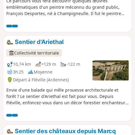
Ce parcours vous fera découvrir quelques œuvres
emblématiques d'un peintre méconnu du grand public,
François Desportes, né à Champigneulle. Il fut le peintre
animalier et des scènes de chasse de plusieurs rois. Bonne
découverte au détour des rues du village.
Sentier d'Ariethal
Collectivité territoriale
10,74 km
+129 m
-122 m
3h 25
Moyenne
Départ à Fléville (Ardennes)
Envie d'une balade qui mêle prouesse architecturale et
forêt ? Le sentier d'Ariethal est fait pour vous. Depuis
Fléville, enfoncez-vous dans un décor forestier enchanteur
pour admirer les courbes du célèbre géant de pierre niché
dans son écrin de verdure, le Viaduc d'Ariethal. Ce parcours
vous invitera aussi à entrer dans la plantation mémorielle
dédiée à la Big Red One, hommage vivant et végétal qui lie
Sentier des châteaux depuis Marcq
cette terre à l'histoire.