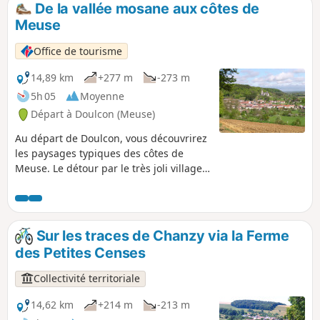
De la vallée mosane aux côtes de
p
Meuse
Office de tourisme
14,89 km
+277 m
-273 m
5h 05
Moyenne
Départ à Doulcon (Meuse)
Au départ de Doulcon, vous découvrirez
les paysages typiques des côtes de
Meuse. Le détour par le très joli village
de Mont-devant-Sassey vous réserve de
belles surprises architecturales ! Vous
rejoindrez ensuite le village de Sassey-
sur-Meuse par la côte avant de
Sur les traces de Chanzy via la Ferme
rejoindre Dun-sur-Meuse puis Doulcon
des Petites Censes
par le halage le long de la Meuse
navigable. Passant par 4 communes :
Collectivité territoriale
Dun-sur-Meuse, Doulcon, Mont-devant-
Sassey, Sassey-sur-Meuse, vous avez la
14,62 km
+214 m
-213 m
possibilité de partir au départ de l'une