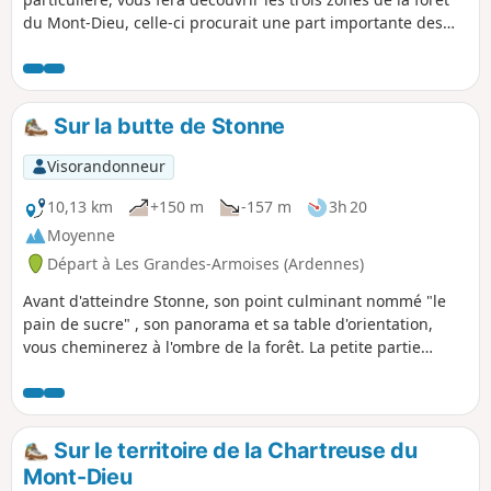
du Mont-Dieu, celle-ci procurait une part importante des
revenus des moines de l'abbaye. Vous traverserez les
villages des Grandes Armoises, visite de son musée
d'histoire, Sy, Tannay, son église fortifiée. Petit détour pour
admirer le chêne du Mont Py et la chartreuse du Mont-Dieu.
Sur la butte de Stonne
Il est courant d'observer des grands échassiers dans la
vallée de la Bar et divers gibiers dans la forêt.
Visorandonneur
10,13 km
+150 m
-157 m
3h 20
Moyenne
Départ à Les Grandes-Armoises (Ardennes)
Avant d'atteindre Stonne, son point culminant nommé "le
pain de sucre" , son panorama et sa table d'orientation,
vous cheminerez à l'ombre de la forêt. La petite partie
"montagnarde" autour du village peut être évitée. Le retour
se fera par un plateau au milieu des prés et des champs. Le
village de Stonne fut le théâtre de combats acharnés en mai
1940 après la percée de Sedan par l'armée allemande.
Sur le territoire de la Chartreuse du
Mont-Dieu