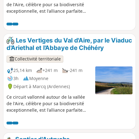
de l'Aire, célèbre pour sa biodiversité
exceptionnelle, est l'alliance parfaite
entre effort et patrimoine ! Enfourchez
votre VTT pour affronter les Vertiges du
Val d’Aire. Ce circuit musclé vous fera
vibrer au rythme de ses passages en
Les Vertiges du Val d'Aire, par le Viaduc
forêt et de ses panoramas sur la
d'Ariethal et l'Abbaye de Chéhéry
campagne bucolique argonnaise, tout
en jalonnant votre route du charme
Collectivité territoriale
authentique de nos villages ruraux et
de haltes prestigieuses comme l'église
25,14 km
+241 m
-241 m
fortifiée de Saint-Juvin ou l'Abbaye de
3h
Moyenne
Chéhéry.
Départ à Marcq (Ardennes)
Ce circuit vallonné autour de la vallée
de l'Aire, célèbre pour sa biodiversité
exceptionnelle, est l'alliance parfaite
entre effort et patrimoine ! Enfourchez
votre VTT pour affronter la variante des
Vertiges du Val d’Aire. Ce circuit musclé
vous fera vibrer au rythme de ses