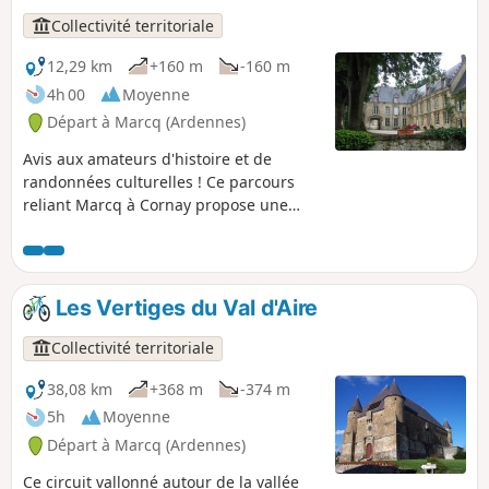
Collectivité territoriale
12,29 km
+160 m
-160 m
4h 00
Moyenne
Départ à Marcq (Ardennes)
Avis aux amateurs d'histoire et de
randonnées culturelles ! Ce parcours
reliant Marcq à Cornay propose une
immersion unique dans le patrimoine
architectural de la région. Tout en
profitant de la sérénité des sous-bois,
les marcheurs auront le privilège
Les Vertiges du Val d'Aire
d'admirer trois châteaux remarquables,
le point de vue de la Croix du Bayle,
Collectivité territoriale
ainsi que l'élégance de ces deux villages
argonnais.
38,08 km
+368 m
-374 m
5h
Moyenne
Départ à Marcq (Ardennes)
Ce circuit vallonné autour de la vallée