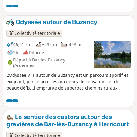
l'itinéraire.
Odyssée autour de Buzancy
Collectivité territoriale
46,61 km
+495 m
-493 m
5h
Difficile
Départ à Bar-lès-Buzancy
(Ardennes)
L’Odyssée VTT autour de Buzancy est un parcours sportif et
exigeant, pensé pour les amateurs de sensations et de
beaux défis. Il emprunte de superbes chemins ruraux
offrant de larges panoramas sur la campagne
environnante, entre vallons et horizons ouverts. Tout au
long du tracé, la randonnée est une invitation à la
découverte du patrimoine local, avec la chapelle de
Le sentier des castors autour des
Masmes, les communs du Château Augeard, ou encore de
gravières de Bar-lès-Buzancy à Harricourt
beaux villages typiques comme Autruche, Fossé et Saint-
Pierremont, identifiables à leurs nombreuses et élégantes
Collectivité territoriale