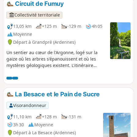
les actes héroïques de York qui sauvèrent le bataillon de
Circuit de Fumuy
l'anéantissement et conduisirent au retrait allemand de la
Forêt d'Argonne.
Collectivité territoriale
13,05 km
+125 m
-129 m
4h 05
Moyenne
Départ à Grandpré (Ardennes)
Un sentier au cœur de l'Argonne, logé sur la
gaize où les arbres s'épanouissent et où les
mystères géologiques existent. L'itinéraire
permet d'approcher et d'en apprendre
davantage sur des formations karstiques
appelées "gouffres".
La Besace et le Pain de Sucre
Visorandonneur
11,10 km
+128 m
-131 m
3h 30
Moyenne
Départ à La Besace (Ardennes)