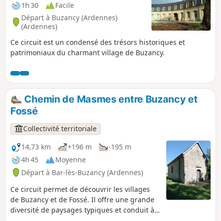
1h 30
Facile
Départ à Buzancy (Ardennes)
(Ardennes)
Ce circuit est un condensé des trésors historiques et
patrimoniaux du charmant village de Buzancy.
Chemin de Masmes entre Buzancy et
Fossé
Collectivité territoriale
14,73 km
+196 m
-195 m
4h 45
Moyenne
Départ à Bar-lès-Buzancy (Ardennes)
Ce circuit permet de découvrir les villages
de Buzancy et de Fossé. Il offre une grande
diversité de paysages typiques et conduit à
la chapelle de Masmes, point fort de