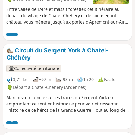
Entre vallée de l'Aire et massif forestier, cet itinéraire au
départ du village de Châtel-Chéhéry et de son élégant
château vous mènera jusqu'aux portes d'Apremont-sur-Aire
pour découvrir un haut lieu de mémoire : le cimetière
militaire allemand classé à l'Unesco.
Circuit du Sergent York à Chatel-
Chéhéry
Collectivité territoriale
3,71 km
+97 m
-93 m
1h 20
Facile
Départ à Chatel-Chéhéry (Ardennes)
Marchez en famille sur les traces du Sergent York en
empruntant ce sentier historique pour voir et ressentir
l'histoire de ce héros de la Grande Guerre. Tout au long de
ce sentier, entre collines, bois et paysages champêtres vous
irez de panneau d'informations en panneau d'informations
pour découvrir les principales positions où se sont déroulés