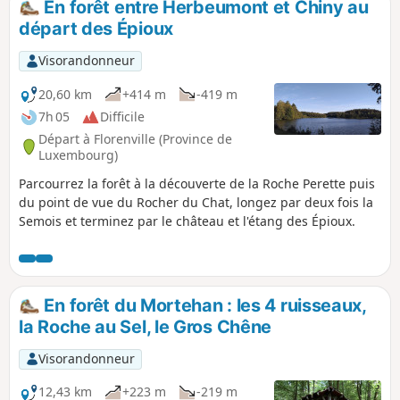
En forêt entre Herbeumont et Chiny au
avant de rejoindre la Vanne des Moines et de grimper vers
départ des Épioux
la Roche du Chat.
Visorandonneur
20,60 km
+414 m
-419 m
7h 05
Difficile
Départ à Florenville (Province de
Luxembourg)
Parcourrez la forêt à la découverte de la Roche Perette puis
du point de vue du Rocher du Chat, longez par deux fois la
Semois et terminez par le château et l'étang des Épioux.
En forêt du Mortehan : les 4 ruisseaux,
la Roche au Sel, le Gros Chêne
Visorandonneur
12,43 km
+223 m
-219 m