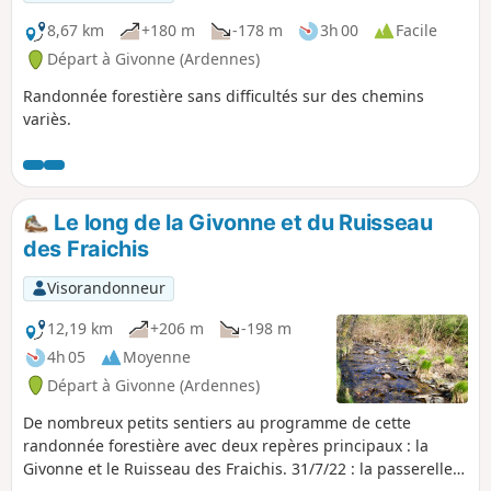
8,67 km
+180 m
-178 m
3h 00
Facile
Départ à Givonne (Ardennes)
Randonnée forestière sans difficultés sur des chemins
variès.
Le long de la Givonne et du Ruisseau
des Fraichis
Visorandonneur
12,19 km
+206 m
-198 m
4h 05
Moyenne
Départ à Givonne (Ardennes)
De nombreux petits sentiers au programme de cette
randonnée forestière avec deux repères principaux : la
Givonne et le Ruisseau des Fraichis. 31/7/22 : la passerelle