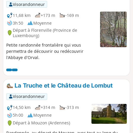
p
Visorandonneur
11,68 km
+173 m
-169 m
3h 50
Moyenne
Départ à Florenville (Province de
Luxembourg)
Petite randonnée frontalière qui vous
permettra de découvrir ou redécouvrir
l'Abbaye d'Orval.
La Truche et le Château de Lombut
Visorandonneur
14,50 km
+314 m
-313 m
5h 00
Moyenne
Départ à Mouzon (Ardennes)
Randonnée, au départ de Mouzon, avec tout au long du