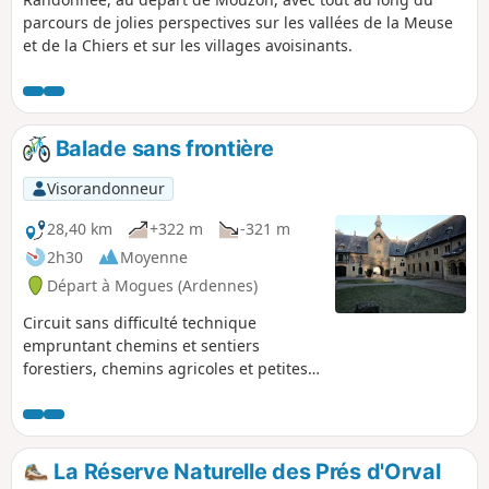
parcours de jolies perspectives sur les vallées de la Meuse
et de la Chiers et sur les villages avoisinants.
Balade sans frontière
Visorandonneur
28,40 km
+322 m
-321 m
2h30
Moyenne
Départ à Mogues (Ardennes)
Circuit sans difficulté technique
empruntant chemins et sentiers
forestiers, chemins agricoles et petites
routes goudronnées. Les passages
transfrontaliers se succèdent
discrètement. Vous traverserez des
petits villages typiques, vous longerez
La Réserve Naturelle des Prés d'Orval
des ruisseaux sympathiques et vous