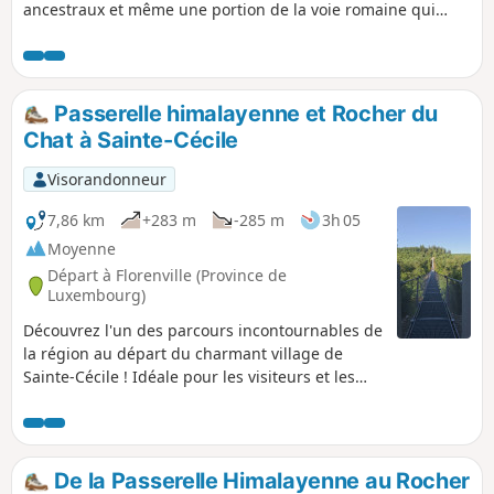
ancestraux et même une portion de la voie romaine qui
reliait Reims à Trèves.
Passerelle himalayenne et Rocher du
Chat à Sainte-Cécile
Visorandonneur
7,86 km
+283 m
-285 m
3h 05
Moyenne
Départ à Florenville (Province de
Luxembourg)
Découvrez l'un des parcours incontournables de
la région au départ du charmant village de
Sainte-Cécile ! Idéale pour les visiteurs et les
amateurs de beaux panoramas, cette superbe
boucle démarre au début de la Rue de la Belle
Hôtesse. Dès le départ, vous emprunterez la
célèbre passerelle himalayenne de Sainte-
De la Passerelle Himalayenne au Rocher
Cécile. Suspendue au-dessus de la Semois, elle