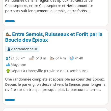
Randonnée dans la région des Épioux, au-dessus de
Chassepierre, entre Chassepierre et Herbeumont. Le
parcours suit longuement la Semois, entre forêts
lumineuses, rives paisibles et petits sentiers sauvages. Avec
son dénivelé positif, l’itinéraire alterne montées soutenues
et passages plus roulants, offrant de beaux points de vue
sur la vallée. On croise aussi quelques sculptures insolites
Entre Semois, Ruisseaux et Forêt par la
en chemin, qui ajoutent une touche artistique à cette
Boucle des Épioux
immersion nature.
Visorandonneur
21,65 km
+513 m
-514 m
7h 40
Moyenne
Départ à Florenville (Province de Luxembourg)
Une randonnée complète et accessible au cœur des Épioux.
Depuis le parking, on descend vers la Semois pour longer la
rivière sur un tronçon presque plat. Le parcours alterne
ensuite routes tranquilles, chemins forestiers et belles
montées, notamment vers le château des Épioux et les
hauteurs boisées. On redescend vers la Semois à travers les
arbres, on suit des ruisseaux de plus en plus moussus,