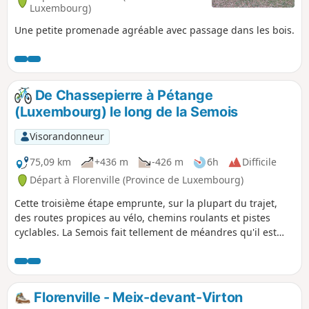
Luxembourg)
Une petite promenade agréable avec passage dans les bois.
De Chassepierre à Pétange
(Luxembourg) le long de la Semois
Visorandonneur
75,09 km
+436 m
-426 m
6h
Difficile
Départ à Florenville (Province de Luxembourg)
Cette troisième étape emprunte, sur la plupart du trajet,
des routes propices au vélo, chemins roulants et pistes
cyclables. La Semois fait tellement de méandres qu'il est
impossible de la "longer" mais ce circuit la traverse de
multiples fois et remonte jusqu'à sa source à Arlon ! La
randonnée traverse la Gaume et le pays d'Arlon à l'écart des
axes routiers fréquentés par la circulation automobile.
Florenville - Meix-devant-Virton