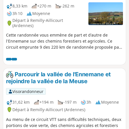
8,33 km
+270 m
-262 m
3h 10
Moyenne
Départ à Remilly-Aillicourt
(Ardennes)
Cette randonnée vous emmène de part et d'autre de
l'Ennemane sur des chemins forestiers et agricoles. Ce
circuit emprunte 9 des 220 km de randonnée proposée par
les Portes du Luxembourg. Jolies perspectives sur les
vallées de la Meuse et de l'Ennemane.
Parcourir la vallée de l'Ennemane et
rejoindre la vallée de la Meuse
Visorandonneur
31,62 km
+194 m
-197 m
3h
Moyenne
Départ à Remilly-Aillicourt (Ardennes)
Au menu de ce circuit VTT sans difficultés techniques, deux
portions de voie verte, des chemins agricoles et forestiers