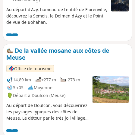
Au départ d'Azy, hameau de l'entité de Florenville,
découvrez la Semois, le Dolmen d'Azy et le Point
de Vue de Bohahan.
De la vallée mosane aux côtes de
Meuse
Office de tourisme
14,89 km
+277 m
-273 m
5h 05
Moyenne
Départ à Doulcon (Meuse)
Au départ de Doulcon, vous découvrirez
les paysages typiques des côtes de
Meuse. Le détour par le très joli village
de Mont-devant-Sassey vous réserve de
belles surprises architecturales ! Vous