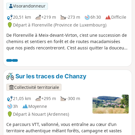
Visorandonneur
20,51 km
+219 m
-273 m
6h 30
Difficile
Départ à Florenville (Province de Luxembourg)
De Florenville à Meix-devant-Virton, c'est une succession de
chemins et sentiers en forêt et de routes macadamisées
que nos pieds rencontreront. C'est aussi quitter la douceur
de la berge d'une rivière pour s'enfoncer dans le massif
forestier escarpé du versant Sud de la Semois.
Sur les traces de Chanzy
Collectivité territoriale
21,05 km
+295 m
-300 m
3h
Moyenne
Départ à Nouart (Ardennes)
Ce parcours VTT, vallonné, vous entraîne au cœur d’un
territoire authentique mêlant forêts, campagne et vastes