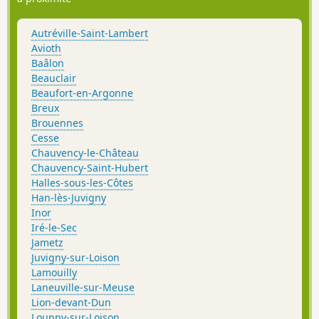
Autréville-Saint-Lambert
Avioth
Baâlon
Beauclair
Beaufort-en-Argonne
Breux
Brouennes
Cesse
Chauvency-le-Château
Chauvency-Saint-Hubert
Halles-sous-les-Côtes
Han-lès-Juvigny
Inor
Iré-le-Sec
Jametz
Juvigny-sur-Loison
Lamouilly
Laneuville-sur-Meuse
Lion-devant-Dun
Louppy-sur-Loison