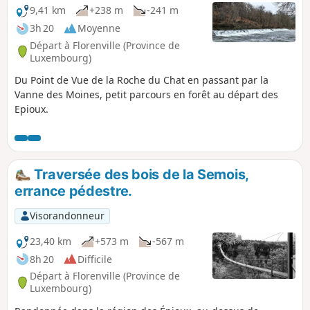
9,41 km
+238 m
-241 m
3h 20
Moyenne
Départ à Florenville (Province de
Luxembourg)
Du Point de Vue de la Roche du Chat en passant par la
Vanne des Moines, petit parcours en forêt au départ des
Epioux.
Traversée des bois de la Semois,
errance pédestre.
Visorandonneur
23,40 km
+573 m
-567 m
8h 20
Difficile
Départ à Florenville (Province de
Luxembourg)