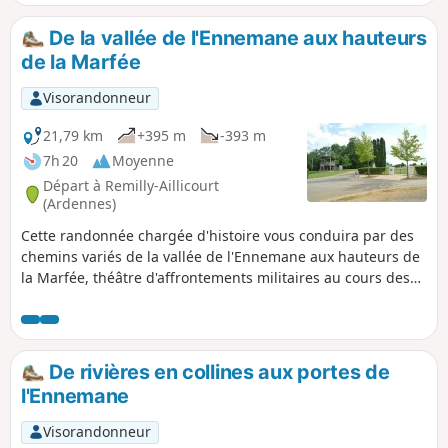
rejoindrez ensuite le village de Sassey-
sur-Meuse par la côte avant de
De la vallée de l'Ennemane aux hauteurs
rejoindre Dun-sur-Meuse puis Doulcon
de la Marfée
par le halage le long de la Meuse
navigable. Passant par 4 communes :
Visorandonneur
Dun-sur-Meuse, Doulcon, Mont-devant-
Sassey, Sassey-sur-Meuse, vous avez la
21,79 km
+395 m
-393 m
possibilité de partir au départ de l'une
7h 20
Moyenne
d'entre elles. Vous avez aussi la
Départ à Remilly-Aillicourt
possibilité de fractionner cette balade
(Ardennes)
pour la raccourcir ou d'éviter la forêt en
Cette randonnée chargée d'histoire vous conduira par des
période de chasse.
chemins variés de la vallée de l'Ennemane aux hauteurs de
la Marfée, théâtre d'affrontements militaires au cours des
dernières guerres. Le point de vue de La Marfée vous
permettra d'admirer un magnifique panorama regroupant
plus de 12 villages.
De rivières en collines aux portes de
l'Ennemane
Visorandonneur