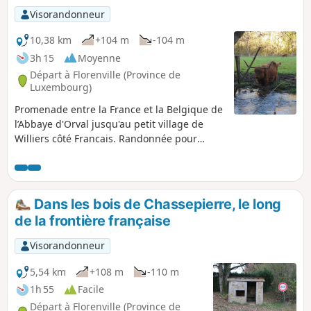
approcherez l'Abbaye d'Orval. Ne
Visorandonneur
manquez pas d'y faire un petit détour
pendant ou après la balade.
10,38 km
+104 m
-104 m
3h 15
Moyenne
Départ à Florenville (Province de
Luxembourg)
Promenade entre la France et la Belgique de
l’Abbaye d'Orval jusqu'au petit village de
Williers côté Francais. Randonnée pour
partir en balade le long de sentiers
forestiers et avoir comme guide les
murmures d'un ruisseau. Partir à la
rencontre d'un troupeau de vaches Highland
Dans les bois de Chassepierre, le long
mais aussi, plus atypique, observer des
de la frontière française
traces de vestiges gallo-romains.
Visorandonneur
5,54 km
+108 m
-110 m
1h 55
Facile
Départ à Florenville (Province de