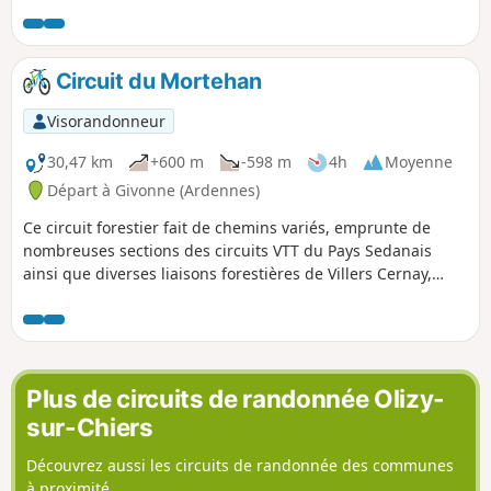
sur la Givonne en (6) est entièrement restaurée
Circuit du Mortehan
Visorandonneur
30,47 km
+600 m
-598 m
4h
Moyenne
Départ à Givonne (Ardennes)
Ce circuit forestier fait de chemins variés, emprunte de
nombreuses sections des circuits VTT du Pays Sedanais
ainsi que diverses liaisons forestières de Villers Cernay,
Francheval et Pouru-aux-Bois.Les dénivelés ne sont pas
excessifs et les nombreux ruisseaux qui jalonnent le
parcours apportent un charme particulier à ce circuit. Il
s'agit d'un parcours difficile nécessitant quelques portages
Plus de circuits de randonnée Olizy-
sur-Chiers
Découvrez aussi les circuits de randonnée des communes
à proximité