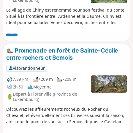
Luxembourg)
Le village de Chiny est renommé pour son festival du conte.
Situé à la frontière entre l'Ardenne et la Gaume, Chiny est
idéal pour se balader. Venez découvrir, nichés entre les
méandres de la Semois, ses points de vue magnifiques.
Parcours remanié
Promenade en forêt de Sainte-Cécile
entre rochers et Semois
Visorandonneur
7,89 km
+209 m
-208 m
2h 50
Moyenne
Départ à Florenville (Province de
Luxembourg)
Découvrez les affleurements rocheux du Rocher du
Chevalet, et éventuellement ses bruyères suivant la saison,
ainsi que le point de vue sur la Semois depuis le Castelain.