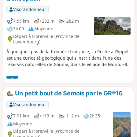
nature, de relief et de découvertes historiques.
Visorandonneur
7,55 km
+282 m
-282 m
3h 00
Moyenne
Départ à Florenville (Province de
Luxembourg)
À quelques pas de la frontière française, La Roche à l'Appel
est une curiosité géologique qui s'inscrit dans l'une des
réserves naturelles de Gaume, dans le village de Muno. Elle
se présente comme un amoncellement chaotique
d'énormes blocs de poudingue de Fépin.
Un petit bout de Semois par le GR®16
Visorandonneur
7,91 km
+113 m
-112 m
2h 35
Moyenne
Départ à Florenville (Province de
Luxembourg)