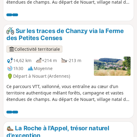
étendues de champs. Au départ de Nouart, village natal du
Général Chanzy, l’itinéraire traverse plusieurs villages et
hameaux : Tailly, Barricourt, les Petites Censes, les
Forgettes, Les Tuileries, Rémonville... où se dévoilent de
remarquables bâtisses en pierre, témoins du patrimoine
Sur les traces de Chanzy via la Ferme
local. Un sentier rythmé et varié, idéal pour les amateurs de
des Petites Censes
VTT en quête de nature, de relief et de découvertes
historiques.
Collectivité territoriale
14,62 km
+214 m
-213 m
1h30
Moyenne
Départ à Nouart (Ardennes)
Ce parcours VTT, vallonné, vous entraîne au cœur d’un
territoire authentique mêlant forêts, campagne et vastes
étendues de champs. Au départ de Nouart, village natal du
Général Chanzy, l’itinéraire traverse plusieurs villages et
hameaux : Tailly, Barricourt, les Petites Censes, les
Forgettes, Les Tuileries... où se dévoilent de remarquables
bâtisses en pierre, témoins du patrimoine local. Un sentier
La Roche à l'Appel, trésor naturel
rythmé et varié, idéal pour les amateurs de VTT en quête de
d'exception