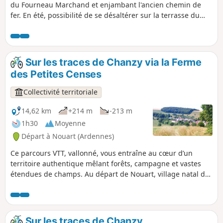
du Fourneau Marchand et enjambant l'ancien chemin de
fer. En été, possibilité de se désaltérer sur la terrasse du
Fourneau Marchand !
Sur les traces de Chanzy via la Ferme
des Petites Censes
Collectivité territoriale
14,62 km
+214 m
-213 m
1h30
Moyenne
Départ à Nouart (Ardennes)
Ce parcours VTT, vallonné, vous entraîne au cœur d’un
territoire authentique mêlant forêts, campagne et vastes
étendues de champs. Au départ de Nouart, village natal du
Général Chanzy, l’itinéraire traverse plusieurs villages et
hameaux : Tailly, Barricourt, les Petites Censes, les
Forgettes, Les Tuileries... où se dévoilent de remarquables
bâtisses en pierre, témoins du patrimoine local. Un sentier
Sur les traces de Chanzy