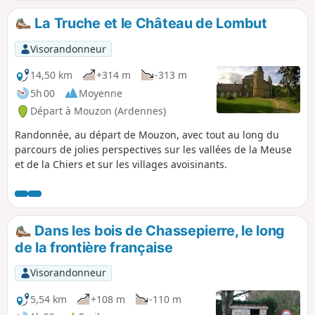
discrètement. Vous traverserez des
petits villages typiques, vous longerez
La Truche et le Château de Lombut
des ruisseaux sympathiques et vous
approcherez l'Abbaye d'Orval. Ne
Visorandonneur
manquez pas d'y faire un petit détour
pendant ou après la balade.
14,50 km
+314 m
-313 m
5h 00
Moyenne
Départ à Mouzon (Ardennes)
Randonnée, au départ de Mouzon, avec tout au long du
parcours de jolies perspectives sur les vallées de la Meuse
et de la Chiers et sur les villages avoisinants.
Dans les bois de Chassepierre, le long
de la frontière française
Visorandonneur
5,54 km
+108 m
-110 m