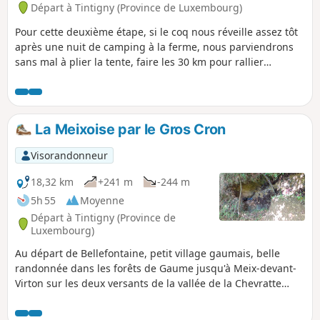
Départ à Tintigny (Province de Luxembourg)
Pour cette deuxième étape, si le coq nous réveille assez tôt
après une nuit de camping à la ferme, nous parviendrons
sans mal à plier la tente, faire les 30 km pour rallier
Chassepierre, Il sera même possible de visiter l'abbaye
d'Orval à mi-chemin. Nous roulerons, la plupart du temps,
en forêt.
La Meixoise par le Gros Cron
Visorandonneur
18,32 km
+241 m
-244 m
5h 55
Moyenne
Départ à Tintigny (Province de
Luxembourg)
Au départ de Bellefontaine, petit village gaumais, belle
randonnée dans les forêts de Gaume jusqu'à Meix-devant-
Virton sur les deux versants de la vallée de la Chevratte
avec, en chemin, la découverte du Gros Cron (formation
géologique remarquable en Lorraine belge) et sa source.