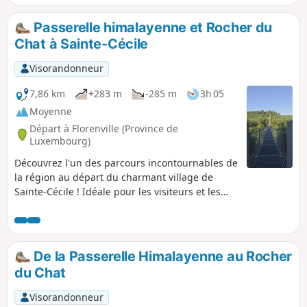
Passerelle himalayenne et Rocher du
Chat à Sainte-Cécile
Visorandonneur
7,86 km
+283 m
-285 m
3h 05
Moyenne
Départ à Florenville (Province de
Luxembourg)
Découvrez l'un des parcours incontournables de
la région au départ du charmant village de
Sainte-Cécile ! Idéale pour les visiteurs et les
amateurs de beaux panoramas, cette superbe
boucle démarre au début de la Rue de la Belle
Hôtesse. Dès le départ, vous emprunterez la
célèbre passerelle himalayenne de Sainte-
De la Passerelle Himalayenne au Rocher
Cécile. Suspendue au-dessus de la Semois, elle
du Chat
offre des sensations uniques à 30 mètres de
hauteur. Le sentier s'enfonce ensuite dans la
Visorandonneur
magnifique forêt gaumaise pour une boucle