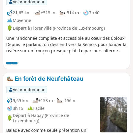
Visorandonneur
21,65 km
+513 m
-514 m
7h 40
Moyenne
Départ à Florenville (Province de Luxembourg)
Une randonnée complète et accessible au cœur des Épioux.
Depuis le parking, on descend vers la Semois pour longer la
rivière sur un tronçon presque plat. Le parcours alterne
ensuite routes tranquilles, chemins forestiers et belles
montées, notamment vers le château des Épioux et les
hauteurs boisées. On redescend vers la Semois à travers les
arbres, on suit des ruisseaux de plus en plus moussus,
En forêt de Neufchâteau
avant de rejoindre la Vanne des Moines et de grimper vers
la Roche du Chat.
Visorandonneur
9,69 km
+158 m
-156 m
3h 15
Facile
Départ à Habay (Province de
Luxembourg)
Balade avec comme seule prétention un