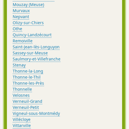
Mouzay (Meuse)
Murvaux
Nepvant
Olizy-sur-Chiers
Othe
Quincy-Landzécourt
Remoiville
Saint-Jean-lès-Longuyon
Sassey-sur-Meuse
Saulmory-et-Villefranche
Stenay
Thonne-la-Long
Thonne-le-Thil
Thonne-les-Près
Thonnelle
Velosnes
Verneuil-Grand
Verneuil-Petit
Vigneul-sous-Montmédy
Villécloye
Vittarville