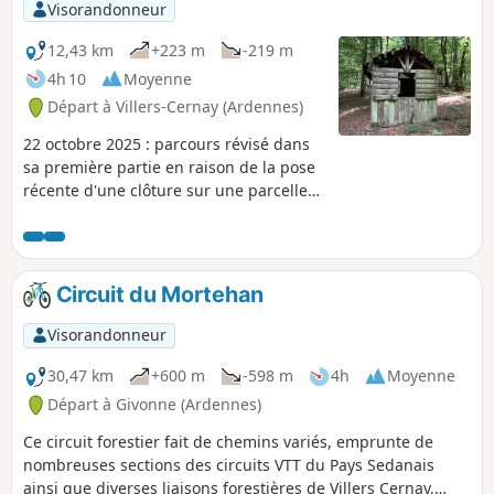
Visorandonneur
12,43 km
+223 m
-219 m
4h 10
Moyenne
Départ à Villers-Cernay (Ardennes)
22 octobre 2025 : parcours révisé dans
sa première partie en raison de la pose
récente d'une clôture sur une parcelle
forestière. Parcours exclusivement
forestier parfois sauvage, à proximité de
la Belgique. Il aborde, surtout dans sa
première partie, des espaces naturels
Circuit du Mortehan
peu fréquentés. Les modestes ruisseaux
y ont façonné un relief étonnant. La
Visorandonneur
Roche au Sel, Le Gros Chêne, et l’Étang
la Motte mériteront un petit coup d'œil
30,47 km
+600 m
-598 m
4h
Moyenne
dans la deuxième partie du parcours.
Départ à Givonne (Ardennes)
Ce circuit forestier fait de chemins variés, emprunte de
nombreuses sections des circuits VTT du Pays Sedanais
ainsi que diverses liaisons forestières de Villers Cernay,