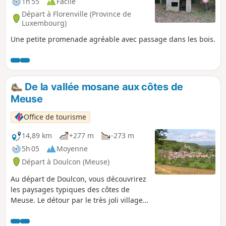
1h 55
Facile
Départ à Florenville (Province de
Luxembourg)
Une petite promenade agréable avec passage dans les bois.
De la vallée mosane aux côtes de
Meuse
Office de tourisme
14,89 km
+277 m
-273 m
5h 05
Moyenne
Départ à Doulcon (Meuse)
Au départ de Doulcon, vous découvrirez
les paysages typiques des côtes de
Meuse. Le détour par le très joli village
de Mont-devant-Sassey vous réserve de
belles surprises architecturales ! Vous