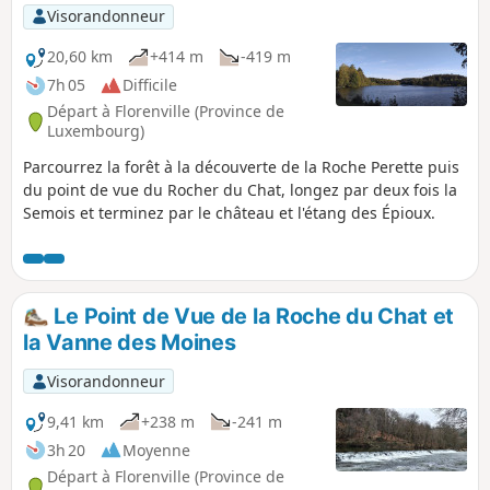
Visorandonneur
20,60 km
+414 m
-419 m
7h 05
Difficile
Départ à Florenville (Province de
Luxembourg)
Parcourrez la forêt à la découverte de la Roche Perette puis
du point de vue du Rocher du Chat, longez par deux fois la
Semois et terminez par le château et l'étang des Épioux.
Le Point de Vue de la Roche du Chat et
la Vanne des Moines
Visorandonneur
9,41 km
+238 m
-241 m
3h 20
Moyenne
Départ à Florenville (Province de