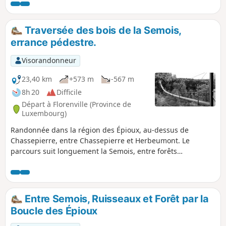
Traversée des bois de la Semois,
errance pédestre.
Visorandonneur
23,40 km
+573 m
-567 m
8h 20
Difficile
Départ à Florenville (Province de
Luxembourg)
Randonnée dans la région des Épioux, au-dessus de
Chassepierre, entre Chassepierre et Herbeumont. Le
parcours suit longuement la Semois, entre forêts
lumineuses, rives paisibles et petits sentiers sauvages. Avec
son dénivelé positif, l’itinéraire alterne montées soutenues
et passages plus roulants, offrant de beaux points de vue
sur la vallée. On croise aussi quelques sculptures insolites
Entre Semois, Ruisseaux et Forêt par la
en chemin, qui ajoutent une touche artistique à cette
Boucle des Épioux
immersion nature.