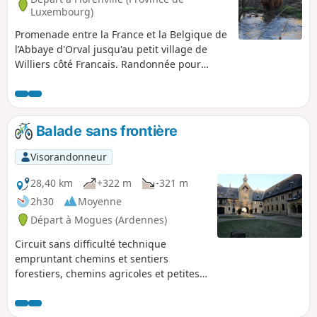
Luxembourg)
Promenade entre la France et la Belgique de
l’Abbaye d'Orval jusqu'au petit village de
Williers côté Francais. Randonnée pour
partir en balade le long de sentiers
forestiers et avoir comme guide les
murmures d'un ruisseau. Partir à la
rencontre d'un troupeau de vaches Highland
Balade sans frontière
mais aussi, plus atypique, observer des
traces de vestiges gallo-romains.
Visorandonneur
28,40 km
+322 m
-321 m
2h30
Moyenne
Départ à Mogues (Ardennes)
Circuit sans difficulté technique
empruntant chemins et sentiers
forestiers, chemins agricoles et petites
routes goudronnées. Les passages
transfrontaliers se succèdent