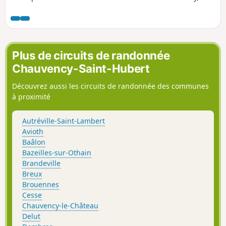
Francheval et Pouru-aux-Bois.Les dénivelés ne sont pas
excessifs et les nombreux ruisseaux qui jalonnent le
parcours apportent un charme particulier à ce circuit. Il
s'agit d'un parcours difficile nécessitant quelques portages
Plus de circuits de randonnée
Chauvency-Saint-Hubert
Découvrez aussi les circuits de randonnée des communes
à proximité
Autréville-Saint-Lambert
Avioth
Baâlon
Bazeilles-sur-Othain
Brandeville
Breux
Brouennes
Cesse
Chauvency-le-Château
Delut