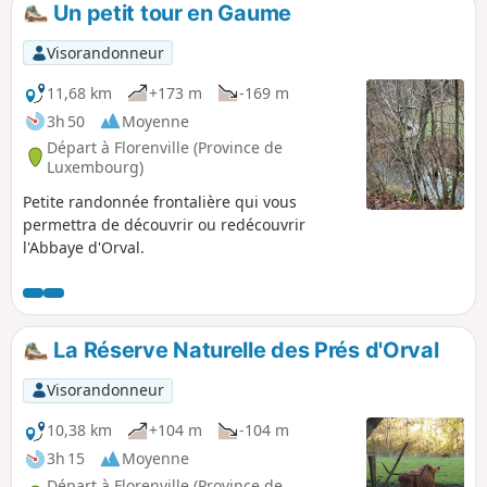
Un petit tour en Gaume
p
Visorandonneur
11,68 km
+173 m
-169 m
3h 50
Moyenne
Départ à Florenville (Province de
Luxembourg)
Petite randonnée frontalière qui vous
permettra de découvrir ou redécouvrir
l'Abbaye d'Orval.
La Réserve Naturelle des Prés d'Orval
Visorandonneur
10,38 km
+104 m
-104 m
3h 15
Moyenne
Départ à Florenville (Province de