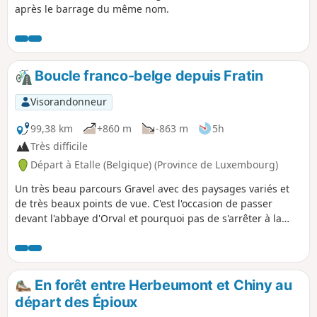
après le barrage du même nom.
Boucle franco-belge depuis Fratin
Visorandonneur
99,38 km
+860 m
-863 m
5h
Très difficile
Départ à Etalle (Belgique) (Province de Luxembourg)
Un très beau parcours Gravel avec des paysages variés et
de très beaux points de vue. C'est l'occasion de passer
devant l'abbaye d'Orval et pourquoi pas de s'arrêter à la
Brasserie de La Rulles. Cette trace emprunte des
revêtements variés entre routes, chemins agricoles et
forestiers. Attention : la difficulté est conséquente avec ces
belles côtes qui jalonnent le parcours.
En forêt entre Herbeumont et Chiny au
départ des Épioux