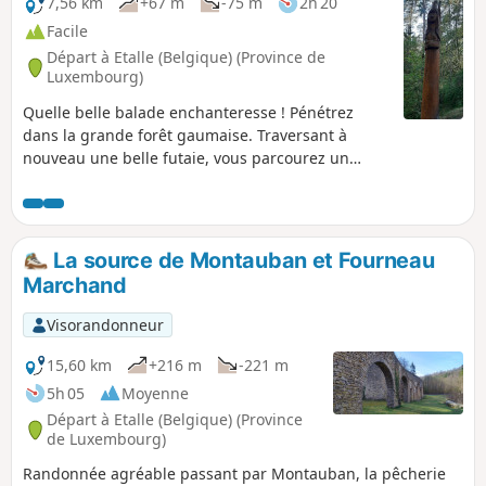
7,56 km
+67 m
-75 m
2h 20
Facile
Départ à Etalle (Belgique) (Province de
Luxembourg)
Quelle belle balade enchanteresse ! Pénétrez
dans la grande forêt gaumaise. Traversant à
nouveau une belle futaie, vous parcourez un
magnifique chemin, sillonnant un vallon perdu où
vous allez découvrir en son plein cœur le Trou des
Fées. Cette étonnante montagne de sable est
composée de plusieurs galeries que l’érosion
La source de Montauban et Fourneau
naturelle a creusées.
Marchand
Visorandonneur
15,60 km
+216 m
-221 m
5h 05
Moyenne
Départ à Etalle (Belgique) (Province
de Luxembourg)
Randonnée agréable passant par Montauban, la pêcherie