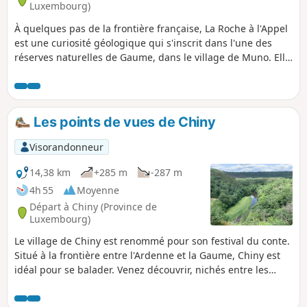
Luxembourg)
À quelques pas de la frontière française, La Roche à l'Appel
est une curiosité géologique qui s'inscrit dans l'une des
réserves naturelles de Gaume, dans le village de Muno. Elle
se présente comme un amoncellement chaotique
d'énormes blocs de poudingue de Fépin.
Les points de vues de Chiny
Visorandonneur
14,38 km
+285 m
-287 m
4h 55
Moyenne
Départ à Chiny (Province de
Luxembourg)
Le village de Chiny est renommé pour son festival du conte.
Situé à la frontière entre l'Ardenne et la Gaume, Chiny est
idéal pour se balader. Venez découvrir, nichés entre les
méandres de la Semois, ses points de vue magnifiques.
Parcours remanié