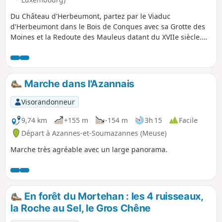
Du Château d'Herbeumont, partez par le Viaduc
d'Herbeumont dans le Bois de Conques avec sa Grotte des
Moines et la Redoute des Mauleus datant du XVIIe siècle.
Longez la Semois, découvrez le point de vue du Castelain, et
revenez par le Bois de Sainte-Cécile et le point de vue de
Libaipire donnant sur le Tombeau du Chevalier et le
Château d'Herbeumont.
Marche dans l'Azannais
Visorandonneur
9,74 km
+155 m
-154 m
3h 15
Facile
Départ à Azannes-et-Soumazannes (Meuse)
Marche très agréable avec un large panorama.
En forêt du Mortehan : les 4 ruisseaux,
la Roche au Sel, le Gros Chêne