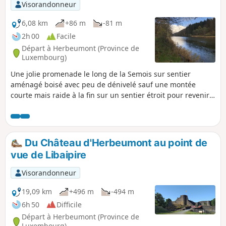
Visorandonneur
6,08 km
+86 m
-81 m
2h 00
Facile
Départ à Herbeumont (Province de
Luxembourg)
Une jolie promenade le long de la Semois sur sentier
aménagé boisé avec peu de dénivelé sauf une montée
courte mais raide à la fin sur un sentier étroit pour revenir
au point de départ.
Du Château d'Herbeumont au point de
vue de Libaipire
Visorandonneur
19,09 km
+496 m
-494 m
6h 50
Difficile
Départ à Herbeumont (Province de
Luxembourg)