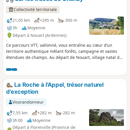
rythmé et varié, idéal pour les amateurs de VTT en quête de
nature, de relief et de découvertes historiques.
Collectivité territoriale
21,05 km
+295 m
-300 m
3h
Moyenne
Départ à Nouart (Ardennes)
Ce parcours VTT, vallonné, vous entraîne au cœur d’un
territoire authentique mêlant forêts, campagne et vastes
étendues de champs. Au départ de Nouart, village natal du
Général Chanzy, l’itinéraire traverse plusieurs villages et
hameaux : Tailly, Barricourt, les Petites Censes, les
Forgettes, Les Tuileries, Rémonville... où se dévoilent de
remarquables bâtisses en pierre, témoins du patrimoine
La Roche à l'Appel, trésor naturel
local. Un sentier rythmé et varié, idéal pour les amateurs de
d'exception
VTT en quête de nature, de relief et de découvertes
historiques.
Visorandonneur
7,55 km
+282 m
-282 m
3h 00
Moyenne
Départ à Florenville (Province de