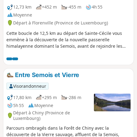
rythmée et accessible. Vous grimperez jusqu'au
12,73 km
+452 m
-455 m
4h 55
célèbre Rocher du Chat, un belvédère rocheux
Moyenne
spectaculaire qui offre une vue imprenable sur
Départ à Florenville (Province de Luxembourg)
la vallée. Après en avoir pris plein les yeux, le
retour se fait tranquillement par les bois, avant
Cette boucle de 12,5 km au départ de Sainte-Cécile vous
de franchir à nouveau la passerelle pour
emmène à la découverte de la nouvelle passerelle
rejoindre le village. Une balade touristique
himalayenne dominant la Semois, avant de rejoindre les
incontournable, ludique et photogénique !
magnifiques forêts du domaine des Épioux. Trois superbes
points de vue jalonnent le parcours : le Castelain, la Vanne
des Moines et le spectaculaire Rocher du Chat. Le retour
emprunte un superbe sentier mousseux avant de passer
Entre Semois et Vierre
sous la passerelle puis de la franchir une seconde fois. Une
randonnée très variée qui alterne forêts, panoramas,
Visorandonneur
rochers et rivière.
17,80 km
+295 m
-286 m
5h 55
Moyenne
Départ à Chiny (Province de
Luxembourg)
Parcours ombragés dans la Forêt de Chiny avec la
découverte de la Vierre sauvage, affluent de la Semois,