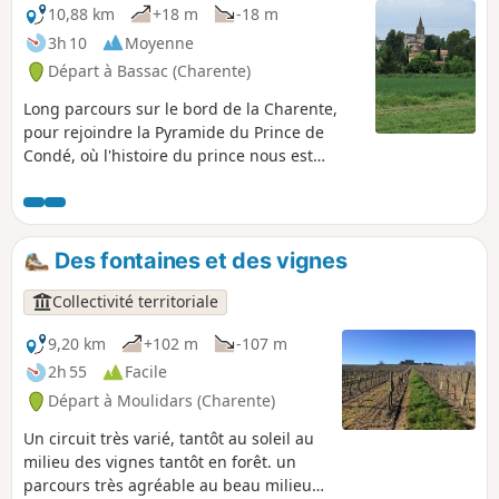
10,88 km
+18 m
-18 m
3h 10
Moyenne
Départ à Bassac (Charente)
Long parcours sur le bord de la Charente,
pour rejoindre la Pyramide du Prince de
Condé, où l'histoire du prince nous est
expliquée. Une autre date, le 16 décembre
1942, avec des commandos des Royal
Marines Britanniques et l'opération
Frankton. Une page de notre histoire qui
Des fontaines et des vignes
mérite beaucoup d'explications,
Collectivité territoriale
9,20 km
+102 m
-107 m
2h 55
Facile
Départ à Moulidars (Charente)
Un circuit très varié, tantôt au soleil au
milieu des vignes tantôt en forêt. un
parcours très agréable au beau milieu