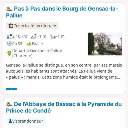
Pas à Pas dans le Bourg de Gensac-la-
Pallue
Collectivité territoriale
2,10 km
+1 m
-1 m
0h 35
Facile
Départ à Gensac-la-Pallue
(Charente)
Gensac-la-Pallue se distingue, en son centre, par ses marais
auxquels les habitants sont attachés. La Pallue vient de
« palus » : marais. Cette zone humide était le prolongement
du bras de la Charente qui s’est ensablé à l’ère tertiaire. Si,
autrefois, les Gensacais tiraient profit de la rouche (roseaux
qui poussent dans le marais), elle n’est aujourd’hui que
prétexte à commémorer l’histoire locale.
De l'Abbaye de Bassac à la Pyramide du
Prince de Condé
Visorandonneur