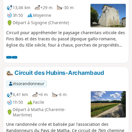
13,06 km
+29 m
-30 m
3h 50
Moyenne
Départ à Sigogne (Charente)
Circuit pour appréhender le paysage charentais viticole des
Fins Bois et des traces du passé (époque gallo-romaine,
église du XIIe siècle, four à chaux, porches de propriétés
charentaises).
Circuit des Hubins-Archambaud
Visorandonneur
6,41 km
+6 m
-6 m
1h 50
Facile
Départ à Matha (Charente-
Maritime)
Une randonnée crée et balisée par l'association des
Randonneurs du Pays de Matha. Ce circuit de 7km chemine