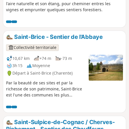
l'aire naturelle et son étang, pour cheminer entres les
vignes et emprunter quelques sentiers forestiers.
Saint-Brice - Sentier de l'Abbaye
Collectivité territoriale
10,67 km
+74 m
-73 m
3h 15
Moyenne
Départ à Saint-Brice (Charente)
Par la beauté de ses sites et par la
richesse de son patrimoine, Saint-Brice
est l'une des communes les plus
pittoresques du Cognaçais. Dans l'écrin
que lui procurent les vallées de la
Charente et de la Soloire, l'homme a
depuis longtemps élevé des édifices
Saint-Sulpice-de-Cognac / Cherves-
symboliques : dolmens, églises,
Richemont - Sentier des Chauffeurs