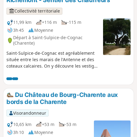
abbayes, châteaux et logis, toutes ces
constructions étant d'une facture
Collectivité territoriale
particulièrement soignée.
11,99 km
+116 m
-115 m
3h 45
Moyenne
Départ à Saint-Sulpice-de-Cognac
(Charente)
Saint-Sulpice-de-Cognac est agréablement
située entre les marais de l'Antenne et des
coteaux calcaires. On y découvre les vestiges
de la voie romaine d'Agrippa et des chemins
de fer départementaux. Cherves-Richemont
est baignée par l'Antenne et offre une
diversité de paysages imprévus. Le
Du Château de Bourg-Charente aux
patrimoine historique est riche: églises
bords de la Charente
romanes, Château Chesnel, moulins, logis...
Visorandonneur
10,65 km
+53 m
-53 m
3h 10
Moyenne