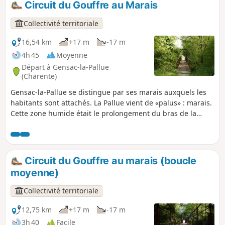
Circuit du Gouffre au Marais
Collectivité territoriale
16,54 km
+17 m
-17 m
4h 45
Moyenne
Départ à Gensac-la-Pallue
(Charente)
Gensac-la-Pallue se distingue par ses marais auxquels les
habitants sont attachés. La Pallue vient de «palus» : marais.
Cette zone humide était le prolongement du bras de la
Charente. La Pallue, enclave de la paroisse de Gensac,
devint commune indépendante à la Révolution. Les deux
communes de Gensac et de La Pallue furent réunies en
1857, à l'exception des villages de Roissac.
Circuit du Gouffre au marais (boucle
moyenne)
Collectivité territoriale
12,75 km
+17 m
-17 m
3h 40
Facile