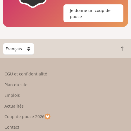
Je donne un coup de
pouce
C
R
h
e
o
t
i
o
s
CGU et confidentialité
u
i
r
s
Plan du site
e
s
n
e
Emplois
h
z
Actualités
a
u
u
n
Coup de pouce 2026
t
p
a
Contact