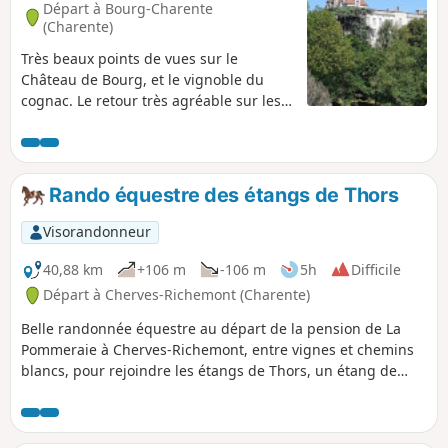
Départ à Bourg-Charente
(Charente)
Très beaux points de vues sur le
Château de Bourg, et le vignoble du
cognac. Le retour très agréable sur les
bords de la Charente .
Rando équestre des étangs de Thors
Visorandonneur
40,88 km
+106 m
-106 m
5h
Difficile
Départ à Cherves-Richemont (Charente)
Belle randonnée équestre au départ de la pension de La
Pommeraie à Cherves-Richemont, entre vignes et chemins
blancs, pour rejoindre les étangs de Thors, un étang de
balade et de baignade puis l'étang de pêche entouré de
bois, avec un retour boisé le long de l'antenne en passant
par des gués et points d'eau.