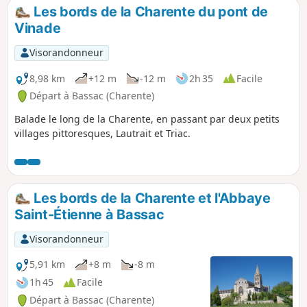
Les bords de la Charente du pont de
Vinade
Visorandonneur
8,98 km
+12 m
-12 m
2h 35
Facile
Départ à Bassac (Charente)
Balade le long de la Charente, en passant par deux petits
villages pittoresques, Lautrait et Triac.
Les bords de la Charente et l'Abbaye
Saint-Étienne à Bassac
Visorandonneur
5,91 km
+8 m
-8 m
1h 45
Facile
Départ à Bassac (Charente)