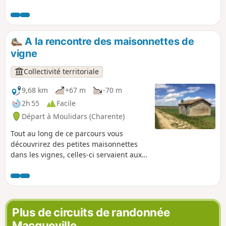
de la campagne.
A la rencontre des maisonnettes de
vigne
Collectivité territoriale
9,68 km
+67 m
-70 m
2h 55
Facile
Départ à Moulidars (Charente)
Tout au long de ce parcours vous
découvrirez des petites maisonnettes
dans les vignes, celles-ci servaient aux
vignerons pour entreposer du matériel
mais aussi pour s'abriter lors des
pauses. L'une d'elle est accessible.
Plus de circuits de randonnée
Macqueville