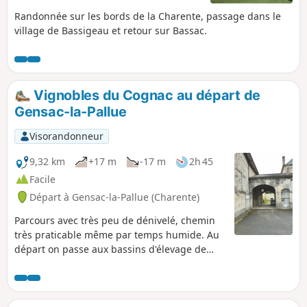
Randonnée sur les bords de la Charente, passage dans le
village de Bassigeau et retour sur Bassac.
Vignobles du Cognac au départ de
Gensac-la-Pallue
Visorandonneur
9,32 km
+17 m
-17 m
2h 45
Facile
Départ à Gensac-la-Pallue (Charente)
Parcours avec très peu de dénivelé, chemin
très praticable même par temps humide. Au
départ on passe aux bassins d'élevage de
truites. Et à proximité de belles fermes
viticoles.