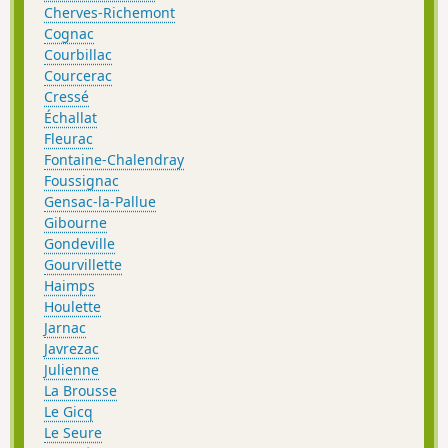
Cherves-Richemont
Cognac
Courbillac
Courcerac
Cressé
Échallat
Fleurac
Fontaine-Chalendray
Foussignac
Gensac-la-Pallue
Gibourne
Gondeville
Gourvillette
Haimps
Houlette
Jarnac
Javrezac
Julienne
La Brousse
Le Gicq
Le Seure