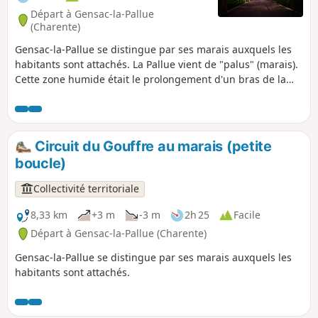
Départ à Gensac-la-Pallue
(Charente)
Gensac-la-Pallue se distingue par ses marais auxquels les
habitants sont attachés. La Pallue vient de "palus" (marais).
Cette zone humide était le prolongement d'un bras de la
Charente. La Pallue, enclave de la paroisse de Gensac,
devint commune indépendante à la Révolution. Les deux
communes de Gensac et de La Pallue furent réunies en
1857, à l'exception des villages de Roissac.
Circuit du Gouffre au marais (petite
boucle)
Collectivité territoriale
8,33 km
+3 m
-3 m
2h 25
Facile
Départ à Gensac-la-Pallue (Charente)
Gensac-la-Pallue se distingue par ses marais auxquels les
habitants sont attachés.