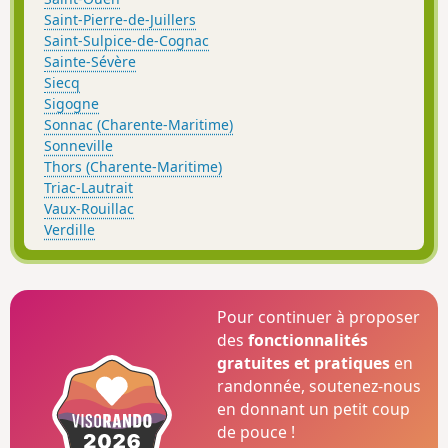
Saint-Pierre-de-Juillers
Saint-Sulpice-de-Cognac
Sainte-Sévère
Siecq
Sigogne
Sonnac (Charente-Maritime)
Sonneville
Thors (Charente-Maritime)
Triac-Lautrait
Vaux-Rouillac
Verdille
Pour continuer à proposer
des
fonctionnalités
gratuites et pratiques
en
randonnée, soutenez-nous
en donnant un petit coup
de pouce !