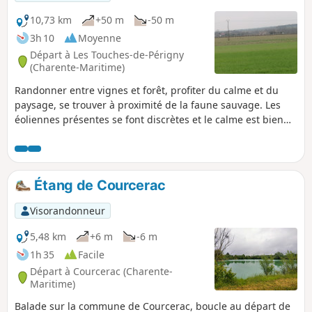
10,73 km
+50 m
-50 m
3h 10
Moyenne
Départ à Les Touches-de-Périgny
(Charente-Maritime)
Randonner entre vignes et forêt, profiter du calme et du
paysage, se trouver à proximité de la faune sauvage. Les
éoliennes présentes se font discrètes et le calme est bien
présent.
Étang de Courcerac
Visorandonneur
5,48 km
+6 m
-6 m
1h 35
Facile
Départ à Courcerac (Charente-
Maritime)
Balade sur la commune de Courcerac, boucle au départ de