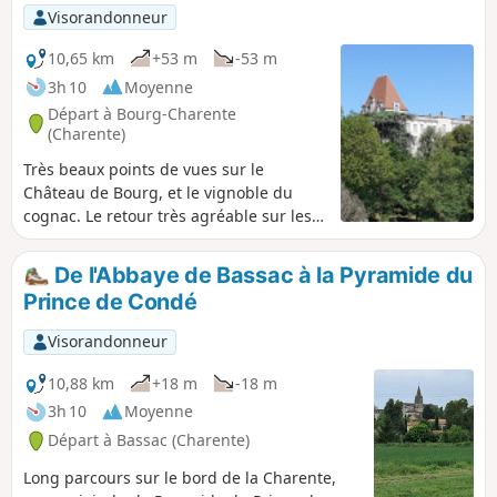
Visorandonneur
10,65 km
+53 m
-53 m
3h 10
Moyenne
Départ à Bourg-Charente
(Charente)
Très beaux points de vues sur le
Château de Bourg, et le vignoble du
cognac. Le retour très agréable sur les
bords de la Charente .
De l'Abbaye de Bassac à la Pyramide du
Prince de Condé
Visorandonneur
10,88 km
+18 m
-18 m
3h 10
Moyenne
Départ à Bassac (Charente)
Long parcours sur le bord de la Charente,