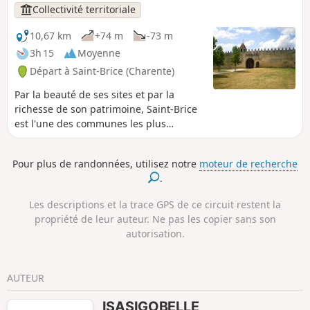
Collectivité territoriale
10,67 km
+74 m
-73 m
3h 15
Moyenne
Départ à Saint-Brice (Charente)
Par la beauté de ses sites et par la
richesse de son patrimoine, Saint-Brice
est l'une des communes les plus
pittoresques du Cognaçais. Dans l'écrin
que lui procurent les vallées de la
Pour plus de randonnées, utilisez notre
moteur de recherche
Charente et de la Soloire, l'homme a
.
depuis longtemps élevé des édifices
symboliques : dolmens, églises,
Les descriptions et la trace GPS de ce circuit restent la
abbayes, châteaux et logis, toutes ces
propriété de leur auteur. Ne pas les copier sans son
constructions étant d'une facture
autorisation.
particulièrement soignée.
AUTEUR
ISASIGOBELLE