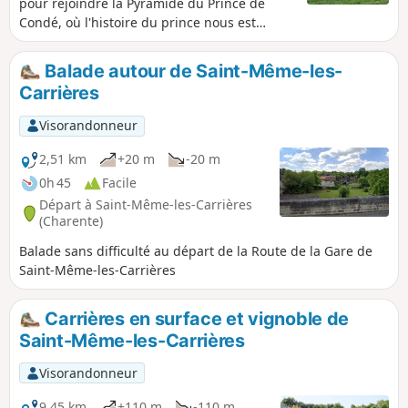
pour rejoindre la Pyramide du Prince de
Condé, où l'histoire du prince nous est
expliquée. Une autre date, le 16 décembre
1942, avec des commandos des Royal
Balade autour de Saint-Même-les-
Marines Britanniques et l'opération
Carrières
Frankton. Une page de notre histoire qui
mérite beaucoup d'explications,
Visorandonneur
2,51 km
+20 m
-20 m
0h 45
Facile
Départ à Saint-Même-les-Carrières
(Charente)
Balade sans difficulté au départ de la Route de la Gare de
Saint-Même-les-Carrières
Carrières en surface et vignoble de
Saint-Même-les-Carrières
Visorandonneur
9,45 km
+110 m
-110 m