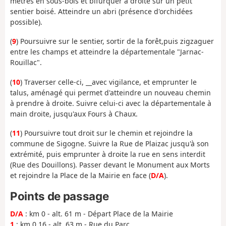
mètres en sous-bois et bifurquer à droite sur un petit
sentier boisé. Atteindre un abri (présence d'orchidées
possible).
(
9
) Poursuivre sur le sentier, sortir de la forêt,puis zigzaguer
entre les champs et atteindre la départementale "Jarnac-
Rouillac".
(
10
) Traverser celle-ci, __avec vigilance, et emprunter le
talus, aménagé qui permet d'atteindre un nouveau chemin
à prendre à droite. Suivre celui-ci avec la départementale à
main droite, jusqu'aux Fours à Chaux.
(
11
) Poursuivre tout droit sur le chemin et rejoindre la
commune de Sigogne. Suivre la Rue de Plaizac jusqu'à son
extrémité, puis emprunter à droite la rue en sens interdit
(Rue des Douillons). Passer devant le Monument aux Morts
et rejoindre la Place de la Mairie en face (
D/A
).
Points de passage
D/A
: km 0 - alt. 61 m - Départ Place de la Mairie
1
: km 0.16 - alt. 63 m - Rue du Parc