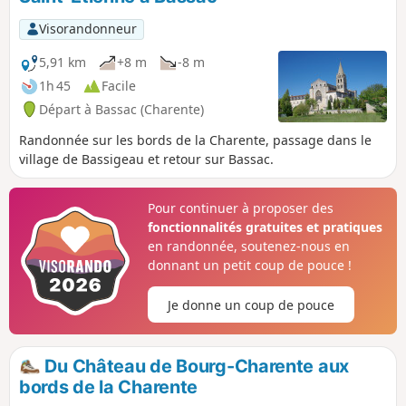
Visorandonneur
5,91 km
+8 m
-8 m
1h 45
Facile
Départ à Bassac (Charente)
Randonnée sur les bords de la Charente, passage dans le
village de Bassigeau et retour sur Bassac.
Pour continuer à proposer des
fonctionnalités gratuites et pratiques
en randonnée, soutenez-nous en
donnant un petit coup de pouce !
Je donne un coup de pouce
Du Château de Bourg-Charente aux
bords de la Charente