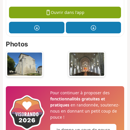
Ouvrir dans l'app
Photos
Pour continuer à proposer des
fonctionnalités gratuites et
pratiques
en randonnée, soutenez-
nous en donnant un petit coup de
pouce !
Je donne un coup de pouce