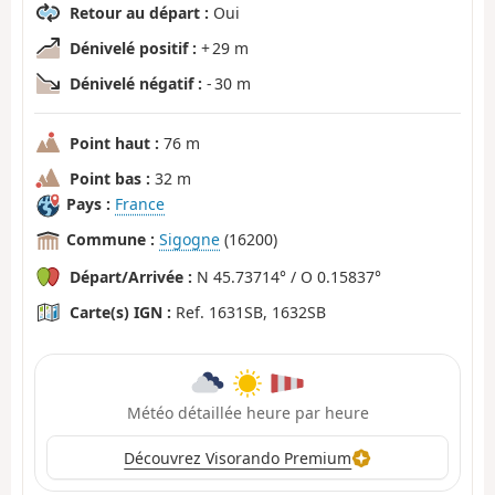
Retour au départ :
Oui
Dénivelé positif :
+ 29 m
Dénivelé négatif :
- 30 m
Point haut :
76 m
Point bas :
32 m
Pays :
France
Commune :
Sigogne
(16200)
Départ/Arrivée :
N 45.73714° / O 0.15837°
Carte(s) IGN :
Ref. 1631SB, 1632SB
Météo détaillée heure par heure
Découvrez Visorando Premium