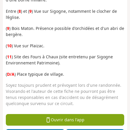
Entre (
8
) et (
9
) Vue sur Sigogne, notamment le clocher de
l’église.
(
9
) Bois Maton. Présence possible d'orchidées et d'un abri de
bergère.
(
10
) Vue sur Plaizac.
(
11
) Site des Fours à Chaux (site entretenu par Sigogne
Environnement Patrimoine).
(
D/A
) Place typique de village.
Soyez toujours prudent et prévoyant lors d'une randonnée.
Visorando et l'auteur de cette fiche ne pourront pas être
tenus responsables en cas d'accident ou de désagrément
quelconque survenu sur ce circuit.
Ouvrir dans l'app