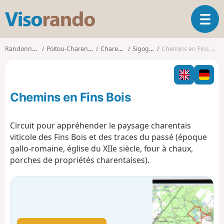
V
O
i
u
s
v
o
Randonnées
Poitou-Charentes
Charente
Sigogne
Chemins en Fins Bois
r
r
i
a
r
n
l
d
Chemins en Fins Bois
a
o
n
a
Circuit pour appréhender le paysage charentais
v
viticole des Fins Bois et des traces du passé (époque
i
gallo-romaine, église du XIIe siècle, four à chaux,
g
porches de propriétés charentaises).
a
t
i
o
n