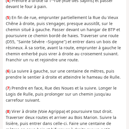
(
4
) Prendre à droite la 1
rue (Rue des Sapins) et passer
devant le four à pain.
(
5
) En fin de rue, emprunter partiellement la Rue du Vieux
Chêne à droite, puis s'engager, presque aussitôt, sur le
chemin situé à gauche. Passer devant un hangar de BTP et
poursuivre ce chemin bordé de haies. Traverser une route
(D55, "Sainte Sévère –Sigogne") et entrer dans un bois de
résineux. À sa sortie, avant la route, emprunter à gauche le
chemin enherbé puis virer à droite au croisement suivant.
Franchir un ru et rejoindre une route.
(
6
) La suivre à gauche, sur une centaine de mètres, puis
prendre le sentier à droite et atteindre le hameau de Rulle.
(
7
) Prendre en face, Rue des Noues et la suivre. Longer le
Logis de Rulle, puis prolonger sur un chemin jusqu'au
carrefour suivant.
(
8
) Virer à droite (Voie Agrippa) et poursuivre tout droit.
Traverser deux routes et arriver au Bois Marion. Suivre la
lisière, puis entrer dans celle-ci. Faire une centaine de