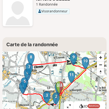
1 Randonnée
Visorandonneur
Carte de la randonnée
8
9
10
7
6
11
5
4
1
3
2
3D
NOUVEAU
A