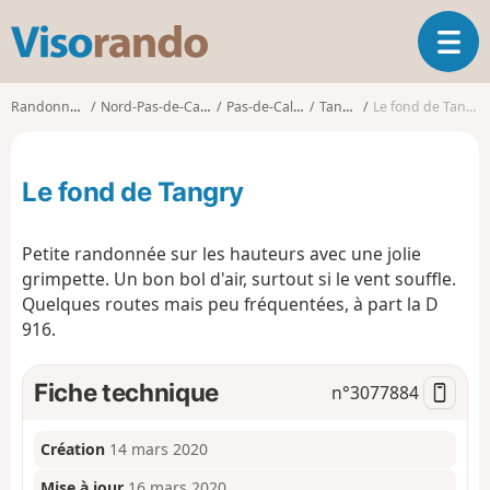
V
O
i
u
s
v
o
Randonnées
Nord-Pas-de-Calais
Pas-de-Calais
Tangry
Le fond de Tangry
r
r
i
a
r
n
Le fond de Tangry
l
d
a
o
n
Petite randonnée sur les hauteurs avec une jolie
a
grimpette. Un bon bol d'air, surtout si le vent souffle.
v
Quelques routes mais peu fréquentées, à part la D
i
g
916.
a
t
Fiche technique
n°
3077884
i
o
n
Création
14 mars 2020
Mise à jour
16 mars 2020