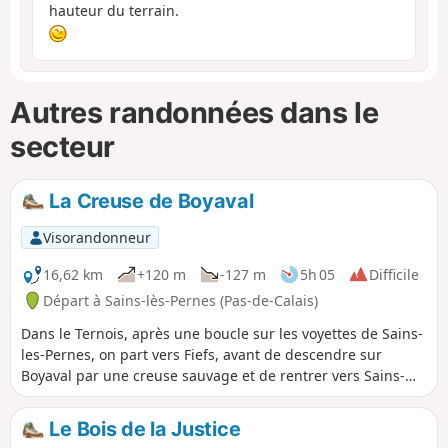
hauteur du terrain.
Autres randonnées dans le
secteur
La Creuse de Boyaval
Visorandonneur
16,62 km
+120 m
-127 m
5h 05
Difficile
Départ à Sains-lès-Pernes (Pas-de-Calais)
Dans le Ternois, après une boucle sur les voyettes de Sains-
les-Pernes, on part vers Fiefs, avant de descendre sur
Boyaval par une creuse sauvage et de rentrer vers Sains-
les-Pernes par le Chemin Vert qui mériterait d'être
régulièrement entretenu. Privilégier une période sèche,
Le Bois de la Justice
certaines portions sont difficiles. C'est un parcours difficile