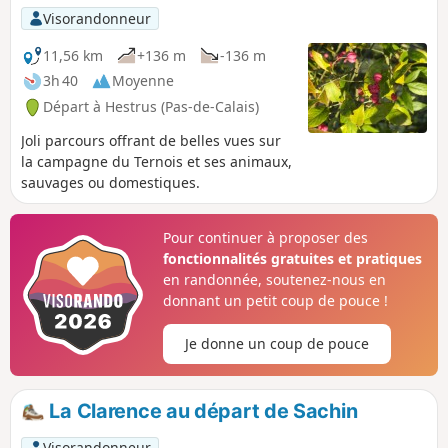
car les chemins sont piégeux et il faut être vigilant pour ne
Visorandonneur
pas rater les entrées de certaines sentes.
11,56 km
+136 m
-136 m
3h 40
Moyenne
Départ à Hestrus (Pas-de-Calais)
Joli parcours offrant de belles vues sur
la campagne du Ternois et ses animaux,
sauvages ou domestiques.
Pour continuer à proposer des
fonctionnalités gratuites et pratiques
en randonnée, soutenez-nous en
donnant un petit coup de pouce !
Je donne un coup de pouce
La Clarence au départ de Sachin
Visorandonneur