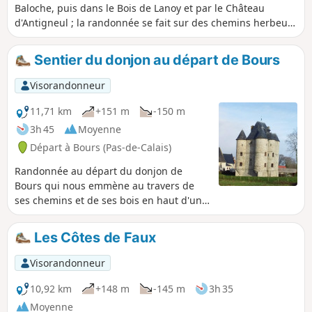
Baloche, puis dans le Bois de Lanoy et par le Château
d'Antigneul ; la randonnée se fait sur des chemins herbeux
offrant de très belles vues.
Sentier du donjon au départ de Bours
Visorandonneur
11,71 km
+151 m
-150 m
3h 45
Moyenne
Départ à Bours (Pas-de-Calais)
Randonnée au départ du donjon de
Bours qui nous emmène au travers de
ses chemins et de ses bois en haut d'une
colline avec des points de vue
remarquables. Vous redescendrez par
Les Côtes de Faux
les Eguerguettes vers le village.
Attention : descente difficile par temps
Visorandonneur
humide et pour finir petit tour dans les
ruelles de Bours.
10,92 km
+148 m
-145 m
3h 35
Moyenne