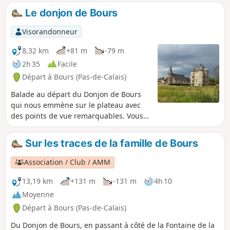
château. Suivant les saisons, la flore et la
Le donjon de Bours
faune sauront vous captiver.
Visorandonneur
8,32 km
+81 m
-79 m
2h 35
Facile
Départ à Bours (Pas-de-Calais)
Balade au départ du Donjon de Bours
qui nous emmène sur le plateau avec
des points de vue remarquables. Vous
redescendrez vers le village et pour finir
petit tour dans les ruelles de Bours.
Sur les traces de la famille de Bours
Association / Club / AMM
13,19 km
+131 m
-131 m
4h 10
Moyenne
Départ à Bours (Pas-de-Calais)
Du Donjon de Bours, en passant à côté de la Fontaine de la