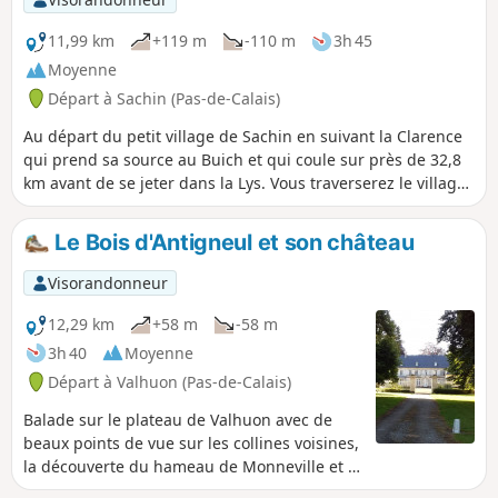
11,99 km
+119 m
-110 m
3h 45
Moyenne
Départ à Sachin (Pas-de-Calais)
Au départ du petit village de Sachin en suivant la Clarence
qui prend sa source au Buich et qui coule sur près de 32,8
km avant de se jeter dans la Lys. Vous traverserez le village
de Pernes et enfin Aumerval avant de redescendre vers
Sachin.
Le Bois d'Antigneul et son château
Visorandonneur
12,29 km
+58 m
-58 m
3h 40
Moyenne
Départ à Valhuon (Pas-de-Calais)
Balade sur le plateau de Valhuon avec de
beaux points de vue sur les collines voisines,
la découverte du hameau de Monneville et la
traversée du Bois d'Antigneul et vue sur son