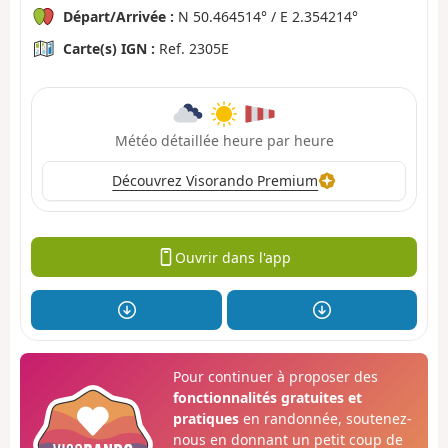
Départ/Arrivée :
N 50.464514° / E 2.354214°
Carte(s) IGN :
Ref. 2305E
Météo détaillée heure par heure
Découvrez Visorando Premium
Ouvrir dans l'app
Pour continuer à proposer des
fonctionnalités gratuites et
pratiques
en randonnée, soutenez-
nous en donnant un petit coup de