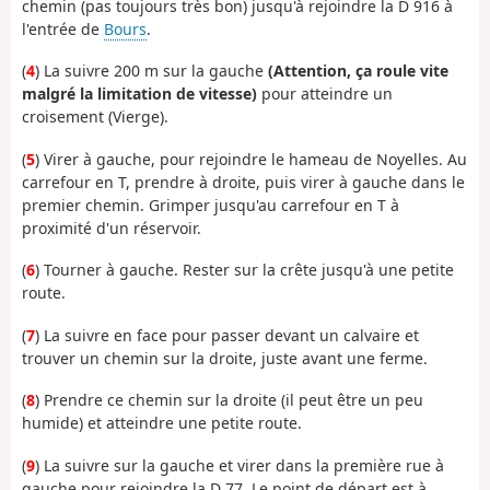
chemin (pas toujours très bon) jusqu'à rejoindre la D 916 à
l'entrée de
Bours
.
(
4
) La suivre 200
m sur la gauche
(Attention, ça roule vite
malgré la limitation de vitesse)
pour atteindre un
croisement (Vierge).
(
5
) Virer à gauche, pour rejoindre le hameau de Noyelles. Au
carrefour en T, prendre à droite, puis virer à gauche dans le
premier chemin. Grimper jusqu'au carrefour en T à
proximité d'un réservoir.
(
6
) Tourner à gauche. Rester sur la crête jusqu'à une petite
route.
(
7
) La suivre en face pour passer devant un calvaire et
trouver un chemin sur la droite, juste avant une ferme.
(
8
) Prendre ce chemin sur la droite (il peut être un peu
humide) et atteindre une petite route.
(
9
) La suivre sur la gauche et virer dans la première rue à
gauche pour rejoindre la D 77. Le point de départ est à