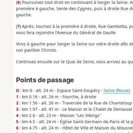
(
6
) Poursuivez tout droit en continuant à longer la Seine. 
première à gauche, Sente des Cygnes, puis à droite Rue d
gauche.
(
7
) Après, tournez à la première à droite, Rue Gambetta, p
vous fera rejoindre l'Avenue du Général de Gaulle.
Virez à gauche pour longer la Seine sur votre droite afin d
son pavillon Chinois.
Continuez ensuite sur le Quai de Seine, vous arrivez au qua
Points de passage
D
: km 0 - alt. 24 m - Espace Saint-Exupéry -
Seine (fleuve)
1
: km 0.16 - alt. 24 m - Fourche, à droite
2
: km 1.56 - alt. 26 m - Traversée de la Rue de Chanteloup
3
: km 1.97 - alt. 41 m - Le Manoir et le Chalet de Denouval
4
: km 2.6 - alt. 23 m - Maison "Les Vikings"
5
: km 4.5 - alt. 24 m - Église Saint-Germain-de-Paris et la 
6
: km 4.75 - alt. 24 m - Hôtel de Ville et Maison du Mousse