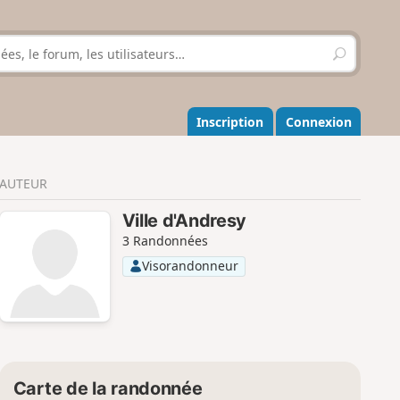
R
e
c
h
e
Inscription
Connexion
r
c
h
AUTEUR
e
r
Ville d'Andresy
3 Randonnées
Visorandonneur
Carte de la randonnée