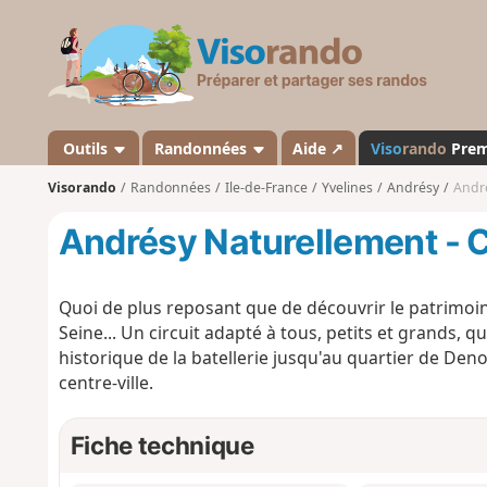
V
i
s
o
r
a
Outils
Randonnées
Aide ↗
Viso
rando
Pre
n
Visorando
Randonnées
Ile-de-France
Yvelines
Andrésy
André
d
o
Andrésy Naturellement - C
Quoi de plus reposant que de découvrir le patrimoine
Seine... Un circuit adapté à tous, petits et grands, 
historique de la batellerie jusqu'au quartier de De
centre-ville.
Fiche technique