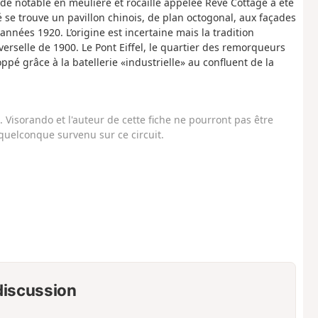
n de notable en meulière et rocaille appelée Rêve Cottage a été
été se trouve un pavillon chinois, de plan octogonal, aux façades
nnées 1920. L’origine est incertaine mais la tradition
niverselle de 1900. Le Pont Eiffel, le quartier des remorqueurs
ppé grâce à la batellerie «industrielle» au confluent de la
Visorando et l'auteur de cette fiche ne pourront pas être
uelconque survenu sur ce circuit.
 discussion