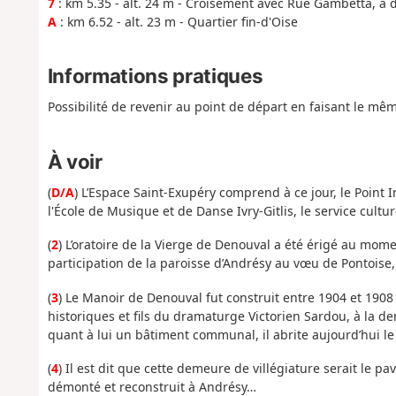
7
: km 5.35 - alt. 24 m - Croisement avec Rue Gambetta, à d
A
: km 6.52 - alt. 23 m - Quartier fin-d'Oise
Informations pratiques
Possibilité de revenir au point de départ en faisant le mêm
À voir
(
D/A
) L’Espace Saint-Exupéry comprend à ce jour, le Point 
l'École de Musique et de Danse Ivry-Gitlis, le service cultur
(
2
) L’oratoire de la Vierge de Denouval a été érigé au mom
participation de la paroisse d’Andrésy au vœu de Pontoise
(
3
) Le Manoir de Denouval fut construit entre 1904 et 190
historiques et fils du dramaturge Victorien Sardou, à la
quant à lui un bâtiment communal, il abrite aujourd’hui le
(
4
) Il est dit que cette demeure de villégiature serait le pa
démonté et reconstruit à Andrésy…