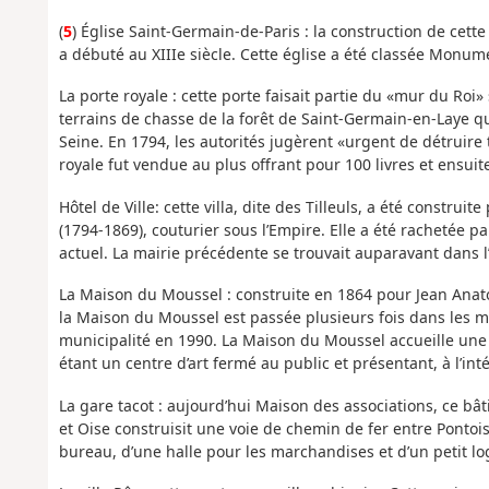
(
5
) Église Saint-Germain-de-Paris : la construction de cett
a débuté au XIIIe siècle. Cette église a été classée Monume
La porte royale : cette porte faisait partie du «mur du Roi»
terrains de chasse de la forêt de Saint-Germain-en-Laye qui,
Seine. En 1794, les autorités jugèrent «urgent de détruire
royale fut vendue au plus offrant pour 100 livres et ensuit
Hôtel de Ville: cette villa, dite des Tilleuls, a été constru
(1794-1869), couturier sous l’Empire. Elle a été rachetée pa
actuel. La mairie précédente se trouvait auparavant dans l
La Maison du Moussel : construite en 1864 pour Jean Anato
la Maison du Moussel est passée plusieurs fois dans les ma
municipalité en 1990. La Maison du Moussel accueille une pa
étant un centre d’art fermé au public et présentant, à l’int
La gare tacot : aujourd’hui Maison des associations, ce bâ
et Oise construisit une voie de chemin de fer entre Pontois
bureau, d’une halle pour les marchandises et d’un petit l