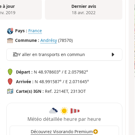
e à jour
Dernier avis
nv. 2019
18 avr. 2022
Pays :
France
Commune :
Andrésy
(78570)
Y aller en transports en commun
Départ :
N 48.978603° / E 2.057982°
Arrivée :
N 48.991587° / E 2.071645°
Carte(s) IGN :
Ref. 2214ET, 2313OT
Météo détaillée heure par heure
Découvrez Visorando Premium