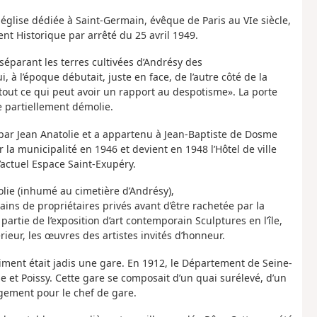
e église dédiée à Saint-Germain, évêque de Paris au VIe siècle,
nt Historique par arrêté du 25 avril 1949.
 séparant les terres cultivées d’Andrésy des
 à l’époque débutait, juste en face, de l’autre côté de la
 tout ce qui peut avoir un rapport au despotisme». La porte
e partiellement démolie.
ite par Jean Anatolie et a appartenu à Jean-Baptiste de Dosme
r la municipalité en 1946 et devient en 1948 l’Hôtel de ville
’actuel Espace Saint-Exupéry.
lie (inhumé au cimetière d’Andrésy),
ins de propriétaires privés avant d’être rachetée par la
rtie de l’exposition d’art contemporain Sculptures en l’île,
érieur, les œuvres des artistes invités d’honneur.
timent était jadis une gare. En 1912, le Département de Seine-
e et Poissy. Cette gare se composait d’un quai surélevé, d’un
ogement pour le chef de gare.