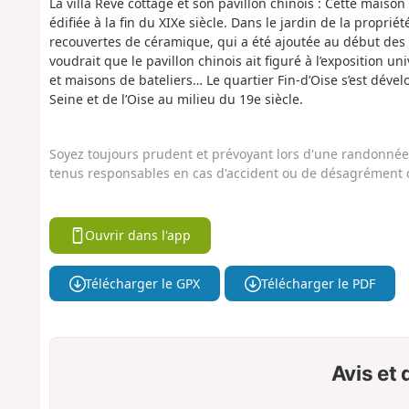
La villa Rêve cottage et son pavillon chinois : Cette maiso
édifiée à la fin du XIXe siècle. Dans le jardin de la propri
recouvertes de céramique, qui a été ajoutée au début des a
voudrait que le pavillon chinois ait figuré à l’exposition u
et maisons de bateliers… Le quartier Fin-d’Oise s’est dévelo
Seine et de l’Oise au milieu du 19e siècle.
Soyez toujours prudent et prévoyant lors d'une randonnée. 
tenus responsables en cas d'accident ou de désagrément q
Ouvrir dans l'app
Télécharger le GPX
Télécharger le PDF
Avis et