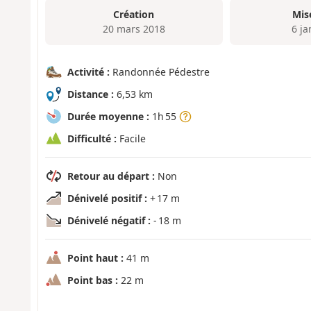
Création
Mis
20 mars 2018
6 ja
Activité :
Randonnée Pédestre
Distance :
6,53 km
Durée moyenne :
1h 55
Difficulté :
Facile
Retour au départ :
Non
Dénivelé positif :
+ 17 m
Dénivelé négatif :
- 18 m
Point haut :
41 m
Point bas :
22 m