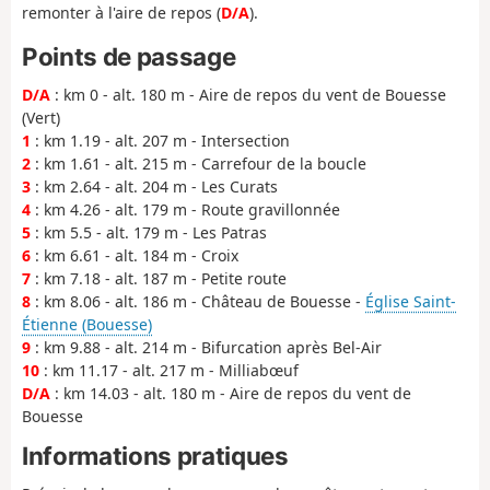
remonter à l'aire de repos (
D/A
).
Points de passage
D/A
: km 0 - alt. 180 m - Aire de repos du vent de Bouesse
(Vert)
1
: km 1.19 - alt. 207 m - Intersection
2
: km 1.61 - alt. 215 m - Carrefour de la boucle
3
: km 2.64 - alt. 204 m - Les Curats
4
: km 4.26 - alt. 179 m - Route gravillonnée
5
: km 5.5 - alt. 179 m - Les Patras
6
: km 6.61 - alt. 184 m - Croix
7
: km 7.18 - alt. 187 m - Petite route
8
: km 8.06 - alt. 186 m - Château de Bouesse -
Église Saint-
Étienne (Bouesse)
9
: km 9.88 - alt. 214 m - Bifurcation après Bel-Air
10
: km 11.17 - alt. 217 m - Milliabœuf
D/A
: km 14.03 - alt. 180 m - Aire de repos du vent de
Bouesse
Informations pratiques