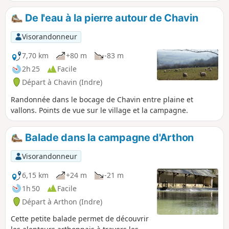
De l'eau à la pierre autour de Chavin
Visorandonneur
7,70 km
+80 m
-83 m
2h 25
Facile
Départ à Chavin (Indre)
Randonnée dans le bocage de Chavin entre plaine et
vallons. Points de vue sur le village et la campagne.
Balade dans la campagne d'Arthon
Visorandonneur
6,15 km
+24 m
-21 m
1h 50
Facile
Départ à Arthon (Indre)
Cette petite balade permet de découvrir