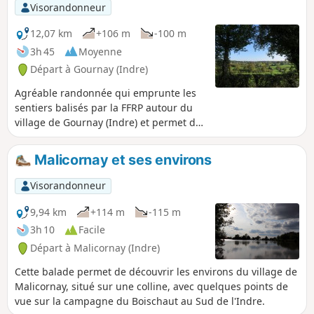
Visorandonneur
12,07 km
+106 m
-100 m
3h 45
Moyenne
Départ à Gournay (Indre)
Agréable randonnée qui emprunte les
sentiers balisés par la FFRP autour du
village de Gournay (Indre) et permet de
découvrir les prairies avoisinantes par
quelques jolis points de vue.
Malicornay et ses environs
Visorandonneur
9,94 km
+114 m
-115 m
3h 10
Facile
Départ à Malicornay (Indre)
Cette balade permet de découvrir les environs du village de
Malicornay, situé sur une colline, avec quelques points de
vue sur la campagne du Boischaut au Sud de l'Indre.