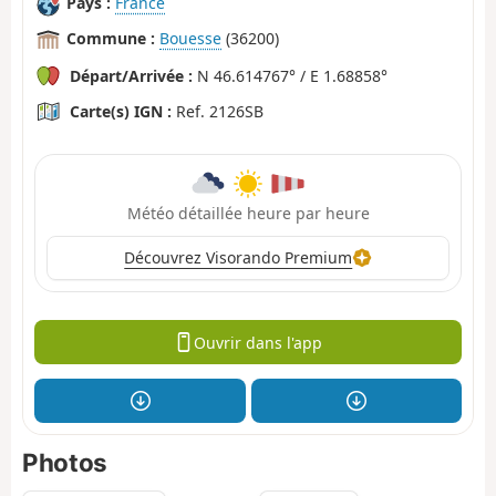
Pays :
France
Commune :
Bouesse
(36200)
Départ/Arrivée :
N 46.614767° / E 1.68858°
Carte(s) IGN :
Ref. 2126SB
Météo détaillée heure par heure
Découvrez Visorando Premium
Ouvrir dans l'app
Photos