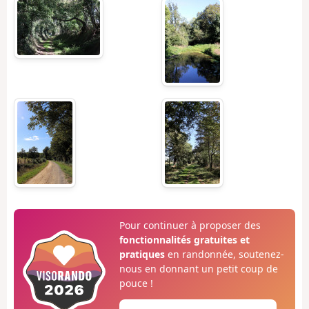
Pour continuer à proposer des
fonctionnalités gratuites et
pratiques
en randonnée, soutenez-
nous en donnant un petit coup de
pouce !