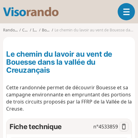
V
O
i
u
s
v
o
Randonnées
Centre
Indre
Bouesse
Le chemin du lavoir au vent de Bouesse dans la vallée du Creuzançais
r
r
i
a
r
n
Le chemin du lavoir au vent de
l
d
a
Bouesse dans la vallée du
o
n
Creuzançais
a
v
i
Cette randonnée permet de découvrir Bouesse et sa
g
campagne environnante en empruntant des portions
a
de trois circuits proposés par la FFRP de la Vallée de la
t
Creuse.
i
o
n
Fiche technique
n°
4533859