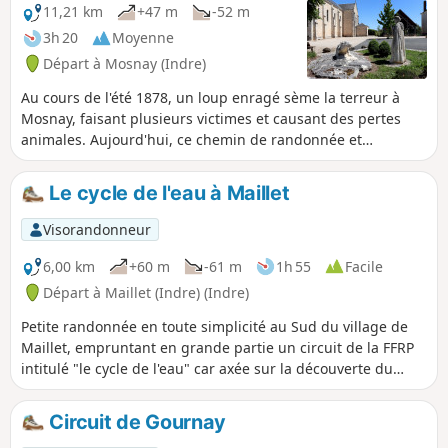
11,21 km
+47 m
-52 m
3h 20
Moyenne
Départ à Mosnay (Indre)
Au cours de l'été 1878, un loup enragé sème la terreur à
Mosnay, faisant plusieurs victimes et causant des pertes
animales. Aujourd'hui, ce chemin de randonnée et
plusieurs statues de loup retracent cette histoire.
Le cycle de l'eau à Maillet
Visorandonneur
6,00 km
+60 m
-61 m
1h 55
Facile
Départ à Maillet (Indre) (Indre)
Petite randonnée en toute simplicité au Sud du village de
Maillet, empruntant en grande partie un circuit de la FFRP
intitulé "le cycle de l'eau" car axée sur la découverte du
cheminement et de l'usage de l'eau fait ici par le Syndicat
des Eaux.
Circuit de Gournay