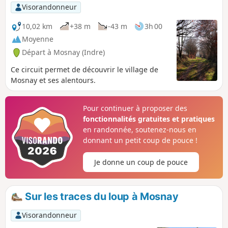
Visorandonneur
10,02 km
+38 m
-43 m
3h 00
Moyenne
Départ à Mosnay (Indre)
Ce circuit permet de découvrir le village de
Mosnay et ses alentours.
Pour continuer à proposer des
fonctionnalités gratuites et pratiques
en randonnée, soutenez-nous en
donnant un petit coup de pouce !
Je donne un coup de pouce
Sur les traces du loup à Mosnay
Visorandonneur