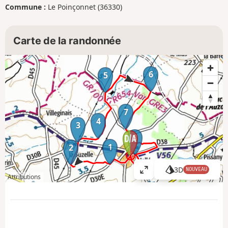
Commune :
Le Poinçonnet (36330)
Carte de la randonnée
6
5
7
4
3
8
1
2
3D
NOUVEAU
A
Attributions
ff
i
c
h
e