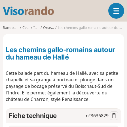
V
O
i
u
s
v
o
Randonnées
Centre
Indre
Orsennes
Les chemins gallo-romains autour du hameau de Hallé
r
r
i
a
r
n
Les chemins gallo-romains autour
l
d
a
du hameau de Hallé
o
n
a
Cette balade part du hameau de Hallé, avec sa petite
v
i
chapelle et sa grange à porteau et plonge dans un
g
paysage de bocage préservé du Boischaut-Sud de
a
l'Indre. Elle permet également la découverte du
t
château de Charron, style Renaissance.
i
o
Fiche technique
n
n°
3636829