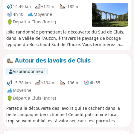
14,49 km
+175 m
-182 m
4h 40
Moyenne
Départ à Cluis (Indre)
Jolie randonnée permettant la découverte du Sud de Cluis,
dans la Vallée de l'Auzon, à travers le paysage de bocage
typique du Boischaud Sud de l'Indre. Vous terminerez la
randonnée en passant au pied de l'impressionnant viaduc
ferroviaire.
Autour des lavoirs de Cluis
Visorandonneur
15,38 km
+194 m
-196 m
4h 55
Moyenne
Départ à Cluis (Indre)
Partez à la découverte des lavoirs qui se cachent dans la
belle campagne berrichonne ! Ce petit patrimoine local,
trop souvent oublié, est à valoriser, car il est parmi les
derniers témoins d'un mode de vie passé, progressivement
transformé avec l'arrivée de l'eau courante et de l'électricité