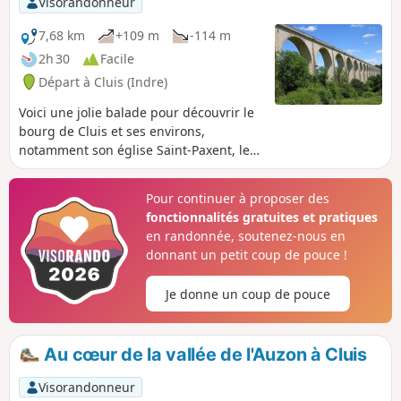
Visorandonneur
7,68 km
+109 m
-114 m
2h 30
Facile
Départ à Cluis (Indre)
Voici une jolie balade pour découvrir le
bourg de Cluis et ses environs,
notamment son église Saint-Paxent, les
vestiges de son château féodal et son
viaduc.
Pour continuer à proposer des
fonctionnalités gratuites et pratiques
en randonnée, soutenez-nous en
donnant un petit coup de pouce !
Je donne un coup de pouce
Au cœur de la vallée de l'Auzon à Cluis
Visorandonneur