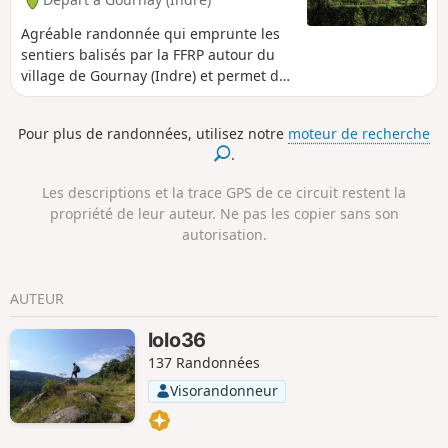
Agréable randonnée qui emprunte les
sentiers balisés par la FFRP autour du
village de Gournay (Indre) et permet de
découvrir les prairies avoisinantes par
quelques jolis points de vue.
Pour plus de randonnées, utilisez notre
moteur de recherche
.
Les descriptions et la trace GPS de ce circuit restent la
propriété de leur auteur. Ne pas les copier sans son
autorisation.
AUTEUR
lolo36
137 Randonnées
Visorandonneur