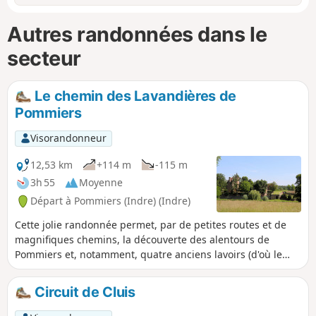
Autres randonnées dans le
secteur
Le chemin des Lavandières de
Pommiers
Visorandonneur
12,53 km
+114 m
-115 m
3h 55
Moyenne
Départ à Pommiers (Indre) (Indre)
Cette jolie randonnée permet, par de petites routes et de
magnifiques chemins, la découverte des alentours de
Pommiers et, notamment, quatre anciens lavoirs (d'où le
nom du chemin des Lavandières). Vous découvrirez
également le très beau château privé du Châtelier, avec ses
Circuit de Cluis
douves, sa tour du XIIes, son donjon du XVes et son
bâtiment principal du XVIIe.