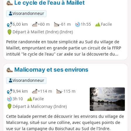
Le cycle de l'eau à Maillet
dans les années 1960. Seules quelques pierres et anciennes
photographies témoignent encore de la vie dans nos
Visorandonneur
villages, centrée autour de ces lieux de travail, de sociabilité
et d'émancipation féminine, où se rassemblaient autrefois
6,00 km
+60 m
-61 m
1h 55
Facile
les lavandières pour laver le linge.
Départ à Maillet (Indre) (Indre)
Petite randonnée en toute simplicité au Sud du village de
Maillet, empruntant en grande partie un circuit de la FFRP
intitulé "le cycle de l'eau" car axée sur la découverte du
cheminement et de l'usage de l'eau fait ici par le Syndicat
des Eaux.
Malicornay et ses environs
Visorandonneur
9,94 km
+114 m
-115 m
3h 10
Facile
Départ à Malicornay (Indre)
Cette balade permet de découvrir les environs du village de
Malicornay, situé sur une colline, avec quelques points de
vue sur la campagne du Boischaut au Sud de l'Indre.