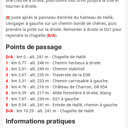
une courbe à droite, poursuivre tout droit jusqu'à la D38 et
tourner à droite.
(
8
) Juste après le panneau d'entrée du hameau de Hallé,
s'engager à gauche sur un chemin bordé de chênes, puis
prendre la piste sur la droite. Remonter à droite la D21 pour
rejoindre la chapelle (
D/A
).
Points de passage
D/A
: km 0 - alt. 241 m - Chapelle de Hallé
1
: km 0.77 - alt. 248 m - Chemin herbeux à droite
2
: km 2.01 - alt. 249 m - Chemin stabilisé
3
: km 2.67 - alt. 235 m - Traversée de la D38
4
: km 3.31 - alt. 233 m - Chemin carrosable à gauche
5
: km 4.76 - alt. 216 m - Château de Charron, GR 654
6
: km 6.39 - alt. 217 m - Allée forestière à droite, étang
7
: km 7.67 - alt. 234 m - D21 à gauche
8
: km 9.54 - alt. 241 m - Entrée de Hallé, chemin à gauche
D/A
: km 10.29 - alt. 241 m - Chapelle de Hallé
Informations pratiques