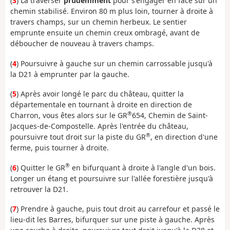
(
3
) La traverser
prudemment
pour s'engager en face sur un
chemin stabilisé. Environ 80 m plus loin, tourner à droite à
travers champs, sur un chemin herbeux. Le sentier
emprunte ensuite un chemin creux ombragé, avant de
déboucher de nouveau à travers champs.
(
4
) Poursuivre à gauche sur un chemin carrossable jusqu'à
la D21 à emprunter par la gauche.
(
5
) Après avoir longé le parc du château, quitter la
départementale en tournant à droite en direction de
®
Charron, vous êtes alors sur le GR
654, Chemin de Saint-
Jacques-de-Compostelle. Après l'entrée du château,
®
poursuivre tout droit sur la piste du GR
, en direction d'une
ferme, puis tourner à droite.
®
(
6
) Quitter le GR
en bifurquant à droite à l'angle d'un bois.
Longer un étang et poursuivre sur l'allée forestière jusqu'à
retrouver la D21.
(
7
) Prendre à gauche, puis tout droit au carrefour et passé le
lieu-dit les Barres, bifurquer sur une piste à gauche. Après