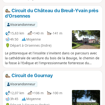
Circuit du Château du Breuil-Yvain près
d'Orsennes
Visorandonneur
15,63 km
+140 m
-141 m
4h 50
Moyenne
Départ à Orsennes (Indre)
Le pittoresque et l'insolite s'invitent dans ce parcours avec
la cathédrale de verdure du bois de la Bouige, le chemin de
la fosse à l'Evêque et l'impressionnante forteresse du
Château du Breuil-Yvain (privé).
Circuit de Gournay
Visorandonneur
12,07 km
+106 m
-100 m
3h 45
Moyenne
Départ à Gournay (Indre)