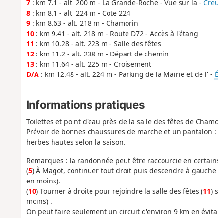
7
: km 7.1 - alt. 200 m - La Grande-Roche - Vue sur la -
Creu
8
: km 8.1 - alt. 224 m - Cote 224
9
: km 8.63 - alt. 218 m - Chamorin
10
: km 9.41 - alt. 218 m - Route D72 - Accès à l'étang
11
: km 10.28 - alt. 223 m - Salle des fêtes
12
: km 11.2 - alt. 238 m - Départ de chemin
13
: km 11.64 - alt. 225 m - Croisement
D/A
: km 12.48 - alt. 224 m - Parking de la Mairie et de l' -
É
Informations pratiques
Toilettes et point d'eau près de la salle des fêtes de Chamo
Prévoir de bonnes chaussures de marche et un pantalon : r
herbes hautes selon la saison.
Remarques
: la randonnée peut être raccourcie en certains
(
5
) À Magot, continuer tout droit puis descendre à gauche 
en moins).
(
10
) Tourner à droite pour rejoindre la salle des fêtes (
11
) 
moins) .
On peut faire seulement un circuit d'environ 9 km en évit