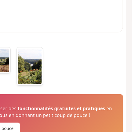
oser des
fonctionnalités gratuites et pratiques
en
us en donnant un petit coup de pouce !
e pouce