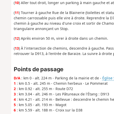
(
10
) Aller tout droit, longer un parking à main gauche et at
(
11
) Tourner à gauche Rue de la Blainerie (toilettes et sta
chemin carrossable puis elle vire à droite. Reprendre la 
chemin à gauche au niveau d'une croix et sortir de Chamo
triangulaire annonçant un Stop.
(
12
) Après environ 50 m, virer à droite dans un chemin.
(
13
) À l'intersection de chemins, descendre à gauche. Pas
retrouver la D913, à l'entrée de Baraize. La suivre à droite 
Points de passage
D/A
: km 0 - alt. 224 m - Parking de la mairie et de -
Église 
1
: km 0.5 - alt. 245 m - Chemin herbeux - Le Pommerat
2
: km 0.92 - alt. 255 m - Route D72
3
: km 3.04 - alt. 246 m - Les Pâtureaux de l'Étang : D913
4
: km 4.21 - alt. 214 m - Bellevue : descendre le chemin h
5
: km 5.05 - alt. 193 m - Magot
6
: km 5.59 - alt. 188 m - Croix sur la D38