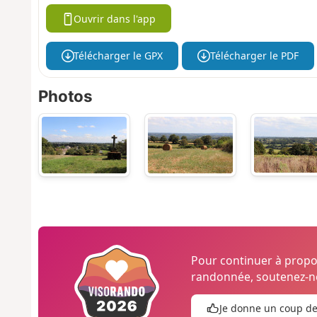
Ouvrir dans l'app
Télécharger le GPX
Télécharger le PDF
Photos
Pour continuer à prop
randonnée, soutenez-no
Je donne un coup d