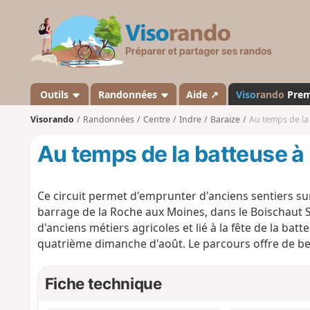
V
i
s
o
r
a
Outils
Randonnées
Aide ↗
Viso
rando
Pre
n
Visorando
Randonnées
Centre
Indre
Baraize
Au temps de la
d
o
Au temps de la batteuse 
Ce circuit permet d'emprunter d'anciens sentiers sur
barrage de la Roche aux Moines, dans le Boischaut 
d'anciens métiers agricoles et lié à la fête de la ba
quatrième dimanche d'août. Le parcours offre de bea
Fiche technique