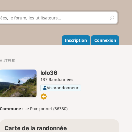
R
e
c
h
e
Inscription
Connexion
r
c
h
AUTEUR
e
r
lolo36
137 Randonnées
Visorandonneur
Commune :
Le Poinçonnet (36330)
Carte de la randonnée