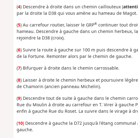
(
4
) Descendre à droite dans un chemin caillouteux (
attent
par la droite la D38 qui vous amène au hameau de Magot.
®
(
5
) Au carrefour routier, laisser le GRP
continuer tout droi
hameau. Descendre à gauche dans un chemin herbeux, lais
rejoindre la D38 (croix).
(
6
) Suivre la route à gauche sur 100 m puis descendre à 
de la Fortune. Remonter alors par le chemin de gauche.
(
7
) Bifurquer à droite dans le chemin carrossable.
(
8
) Laisser à droite le chemin herbeux et poursuivre légèr
de Chamorin (ancien panneau Michelin).
(
9
) Descendre tout de suite à gauche dans le chemin carro
Rue du Moulin à droite au carrefour en T. Virer à gauche 
enfin à gauche Rue du Roset. La suivre dans le virage à dro
(
10
) Descendre à gauche la D72 jusqu'à l'étang communal à 
gauche.