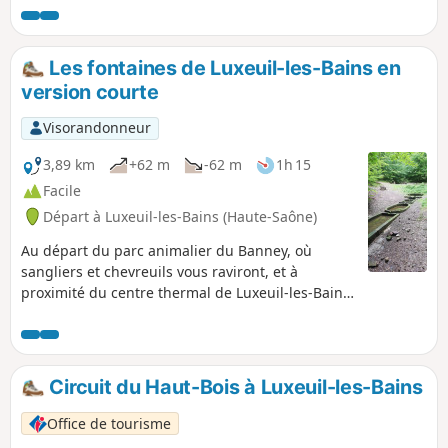
nombreux bâtiments sont faits avec de la pierre locale
provenant des Vosges. Ce circuit, qui a un certain charme,
permet de vadrouiller plusieurs heures dans cette ville
Les fontaines de Luxeuil-les-Bains en
thermale. Vous reviendrez, peut-être aussi, avec du jambon
version courte
de Luxeuil. Cette randonnée est classée comme "moyenne"
car elle fait plus de 10 kilomètres et peut ne pas convenir
Visorandonneur
aux plus jeunes.
3,89 km
+62 m
-62 m
1h 15
Facile
Départ à Luxeuil-les-Bains (Haute-Saône)
Au départ du parc animalier du Banney, où
sangliers et chevreuils vous raviront, et à
proximité du centre thermal de Luxeuil-les-Bains,
vous cheminerez à travers bois pour admirer des
vestiges gallo-romains comme les jolies fontaines
en grès des Vosges. Vous pourrez vous y
rafraichir, vous reposer ou faire un piquenique
Circuit du Haut-Bois à Luxeuil-les-Bains
sur les tables en bois et en pierre qui y sont
implantées.
Office de tourisme