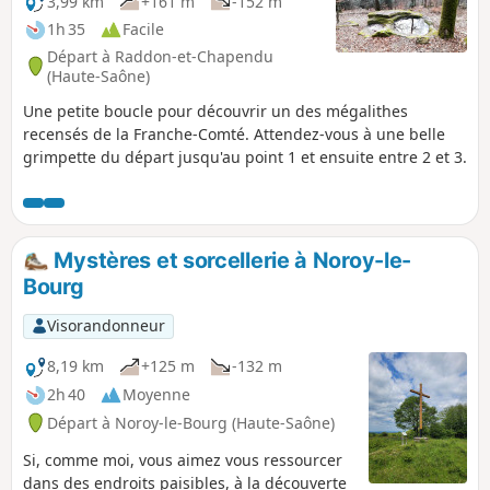
3,99 km
+161 m
-152 m
1h 35
Facile
Départ à Raddon-et-Chapendu
(Haute-Saône)
Une petite boucle pour découvrir un des mégalithes
recensés de la Franche-Comté. Attendez-vous à une belle
grimpette du départ jusqu'au point 1 et ensuite entre 2 et 3.
Mystères et sorcellerie à Noroy-le-
Bourg
Visorandonneur
8,19 km
+125 m
-132 m
2h 40
Moyenne
Départ à Noroy-le-Bourg (Haute-Saône)
Si, comme moi, vous aimez vous ressourcer
dans des endroits paisibles, à la découverte