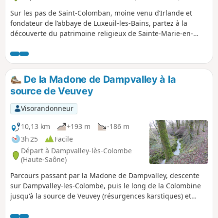
Sur les pas de Saint-Colomban, moine venu d’Irlande et
fondateur de l’abbaye de Luxeuil-les-Bains, partez à la
découverte du patrimoine religieux de Sainte-Marie-en-
Chanois. Du haut de la Chapelle Saint-Colomban, faites une
pause et admirez la vue sur la vallée du Breuchin. À côté de
la chapelle se trouve la grotte, dont le plafond est
aujourd’hui effondré, où le moine aimait se retirer pour
De la Madone de Dampvalley à la
prier dans la solitude.
source de Veuvey
Visorandonneur
10,13 km
+193 m
-186 m
3h 25
Facile
Départ à Dampvalley-lès-Colombe
(Haute-Saône)
Parcours passant par la Madone de Dampvalley, descente
sur Dampvalley-les-Colombe, puis le long de la Colombine
jusqu'à la source de Veuvey (résurgences karstiques) et
retour par le plateau.