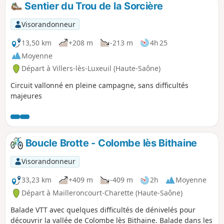
Sentier du Trou de la Sorcière
p
Visorandonneur
13,50 km
+208 m
-213 m
4h 25
Moyenne
Départ à Villers-lès-Luxeuil (Haute-Saône)
Circuit vallonné en pleine campagne, sans difficultés
majeures
Boucle Brotte - Colombe lès Bithaine
Visorandonneur
33,23 km
+409 m
-409 m
2h
Moyenne
Départ à Mailleroncourt-Charette (Haute-Saône)
Balade VTT avec quelques difficultés de dénivelés pour
découvrir la vallée de Colombe lès Bithaine. Balade dans les