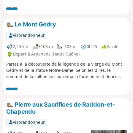
Arrivé à la Base de la Saline, vous pouvez profiter, seul, en
couple ou en famille, de cet endroit mêlant détente, loisirs,
restauration et activités nautiques. Ensuite, prenez la
direction du village de Vouhenans et de sa butte qui offre
Le Mont Gédry
un superbe point de vue sur les premiers contreforts du
Massif des Vosges.
Visorandonneur
2,24 km
+103 m
-103 m
0h 55
Facile
Départ à Arpenans (Haute-Saône)
Partez à la découverte de la légende de la Vierge du Mont
Gédry et de la statue Notre-Dame. Selon les dires, le
sommet de la colline se couronnait d’une belle et douce
clairière d’herbes folles. Là, se trouvait une mystérieuse
pierre de grès rose : La Tounôle. La colline offre un
magnifique point de vue sur les premiers contreforts du
Massif des Vosges.
Pierre aux Sacrifices de Raddon-et-
Chapendu
Visorandonneur