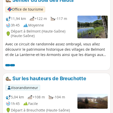
Sentier du bois des Hauts
Office de tourisme
11,94 km
+122 m
-117 m
3h 45
Moyenne
Départ à Belmont (Haute-Saône)
(Haute-Saône)
Avec ce circuit de randonnée assez ombragé, vous allez
découvrir le patrimoine historique des villages de Belmont
et de La Lanterne-et-les-Armonts ainsi que les étangs aux
alentours comme celui du Grand Pas Saint-Martin, sans
oublier la rivière La Lanterne qui prend sa source dans le
village et qui se jette dans la Saône à Conflandey.
Sur les hauteurs de Breuchotte
Visorandonneur
5,04 km
+108 m
-104 m
1h 45
Facile
Départ à Breuchotte (Haute-Saône)