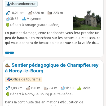
majeure partie se passe sur des
Visorandonneur
chemins.
10,21 km
+220 m
-223 m
3h 35
Moyenne
Départ à Amage (Haute-Saône)
En partant d'Amage, cette randonnée vous fera prendre un
peu de hauteur en marchant sur les pentes du Petit Ban, ce
qui vous donnera de beaux points de vue sur la vallée du
Breuchin. Un peu plus tard, le site de la Chapelle Saint-
Colomban vous surprendra par sa beauté et sa tranquillité.
Un belle descente à travers bois vous ramènera dans la
plaine, à Sainte-Marie-en-Chanois. Un crochet par la
Sentier pédagogique de Champfleurey
Chapelle Saint-Roch vous fera goûter la platitude du fond
à Noroy-le-Bourg
de la vallée.
Office de tourisme
3,08 km
+90 m
-84 m
1h 10
Facile
Départ à Noroy-le-Bourg (Haute-Saône)
Dans la continuité des animations d’éducation de