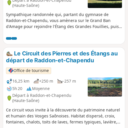
Départ à Raddon-et-Chapendu
(Haute-Saône)
Sympathique randonnée qui, partant du gymnase de
Raddon-et-Chapendu, vous amènera sur le Grand Ban
d'Amage pour rejoindre l'Étang des Grandes Fouillies, puis
plonger sur Saint-Bresson à travers la forêt. Le retour se fait
par les dessus des Maires-d'Avaux puis en passant par
l'Étang Trésurier.
Le Circuit des Pierres et des Étangs au
départ de Raddon-et-Chapendu
Office de tourisme
16,25 km
+250 m
-257 m
5h 20
Moyenne
Départ à Raddon-et-Chapendu
(Haute-Saône)
Ce circuit vous invite à la découverte du patrimoine naturel
et humain des Vosges Saônoises. Habitat dispersé, croix,
fontaines, chalots, toits de laves, fermes typiques, lavière,
four à pain jalonnent le parcours. Forêt majestueuse,