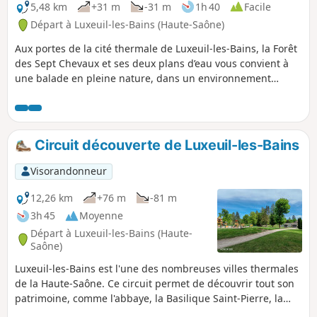
5,48 km
+31 m
-31 m
1h 40
Facile
Départ à Luxeuil-les-Bains (Haute-Saône)
Aux portes de la cité thermale de Luxeuil-les-Bains, la Forêt
des Sept Chevaux et ses deux plans d’eau vous convient à
une balade en pleine nature, dans un environnement
préservé. Bien ombragé et facilement accessible, ce circuit
vous offrira de jolis points de vue tout au long de l’année.
Pour ceux qui souhaitent raccourcir le parcours, le Circuit
des Deux Lacs, d’une longueur de 2,5 km, permet de faire le
Circuit découverte de Luxeuil-les-Bains
tour du site en une heure environ.
Visorandonneur
12,26 km
+76 m
-81 m
3h 45
Moyenne
Départ à Luxeuil-les-Bains (Haute-
Saône)
Luxeuil-les-Bains est l'une des nombreuses villes thermales
de la Haute-Saône. Ce circuit permet de découvrir tout son
patrimoine, comme l'abbaye, la Basilique Saint-Pierre, la
Tour des Échevins ainsi que les thermes de Luxeuil. De