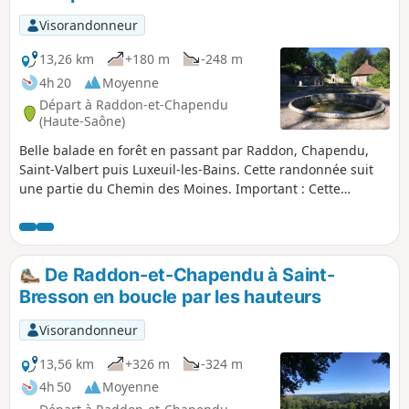
Visorandonneur
13,26 km
+180 m
-248 m
4h 20
Moyenne
Départ à Raddon-et-Chapendu
(Haute-Saône)
Belle balade en forêt en passant par Raddon, Chapendu,
Saint-Valbert puis Luxeuil-les-Bains. Cette randonnée suit
une partie du Chemin des Moines. Important : Cette
randonnée ne forme pas une boucle. Il n'y a pas de
transports en commun reliant Luxeuil-les-Bains à Raddon-
et-Chapendu. Il vous faut trouver un moyen de parvenir au
point de départ ou au point d'arrivée.
De Raddon-et-Chapendu à Saint-
Bresson en boucle par les hauteurs
Visorandonneur
13,56 km
+326 m
-324 m
4h 50
Moyenne