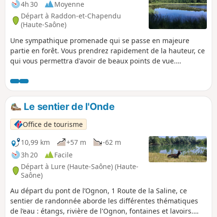
4h 30
Moyenne
Départ à Raddon-et-Chapendu
(Haute-Saône)
Une sympathique promenade qui se passe en majeure
partie en forêt. Vous prendrez rapidement de la hauteur, ce
qui vous permettra d'avoir de beaux points de vue.
Quelques beaux étangs à découvrir.
Le sentier de l'Onde
Office de tourisme
10,99 km
+57 m
-62 m
3h 20
Facile
Départ à Lure (Haute-Saône) (Haute-
Saône)
Au départ du pont de l’Ognon, 1 Route de la Saline, ce
sentier de randonnée aborde les différentes thématiques
de l’eau : étangs, rivière de l'Ognon, fontaines et lavoirs.