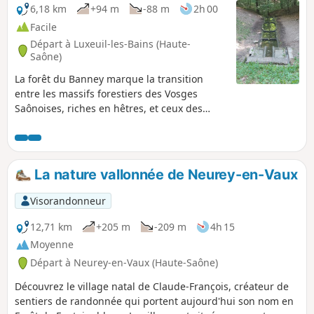
6,18 km
+94 m
-88 m
2h 00
Facile
Départ à Luxeuil-les-Bains (Haute-
Saône)
La forêt du Banney marque la transition
entre les massifs forestiers des Vosges
Saônoises, riches en hêtres, et ceux des
plaines de Haute-Saône aux essences
variées. Cette ancienne forêt des moines de
l’Abbaye de Luxeuil révèle de nombreuses
richesses : sources, fontaines, ancienne voie
La nature vallonnée de Neurey-en-Vaux
romaine, route Napoléon.
Visorandonneur
12,71 km
+205 m
-209 m
4h 15
Moyenne
Départ à Neurey-en-Vaux (Haute-Saône)
Découvrez le village natal de Claude-François, créateur de
sentiers de randonnée qui portent aujourd'hui son nom en