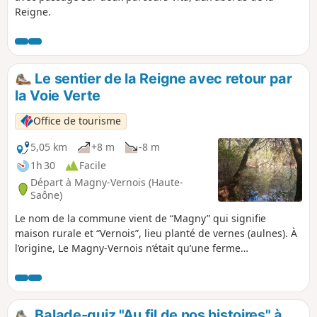
Reigne.
Le sentier de la Reigne avec retour par
la Voie Verte
Office de tourisme
5,05 km
+8 m
-8 m
1h 30
Facile
Départ à Magny-Vernois (Haute-
Saône)
Le nom de la commune vient de “Magny” qui signifie
maison rurale et “Vernois”, lieu planté de vernes (aulnes). À
l’origine, Le Magny-Vernois n’était qu’une ferme
appartenant à l’Abbaye de Lure ! Depuis, le parcours santé,
le sentier de la Reigne (5 km) permet de longer le moulin et
de pénétrer dans les sous-bois pour contempler la rivière.
Sur ce chemin ombragé, la couleur somptueuse de l'eau, le
Balade-quiz "Au fil de nos histoires" à