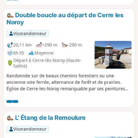
Double boucle au départ de Cerre les
Noroy
Visorandonneur
20,11 km
+290 m
-290 m
6h 35
Moyenne
Départ à Cerre-lès-Noroy (Haute-
Saône)
Randonnée sur de beaux chemins forestiers ou une
ancienne voie ferrée, alternance de forêt et de prairies.
Église de Cerre-les-Noroy remarquable par ses peintures
murales, plusieurs lavoirs dans le village et un beau tilleul
au pied de l'église. Plusieurs possibilités de raccourcis
comme le parcours est en 8.
L' Étang de la Remoulure
Visorandonneur