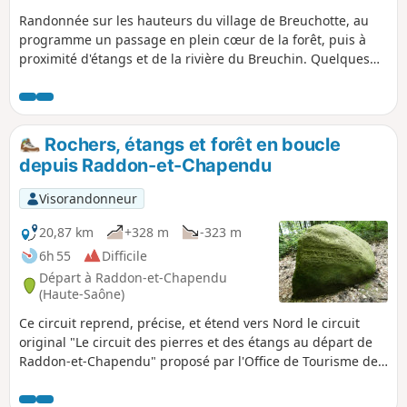
Randonnée sur les hauteurs du village de Breuchotte, au
programme un passage en plein cœur de la forêt, puis à
proximité d'étangs et de la rivière du Breuchin. Quelques
jolis points de vue à découvrir. Une belle montée au
démarrage.
Rochers, étangs et forêt en boucle
depuis Raddon-et-Chapendu
Visorandonneur
20,87 km
+328 m
-323 m
6h 55
Difficile
Départ à Raddon-et-Chapendu
(Haute-Saône)
Ce circuit reprend, précise, et étend vers Nord le circuit
original "Le circuit des pierres et des étangs au départ de
Raddon-et-Chapendu" proposé par l'Office de Tourisme de
Luxeuil-les-Bains et des Vosges du Sud, pour y ajouter deux
"pierres" remarquables, et proposer un coin pique-nique