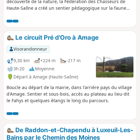
découverte de la nature, la Fédération des Chasseurs de
Haute-Saône a créé un sentier pédagogique sur la faune
sauvage et ses habitats. En pleine nature, retrouvez des
bornes ludiques et interactives ainsi que des pupitres
présentant des animaux des milieux traversés. Le sentier
parcourt également un milieu remarquable classé en site
Le circuit Pré d'Oro à Amage
Natura 2000, notamment pour son habitat de pelouse sèche
et ses discrètes orchidées.
Visorandonneur
9,30 km
+224 m
-217 m
3h 20
Moyenne
Départ à Amage (Haute-Saône)
Boucle au départ de la mairie, dans l'arrière pays du village
d'Amage. Sentier et sous-bois, accès au plateau au lieu-dit
le Fahys et quelques étangs le long du parcours.
De Raddon-et-Chapendu à Luxeuil-Les-
Bains par le Chemin des Moines