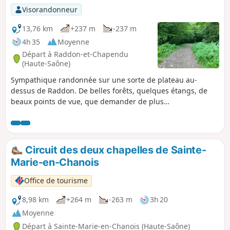
Visorandonneur
13,76 km
+237 m
-237 m
4h 35
Moyenne
Départ à Raddon-et-Chapendu
(Haute-Saône)
Sympathique randonnée sur une sorte de plateau au-
dessus de Raddon. De belles forêts, quelques étangs, de
beaux points de vue, que demander de plus…
Circuit des deux chapelles de Sainte-
Marie-en-Chanois
Office de tourisme
8,98 km
+264 m
-263 m
3h 20
Moyenne
Départ à Sainte-Marie-en-Chanois (Haute-Saône)