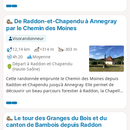
étangs magiques, blocs erratiques, vergers de cerisiers
vous transportent dans un univers où la nature est reine.
Prenez le temps de la découvrir et laissez vous imprégner
De Raddon-et-Chapendu à Annegray
par cette atmosphère si particulière et propice à la
par le Chemin des Moines
méditation.
Visorandonneur
12,14 km
+314 m
-303 m
4h 20
Moyenne
Départ à Raddon-et-Chapendu
(Haute-Saône)
Cette randonnée emprunte le Chemin des Moines depuis
Raddon-et-Chapendu jusqu'à Annegray. Elle permet de
découvrir un beau parcours forestier à Raddon, la Chapelle
Saint-Roch à Sainte-Marie-en-Chanois, la Chapelle Saint-
Colomban et, enfin, la chapelle à Annegray.
Le tour des Granges du Bois et du
canton de Bambois depuis Raddon