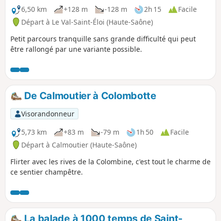
bois la multitude d’habitats et les variétés étonnantes parmi
6,50 km
+128 m
-128 m
2h 15
Facile
les fleurs, les grenouilles, les mousses et les champignons.
Départ à Le Val-Saint-Éloi (Haute-Saône)
Petit parcours tranquille sans grande difficulté qui peut
être rallongé par une variante possible.
De Calmoutier à Colombotte
Visorandonneur
5,73 km
+83 m
-79 m
1h 50
Facile
Départ à Calmoutier (Haute-Saône)
Flirter avec les rives de la Colombine, c'est tout le charme de
ce sentier champêtre.
La balade à 1000 temps de Saint-