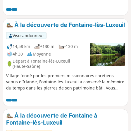
bordent la voie verte, et la seconde, sur les routes de nos
petits villages, avec quelques ascensions plutôt rudes au
retour, transpiration garantie.
À la découverte de Fontaine-lès-Luxeuil
Visorandonneur
14,58 km
+130 m
-130 m
4h 30
Moyenne
Départ à Fontaine-lès-Luxeuil
(Haute-Saône)
Village fondé par les premiers missionnaires chrétiens
venus d'Irlande, Fontaine-lès-Luxeuil a conservé la mémoire
du temps dans les pierres de son patrimoine bâti. Vous
serez également conquis par la douce quiétude qui règne
au sein des forets voisines.
À la découverte de Fontaine à
Fontaine-lès-Luxeuil