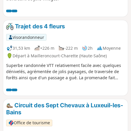
Trajet des 4 fleurs
Visorandonneur
31,53 km
+226 m
-222 m
2h
Moyenne
Départ à Mailleroncourt-Charette (Haute-Saône)
Superbe randonnée VTT relativement facile avec quelques
dénivelés, agrémentée de jolis paysages, de traversée de
forêts ainsi que d'un passage a gué. La promenade fait
découvrir le magnifique village de Ehuns, point d'intérêt
principal de la randonnée. Ce village a été récompensé des
4 fleurs du fleurissement des communes en 2010.
Circuit des Sept Chevaux à Luxeuil-les-
Bains
Office de tourisme