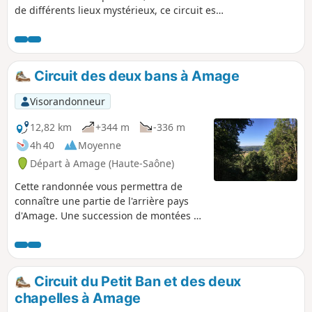
de différents lieux mystérieux, ce circuit est
fait pour vous.
Circuit des deux bans à Amage
Visorandonneur
12,82 km
+344 m
-336 m
4h 40
Moyenne
Départ à Amage (Haute-Saône)
Cette randonnée vous permettra de
connaître une partie de l'arrière pays
d'Amage. Une succession de montées et
de descentes vous fera découvrir de
beaux panoramas sur la vallée du
Breuchin, un plateau riche de fermes et
de champs, un bel étang et, pour finir,
Circuit du Petit Ban et des deux
un long passage en forêt. C'est un
chapelles à Amage
parcours assez ombragé dont la