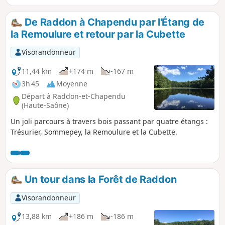
bien aménagé, opportunément placé au milieu du
parcours.Découverte du patrimoine naturel et humain des
De Raddon à Chapendu par l'Étang de
Vosges Saônoises : habitat traditionnel (toits de laves),
la Remoulure et retour par la Cubette
chalots, lavière (cabane en pierres sèches), forêt, étangs et
blocs erratiques.
Visorandonneur
11,44 km
+174 m
-167 m
3h 45
Moyenne
Départ à Raddon-et-Chapendu
(Haute-Saône)
Un joli parcours à travers bois passant par quatre étangs :
Trésurier, Sommepey, la Remoulure et la Cubette.
Un tour dans la Forêt de Raddon
Visorandonneur
13,88 km
+186 m
-186 m