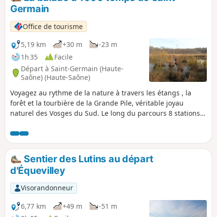
Germain
Office de tourisme
5,19 km
+30 m
-23 m
1h 35
Facile
Départ à Saint-Germain (Haute-
Saône) (Haute-Saône)
Voyagez au rythme de la nature à travers les étangs , la
forêt et la tourbière de la Grande Pile, véritable joyau
naturel des Vosges du Sud. Le long du parcours 8 stations
d'interprétation sont à découvrir pour ne rien manquer des
merveilles de la Réserve Naturelle Régionale de la
Tourbière de la Grand Pile.
Sentier des Lutins au départ
d'Équevilley
Visorandonneur
6,77 km
+49 m
-51 m