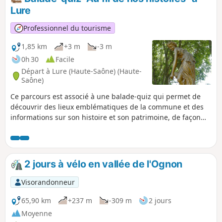
calme, la faune et la flore luxuriante offrent un magnifique
Lure
moment de dépaysement. Pour regagner Magny-Vernois, le
sentier emprunte une partie de la Voie Verte.
Professionnel du tourisme
1,85 km
+3 m
-3 m
0h 30
Facile
Départ à Lure (Haute-Saône) (Haute-
Saône)
Ce parcours est associé à une balade-quiz qui permet de
découvrir des lieux emblématiques de la commune et des
informations sur son histoire et son patrimoine, de façon
ludique. Vous pouvez choisir le parcours "adulte" ou le
parcours "adulte + enfant" (avec en plus des questions à
destination des enfants de 6 à 11 ans). La description ci-
dessous fait uniquement référence au parcours "adulte".
2 jours à vélo en vallée de l'Ognon
Visorandonneur
65,90 km
+237 m
-309 m
2 jours
Moyenne