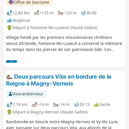
Office de tourisme
12,80 km
+125 m
-124 m
4h 00
Moyenne
Départ à Fontaine-lès-Luxeuil (Haute-Saône)
Village fondé par les premiers missionnaires chrétiens
venus d’Irlande, Fontaine-lès-Luxeuil a conservé la mémoire
du temps dans les pierres de son patrimoine bâti. Ces
parcelles d’histoire sont à découvrir tout au long de ce
circuit pédestre jalonné de tables de lecture. En les lisant,
vous y découvrirez des éléments d’histoire du patrimoine,
les spécificités de la faune et de la flore locale, ainsi que
Deux parcours Vita en bordure de la
certains évènements survenus sur le territoire communal.
Reigne à Magny-Vernois
Visorandonneur
7,74 km
+14 m
-14 m
2h 15
Facile
Départ à Magny-Vernois (Haute-Saône)
Randonnée en boucle entre Magny-Vernois et Vy-lès-Lure,
avec passage sur deux parcours Vita, aux abords de la