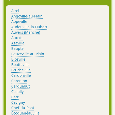
Airel
Angoville-au-Plain
Appeville
Audouville-la-Hubert
Auvers (Manche)
Auxais
Azeville
Baupte
Beuzeville-au-Plain
Blosville
Boutteville
Brucheville
Cardonville
Carentan
Carquebut
Castilly
Catz
Cavigny
Chef-du-Pont
Écoquenéauville