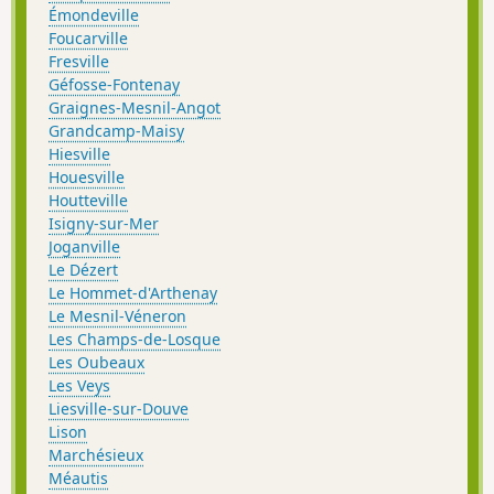
Émondeville
Foucarville
Fresville
Géfosse-Fontenay
Graignes-Mesnil-Angot
Grandcamp-Maisy
Hiesville
Houesville
Houtteville
Isigny-sur-Mer
Joganville
Le Dézert
Le Hommet-d'Arthenay
Le Mesnil-Véneron
Les Champs-de-Losque
Les Oubeaux
Les Veys
Liesville-sur-Douve
Lison
Marchésieux
Méautis