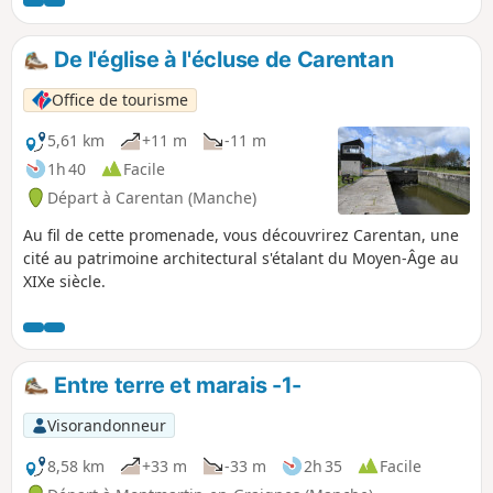
De l'église à l'écluse de Carentan
Office de tourisme
5,61 km
+11 m
-11 m
1h 40
Facile
Départ à Carentan (Manche)
Au fil de cette promenade, vous découvrirez Carentan, une
cité au patrimoine architectural s'étalant du Moyen-Âge au
XIXe siècle.
Entre terre et marais -1-
Visorandonneur
8,58 km
+33 m
-33 m
2h 35
Facile