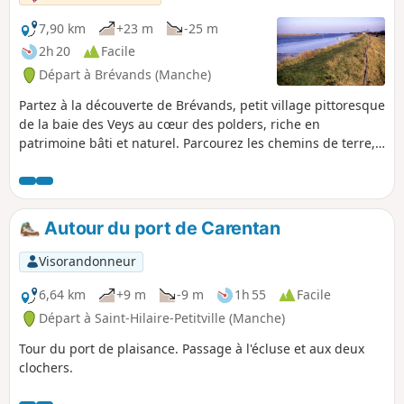
7,90 km
+23 m
-25 m
2h 20
Facile
Départ à Brévands (Manche)
Partez à la découverte de Brévands, petit village pittoresque
de la baie des Veys au cœur des polders, riche en
patrimoine bâti et naturel. Parcourez les chemins de terre,
longez la Douve et admirez les bâtiments typiques du
territoire.
Autour du port de Carentan
Visorandonneur
6,64 km
+9 m
-9 m
1h 55
Facile
Départ à Saint-Hilaire-Petitville (Manche)
Tour du port de plaisance. Passage à l'écluse et aux deux
clochers.