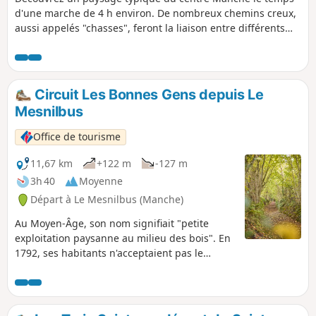
d'une marche de 4 h environ. De nombreux chemins creux,
aussi appelés "chasses", feront la liaison entre différents
hameaux et bourgs, l'occasion de découvrir la richesse du
patrimoine bâti alliant granit et terre crue.
Circuit Les Bonnes Gens depuis Le
Mesnilbus
Office de tourisme
11,67 km
+122 m
-127 m
3h 40
Moyenne
Départ à Le Mesnilbus (Manche)
Au Moyen-Âge, son nom signifiait "petite
exploitation paysanne au milieu des bois". En
1792, ses habitants n'acceptaient pas le
changement de régime mené lors de la
Révolution. Suite à un différend avec le
recruteur du roi (demande plus de soldats), la
population se rebelle, la paroisse fut rayée du