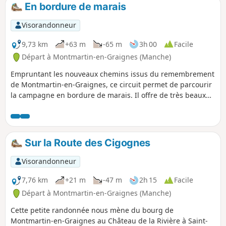
En bordure de marais
Visorandonneur
9,73 km
+63 m
-65 m
3h 00
Facile
Départ à Montmartin-en-Graignes (Manche)
Empruntant les nouveaux chemins issus du remembrement
de Montmartin-en-Graignes, ce circuit permet de parcourir
la campagne en bordure de marais. Il offre de très beaux
points de vue.
Sur la Route des Cigognes
Visorandonneur
7,76 km
+21 m
-47 m
2h 15
Facile
Départ à Montmartin-en-Graignes (Manche)
Cette petite randonnée nous mène du bourg de
Montmartin-en-Graignes au Château de la Rivière à Saint-