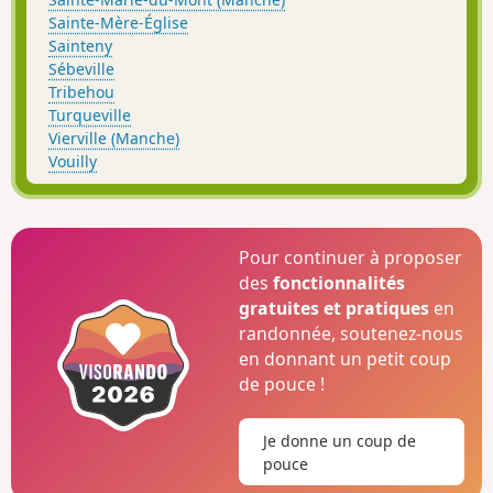
Sainte-Mère-Église
Sainteny
Sébeville
Tribehou
Turqueville
Vierville (Manche)
Vouilly
Pour continuer à proposer
des
fonctionnalités
gratuites et pratiques
en
randonnée, soutenez-nous
en donnant un petit coup
de pouce !
Je donne un coup de
pouce