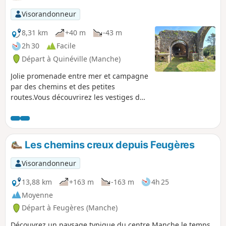
Visorandonneur
8,31 km
+40 m
-43 m
2h 30
Facile
Départ à Quinéville (Manche)
Jolie promenade entre mer et campagne
par des chemins et des petites
routes.Vous découvrirez les vestiges de
la Chapelle Saint-Michel de Lestre
dominant la petite vallée de la Sinope.
En faisant le tour du charmant petit port
vous passerez sur les portes à flots.
Les chemins creux depuis Feugères
Visorandonneur
13,88 km
+163 m
-163 m
4h 25
Moyenne
Départ à Feugères (Manche)
Découvrez un paysage typique du centre Manche le temps