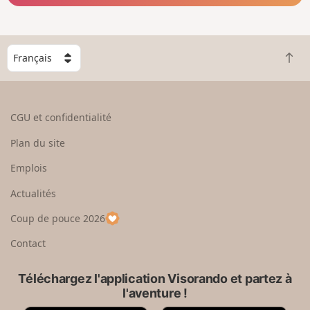
C
R
h
e
o
t
i
o
s
CGU et confidentialité
u
i
r
s
Plan du site
e
s
n
e
Emplois
h
z
Actualités
a
u
u
n
Coup de pouce 2026
t
p
a
Contact
y
s
Téléchargez l'application Visorando et partez à
l'aventure !