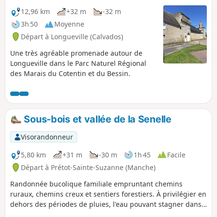
12,96 km
+32 m
-32 m
3h 50
Moyenne
Départ à Longueville (Calvados)
Une très agréable promenade autour de
Longueville dans le Parc Naturel Régional
des Marais du Cotentin et du Bessin.
Sous-bois et vallée de la Senelle
Visorandonneur
5,80 km
+31 m
-30 m
1h 45
Facile
Départ à Prétot-Sainte-Suzanne (Manche)
Randonnée bucolique familiale empruntant chemins
ruraux, chemins creux et sentiers forestiers. À privilégier en
dehors des périodes de pluies, l'eau pouvant stagner dans
certains chemins.