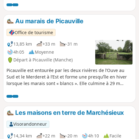
Au marais de Picauville
Office de tourisme
13,85 km
+33 m
-31 m
4h 05
Moyenne
Départ à Picauville (Manche)
Picauville est entourée par les deux rivières de l’Ouve au
Sud et le Merderet à l’Est et forme une presqu’île en hiver
lorsque les marais sont « blancs ». Elle culmine à 29 m
d’altitude. L’itinéraire proposé passe le long des marais puis
s‘enfonce dans le bocage le long de chemins creux ou
« chasses ».
Les maisons en terre de Marchésieux
Visorandonneur
14,34 km
+22 m
-20 m
4h 10
Facile